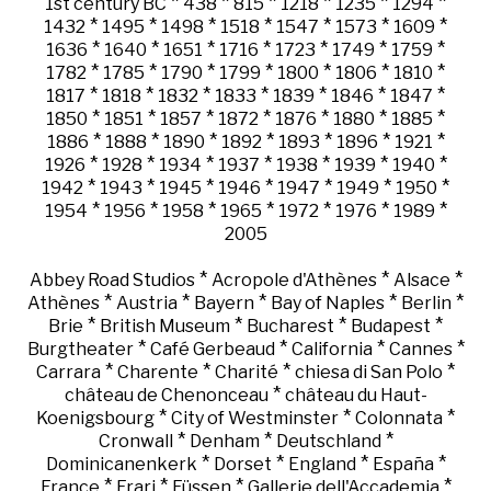
*
*
*
*
*
*
1st century BC
438
815
1218
1235
1294
*
*
*
*
*
*
*
1432
1495
1498
1518
1547
1573
1609
*
*
*
*
*
*
*
1636
1640
1651
1716
1723
1749
1759
*
*
*
*
*
*
*
1782
1785
1790
1799
1800
1806
1810
*
*
*
*
*
*
*
1817
1818
1832
1833
1839
1846
1847
*
*
*
*
*
*
*
1850
1851
1857
1872
1876
1880
1885
*
*
*
*
*
*
*
1886
1888
1890
1892
1893
1896
1921
*
*
*
*
*
*
*
1926
1928
1934
1937
1938
1939
1940
*
*
*
*
*
*
*
1942
1943
1945
1946
1947
1949
1950
*
*
*
*
*
*
*
1954
1956
1958
1965
1972
1976
1989
2005
*
*
*
Abbey Road Studios
Acropole d'Athènes
Alsace
*
*
*
*
*
Athènes
Austria
Bayern
Bay of Naples
Berlin
*
*
*
*
Brie
British Museum
Bucharest
Budapest
*
*
*
*
Burgtheater
Café Gerbeaud
California
Cannes
*
*
*
*
Carrara
Charente
Charité
chiesa di San Polo
*
château de Chenonceau
château du Haut-
*
*
*
Koenigsbourg
City of Westminster
Colonnata
*
*
*
Cronwall
Denham
Deutschland
*
*
*
*
Dominicanenkerk
Dorset
England
España
*
*
*
*
France
Frari
Füssen
Gallerie dell'Accademia