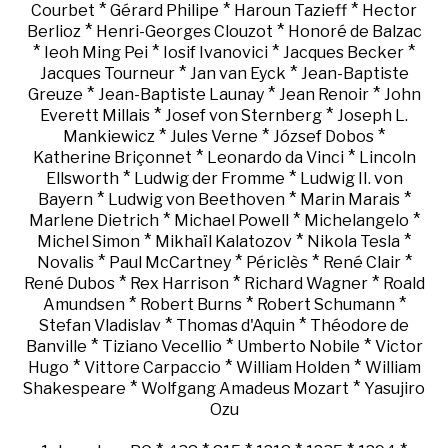
*
*
*
Courbet
Gérard Philipe
Haroun Tazieff
Hector
*
*
Berlioz
Henri-Georges Clouzot
Honoré de Balzac
*
*
*
*
Ieoh Ming Pei
Iosif Ivanovici
Jacques Becker
*
*
Jacques Tourneur
Jan van Eyck
Jean-Baptiste
*
*
*
Greuze
Jean-Baptiste Launay
Jean Renoir
John
*
*
Everett Millais
Josef von Sternberg
Joseph L.
*
*
*
Mankiewicz
Jules Verne
József Dobos
*
*
Katherine Briçonnet
Leonardo da Vinci
Lincoln
*
*
Ellsworth
Ludwig der Fromme
Ludwig II. von
*
*
*
Bayern
Ludwig von Beethoven
Marin Marais
*
*
*
Marlene Dietrich
Michael Powell
Michelangelo
*
*
*
Michel Simon
Mikhaïl Kalatozov
Nikola Tesla
*
*
*
*
Novalis
Paul McCartney
Périclès
René Clair
*
*
*
René Dubos
Rex Harrison
Richard Wagner
Roald
*
*
*
Amundsen
Robert Burns
Robert Schumann
*
*
Stefan Vladislav
Thomas d'Aquin
Théodore de
*
*
*
Banville
Tiziano Vecellio
Umberto Nobile
Victor
*
*
*
Hugo
Vittore Carpaccio
William Holden
William
*
*
Shakespeare
Wolfgang Amadeus Mozart
Yasujiro
Ozu