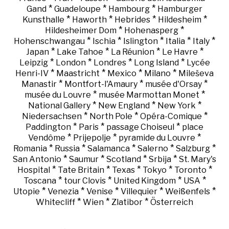
*
*
*
Gand
Guadeloupe
Hambourg
Hamburger
*
*
*
*
Kunsthalle
Haworth
Hebrides
Hildesheim
*
*
Hildesheimer Dom
Hohenasperg
*
*
*
*
*
Hohenschwangau
Ischia
Islington
Italia
Italy
*
*
*
*
Japan
Lake Tahoe
La Réunion
Le Havre
*
*
*
*
Leipzig
London
Londres
Long Island
Lycée
*
*
*
*
Henri-IV
Maastricht
Mexico
Milano
Mileševa
*
*
*
Manastir
Montfort-l'Amaury
musée d'Orsay
*
*
musée du Louvre
musée Marmottan Monet
*
*
*
National Gallery
New England
New York
*
*
*
Niedersachsen
North Pole
Opéra-Comique
*
*
*
Paddington
Paris
passage Choiseul
place
*
*
*
Vendôme
Prijepolje
pyramide du Louvre
*
*
*
*
*
Romania
Russia
Salamanca
Salerno
Salzburg
*
*
*
*
San Antonio
Saumur
Scotland
Srbija
St. Mary's
*
*
*
*
*
Hospital
Tate Britain
Texas
Tokyo
Toronto
*
*
*
*
Toscana
tour Clovis
United Kingdom
USA
*
*
*
*
*
Utopie
Venezia
Venise
Villequier
Weißenfels
*
*
*
Whitecliff
Wien
Zlatibor
Österreich