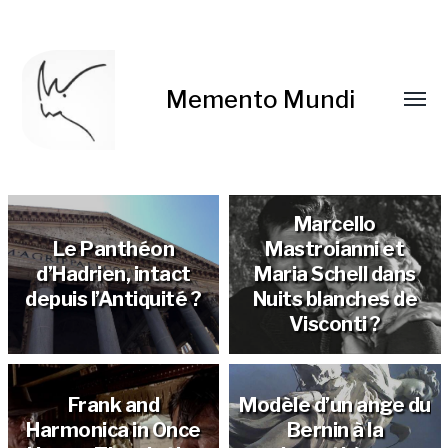
Memento Mundi
Marcello
Le Panthéon
Mastroianni et
d’Hadrien, intact
Maria Schell dans
depuis l’Antiquité ?
Nuits blanches de
Visconti ?
Frank and
Modèle d’un ange du
Harmonica in Once
Bernin à la