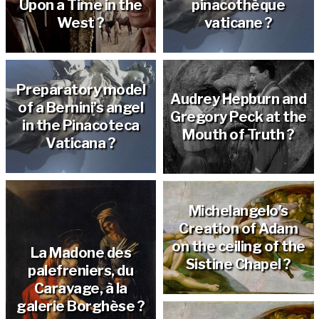
Upon a Time in the
pinacothèque
West ?
vaticane ?
Preparatory model
Audrey Hepburn and
of a Bernini’s angel
Gregory Peck at the
in the Pinacoteca
Mouth of Truth ?
Vaticana ?
Michelangelo’s
Creation of Adam
on the ceiling of the
La Madone des
Sistine Chapel ?
palefreniers, du
Caravage, à la
galerie Borghèse ?