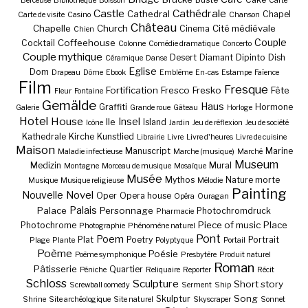
Berceuse
Bibliothèque
Boisson
Carte
Castle
Cathédrale
Cathedral
Chapel
Carte de visite
Casino
Chanson
Château
Chapelle
Church
Cité médiévale
Cinema
Chien
Couple
Coffeehouse
Cocktail
Colonne
Comédie dramatique
Concerto
Couple mythique
Desert
Diamant
Dipinto
Dish
Céramique
Danse
Eglise
Dom
Drapeau
Dôme
Ebook
Emblème
En-cas
Estampe
Faïence
Film
Fresque
Fortification
Fresco
Fresko
Fête
Fleur
Fontaine
Gemälde
Haus
Graffiti
Hormone
Galerie
Grande roue
Gâteau
Horloge
Hotel
House
Insel
Ile
Island
Icône
Jardin
Jeu de réflexion
Jeu de société
Kathedrale
Kirche
Kunstlied
Librairie
Livre
Livre d'heures
Livre de cuisine
Maison
Manuscript
Marine
Maladie infectieuse
Marche (musique)
Marché
Museum
Medizin
Mural
Montagne
Morceau de musique
Mosaïque
Musée
Mythos
Nature morte
Musique
Musique religieuse
Mélodie
Painting
Nouvelle
Novel
Oper
Opera house
Opéra
Ouragan
Palais
Palace
Personnage
Photochromdruck
Pharmacie
Piece of music
Place
Photochrome
Photographie
Phénomène naturel
Pont
Poem
Plat
Poetry
Portrait
Plage
Plante
Polyptyque
Portail
Poème
Poésie
Poème symphonique
Presbytère
Produit naturel
Roman
Pâtisserie
Quartier
Péniche
Reliquaire
Reporter
Récit
Schloss
Sculpture
Short story
Screwball oomedy
Serment
Ship
Song
Skulptur
Shrine
Site archéologique
Site naturel
Skyscraper
Sonnet