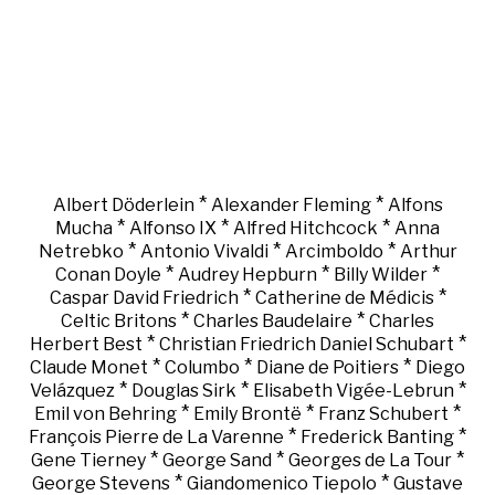
*
*
Albert Döderlein
Alexander Fleming
Alfons
*
*
*
Mucha
Alfonso IX
Alfred Hitchcock
Anna
*
*
*
Netrebko
Antonio Vivaldi
Arcimboldo
Arthur
*
*
*
Conan Doyle
Audrey Hepburn
Billy Wilder
*
*
Caspar David Friedrich
Catherine de Médicis
*
*
Celtic Britons
Charles Baudelaire
Charles
*
*
Herbert Best
Christian Friedrich Daniel Schubart
*
*
*
Claude Monet
Columbo
Diane de Poitiers
Diego
*
*
*
Velázquez
Douglas Sirk
Elisabeth Vigée-Lebrun
*
*
*
Emil von Behring
Emily Brontë
Franz Schubert
*
*
François Pierre de La Varenne
Frederick Banting
*
*
*
Gene Tierney
George Sand
Georges de La Tour
*
*
George Stevens
Giandomenico Tiepolo
Gustave