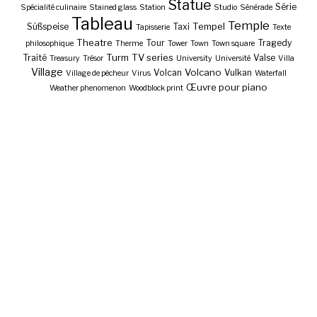
Statue
Série
Spécialité culinaire
Stained glass
Station
Studio
Sénérade
Tableau
Temple
Tempel
Süßspeise
Taxi
Tapisserie
Texte
Theatre
Tour
Tragedy
philosophique
Therme
Tower
Town
Town square
Turm
TV series
Traité
Valse
Treasury
Trésor
University
Université
Villa
Village
Volcano
Volcan
Vulkan
Village de pêcheur
Virus
Waterfall
Œuvre pour piano
Weather phenomenon
Woodblock print