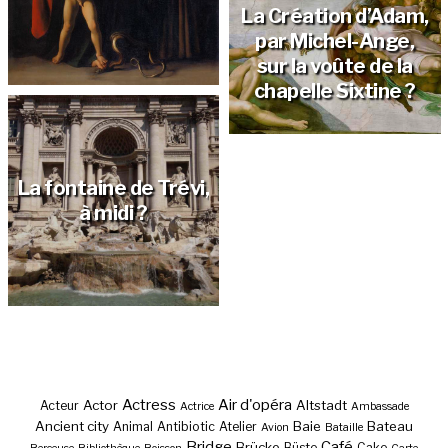
La Création d’Adam,
par Michel-Ange,
sur la voûte de la
chapelle Sixtine ?
La fontaine de Trévi,
à midi ?
Actress
Air d'opéra
Actor
Altstadt
Acteur
Actrice
Ambassade
Ancient city
Baie
Bateau
Animal
Antibiotic
Atelier
Avion
Bataille
Bridge
Café
Brücke
Büste
Cake