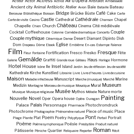
Actress
Air d'opéra
Actor
Altstadt
Acteur
Actrice
Ambassade
Ancient city
Baie
Bateau
Animal
Antibiotic
Atelier
Avion
Bataille
Bridge
Café
Brücke
Büste
Cake
Berceuse
Bibliothèque
Boisson
Carte
Castle
Cathédrale
Cathedral
Chapel
Carte de visite
Casino
Chanson
Château
Chapelle
Church
Cité médiévale
Cinema
Chien
Couple
Coffeehouse
Cocktail
Colonne
Comédie dramatique
Concerto
Couple mythique
Desert
Diamant
Dipinto
Dish
Céramique
Danse
Eglise
Dom
Drapeau
Dôme
Ebook
Emblème
En-cas
Estampe
Faïence
Film
Fresque
Fortification
Fresco
Fresko
Fête
Fleur
Fontaine
Gemälde
Haus
Graffiti
Hormone
Galerie
Grande roue
Gâteau
Horloge
Hotel
House
Insel
Ile
Island
Icône
Jardin
Jeu de réflexion
Jeu de société
Kathedrale
Kirche
Kunstlied
Librairie
Livre
Livre d'heures
Livre de cuisine
Maison
Manuscript
Marine
Maladie infectieuse
Marche (musique)
Marché
Museum
Medizin
Mural
Montagne
Morceau de musique
Mosaïque
Musée
Mythos
Nature morte
Musique
Musique religieuse
Mélodie
Painting
Nouvelle
Novel
Oper
Opera house
Opéra
Ouragan
Palais
Palace
Personnage
Photochromdruck
Pharmacie
Piece of music
Place
Photochrome
Photographie
Phénomène naturel
Pont
Poem
Plat
Poetry
Portrait
Plage
Plante
Polyptyque
Portail
Poème
Poésie
Poème symphonique
Presbytère
Produit naturel
Roman
Pâtisserie
Quartier
Péniche
Reliquaire
Reporter
Récit