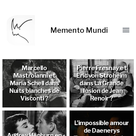
Memento Mundi
Marcello
Pierre Fresnay et
Mastroianni et
Eric von Stroheim
Maria Schell dans
dans La Grande
Nuits blanches de
Illusion de Jean
Visconti ?
Renoir ?
L’impossible amour
de Daenerys
Audrey Hepburn en