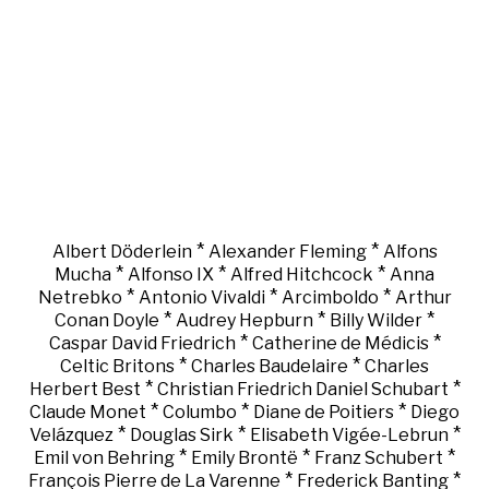
*
*
Albert Döderlein
Alexander Fleming
Alfons
*
*
*
Mucha
Alfonso IX
Alfred Hitchcock
Anna
*
*
*
Netrebko
Antonio Vivaldi
Arcimboldo
Arthur
*
*
*
Conan Doyle
Audrey Hepburn
Billy Wilder
*
*
Caspar David Friedrich
Catherine de Médicis
*
*
Celtic Britons
Charles Baudelaire
Charles
*
*
Herbert Best
Christian Friedrich Daniel Schubart
*
*
*
Claude Monet
Columbo
Diane de Poitiers
Diego
*
*
*
Velázquez
Douglas Sirk
Elisabeth Vigée-Lebrun
*
*
*
Emil von Behring
Emily Brontë
Franz Schubert
*
*
François Pierre de La Varenne
Frederick Banting