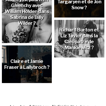
Targaryen et de Jon
Givenchy avec
Snow ?
William Holden dans
Sabrina de Billy
Wilder ?
Richard Burton et
Liz Taylor dans la
Cléopâtre de
Mankiewicz ?
Claire et Jamie
Fraser à Lallybroch ?