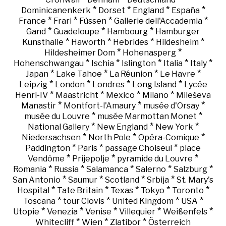
*
*
*
*
Dominicanenkerk
Dorset
England
España
*
*
*
*
France
Frari
Füssen
Gallerie dell'Accademia
*
*
*
Gand
Guadeloupe
Hambourg
Hamburger
*
*
*
*
Kunsthalle
Haworth
Hebrides
Hildesheim
*
*
Hildesheimer Dom
Hohenasperg
*
*
*
*
*
Hohenschwangau
Ischia
Islington
Italia
Italy
*
*
*
*
Japan
Lake Tahoe
La Réunion
Le Havre
*
*
*
*
Leipzig
London
Londres
Long Island
Lycée
*
*
*
*
Henri-IV
Maastricht
Mexico
Milano
Mileševa
*
*
*
Manastir
Montfort-l'Amaury
musée d'Orsay
*
*
musée du Louvre
musée Marmottan Monet
*
*
*
National Gallery
New England
New York
*
*
*
Niedersachsen
North Pole
Opéra-Comique
*
*
*
Paddington
Paris
passage Choiseul
place
*
*
*
Vendôme
Prijepolje
pyramide du Louvre
*
*
*
*
*
Romania
Russia
Salamanca
Salerno
Salzburg
*
*
*
*
San Antonio
Saumur
Scotland
Srbija
St. Mary's
*
*
*
*
*
Hospital
Tate Britain
Texas
Tokyo
Toronto
*
*
*
*
Toscana
tour Clovis
United Kingdom
USA
*
*
*
*
*
Utopie
Venezia
Venise
Villequier
Weißenfels
*
*
*
Whitecliff
Wien
Zlatibor
Österreich