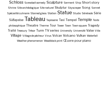
Schloss
Sculpture
Short story
Screwball oomedy
Serment
Ship
Song
Skulptur
Shrine
Site archéologique
Site naturel
Skyscraper
Sonnet
Statue
Série
Spécialité culinaire
Stained glass
Station
Studio
Sénérade
Tableau
Temple
Tempel
Süßspeise
Taxi
Tapisserie
Texte
Theatre
Tour
Tragedy
philosophique
Therme
Tower
Town
Town square
Turm
TV series
Traité
Valse
Treasury
Trésor
University
Université
Villa
Village
Volcano
Volcan
Vulkan
Village de pêcheur
Virus
Waterfall
Œuvre pour piano
Weather phenomenon
Woodblock print