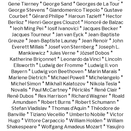
*
*
*
Gene Tierney
George Sand
Georges de La Tour
*
*
George Stevens
Giandomenico Tiepolo
Gustave
*
*
*
Courbet
Gérard Philipe
Haroun Tazieff
Hector
*
*
Berlioz
Henri-Georges Clouzot
Honoré de Balzac
*
*
*
*
Ieoh Ming Pei
Iosif Ivanovici
Jacques Becker
*
*
Jacques Tourneur
Jan van Eyck
Jean-Baptiste
*
*
*
Greuze
Jean-Baptiste Launay
Jean Renoir
John
*
*
Everett Millais
Josef von Sternberg
Joseph L.
*
*
*
Mankiewicz
Jules Verne
József Dobos
*
*
Katherine Briçonnet
Leonardo da Vinci
Lincoln
*
*
Ellsworth
Ludwig der Fromme
Ludwig II. von
*
*
*
Bayern
Ludwig von Beethoven
Marin Marais
*
*
*
Marlene Dietrich
Michael Powell
Michelangelo
*
*
*
Michel Simon
Mikhaïl Kalatozov
Nikola Tesla
*
*
*
*
Novalis
Paul McCartney
Périclès
René Clair
*
*
*
René Dubos
Rex Harrison
Richard Wagner
Roald
*
*
*
Amundsen
Robert Burns
Robert Schumann
*
*
Stefan Vladislav
Thomas d'Aquin
Théodore de
*
*
*
Banville
Tiziano Vecellio
Umberto Nobile
Victor
*
*
*
Hugo
Vittore Carpaccio
William Holden
William
*
*
Shakespeare
Wolfgang Amadeus Mozart
Yasujiro