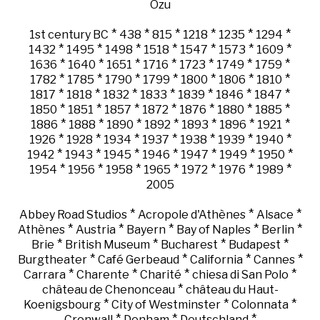
Ozu
*
*
*
*
*
*
1st century BC
438
815
1218
1235
1294
*
*
*
*
*
*
*
1432
1495
1498
1518
1547
1573
1609
*
*
*
*
*
*
*
1636
1640
1651
1716
1723
1749
1759
*
*
*
*
*
*
*
1782
1785
1790
1799
1800
1806
1810
*
*
*
*
*
*
*
1817
1818
1832
1833
1839
1846
1847
*
*
*
*
*
*
*
1850
1851
1857
1872
1876
1880
1885
*
*
*
*
*
*
*
1886
1888
1890
1892
1893
1896
1921
*
*
*
*
*
*
*
1926
1928
1934
1937
1938
1939
1940
*
*
*
*
*
*
*
1942
1943
1945
1946
1947
1949
1950
*
*
*
*
*
*
*
1954
1956
1958
1965
1972
1976
1989
2005
*
*
*
Abbey Road Studios
Acropole d'Athènes
Alsace
*
*
*
*
*
Athènes
Austria
Bayern
Bay of Naples
Berlin
*
*
*
*
Brie
British Museum
Bucharest
Budapest
*
*
*
*
Burgtheater
Café Gerbeaud
California
Cannes
*
*
*
*
Carrara
Charente
Charité
chiesa di San Polo
*
château de Chenonceau
château du Haut-
*
*
*
Koenigsbourg
City of Westminster
Colonnata
*
*
*
Cronwall
Denham
Deutschland