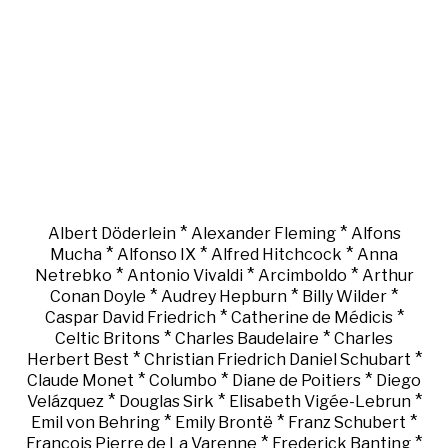
*
*
Albert Döderlein
Alexander Fleming
Alfons
*
*
*
Mucha
Alfonso IX
Alfred Hitchcock
Anna
*
*
*
Netrebko
Antonio Vivaldi
Arcimboldo
Arthur
*
*
*
Conan Doyle
Audrey Hepburn
Billy Wilder
*
*
Caspar David Friedrich
Catherine de Médicis
*
*
Celtic Britons
Charles Baudelaire
Charles
*
*
Herbert Best
Christian Friedrich Daniel Schubart
*
*
*
Claude Monet
Columbo
Diane de Poitiers
Diego
*
*
*
Velázquez
Douglas Sirk
Elisabeth Vigée-Lebrun
*
*
*
Emil von Behring
Emily Brontë
Franz Schubert
*
*
François Pierre de La Varenne
Frederick Banting