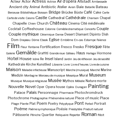
Actress
Air d'opéra
Actor
Altstadt
Acteur
Actrice
Ambassade
Ancient city
Baie
Bateau
Animal
Antibiotic
Atelier
Avion
Bataille
Bridge
Café
Brücke
Büste
Cake
Berceuse
Bibliothèque
Boisson
Carte
Castle
Cathédrale
Cathedral
Chapel
Carte de visite
Casino
Chanson
Château
Chapelle
Church
Cité médiévale
Cinema
Chien
Couple
Coffeehouse
Cocktail
Colonne
Comédie dramatique
Concerto
Couple mythique
Desert
Diamant
Dipinto
Dish
Céramique
Danse
Eglise
Dom
Drapeau
Dôme
Ebook
Emblème
En-cas
Estampe
Faïence
Film
Fresque
Fortification
Fresco
Fresko
Fête
Fleur
Fontaine
Gemälde
Haus
Graffiti
Hormone
Galerie
Grande roue
Gâteau
Horloge
Hotel
House
Insel
Ile
Island
Icône
Jardin
Jeu de réflexion
Jeu de société
Kathedrale
Kirche
Kunstlied
Librairie
Livre
Livre d'heures
Livre de cuisine
Maison
Manuscript
Marine
Maladie infectieuse
Marche (musique)
Marché
Museum
Medizin
Mural
Montagne
Morceau de musique
Mosaïque
Musée
Mythos
Nature morte
Musique
Musique religieuse
Mélodie
Painting
Nouvelle
Novel
Oper
Opera house
Opéra
Ouragan
Palais
Palace
Personnage
Photochromdruck
Pharmacie
Piece of music
Place
Photochrome
Photographie
Phénomène naturel
Pont
Poem
Plat
Poetry
Portrait
Plage
Plante
Polyptyque
Portail
Poème
Poésie
Poème symphonique
Presbytère
Produit naturel
Roman
Pâtisserie
Quartier
Péniche
Reliquaire
Reporter
Récit