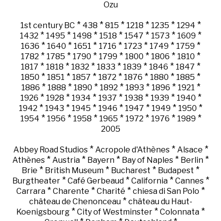
Ozu
*
*
*
*
*
*
1st century BC
438
815
1218
1235
1294
*
*
*
*
*
*
*
1432
1495
1498
1518
1547
1573
1609
*
*
*
*
*
*
*
1636
1640
1651
1716
1723
1749
1759
*
*
*
*
*
*
*
1782
1785
1790
1799
1800
1806
1810
*
*
*
*
*
*
*
1817
1818
1832
1833
1839
1846
1847
*
*
*
*
*
*
*
1850
1851
1857
1872
1876
1880
1885
*
*
*
*
*
*
*
1886
1888
1890
1892
1893
1896
1921
*
*
*
*
*
*
*
1926
1928
1934
1937
1938
1939
1940
*
*
*
*
*
*
*
1942
1943
1945
1946
1947
1949
1950
*
*
*
*
*
*
*
1954
1956
1958
1965
1972
1976
1989
2005
*
*
*
Abbey Road Studios
Acropole d'Athènes
Alsace
*
*
*
*
*
Athènes
Austria
Bayern
Bay of Naples
Berlin
*
*
*
*
Brie
British Museum
Bucharest
Budapest
*
*
*
*
Burgtheater
Café Gerbeaud
California
Cannes
*
*
*
*
Carrara
Charente
Charité
chiesa di San Polo
*
château de Chenonceau
château du Haut-
*
*
*
Koenigsbourg
City of Westminster
Colonnata