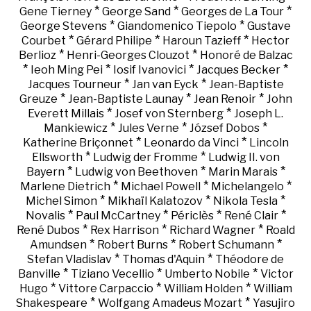
*
*
*
Gene Tierney
George Sand
Georges de La Tour
*
*
George Stevens
Giandomenico Tiepolo
Gustave
*
*
*
Courbet
Gérard Philipe
Haroun Tazieff
Hector
*
*
Berlioz
Henri-Georges Clouzot
Honoré de Balzac
*
*
*
*
Ieoh Ming Pei
Iosif Ivanovici
Jacques Becker
*
*
Jacques Tourneur
Jan van Eyck
Jean-Baptiste
*
*
*
Greuze
Jean-Baptiste Launay
Jean Renoir
John
*
*
Everett Millais
Josef von Sternberg
Joseph L.
*
*
*
Mankiewicz
Jules Verne
József Dobos
*
*
Katherine Briçonnet
Leonardo da Vinci
Lincoln
*
*
Ellsworth
Ludwig der Fromme
Ludwig II. von
*
*
*
Bayern
Ludwig von Beethoven
Marin Marais
*
*
*
Marlene Dietrich
Michael Powell
Michelangelo
*
*
*
Michel Simon
Mikhaïl Kalatozov
Nikola Tesla
*
*
*
*
Novalis
Paul McCartney
Périclès
René Clair
*
*
*
René Dubos
Rex Harrison
Richard Wagner
Roald
*
*
*
Amundsen
Robert Burns
Robert Schumann
*
*
Stefan Vladislav
Thomas d'Aquin
Théodore de
*
*
*
Banville
Tiziano Vecellio
Umberto Nobile
Victor
*
*
*
Hugo
Vittore Carpaccio
William Holden
William
*
*
Shakespeare
Wolfgang Amadeus Mozart
Yasujiro