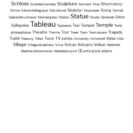
Schloss
Sculpture
Short story
Screwball oomedy
Serment
Ship
Song
Skulptur
Shrine
Site archéologique
Site naturel
Skyscraper
Sonnet
Statue
Série
Spécialité culinaire
Stained glass
Station
Studio
Sénérade
Tableau
Temple
Tempel
Süßspeise
Taxi
Tapisserie
Texte
Theatre
Tour
Tragedy
philosophique
Therme
Tower
Town
Town square
Turm
TV series
Traité
Valse
Treasury
Trésor
University
Université
Villa
Village
Volcano
Volcan
Vulkan
Village de pêcheur
Virus
Waterfall
Œuvre pour piano
Weather phenomenon
Woodblock print