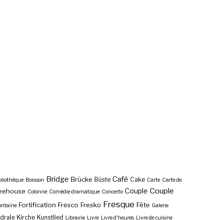
Bridge
Café
Brücke
Büste
Cake
bliothèque
Boisson
Carte
Carte de
Couple
Couple
eehouse
Colonne
Comédie dramatique
Concerto
Fresque
Fortification
Fresco
Fresko
Fête
ontaine
Galerie
drale
Kirche
Kunstlied
Librairie
Livre
Livre d'heures
Livre de cuisine