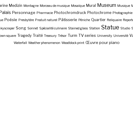
Museum
rine
Medizin
Mural
Montagne
Morceau de musique
Mosaïque
Musique
M
Palais
Personnage
Photochromdruck
Photochrome
Pharmacie
Photographie
Poésie
Pâtisserie
Quartier
ue
Presbytère
Produit naturel
Péniche
Reliquaire
Report
Statue
Song
kyscraper
Sonnet
Spécialité culinaire
Stained glass
Station
Studio
S
Turm
TV series
Tragedy
Traité
Va
own square
Treasury
Trésor
University
Université
Œuvre pour piano
Waterfall
Weather phenomenon
Woodblock print