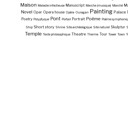
Maison
Manuscript
Ma
Maladie infectieuse
Marche (musique)
Marché
Painting
Novel
Palace
Oper
Opera house
Opéra
Ouragan
Pont
Poème
Poetry
Portrait
Polyptyque
Portail
Poème symphoniq
Short story
Skulptur
Ship
Shrine
Site archéologique
Site naturel
S
Temple
Theatre
Tour
Texte philosophique
Therme
Tower
Town
T