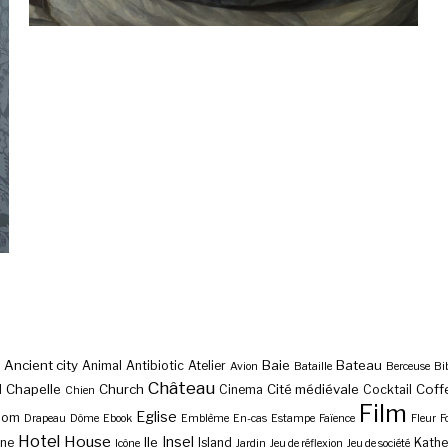
Ancient city
Baie
Bateau
Animal
Antibiotic
Atelier
Avion
Bataille
Berceuse
Bi
Château
Chapelle
Church
Cité médiévale
Coff
l
Cinema
Cocktail
Chien
Film
Eglise
Dom
Drapeau
Dôme
Ebook
Emblème
En-cas
Estampe
Faïence
Fleur
F
Hotel
House
Insel
Ile
ne
Island
Kathe
Icône
Jardin
Jeu de réflexion
Jeu de société