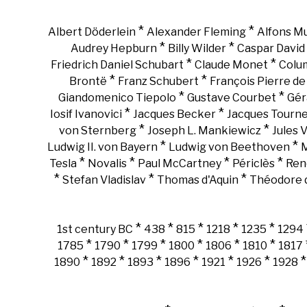
*
*
Albert Döderlein
Alexander Fleming
Alfons M
*
*
Audrey Hepburn
Billy Wilder
Caspar David 
*
*
Friedrich Daniel Schubart
Claude Monet
Colu
*
*
Brontë
Franz Schubert
François Pierre d
*
*
Giandomenico Tiepolo
Gustave Courbet
Gér
*
*
Iosif Ivanovici
Jacques Becker
Jacques Tourn
*
*
von Sternberg
Joseph L. Mankiewicz
Jules 
*
*
Ludwig II. von Bayern
Ludwig von Beethoven
M
*
*
*
*
Tesla
Novalis
Paul McCartney
Périclès
Ren
*
*
*
Stefan Vladislav
Thomas d'Aquin
Théodore d
*
*
*
*
*
1st century BC
438
815
1218
1235
1294
*
*
*
*
*
*
1785
1790
1799
1800
1806
1810
1817
*
*
*
*
*
*
1890
1892
1893
1896
1921
1926
1928