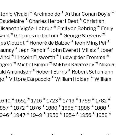
*
*
*
tonio Vivaldi
Arcimboldo
Arthur Conan Doyle
*
*
Baudelaire
Charles Herbert Best
Christian
*
*
lisabeth Vigée-Lebrun
Emil von Behring
Emily
*
*
*
Sand
Georges de La Tour
George Stevens
*
*
*
es Clouzot
Honoré de Balzac
Ieoh Ming Pei
*
*
*
Launay
Jean Renoir
John Everett Millais
Josef
*
*
*
Vinci
Lincoln Ellsworth
Ludwig der Fromme
*
*
*
ngelo
Michel Simon
Mikhaïl Kalatozov
Nikola
*
*
ald Amundsen
Robert Burns
Robert Schumann
*
*
*
go
Vittore Carpaccio
William Holden
William
*
*
*
*
*
*
*
1640
1651
1716
1723
1749
1759
1782
*
*
*
*
*
*
*
1857
1872
1876
1880
1885
1886
1888
*
*
*
*
*
*
*
1946
1947
1949
1950
1954
1956
1958