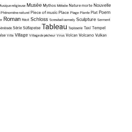
Musée
Nouvelle
Mythos
Nature morte
usique religieuse
Mélodie
Poem
Piece of music
Place
Plat
Phénomène naturel
Plage
Plante
Roman
Schloss
Sculpture
er
Récit
Screwball oomedy
Serment
Tableau
Tempel
Série
Süßspeise
Taxi
énérade
Tapisserie
Village
Volcano
lse
Volcan
Vulkan
Villa
Village de pêcheur
Virus