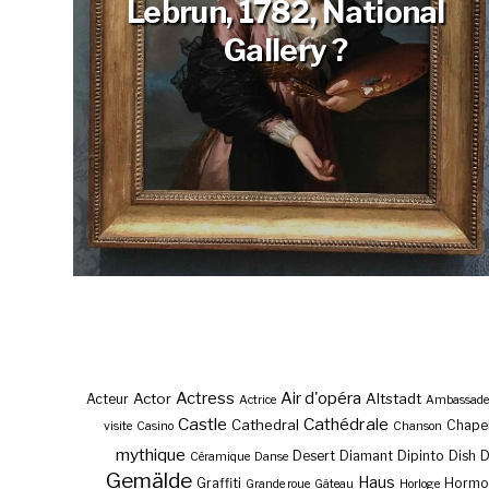
Lebrun, 1782, National
Gallery ?
Actress
Air d'opéra
Actor
Altstadt
Acteur
Actrice
Ambassade
Castle
Cathédrale
Cathedral
Chape
visite
Casino
Chanson
mythique
Desert
Diamant
Dipinto
Dish
Céramique
Danse
Gemälde
Haus
Graffiti
Hormo
Grande roue
Gâteau
Horloge