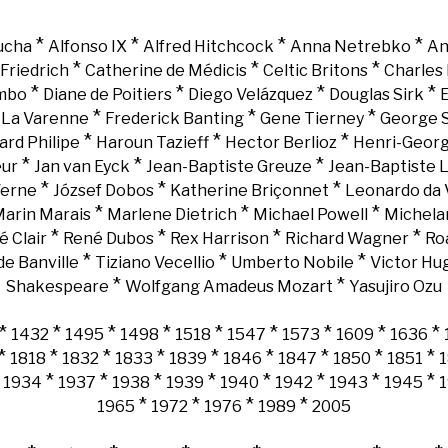
*
*
*
*
ucha
Alfonso IX
Alfred Hitchcock
Anna Netrebko
An
*
*
*
Friedrich
Catherine de Médicis
Celtic Britons
Charles 
*
*
*
*
mbo
Diane de Poitiers
Diego Velázquez
Douglas Sirk
E
*
*
*
e La Varenne
Frederick Banting
Gene Tierney
George 
*
*
*
ard Philipe
Haroun Tazieff
Hector Berlioz
Henri-Georg
*
*
*
eur
Jan van Eyck
Jean-Baptiste Greuze
Jean-Baptiste 
*
*
*
Verne
József Dobos
Katherine Briçonnet
Leonardo da 
*
*
*
arin Marais
Marlene Dietrich
Michael Powell
Michela
*
*
*
*
é Clair
René Dubos
Rex Harrison
Richard Wagner
Ro
*
*
*
e Banville
Tiziano Vecellio
Umberto Nobile
Victor Hu
*
*
Shakespeare
Wolfgang Amadeus Mozart
Yasujiro Ozu
*
*
*
*
*
*
*
*
*
1432
1495
1498
1518
1547
1573
1609
1636
*
*
*
*
*
*
*
*
*
1818
1832
1833
1839
1846
1847
1850
1851
*
*
*
*
*
*
*
*
*
1934
1937
1938
1939
1940
1942
1943
1945
*
*
*
*
1965
1972
1976
1989
2005