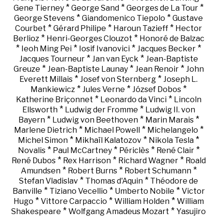
*
*
*
Gene Tierney
George Sand
Georges de La Tour
*
*
George Stevens
Giandomenico Tiepolo
Gustave
*
*
*
Courbet
Gérard Philipe
Haroun Tazieff
Hector
*
*
Berlioz
Henri-Georges Clouzot
Honoré de Balzac
*
*
*
*
Ieoh Ming Pei
Iosif Ivanovici
Jacques Becker
*
*
Jacques Tourneur
Jan van Eyck
Jean-Baptiste
*
*
*
Greuze
Jean-Baptiste Launay
Jean Renoir
John
*
*
Everett Millais
Josef von Sternberg
Joseph L.
*
*
*
Mankiewicz
Jules Verne
József Dobos
*
*
Katherine Briçonnet
Leonardo da Vinci
Lincoln
*
*
Ellsworth
Ludwig der Fromme
Ludwig II. von
*
*
*
Bayern
Ludwig von Beethoven
Marin Marais
*
*
*
Marlene Dietrich
Michael Powell
Michelangelo
*
*
*
Michel Simon
Mikhaïl Kalatozov
Nikola Tesla
*
*
*
*
Novalis
Paul McCartney
Périclès
René Clair
*
*
*
René Dubos
Rex Harrison
Richard Wagner
Roald
*
*
*
Amundsen
Robert Burns
Robert Schumann
*
*
Stefan Vladislav
Thomas d'Aquin
Théodore de
*
*
*
Banville
Tiziano Vecellio
Umberto Nobile
Victor
*
*
*
Hugo
Vittore Carpaccio
William Holden
William
*
*
Shakespeare
Wolfgang Amadeus Mozart
Yasujiro