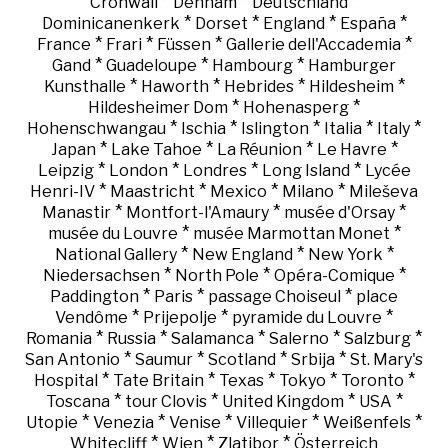
*
*
*
Cronwall
Denham
Deutschland
*
*
*
*
Dominicanenkerk
Dorset
England
España
*
*
*
*
France
Frari
Füssen
Gallerie dell'Accademia
*
*
*
Gand
Guadeloupe
Hambourg
Hamburger
*
*
*
*
Kunsthalle
Haworth
Hebrides
Hildesheim
*
*
Hildesheimer Dom
Hohenasperg
*
*
*
*
*
Hohenschwangau
Ischia
Islington
Italia
Italy
*
*
*
*
Japan
Lake Tahoe
La Réunion
Le Havre
*
*
*
*
Leipzig
London
Londres
Long Island
Lycée
*
*
*
*
Henri-IV
Maastricht
Mexico
Milano
Mileševa
*
*
*
Manastir
Montfort-l'Amaury
musée d'Orsay
*
*
musée du Louvre
musée Marmottan Monet
*
*
*
National Gallery
New England
New York
*
*
*
Niedersachsen
North Pole
Opéra-Comique
*
*
*
Paddington
Paris
passage Choiseul
place
*
*
*
Vendôme
Prijepolje
pyramide du Louvre
*
*
*
*
*
Romania
Russia
Salamanca
Salerno
Salzburg
*
*
*
*
San Antonio
Saumur
Scotland
Srbija
St. Mary's
*
*
*
*
*
Hospital
Tate Britain
Texas
Tokyo
Toronto
*
*
*
*
Toscana
tour Clovis
United Kingdom
USA
*
*
*
*
*
Utopie
Venezia
Venise
Villequier
Weißenfels
*
*
*
Whitecliff
Wien
Zlatibor
Österreich