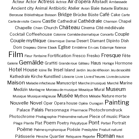
Actress
Air d'opéra
Actor
Altstadt
Acteur
Actrice
Ambassade
Ancient city
Baie
Bateau
Animal
Antibiotic
Atelier
Avion
Bataille
Bridge
Café
Brücke
Büste
Cake
Berceuse
Bibliothèque
Boisson
Carte
Castle
Cathédrale
Cathedral
Chapel
Carte de visite
Casino
Chanson
Château
Chapelle
Church
Cité médiévale
Cinema
Chien
Couple
Coffeehouse
Cocktail
Colonne
Comédie dramatique
Concerto
Couple mythique
Desert
Diamant
Dipinto
Dish
Céramique
Danse
Eglise
Dom
Drapeau
Dôme
Ebook
Emblème
En-cas
Estampe
Faïence
Film
Fresque
Fortification
Fresco
Fresko
Fête
Fleur
Fontaine
Gemälde
Haus
Graffiti
Hormone
Galerie
Grande roue
Gâteau
Horloge
Hotel
House
Insel
Ile
Island
Icône
Jardin
Jeu de réflexion
Jeu de société
Kathedrale
Kirche
Kunstlied
Librairie
Livre
Livre d'heures
Livre de cuisine
Maison
Manuscript
Marine
Maladie infectieuse
Marche (musique)
Marché
Museum
Medizin
Mural
Montagne
Morceau de musique
Mosaïque
Musée
Mythos
Nature morte
Musique
Musique religieuse
Mélodie
Painting
Nouvelle
Novel
Oper
Opera house
Opéra
Ouragan
Palais
Palace
Personnage
Photochromdruck
Pharmacie
Piece of music
Place
Photochrome
Photographie
Phénomène naturel
Pont
Poem
Plat
Poetry
Portrait
Plage
Plante
Polyptyque
Portail
Poème
Poésie
Poème symphonique
Presbytère
Produit naturel
Roman
Pâtisserie
Quartier
Péniche
Reliquaire
Reporter
Récit