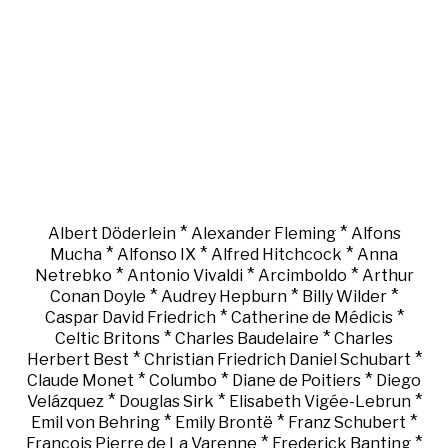
*
*
Albert Döderlein
Alexander Fleming
Alfons
*
*
*
Mucha
Alfonso IX
Alfred Hitchcock
Anna
*
*
*
Netrebko
Antonio Vivaldi
Arcimboldo
Arthur
*
*
*
Conan Doyle
Audrey Hepburn
Billy Wilder
*
*
Caspar David Friedrich
Catherine de Médicis
*
*
Celtic Britons
Charles Baudelaire
Charles
*
*
Herbert Best
Christian Friedrich Daniel Schubart
*
*
*
Claude Monet
Columbo
Diane de Poitiers
Diego
*
*
*
Velázquez
Douglas Sirk
Elisabeth Vigée-Lebrun
*
*
*
Emil von Behring
Emily Brontë
Franz Schubert
*
*
François Pierre de La Varenne
Frederick Banting