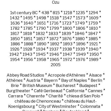
Ozu
*
*
*
*
*
*
1st century BC
438
815
1218
1235
1294
*
*
*
*
*
*
*
1432
1495
1498
1518
1547
1573
1609
*
*
*
*
*
*
*
1636
1640
1651
1716
1723
1749
1759
*
*
*
*
*
*
*
1782
1785
1790
1799
1800
1806
1810
*
*
*
*
*
*
*
1817
1818
1832
1833
1839
1846
1847
*
*
*
*
*
*
*
1850
1851
1857
1872
1876
1880
1885
*
*
*
*
*
*
*
1886
1888
1890
1892
1893
1896
1921
*
*
*
*
*
*
*
1926
1928
1934
1937
1938
1939
1940
*
*
*
*
*
*
*
1942
1943
1945
1946
1947
1949
1950
*
*
*
*
*
*
*
1954
1956
1958
1965
1972
1976
1989
2005
*
*
*
Abbey Road Studios
Acropole d'Athènes
Alsace
*
*
*
*
*
Athènes
Austria
Bayern
Bay of Naples
Berlin
*
*
*
*
Brie
British Museum
Bucharest
Budapest
*
*
*
*
Burgtheater
Café Gerbeaud
California
Cannes
*
*
*
*
Carrara
Charente
Charité
chiesa di San Polo
*
château de Chenonceau
château du Haut-
*
*
*
Koenigsbourg
City of Westminster
Colonnata