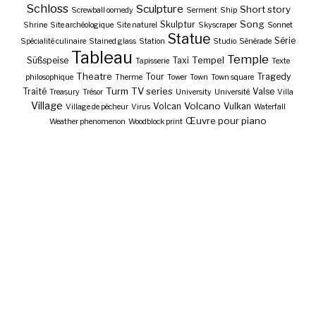
Schloss
Sculpture
Short story
Screwball oomedy
Serment
Ship
Song
Skulptur
Shrine
Site archéologique
Site naturel
Skyscraper
Sonnet
Statue
Série
Spécialité culinaire
Stained glass
Station
Studio
Sénérade
Tableau
Temple
Tempel
Süßspeise
Taxi
Tapisserie
Texte
Theatre
Tour
Tragedy
philosophique
Therme
Tower
Town
Town square
Turm
TV series
Traité
Valse
Treasury
Trésor
University
Université
Villa
Village
Volcano
Volcan
Vulkan
Village de pêcheur
Virus
Waterfall
Œuvre pour piano
Weather phenomenon
Woodblock print