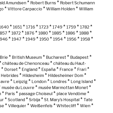
*
*
ald Amundsen
Robert Burns
Robert Schumann
*
*
*
go
Vittore Carpaccio
William Holden
William
*
*
*
*
*
*
*
1640
1651
1716
1723
1749
1759
1782
*
*
*
*
*
*
*
1857
1872
1876
1880
1885
1886
1888
*
*
*
*
*
*
*
1946
1947
1949
1950
1954
1956
1958
*
*
*
*
Brie
British Museum
Bucharest
Budapest
*
*
château de Chenonceau
château du Haut-
*
*
*
*
*
*
k
Dorset
England
España
France
Frari
*
*
*
*
Hebrides
Hildesheim
Hildesheimer Dom
*
*
*
*
*
Havre
Leipzig
London
Londres
Long Island
*
*
*
musée du Louvre
musée Marmottan Monet
*
*
*
*
n
Paris
passage Choiseul
place Vendôme
*
*
*
*
ur
Scotland
Srbija
St. Mary's Hospital
Tate
*
*
*
*
*
se
Villequier
Weißenfels
Whitecliff
Wien