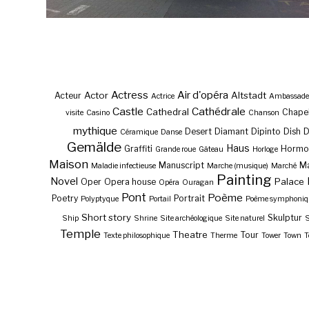
Actress
Air d'opéra
Actor
Altstadt
Acteur
Actrice
Ambassade
Castle
Cathédrale
Cathedral
Chape
visite
Casino
Chanson
mythique
Desert
Diamant
Dipinto
Dish
Céramique
Danse
Gemälde
Haus
Graffiti
Hormo
Grande roue
Gâteau
Horloge
Maison
Manuscript
Ma
Maladie infectieuse
Marche (musique)
Marché
Painting
Novel
Palace
Oper
Opera house
Opéra
Ouragan
Pont
Poème
Poetry
Portrait
Polyptyque
Portail
Poème symphoniq
Short story
Skulptur
Ship
Shrine
Site archéologique
Site naturel
S
Temple
Theatre
Tour
Texte philosophique
Therme
Tower
Town
T