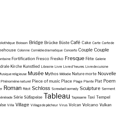
Bridge
Café
Brücke
Büste
Cake
bliothèque
Boisson
Carte
Carte de
Couple
Couple
eehouse
Colonne
Comédie dramatique
Concerto
Fresque
Fortification
Fresco
Fresko
Fête
ontaine
Galerie
drale
Kirche
Kunstlied
Librairie
Livre
Livre d'heures
Livre de cuisine
Musée
Nouvelle
Mythos
Nature morte
usique religieuse
Mélodie
Poem
Piece of music
Place
Plat
Phénomène naturel
Plage
Plante
Roman
Schloss
Sculpture
er
Récit
Screwball oomedy
Serment
Tableau
Tempel
Série
Süßspeise
Taxi
énérade
Tapisserie
Village
Volcano
lse
Volcan
Vulkan
Villa
Village de pêcheur
Virus