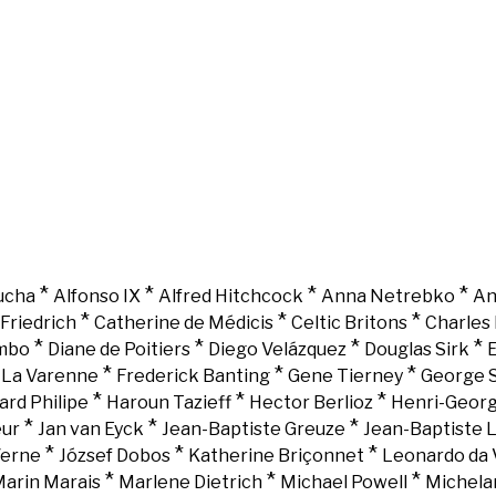
*
*
*
*
ucha
Alfonso IX
Alfred Hitchcock
Anna Netrebko
An
*
*
*
Friedrich
Catherine de Médicis
Celtic Britons
Charles 
*
*
*
*
mbo
Diane de Poitiers
Diego Velázquez
Douglas Sirk
E
*
*
*
e La Varenne
Frederick Banting
Gene Tierney
George 
*
*
*
ard Philipe
Haroun Tazieff
Hector Berlioz
Henri-Georg
*
*
*
eur
Jan van Eyck
Jean-Baptiste Greuze
Jean-Baptiste 
*
*
*
Verne
József Dobos
Katherine Briçonnet
Leonardo da 
*
*
*
arin Marais
Marlene Dietrich
Michael Powell
Michela