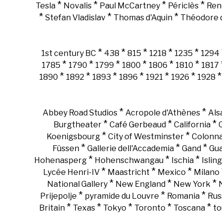
*
*
*
*
Tesla
Novalis
Paul McCartney
Périclès
Ren
*
*
*
Stefan Vladislav
Thomas d'Aquin
Théodore d
*
*
*
*
*
1st century BC
438
815
1218
1235
1294
*
*
*
*
*
*
1785
1790
1799
1800
1806
1810
1817
*
*
*
*
*
*
1890
1892
1893
1896
1921
1926
1928
*
*
Abbey Road Studios
Acropole d'Athènes
Als
*
*
*
Burgtheater
Café Gerbeaud
California
*
*
Koenigsbourg
City of Westminster
Colonn
*
*
*
Füssen
Gallerie dell'Accademia
Gand
Gu
*
*
*
Hohenasperg
Hohenschwangau
Ischia
Islin
*
*
*
Lycée Henri-IV
Maastricht
Mexico
Milano
*
*
*
National Gallery
New England
New York
*
*
*
Prijepolje
pyramide du Louvre
Romania
Rus
*
*
*
*
*
Britain
Texas
Tokyo
Toronto
Toscana
to