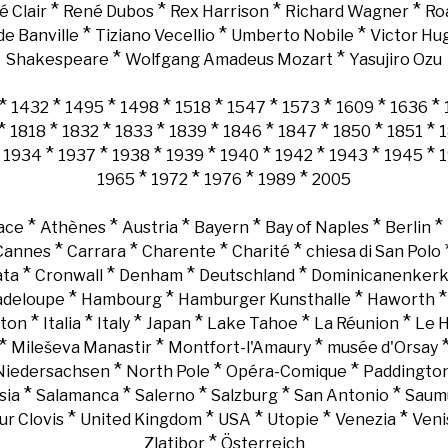
*
*
*
*
é Clair
René Dubos
Rex Harrison
Richard Wagner
Ro
*
*
*
e Banville
Tiziano Vecellio
Umberto Nobile
Victor Hu
*
*
Shakespeare
Wolfgang Amadeus Mozart
Yasujiro Ozu
*
*
*
*
*
*
*
*
*
1432
1495
1498
1518
1547
1573
1609
1636
*
*
*
*
*
*
*
*
*
1818
1832
1833
1839
1846
1847
1850
1851
*
*
*
*
*
*
*
*
*
1934
1937
1938
1939
1940
1942
1943
1945
*
*
*
*
1965
1972
1976
1989
2005
*
*
*
*
*
*
ace
Athènes
Austria
Bayern
Bay of Naples
Berlin
*
*
*
*
Cannes
Carrara
Charente
Charité
chiesa di San Polo
*
*
*
*
ata
Cronwall
Denham
Deutschland
Dominicanenker
*
*
*
adeloupe
Hambourg
Hamburger Kunsthalle
Haworth
*
*
*
*
*
*
gton
Italia
Italy
Japan
Lake Tahoe
La Réunion
Le 
*
*
*
Mileševa Manastir
Montfort-l'Amaury
musée d'Orsay
*
*
*
Niedersachsen
North Pole
Opéra-Comique
Paddingto
*
*
*
*
*
sia
Salamanca
Salerno
Salzburg
San Antonio
Saum
*
*
*
*
*
ur Clovis
United Kingdom
USA
Utopie
Venezia
Veni
*
Zlatibor
Österreich