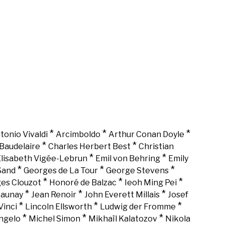
*
*
*
tonio Vivaldi
Arcimboldo
Arthur Conan Doyle
*
*
Baudelaire
Charles Herbert Best
Christian
*
*
lisabeth Vigée-Lebrun
Emil von Behring
Emily
*
*
*
Sand
Georges de La Tour
George Stevens
*
*
*
es Clouzot
Honoré de Balzac
Ieoh Ming Pei
*
*
*
Launay
Jean Renoir
John Everett Millais
Josef
*
*
*
Vinci
Lincoln Ellsworth
Ludwig der Fromme
*
*
*
ngelo
Michel Simon
Mikhaïl Kalatozov
Nikola