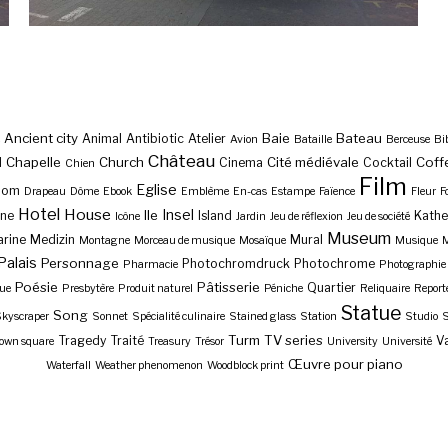
Ancient city
Baie
Bateau
Animal
Antibiotic
Atelier
Avion
Bataille
Berceuse
Bi
Château
Chapelle
Church
Cité médiévale
Coff
l
Cinema
Cocktail
Chien
Film
Eglise
Dom
Drapeau
Dôme
Ebook
Emblème
En-cas
Estampe
Faïence
Fleur
F
Hotel
House
Insel
Ile
ne
Island
Kathe
Icône
Jardin
Jeu de réflexion
Jeu de société
Museum
rine
Medizin
Mural
Montagne
Morceau de musique
Mosaïque
Musique
M
Palais
Personnage
Photochromdruck
Photochrome
Pharmacie
Photographie
Poésie
Pâtisserie
Quartier
ue
Presbytère
Produit naturel
Péniche
Reliquaire
Report
Statue
Song
kyscraper
Sonnet
Spécialité culinaire
Stained glass
Station
Studio
S
Turm
TV series
Tragedy
Traité
Va
own square
Treasury
Trésor
University
Université
Œuvre pour piano
Waterfall
Weather phenomenon
Woodblock print