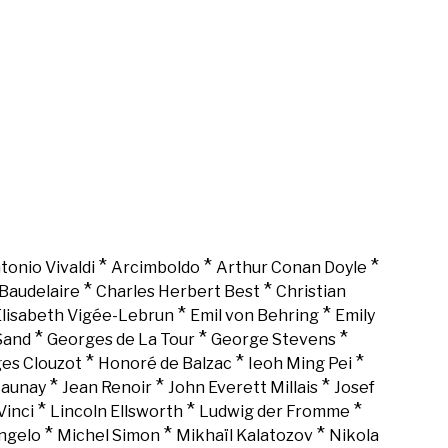
*
*
*
tonio Vivaldi
Arcimboldo
Arthur Conan Doyle
*
*
Baudelaire
Charles Herbert Best
Christian
*
*
lisabeth Vigée-Lebrun
Emil von Behring
Emily
*
*
*
Sand
Georges de La Tour
George Stevens
*
*
*
es Clouzot
Honoré de Balzac
Ieoh Ming Pei
*
*
*
Launay
Jean Renoir
John Everett Millais
Josef
*
*
*
Vinci
Lincoln Ellsworth
Ludwig der Fromme
*
*
*
ngelo
Michel Simon
Mikhaïl Kalatozov
Nikola