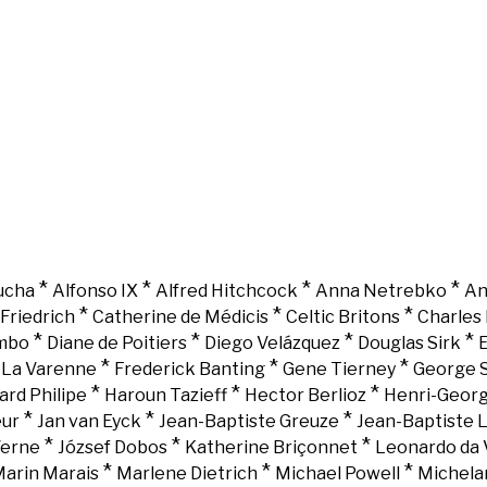
*
*
*
*
ucha
Alfonso IX
Alfred Hitchcock
Anna Netrebko
An
*
*
*
Friedrich
Catherine de Médicis
Celtic Britons
Charles 
*
*
*
*
mbo
Diane de Poitiers
Diego Velázquez
Douglas Sirk
E
*
*
*
e La Varenne
Frederick Banting
Gene Tierney
George 
*
*
*
ard Philipe
Haroun Tazieff
Hector Berlioz
Henri-Georg
*
*
*
eur
Jan van Eyck
Jean-Baptiste Greuze
Jean-Baptiste 
*
*
*
Verne
József Dobos
Katherine Briçonnet
Leonardo da 
*
*
*
arin Marais
Marlene Dietrich
Michael Powell
Michela