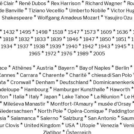
*
*
*
*
é Clair
René Dubos
Rex Harrison
Richard Wagner
Ro
*
*
*
e Banville
Tiziano Vecellio
Umberto Nobile
Victor Hu
*
*
Shakespeare
Wolfgang Amadeus Mozart
Yasujiro Ozu
*
*
*
*
*
*
*
*
*
1432
1495
1498
1518
1547
1573
1609
1636
*
*
*
*
*
*
*
*
*
1818
1832
1833
1839
1846
1847
1850
1851
*
*
*
*
*
*
*
*
*
1934
1937
1938
1939
1940
1942
1943
1945
*
*
*
*
1965
1972
1976
1989
2005
*
*
*
*
*
*
ace
Athènes
Austria
Bayern
Bay of Naples
Berlin
*
*
*
*
Cannes
Carrara
Charente
Charité
chiesa di San Polo
*
*
*
*
ata
Cronwall
Denham
Deutschland
Dominicanenker
*
*
*
adeloupe
Hambourg
Hamburger Kunsthalle
Haworth
*
*
*
*
*
*
gton
Italia
Italy
Japan
Lake Tahoe
La Réunion
Le 
*
*
*
Mileševa Manastir
Montfort-l'Amaury
musée d'Orsay
*
*
*
Niedersachsen
North Pole
Opéra-Comique
Paddingto
*
*
*
*
*
sia
Salamanca
Salerno
Salzburg
San Antonio
Saum
*
*
*
*
*
ur Clovis
United Kingdom
USA
Utopie
Venezia
Veni
*
Zlatibor
Österreich