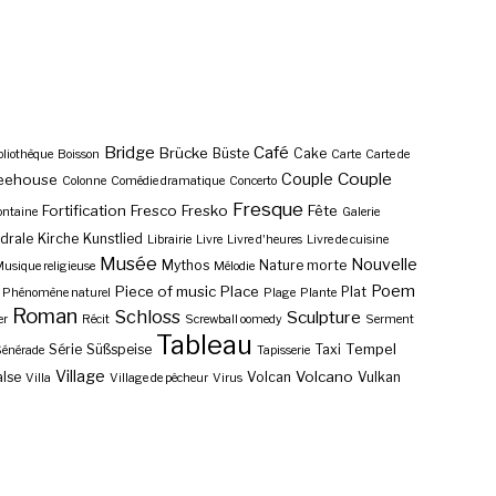
Bridge
Café
Brücke
Büste
Cake
bliothèque
Boisson
Carte
Carte de
Couple
Couple
eehouse
Colonne
Comédie dramatique
Concerto
Fresque
Fortification
Fresco
Fresko
Fête
ontaine
Galerie
drale
Kirche
Kunstlied
Librairie
Livre
Livre d'heures
Livre de cuisine
Musée
Nouvelle
Mythos
Nature morte
usique religieuse
Mélodie
Poem
Piece of music
Place
Plat
Phénomène naturel
Plage
Plante
Roman
Schloss
Sculpture
er
Récit
Screwball oomedy
Serment
Tableau
Tempel
Série
Süßspeise
Taxi
énérade
Tapisserie
Village
Volcano
lse
Volcan
Vulkan
Villa
Village de pêcheur
Virus