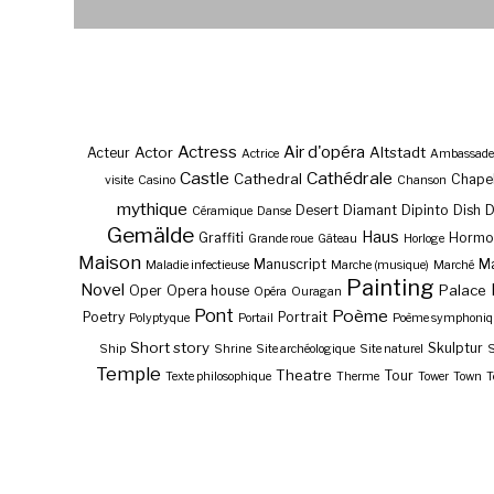
Actress
Air d'opéra
Actor
Altstadt
Acteur
Actrice
Ambassade
Castle
Cathédrale
Cathedral
Chape
visite
Casino
Chanson
mythique
Desert
Diamant
Dipinto
Dish
Céramique
Danse
Gemälde
Haus
Graffiti
Hormo
Grande roue
Gâteau
Horloge
Maison
Manuscript
Ma
Maladie infectieuse
Marche (musique)
Marché
Painting
Novel
Palace
Oper
Opera house
Opéra
Ouragan
Pont
Poème
Poetry
Portrait
Polyptyque
Portail
Poème symphoniq
Short story
Skulptur
Ship
Shrine
Site archéologique
Site naturel
S
Temple
Theatre
Tour
Texte philosophique
Therme
Tower
Town
T