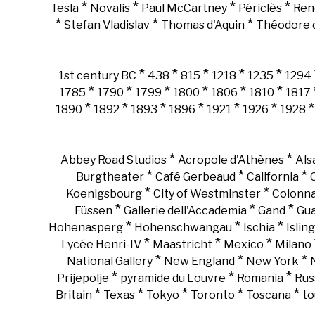
*
*
*
*
Tesla
Novalis
Paul McCartney
Périclès
Ren
*
*
*
Stefan Vladislav
Thomas d'Aquin
Théodore d
*
*
*
*
*
1st century BC
438
815
1218
1235
1294
*
*
*
*
*
*
1785
1790
1799
1800
1806
1810
1817
*
*
*
*
*
*
1890
1892
1893
1896
1921
1926
1928
*
*
Abbey Road Studios
Acropole d'Athènes
Als
*
*
*
Burgtheater
Café Gerbeaud
California
*
*
Koenigsbourg
City of Westminster
Colonn
*
*
*
Füssen
Gallerie dell'Accademia
Gand
Gu
*
*
*
Hohenasperg
Hohenschwangau
Ischia
Islin
*
*
*
Lycée Henri-IV
Maastricht
Mexico
Milano
*
*
*
National Gallery
New England
New York
*
*
*
Prijepolje
pyramide du Louvre
Romania
Rus
*
*
*
*
*
Britain
Texas
Tokyo
Toronto
Toscana
to