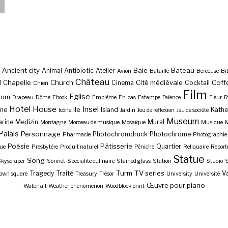
Ancient city
Baie
Bateau
Animal
Antibiotic
Atelier
Avion
Bataille
Berceuse
Bi
Château
Chapelle
Church
Cité médiévale
Coff
l
Cinema
Cocktail
Chien
Film
Eglise
Dom
Drapeau
Dôme
Ebook
Emblème
En-cas
Estampe
Faïence
Fleur
F
Hotel
House
Insel
Ile
ne
Island
Kathe
Icône
Jardin
Jeu de réflexion
Jeu de société
Museum
rine
Medizin
Mural
Montagne
Morceau de musique
Mosaïque
Musique
M
Palais
Personnage
Photochromdruck
Photochrome
Pharmacie
Photographie
Poésie
Pâtisserie
Quartier
ue
Presbytère
Produit naturel
Péniche
Reliquaire
Report
Statue
Song
kyscraper
Sonnet
Spécialité culinaire
Stained glass
Station
Studio
S
Turm
TV series
Tragedy
Traité
Va
own square
Treasury
Trésor
University
Université
Œuvre pour piano
Waterfall
Weather phenomenon
Woodblock print