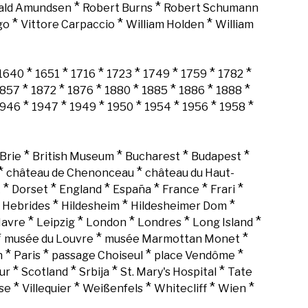
*
*
ald Amundsen
Robert Burns
Robert Schumann
*
*
*
go
Vittore Carpaccio
William Holden
William
*
*
*
*
*
*
*
1640
1651
1716
1723
1749
1759
1782
*
*
*
*
*
*
*
1857
1872
1876
1880
1885
1886
1888
*
*
*
*
*
*
*
1946
1947
1949
1950
1954
1956
1958
*
*
*
*
Brie
British Museum
Bucharest
Budapest
*
*
château de Chenonceau
château du Haut-
*
*
*
*
*
*
k
Dorset
England
España
France
Frari
*
*
*
*
Hebrides
Hildesheim
Hildesheimer Dom
*
*
*
*
*
Havre
Leipzig
London
Londres
Long Island
*
*
*
musée du Louvre
musée Marmottan Monet
*
*
*
*
n
Paris
passage Choiseul
place Vendôme
*
*
*
*
ur
Scotland
Srbija
St. Mary's Hospital
Tate
*
*
*
*
*
se
Villequier
Weißenfels
Whitecliff
Wien