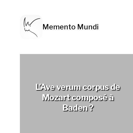
Memento Mundi
L’Ave verum corpus de
Mozart composé à
Baden ?