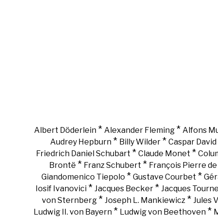
*
*
Albert Döderlein
Alexander Fleming
Alfons M
*
*
Audrey Hepburn
Billy Wilder
Caspar David 
*
*
Friedrich Daniel Schubart
Claude Monet
Colu
*
*
Brontë
Franz Schubert
François Pierre d
*
*
Giandomenico Tiepolo
Gustave Courbet
Gér
*
*
Iosif Ivanovici
Jacques Becker
Jacques Tourn
*
*
von Sternberg
Joseph L. Mankiewicz
Jules 
*
*
Ludwig II. von Bayern
Ludwig von Beethoven
M