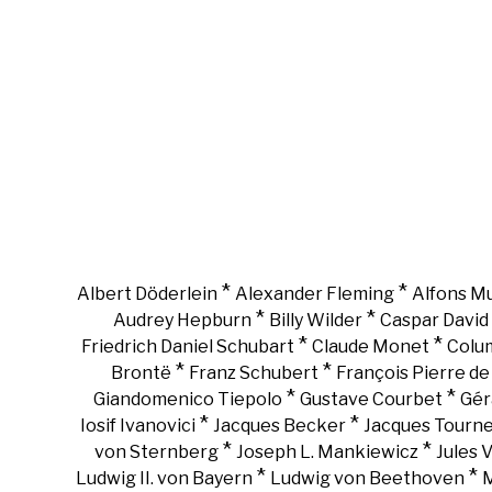
*
*
Albert Döderlein
Alexander Fleming
Alfons M
*
*
Audrey Hepburn
Billy Wilder
Caspar David 
*
*
Friedrich Daniel Schubart
Claude Monet
Colu
*
*
Brontë
Franz Schubert
François Pierre d
*
*
Giandomenico Tiepolo
Gustave Courbet
Gér
*
*
Iosif Ivanovici
Jacques Becker
Jacques Tourn
*
*
von Sternberg
Joseph L. Mankiewicz
Jules 
*
*
Ludwig II. von Bayern
Ludwig von Beethoven
M