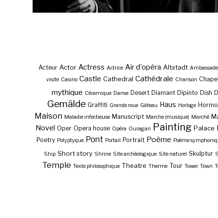
Actress
Air d'opéra
Actor
Altstadt
Acteur
Actrice
Ambassade
Castle
Cathédrale
Cathedral
Chape
visite
Casino
Chanson
mythique
Desert
Diamant
Dipinto
Dish
Céramique
Danse
Gemälde
Haus
Graffiti
Hormo
Grande roue
Gâteau
Horloge
Maison
Manuscript
Ma
Maladie infectieuse
Marche (musique)
Marché
Painting
Novel
Palace
Oper
Opera house
Opéra
Ouragan
Pont
Poème
Poetry
Portrait
Polyptyque
Portail
Poème symphoniq
Short story
Skulptur
Ship
Shrine
Site archéologique
Site naturel
S
Temple
Theatre
Tour
Texte philosophique
Therme
Tower
Town
T