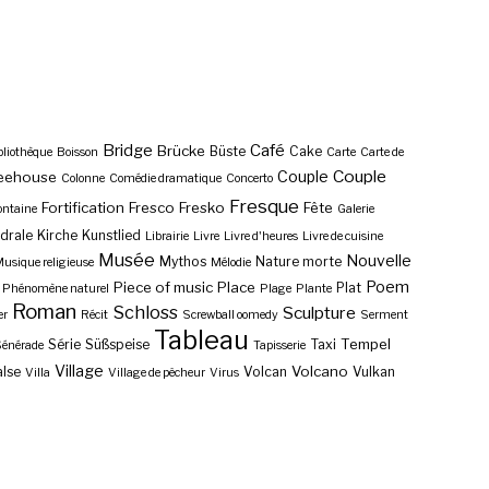
Bridge
Café
Brücke
Büste
Cake
bliothèque
Boisson
Carte
Carte de
Couple
Couple
eehouse
Colonne
Comédie dramatique
Concerto
Fresque
Fortification
Fresco
Fresko
Fête
ontaine
Galerie
drale
Kirche
Kunstlied
Librairie
Livre
Livre d'heures
Livre de cuisine
Musée
Nouvelle
Mythos
Nature morte
usique religieuse
Mélodie
Poem
Piece of music
Place
Plat
Phénomène naturel
Plage
Plante
Roman
Schloss
Sculpture
er
Récit
Screwball oomedy
Serment
Tableau
Tempel
Série
Süßspeise
Taxi
énérade
Tapisserie
Village
Volcano
lse
Volcan
Vulkan
Villa
Village de pêcheur
Virus