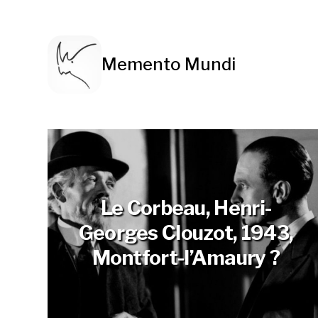
Memento Mundi
Le Corbeau, Henri-
Georges Clouzot, 1943,
Montfort-l’Amaury ?