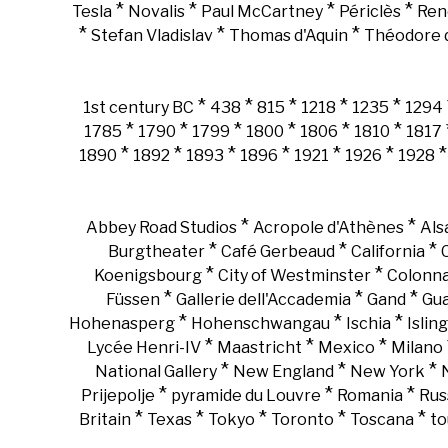
*
*
*
*
Tesla
Novalis
Paul McCartney
Périclès
Ren
*
*
*
Stefan Vladislav
Thomas d'Aquin
Théodore d
*
*
*
*
*
1st century BC
438
815
1218
1235
1294
*
*
*
*
*
*
1785
1790
1799
1800
1806
1810
1817
*
*
*
*
*
*
1890
1892
1893
1896
1921
1926
1928
*
*
Abbey Road Studios
Acropole d'Athènes
Als
*
*
*
Burgtheater
Café Gerbeaud
California
*
*
Koenigsbourg
City of Westminster
Colonn
*
*
*
Füssen
Gallerie dell'Accademia
Gand
Gu
*
*
*
Hohenasperg
Hohenschwangau
Ischia
Islin
*
*
*
Lycée Henri-IV
Maastricht
Mexico
Milano
*
*
*
National Gallery
New England
New York
*
*
*
Prijepolje
pyramide du Louvre
Romania
Rus
*
*
*
*
*
Britain
Texas
Tokyo
Toronto
Toscana
to