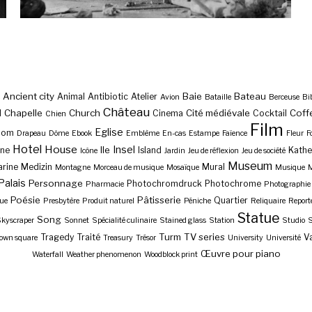
Ancient city
Baie
Bateau
Animal
Antibiotic
Atelier
Avion
Bataille
Berceuse
Bi
Château
Chapelle
Church
Cité médiévale
Coff
l
Cinema
Cocktail
Chien
Film
Eglise
Dom
Drapeau
Dôme
Ebook
Emblème
En-cas
Estampe
Faïence
Fleur
F
Hotel
House
Insel
Ile
ne
Island
Kathe
Icône
Jardin
Jeu de réflexion
Jeu de société
Museum
rine
Medizin
Mural
Montagne
Morceau de musique
Mosaïque
Musique
M
Palais
Personnage
Photochromdruck
Photochrome
Pharmacie
Photographie
Poésie
Pâtisserie
Quartier
ue
Presbytère
Produit naturel
Péniche
Reliquaire
Report
Statue
Song
kyscraper
Sonnet
Spécialité culinaire
Stained glass
Station
Studio
S
Turm
TV series
Tragedy
Traité
Va
own square
Treasury
Trésor
University
Université
Œuvre pour piano
Waterfall
Weather phenomenon
Woodblock print