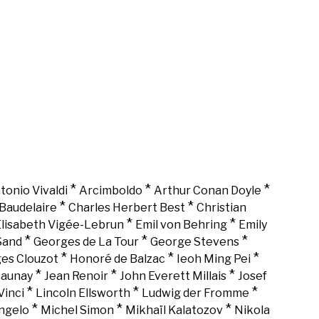
*
*
*
tonio Vivaldi
Arcimboldo
Arthur Conan Doyle
*
*
Baudelaire
Charles Herbert Best
Christian
*
*
lisabeth Vigée-Lebrun
Emil von Behring
Emily
*
*
*
Sand
Georges de La Tour
George Stevens
*
*
*
es Clouzot
Honoré de Balzac
Ieoh Ming Pei
*
*
*
Launay
Jean Renoir
John Everett Millais
Josef
*
*
*
Vinci
Lincoln Ellsworth
Ludwig der Fromme
*
*
*
ngelo
Michel Simon
Mikhaïl Kalatozov
Nikola