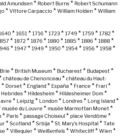
*
*
ald Amundsen
Robert Burns
Robert Schumann
*
*
*
go
Vittore Carpaccio
William Holden
William
*
*
*
*
*
*
*
1640
1651
1716
1723
1749
1759
1782
*
*
*
*
*
*
*
1857
1872
1876
1880
1885
1886
1888
*
*
*
*
*
*
*
1946
1947
1949
1950
1954
1956
1958
*
*
*
*
Brie
British Museum
Bucharest
Budapest
*
*
château de Chenonceau
château du Haut-
*
*
*
*
*
*
k
Dorset
England
España
France
Frari
*
*
*
*
Hebrides
Hildesheim
Hildesheimer Dom
*
*
*
*
*
Havre
Leipzig
London
Londres
Long Island
*
*
*
musée du Louvre
musée Marmottan Monet
*
*
*
*
n
Paris
passage Choiseul
place Vendôme
*
*
*
*
ur
Scotland
Srbija
St. Mary's Hospital
Tate
*
*
*
*
*
se
Villequier
Weißenfels
Whitecliff
Wien