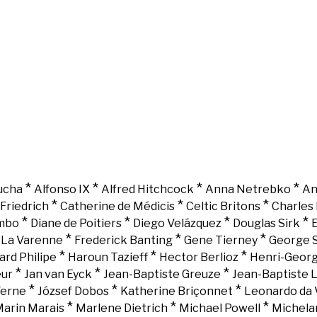
*
*
*
*
ucha
Alfonso IX
Alfred Hitchcock
Anna Netrebko
An
*
*
*
Friedrich
Catherine de Médicis
Celtic Britons
Charles 
*
*
*
*
mbo
Diane de Poitiers
Diego Velázquez
Douglas Sirk
E
*
*
*
e La Varenne
Frederick Banting
Gene Tierney
George 
*
*
*
ard Philipe
Haroun Tazieff
Hector Berlioz
Henri-Georg
*
*
*
eur
Jan van Eyck
Jean-Baptiste Greuze
Jean-Baptiste 
*
*
*
Verne
József Dobos
Katherine Briçonnet
Leonardo da 
*
*
*
arin Marais
Marlene Dietrich
Michael Powell
Michela