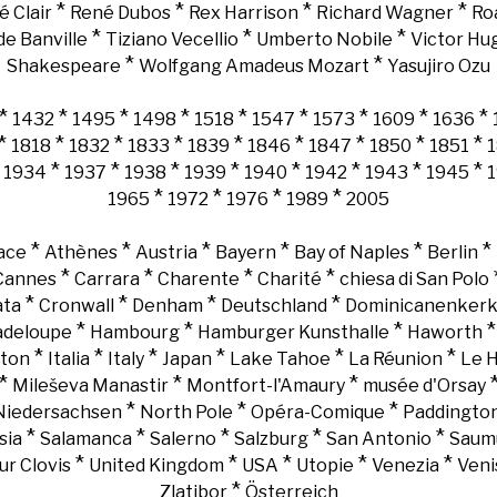
*
*
*
*
é Clair
René Dubos
Rex Harrison
Richard Wagner
Ro
*
*
*
e Banville
Tiziano Vecellio
Umberto Nobile
Victor Hu
*
*
Shakespeare
Wolfgang Amadeus Mozart
Yasujiro Ozu
*
*
*
*
*
*
*
*
*
1432
1495
1498
1518
1547
1573
1609
1636
*
*
*
*
*
*
*
*
*
1818
1832
1833
1839
1846
1847
1850
1851
*
*
*
*
*
*
*
*
*
1934
1937
1938
1939
1940
1942
1943
1945
*
*
*
*
1965
1972
1976
1989
2005
*
*
*
*
*
*
ace
Athènes
Austria
Bayern
Bay of Naples
Berlin
*
*
*
*
Cannes
Carrara
Charente
Charité
chiesa di San Polo
*
*
*
*
ata
Cronwall
Denham
Deutschland
Dominicanenker
*
*
*
adeloupe
Hambourg
Hamburger Kunsthalle
Haworth
*
*
*
*
*
*
gton
Italia
Italy
Japan
Lake Tahoe
La Réunion
Le 
*
*
*
Mileševa Manastir
Montfort-l'Amaury
musée d'Orsay
*
*
*
Niedersachsen
North Pole
Opéra-Comique
Paddingto
*
*
*
*
*
sia
Salamanca
Salerno
Salzburg
San Antonio
Saum
*
*
*
*
*
ur Clovis
United Kingdom
USA
Utopie
Venezia
Veni
*
Zlatibor
Österreich