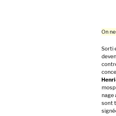
On ne 
Sor­ti
devenu
con­tr
con­ce
Hen­r
mo­sph
nage a
sont 
signée