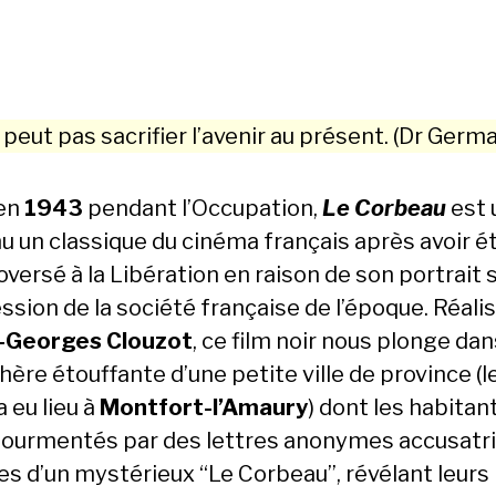
peut pas sac­ri­fi­er l’avenir au présent. (Dr Ger­ma
 en
1943
pen­dant l’Oc­cu­pa­tion,
Le Cor­beau
est 
 un clas­sique du ciné­ma français après avoir é
o­ver­sé à la Libéra­tion en rai­son de son por­trait
s­sion de la société française de l’époque. Réal­i
i-Georges Clouzot
, ce film noir nous plonge dans
ère étouf­fante d’une petite ville de province (l
 eu lieu à
Mont­fort-l’A­mau­ry
) dont les habi­tan
tour­men­tés par des let­tres anonymes accusatri
s d’un mys­térieux “Le Cor­beau”, révélant leurs