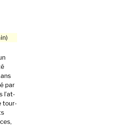
in)
un
té
 sans
sé par
 l’at­
e tour­
ts
­ces,