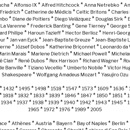
*
*
*
*
ucha
Alfonso IX
Alfred Hitchcock
Anna Netrebko
An
*
*
*
Friedrich
Catherine de Médicis
Celtic Britons
Charles 
*
*
*
*
mbo
Diane de Poitiers
Diego Velázquez
Douglas Sirk
E
*
*
*
e La Varenne
Frederick Banting
Gene Tierney
George 
*
*
*
ard Philipe
Haroun Tazieff
Hector Berlioz
Henri-Georg
*
*
*
eur
Jan van Eyck
Jean-Baptiste Greuze
Jean-Baptiste 
*
*
*
Verne
József Dobos
Katherine Briçonnet
Leonardo da 
*
*
*
arin Marais
Marlene Dietrich
Michael Powell
Michela
*
*
*
*
é Clair
René Dubos
Rex Harrison
Richard Wagner
Ro
*
*
*
e Banville
Tiziano Vecellio
Umberto Nobile
Victor Hu
*
*
Shakespeare
Wolfgang Amadeus Mozart
Yasujiro Ozu
*
*
*
*
*
*
*
*
*
1432
1495
1498
1518
1547
1573
1609
1636
*
*
*
*
*
*
*
*
*
1818
1832
1833
1839
1846
1847
1850
1851
*
*
*
*
*
*
*
*
*
1934
1937
1938
1939
1940
1942
1943
1945
*
*
*
*
1965
1972
1976
1989
2005
*
*
*
*
*
*
ace
Athènes
Austria
Bayern
Bay of Naples
Berlin
*
*
*
*