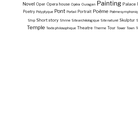
Painting
Novel
Palace
Oper
Opera house
Opéra
Ouragan
Pont
Poème
Poetry
Portrait
Polyptyque
Portail
Poème symphoniq
Short story
Skulptur
Ship
Shrine
Site archéologique
Site naturel
S
Temple
Theatre
Tour
Texte philosophique
Therme
Tower
Town
T