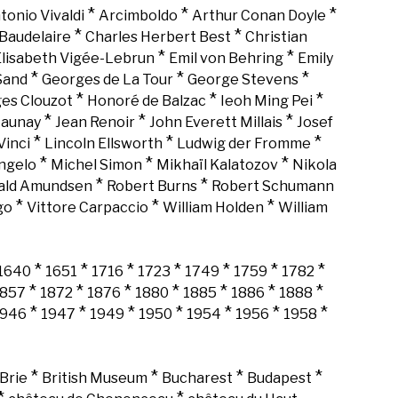
*
*
*
tonio Vivaldi
Arcimboldo
Arthur Conan Doyle
*
*
Baudelaire
Charles Herbert Best
Christian
*
*
lisabeth Vigée-Lebrun
Emil von Behring
Emily
*
*
*
Sand
Georges de La Tour
George Stevens
*
*
*
es Clouzot
Honoré de Balzac
Ieoh Ming Pei
*
*
*
Launay
Jean Renoir
John Everett Millais
Josef
*
*
*
Vinci
Lincoln Ellsworth
Ludwig der Fromme
*
*
*
ngelo
Michel Simon
Mikhaïl Kalatozov
Nikola
*
*
ald Amundsen
Robert Burns
Robert Schumann
*
*
*
go
Vittore Carpaccio
William Holden
William
*
*
*
*
*
*
*
1640
1651
1716
1723
1749
1759
1782
*
*
*
*
*
*
*
1857
1872
1876
1880
1885
1886
1888
*
*
*
*
*
*
*
1946
1947
1949
1950
1954
1956
1958
*
*
*
*
Brie
British Museum
Bucharest
Budapest
*
*