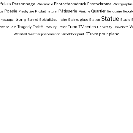
Palais
Personnage
Photochromdruck
Photochrome
Pharmacie
Photographie
Poésie
Pâtisserie
Quartier
ue
Presbytère
Produit naturel
Péniche
Reliquaire
Report
Statue
Song
kyscraper
Sonnet
Spécialité culinaire
Stained glass
Station
Studio
S
Turm
TV series
Tragedy
Traité
Va
own square
Treasury
Trésor
University
Université
Œuvre pour piano
Waterfall
Weather phenomenon
Woodblock print