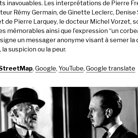
s inavouables. Les inter­pré­ta­tions de Pierre Fr
­teur Rémy Ger­main, de Ginette Leclerc, Denise 
et de Pierre Lar­quey, le doc­teur Michel Vorzet, 
s mémorables ain­si que l’ex­pres­sion “un cor­be
ésigne un mes­sager anonyme visant à semer la d
 la sus­pi­cion ou la peur.
StreetMap
,
Google
,
YouTube
,
Google translate