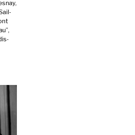
es­nay,
Sail­
sont
au”,
is­