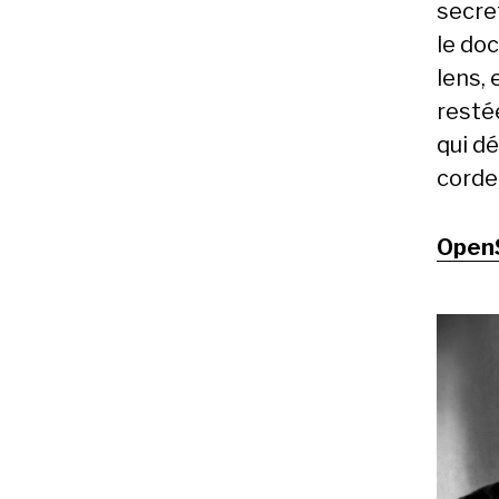
secret
le doc
lens, 
restée
qui d
corde,
Open