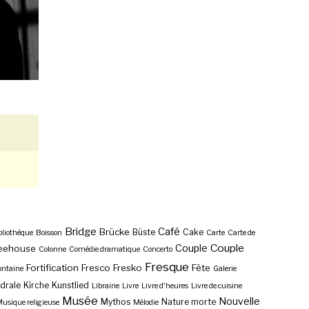
Bridge
Café
Brücke
Büste
Cake
bliothèque
Boisson
Carte
Carte de
Couple
Couple
eehouse
Colonne
Comédie dramatique
Concerto
Fresque
Fortification
Fresco
Fresko
Fête
ontaine
Galerie
drale
Kirche
Kunstlied
Librairie
Livre
Livre d'heures
Livre de cuisine
Musée
Nouvelle
Mythos
Nature morte
usique religieuse
Mélodie