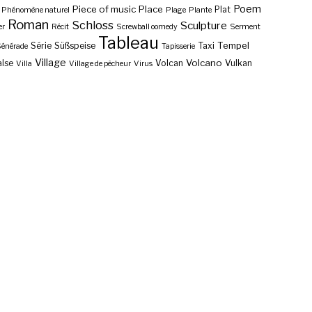
Poem
Piece of music
Place
Plat
Phénomène naturel
Plage
Plante
Roman
Schloss
Sculpture
er
Récit
Screwball oomedy
Serment
Tableau
Tempel
Série
Süßspeise
Taxi
énérade
Tapisserie
Village
Volcano
lse
Volcan
Vulkan
Villa
Village de pêcheur
Virus