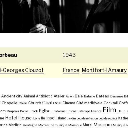
orbeau
1943
i-Georges Clouzot
France
,
Montfort-l'Amaury
Ancient city
Baie
Bateau
Animal
Antibiotic
Atelier
Avion
Bataille
Berceuse
Bi
Château
Chapelle
Church
Cité médiévale
Coff
l
Cinema
Cocktail
Chien
Film
Eglise
Dom
Drapeau
Dôme
Ebook
Emblème
En-cas
Estampe
Faïence
Fleur
F
Hotel
House
Insel
Ile
ne
Island
Kathe
Icône
Jardin
Jeu de réflexion
Jeu de société
Museum
rine
Medizin
Mural
Montagne
Morceau de musique
Mosaïque
Musique
M