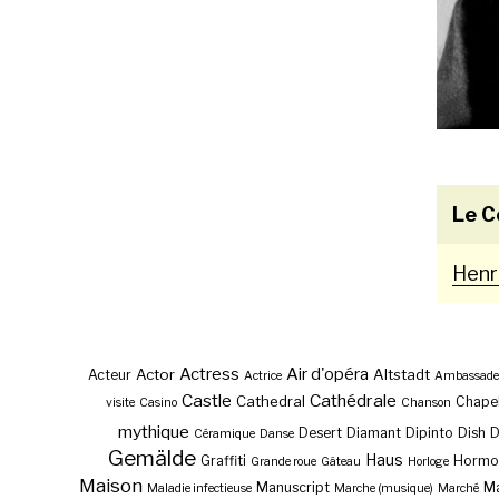
Le C
Henr
Actress
Air d'opéra
Actor
Altstadt
Acteur
Actrice
Ambassade
Castle
Cathédrale
Cathedral
Chape
visite
Casino
Chanson
mythique
Desert
Diamant
Dipinto
Dish
Céramique
Danse
Gemälde
Haus
Graffiti
Hormo
Grande roue
Gâteau
Horloge
Maison
Manuscript
Ma
Maladie infectieuse
Marche (musique)
Marché