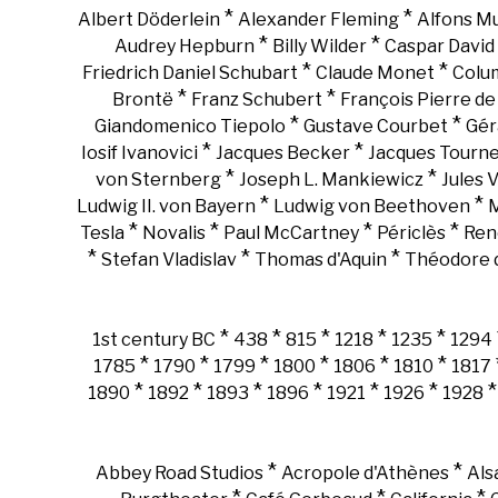
*
*
Albert Döderlein
Alexander Fleming
Alfons M
*
*
Audrey Hepburn
Billy Wilder
Caspar David 
*
*
Friedrich Daniel Schubart
Claude Monet
Colu
*
*
Brontë
Franz Schubert
François Pierre d
*
*
Giandomenico Tiepolo
Gustave Courbet
Gér
*
*
Iosif Ivanovici
Jacques Becker
Jacques Tourn
*
*
von Sternberg
Joseph L. Mankiewicz
Jules 
*
*
Ludwig II. von Bayern
Ludwig von Beethoven
M
*
*
*
*
Tesla
Novalis
Paul McCartney
Périclès
Ren
*
*
*
Stefan Vladislav
Thomas d'Aquin
Théodore d
*
*
*
*
*
1st century BC
438
815
1218
1235
1294
*
*
*
*
*
*
1785
1790
1799
1800
1806
1810
1817
*
*
*
*
*
*
1890
1892
1893
1896
1921
1926
1928
*
*
Abbey Road Studios
Acropole d'Athènes
Als
*
*
*