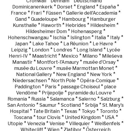
*
*
*
Cronwall
Denham
Deutschland
*
*
*
*
Dominicanenkerk
Dorset
England
España
*
*
*
*
France
Frari
Füssen
Gallerie dell'Accademia
*
*
*
Gand
Guadeloupe
Hambourg
Hamburger
*
*
*
*
Kunsthalle
Haworth
Hebrides
Hildesheim
*
*
Hildesheimer Dom
Hohenasperg
*
*
*
*
*
Hohenschwangau
Ischia
Islington
Italia
Italy
*
*
*
*
Japan
Lake Tahoe
La Réunion
Le Havre
*
*
*
*
Leipzig
London
Londres
Long Island
Lycée
*
*
*
*
Henri-IV
Maastricht
Mexico
Milano
Mileševa
*
*
*
Manastir
Montfort-l'Amaury
musée d'Orsay
*
*
musée du Louvre
musée Marmottan Monet
*
*
*
National Gallery
New England
New York
*
*
*
Niedersachsen
North Pole
Opéra-Comique
*
*
*
Paddington
Paris
passage Choiseul
place
*
*
*
Vendôme
Prijepolje
pyramide du Louvre
*
*
*
*
*
Romania
Russia
Salamanca
Salerno
Salzburg
*
*
*
*
San Antonio
Saumur
Scotland
Srbija
St. Mary's
*
*
*
*
*
Hospital
Tate Britain
Texas
Tokyo
Toronto
*
*
*
*
Toscana
tour Clovis
United Kingdom
USA
*
*
*
*
*
Utopie
Venezia
Venise
Villequier
Weißenfels
*
*
*
Whitecliff
Wien
Zlatibor
Österreich