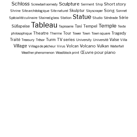
Schloss
Sculpture
Short story
Screwball oomedy
Serment
Ship
Song
Skulptur
Shrine
Site archéologique
Site naturel
Skyscraper
Sonnet
Statue
Série
Spécialité culinaire
Stained glass
Station
Studio
Sénérade
Tableau
Temple
Tempel
Süßspeise
Taxi
Tapisserie
Texte
Theatre
Tour
Tragedy
philosophique
Therme
Tower
Town
Town square
Turm
TV series
Traité
Valse
Treasury
Trésor
University
Université
Villa
Village
Volcano
Volcan
Vulkan
Village de pêcheur
Virus
Waterfall
Œuvre pour piano
Weather phenomenon
Woodblock print