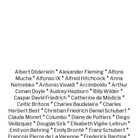
*
*
Albert Döderlein
Alexander Fleming
Alfons
*
*
*
Mucha
Alfonso IX
Alfred Hitchcock
Anna
*
*
*
Netrebko
Antonio Vivaldi
Arcimboldo
Arthur
*
*
*
Conan Doyle
Audrey Hepburn
Billy Wilder
*
*
Caspar David Friedrich
Catherine de Médicis
*
*
Celtic Britons
Charles Baudelaire
Charles
*
*
Herbert Best
Christian Friedrich Daniel Schubart
*
*
*
Claude Monet
Columbo
Diane de Poitiers
Diego
*
*
*
Velázquez
Douglas Sirk
Elisabeth Vigée-Lebrun
*
*
*
Emil von Behring
Emily Brontë
Franz Schubert
*
*
François Pierre de La Varenne
Frederick Banting