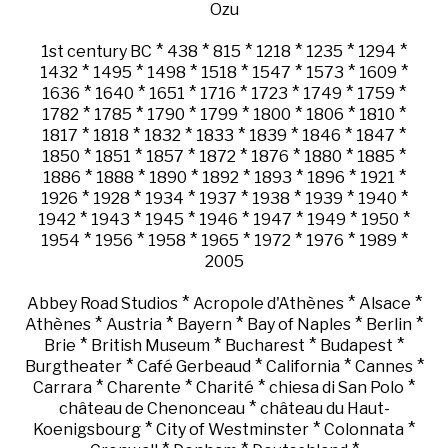
Ozu
*
*
*
*
*
*
1st century BC
438
815
1218
1235
1294
*
*
*
*
*
*
*
1432
1495
1498
1518
1547
1573
1609
*
*
*
*
*
*
*
1636
1640
1651
1716
1723
1749
1759
*
*
*
*
*
*
*
1782
1785
1790
1799
1800
1806
1810
*
*
*
*
*
*
*
1817
1818
1832
1833
1839
1846
1847
*
*
*
*
*
*
*
1850
1851
1857
1872
1876
1880
1885
*
*
*
*
*
*
*
1886
1888
1890
1892
1893
1896
1921
*
*
*
*
*
*
*
1926
1928
1934
1937
1938
1939
1940
*
*
*
*
*
*
*
1942
1943
1945
1946
1947
1949
1950
*
*
*
*
*
*
*
1954
1956
1958
1965
1972
1976
1989
2005
*
*
*
Abbey Road Studios
Acropole d'Athènes
Alsace
*
*
*
*
*
Athènes
Austria
Bayern
Bay of Naples
Berlin
*
*
*
*
Brie
British Museum
Bucharest
Budapest
*
*
*
*
Burgtheater
Café Gerbeaud
California
Cannes
*
*
*
*
Carrara
Charente
Charité
chiesa di San Polo
*
château de Chenonceau
château du Haut-
*
*
*
Koenigsbourg
City of Westminster
Colonnata