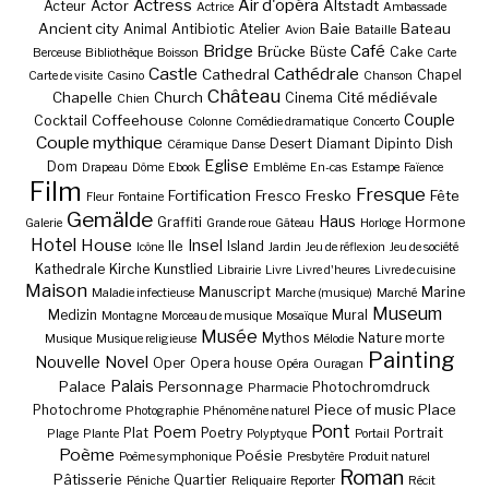
Actress
Air d'opéra
Actor
Altstadt
Acteur
Actrice
Ambassade
Ancient city
Baie
Bateau
Animal
Antibiotic
Atelier
Avion
Bataille
Bridge
Café
Brücke
Büste
Cake
Berceuse
Bibliothèque
Boisson
Carte
Castle
Cathédrale
Cathedral
Chapel
Carte de visite
Casino
Chanson
Château
Chapelle
Church
Cité médiévale
Cinema
Chien
Couple
Coffeehouse
Cocktail
Colonne
Comédie dramatique
Concerto
Couple mythique
Desert
Diamant
Dipinto
Dish
Céramique
Danse
Eglise
Dom
Drapeau
Dôme
Ebook
Emblème
En-cas
Estampe
Faïence
Film
Fresque
Fortification
Fresco
Fresko
Fête
Fleur
Fontaine
Gemälde
Haus
Graffiti
Hormone
Galerie
Grande roue
Gâteau
Horloge
Hotel
House
Insel
Ile
Island
Icône
Jardin
Jeu de réflexion
Jeu de société
Kathedrale
Kirche
Kunstlied
Librairie
Livre
Livre d'heures
Livre de cuisine
Maison
Manuscript
Marine
Maladie infectieuse
Marche (musique)
Marché
Museum
Medizin
Mural
Montagne
Morceau de musique
Mosaïque
Musée
Mythos
Nature morte
Musique
Musique religieuse
Mélodie
Painting
Nouvelle
Novel
Oper
Opera house
Opéra
Ouragan
Palais
Palace
Personnage
Photochromdruck
Pharmacie
Piece of music
Place
Photochrome
Photographie
Phénomène naturel
Pont
Poem
Plat
Poetry
Portrait
Plage
Plante
Polyptyque
Portail
Poème
Poésie
Poème symphonique
Presbytère
Produit naturel
Roman
Pâtisserie
Quartier
Péniche
Reliquaire
Reporter
Récit