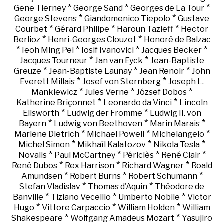
*
*
*
Gene Tierney
George Sand
Georges de La Tour
*
*
George Stevens
Giandomenico Tiepolo
Gustave
*
*
*
Courbet
Gérard Philipe
Haroun Tazieff
Hector
*
*
Berlioz
Henri-Georges Clouzot
Honoré de Balzac
*
*
*
*
Ieoh Ming Pei
Iosif Ivanovici
Jacques Becker
*
*
Jacques Tourneur
Jan van Eyck
Jean-Baptiste
*
*
*
Greuze
Jean-Baptiste Launay
Jean Renoir
John
*
*
Everett Millais
Josef von Sternberg
Joseph L.
*
*
*
Mankiewicz
Jules Verne
József Dobos
*
*
Katherine Briçonnet
Leonardo da Vinci
Lincoln
*
*
Ellsworth
Ludwig der Fromme
Ludwig II. von
*
*
*
Bayern
Ludwig von Beethoven
Marin Marais
*
*
*
Marlene Dietrich
Michael Powell
Michelangelo
*
*
*
Michel Simon
Mikhaïl Kalatozov
Nikola Tesla
*
*
*
*
Novalis
Paul McCartney
Périclès
René Clair
*
*
*
René Dubos
Rex Harrison
Richard Wagner
Roald
*
*
*
Amundsen
Robert Burns
Robert Schumann
*
*
Stefan Vladislav
Thomas d'Aquin
Théodore de
*
*
*
Banville
Tiziano Vecellio
Umberto Nobile
Victor
*
*
*
Hugo
Vittore Carpaccio
William Holden
William
*
*
Shakespeare
Wolfgang Amadeus Mozart
Yasujiro