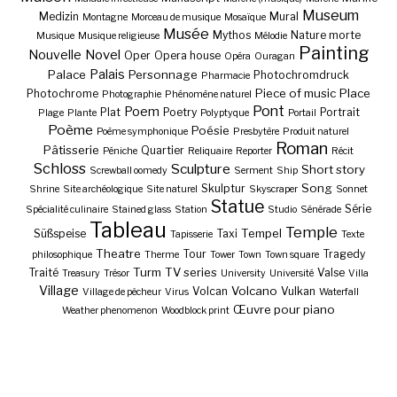
Museum
Medizin
Mural
Montagne
Morceau de musique
Mosaïque
Musée
Mythos
Nature morte
Musique
Musique religieuse
Mélodie
Painting
Nouvelle
Novel
Oper
Opera house
Opéra
Ouragan
Palais
Palace
Personnage
Photochromdruck
Pharmacie
Piece of music
Place
Photochrome
Photographie
Phénomène naturel
Pont
Poem
Plat
Poetry
Portrait
Plage
Plante
Polyptyque
Portail
Poème
Poésie
Poème symphonique
Presbytère
Produit naturel
Roman
Pâtisserie
Quartier
Péniche
Reliquaire
Reporter
Récit
Schloss
Sculpture
Short story
Screwball oomedy
Serment
Ship
Song
Skulptur
Shrine
Site archéologique
Site naturel
Skyscraper
Sonnet
Statue
Série
Spécialité culinaire
Stained glass
Station
Studio
Sénérade
Tableau
Temple
Tempel
Süßspeise
Taxi
Tapisserie
Texte
Theatre
Tour
Tragedy
philosophique
Therme
Tower
Town
Town square
Turm
TV series
Traité
Valse
Treasury
Trésor
University
Université
Villa
Village
Volcano
Volcan
Vulkan
Village de pêcheur
Virus
Waterfall
Œuvre pour piano
Weather phenomenon
Woodblock print