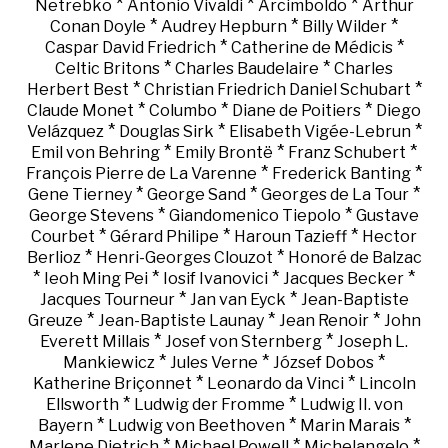
*
*
*
Netrebko
Antonio Vivaldi
Arcimboldo
Arthur
*
*
*
Conan Doyle
Audrey Hepburn
Billy Wilder
*
*
Caspar David Friedrich
Catherine de Médicis
*
*
Celtic Britons
Charles Baudelaire
Charles
*
*
Herbert Best
Christian Friedrich Daniel Schubart
*
*
*
Claude Monet
Columbo
Diane de Poitiers
Diego
*
*
*
Velázquez
Douglas Sirk
Elisabeth Vigée-Lebrun
*
*
*
Emil von Behring
Emily Brontë
Franz Schubert
*
*
François Pierre de La Varenne
Frederick Banting
*
*
*
Gene Tierney
George Sand
Georges de La Tour
*
*
George Stevens
Giandomenico Tiepolo
Gustave
*
*
*
Courbet
Gérard Philipe
Haroun Tazieff
Hector
*
*
Berlioz
Henri-Georges Clouzot
Honoré de Balzac
*
*
*
*
Ieoh Ming Pei
Iosif Ivanovici
Jacques Becker
*
*
Jacques Tourneur
Jan van Eyck
Jean-Baptiste
*
*
*
Greuze
Jean-Baptiste Launay
Jean Renoir
John
*
*
Everett Millais
Josef von Sternberg
Joseph L.
*
*
*
Mankiewicz
Jules Verne
József Dobos
*
*
Katherine Briçonnet
Leonardo da Vinci
Lincoln
*
*
Ellsworth
Ludwig der Fromme
Ludwig II. von
*
*
*
Bayern
Ludwig von Beethoven
Marin Marais
*
*
*
Marlene Dietrich
Michael Powell
Michelangelo