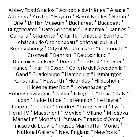
*
*
*
Abbey Road Studios
Acropole d'Athènes
Alsace
*
*
*
*
*
Athènes
Austria
Bayern
Bay of Naples
Berlin
*
*
*
*
Brie
British Museum
Bucharest
Budapest
*
*
*
*
Burgtheater
Café Gerbeaud
California
Cannes
*
*
*
*
Carrara
Charente
Charité
chiesa di San Polo
*
château de Chenonceau
château du Haut-
*
*
*
Koenigsbourg
City of Westminster
Colonnata
*
*
*
Cronwall
Denham
Deutschland
*
*
*
*
Dominicanenkerk
Dorset
England
España
*
*
*
*
France
Frari
Füssen
Gallerie dell'Accademia
*
*
*
Gand
Guadeloupe
Hambourg
Hamburger
*
*
*
*
Kunsthalle
Haworth
Hebrides
Hildesheim
*
*
Hildesheimer Dom
Hohenasperg
*
*
*
*
*
Hohenschwangau
Ischia
Islington
Italia
Italy
*
*
*
*
Japan
Lake Tahoe
La Réunion
Le Havre
*
*
*
*
Leipzig
London
Londres
Long Island
Lycée
*
*
*
*
Henri-IV
Maastricht
Mexico
Milano
Mileševa
*
*
*
Manastir
Montfort-l'Amaury
musée d'Orsay
*
*
musée du Louvre
musée Marmottan Monet
*
*
*
National Gallery
New England
New York