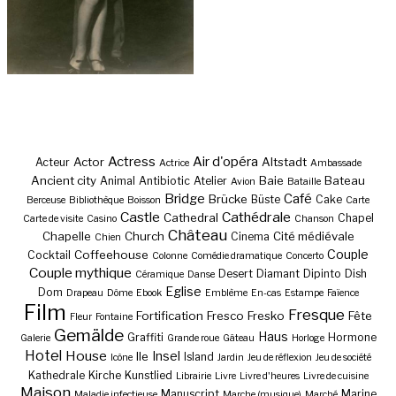
Actress
Air d'opéra
Actor
Altstadt
Acteur
Actrice
Ambassade
Ancient city
Baie
Bateau
Animal
Antibiotic
Atelier
Avion
Bataille
Bridge
Café
Brücke
Büste
Cake
Berceuse
Bibliothèque
Boisson
Carte
Castle
Cathédrale
Cathedral
Chapel
Carte de visite
Casino
Chanson
Château
Chapelle
Church
Cité médiévale
Cinema
Chien
Couple
Coffeehouse
Cocktail
Colonne
Comédie dramatique
Concerto
Couple mythique
Desert
Diamant
Dipinto
Dish
Céramique
Danse
Eglise
Dom
Drapeau
Dôme
Ebook
Emblème
En-cas
Estampe
Faïence
Film
Fresque
Fortification
Fresco
Fresko
Fête
Fleur
Fontaine
Gemälde
Haus
Graffiti
Hormone
Galerie
Grande roue
Gâteau
Horloge
Hotel
House
Insel
Ile
Island
Icône
Jardin
Jeu de réflexion
Jeu de société
Kathedrale
Kirche
Kunstlied
Librairie
Livre
Livre d'heures
Livre de cuisine
Maison
Manuscript
Marine
Maladie infectieuse
Marche (musique)
Marché