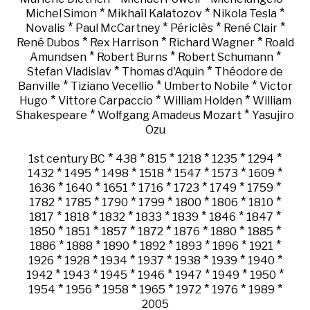
*
*
*
Michel Simon
Mikhaïl Kalatozov
Nikola Tesla
*
*
*
*
Novalis
Paul McCartney
Périclès
René Clair
*
*
*
René Dubos
Rex Harrison
Richard Wagner
Roald
*
*
*
Amundsen
Robert Burns
Robert Schumann
*
*
Stefan Vladislav
Thomas d'Aquin
Théodore de
*
*
*
Banville
Tiziano Vecellio
Umberto Nobile
Victor
*
*
*
Hugo
Vittore Carpaccio
William Holden
William
*
*
Shakespeare
Wolfgang Amadeus Mozart
Yasujiro
Ozu
*
*
*
*
*
*
1st century BC
438
815
1218
1235
1294
*
*
*
*
*
*
*
1432
1495
1498
1518
1547
1573
1609
*
*
*
*
*
*
*
1636
1640
1651
1716
1723
1749
1759
*
*
*
*
*
*
*
1782
1785
1790
1799
1800
1806
1810
*
*
*
*
*
*
*
1817
1818
1832
1833
1839
1846
1847
*
*
*
*
*
*
*
1850
1851
1857
1872
1876
1880
1885
*
*
*
*
*
*
*
1886
1888
1890
1892
1893
1896
1921
*
*
*
*
*
*
*
1926
1928
1934
1937
1938
1939
1940
*
*
*
*
*
*
*
1942
1943
1945
1946
1947
1949
1950
*
*
*
*
*
*
*
1954
1956
1958
1965
1972
1976
1989
2005