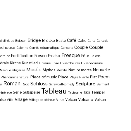
Bridge
Café
Brücke
Büste
Cake
bliothèque
Boisson
Carte
Carte de
Couple
Couple
eehouse
Colonne
Comédie dramatique
Concerto
Fresque
Fortification
Fresco
Fresko
Fête
ontaine
Galerie
drale
Kirche
Kunstlied
Librairie
Livre
Livre d'heures
Livre de cuisine
Musée
Nouvelle
Mythos
Nature morte
usique religieuse
Mélodie
Poem
Piece of music
Place
Plat
Phénomène naturel
Plage
Plante
Roman
Schloss
Sculpture
er
Récit
Screwball oomedy
Serment
Tableau
Tempel
Série
Süßspeise
Taxi
énérade
Tapisserie
Village
Volcano
lse
Volcan
Vulkan
Villa
Village de pêcheur
Virus