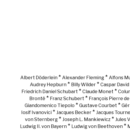
*
*
Albert Döderlein
Alexander Fleming
Alfons M
*
*
Audrey Hepburn
Billy Wilder
Caspar David 
*
*
Friedrich Daniel Schubart
Claude Monet
Colu
*
*
Brontë
Franz Schubert
François Pierre d
*
*
Giandomenico Tiepolo
Gustave Courbet
Gér
*
*
Iosif Ivanovici
Jacques Becker
Jacques Tourn
*
*
von Sternberg
Joseph L. Mankiewicz
Jules 
*
*
Ludwig II. von Bayern
Ludwig von Beethoven
M