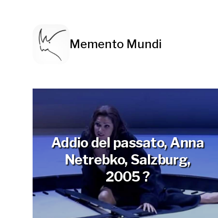
Memento Mundi
Addio del passato, Anna
Netrebko, Salzburg,
2005 ?