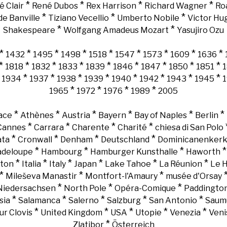
*
*
*
*
é Clair
René Dubos
Rex Harrison
Richard Wagner
Ro
*
*
*
e Banville
Tiziano Vecellio
Umberto Nobile
Victor Hu
*
*
Shakespeare
Wolfgang Amadeus Mozart
Yasujiro Ozu
*
*
*
*
*
*
*
*
*
1432
1495
1498
1518
1547
1573
1609
1636
*
*
*
*
*
*
*
*
*
1818
1832
1833
1839
1846
1847
1850
1851
*
*
*
*
*
*
*
*
*
1934
1937
1938
1939
1940
1942
1943
1945
*
*
*
*
1965
1972
1976
1989
2005
*
*
*
*
*
*
ace
Athènes
Austria
Bayern
Bay of Naples
Berlin
*
*
*
*
Cannes
Carrara
Charente
Charité
chiesa di San Polo
*
*
*
*
ata
Cronwall
Denham
Deutschland
Dominicanenker
*
*
*
adeloupe
Hambourg
Hamburger Kunsthalle
Haworth
*
*
*
*
*
*
gton
Italia
Italy
Japan
Lake Tahoe
La Réunion
Le 
*
*
*
Mileševa Manastir
Montfort-l'Amaury
musée d'Orsay
*
*
*
Niedersachsen
North Pole
Opéra-Comique
Paddingto
*
*
*
*
*
sia
Salamanca
Salerno
Salzburg
San Antonio
Saum
*
*
*
*
*
ur Clovis
United Kingdom
USA
Utopie
Venezia
Veni
*
Zlatibor
Österreich