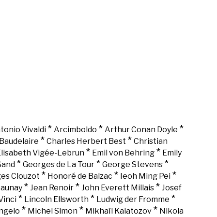
*
*
*
tonio Vivaldi
Arcimboldo
Arthur Conan Doyle
*
*
Baudelaire
Charles Herbert Best
Christian
*
*
lisabeth Vigée-Lebrun
Emil von Behring
Emily
*
*
*
Sand
Georges de La Tour
George Stevens
*
*
*
es Clouzot
Honoré de Balzac
Ieoh Ming Pei
*
*
*
Launay
Jean Renoir
John Everett Millais
Josef
*
*
*
Vinci
Lincoln Ellsworth
Ludwig der Fromme
*
*
*
ngelo
Michel Simon
Mikhaïl Kalatozov
Nikola