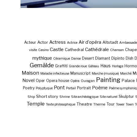
Actress
Air d'opéra
Actor
Altstadt
Acteur
Actrice
Ambassade
Castle
Cathédrale
Cathedral
Chape
visite
Casino
Chanson
mythique
Desert
Diamant
Dipinto
Dish
Céramique
Danse
Gemälde
Haus
Graffiti
Hormo
Grande roue
Gâteau
Horloge
Maison
Manuscript
Ma
Maladie infectieuse
Marche (musique)
Marché
Painting
Novel
Palace
Oper
Opera house
Opéra
Ouragan
Pont
Poème
Poetry
Portrait
Polyptyque
Portail
Poème symphoniq
Short story
Skulptur
Ship
Shrine
Site archéologique
Site naturel
S
Temple
Theatre
Tour
Texte philosophique
Therme
Tower
Town
T