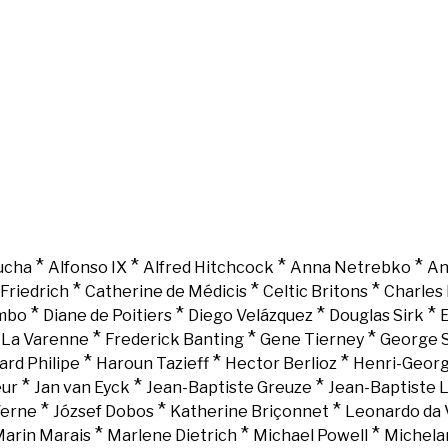
*
*
*
*
ucha
Alfonso IX
Alfred Hitchcock
Anna Netrebko
An
*
*
*
Friedrich
Catherine de Médicis
Celtic Britons
Charles 
*
*
*
*
mbo
Diane de Poitiers
Diego Velázquez
Douglas Sirk
E
*
*
*
e La Varenne
Frederick Banting
Gene Tierney
George 
*
*
*
ard Philipe
Haroun Tazieff
Hector Berlioz
Henri-Georg
*
*
*
eur
Jan van Eyck
Jean-Baptiste Greuze
Jean-Baptiste 
*
*
*
Verne
József Dobos
Katherine Briçonnet
Leonardo da 
*
*
*
arin Marais
Marlene Dietrich
Michael Powell
Michela