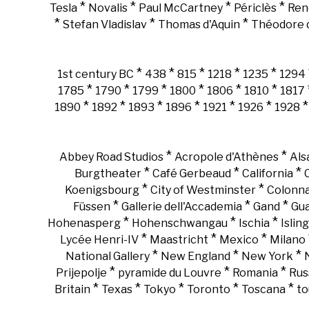
*
*
*
*
Tesla
Novalis
Paul McCartney
Périclès
Ren
*
*
*
Stefan Vladislav
Thomas d'Aquin
Théodore d
*
*
*
*
*
1st century BC
438
815
1218
1235
1294
*
*
*
*
*
*
1785
1790
1799
1800
1806
1810
1817
*
*
*
*
*
*
1890
1892
1893
1896
1921
1926
1928
*
*
Abbey Road Studios
Acropole d'Athènes
Als
*
*
*
Burgtheater
Café Gerbeaud
California
*
*
Koenigsbourg
City of Westminster
Colonn
*
*
*
Füssen
Gallerie dell'Accademia
Gand
Gu
*
*
*
Hohenasperg
Hohenschwangau
Ischia
Islin
*
*
*
Lycée Henri-IV
Maastricht
Mexico
Milano
*
*
*
National Gallery
New England
New York
*
*
*
Prijepolje
pyramide du Louvre
Romania
Rus
*
*
*
*
*
Britain
Texas
Tokyo
Toronto
Toscana
to