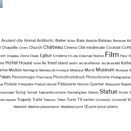
Ancient city
Baie
Bateau
Animal
Antibiotic
Atelier
Avion
Bataille
Berceuse
Bi
Château
Chapelle
Church
Cité médiévale
Coff
l
Cinema
Cocktail
Chien
Film
Eglise
Dom
Drapeau
Dôme
Ebook
Emblème
En-cas
Estampe
Faïence
Fleur
F
Hotel
House
Insel
Ile
ne
Island
Kathe
Icône
Jardin
Jeu de réflexion
Jeu de société
Museum
rine
Medizin
Mural
Montagne
Morceau de musique
Mosaïque
Musique
M
Palais
Personnage
Photochromdruck
Photochrome
Pharmacie
Photographie
Poésie
Pâtisserie
Quartier
ue
Presbytère
Produit naturel
Péniche
Reliquaire
Report
Statue
Song
kyscraper
Sonnet
Spécialité culinaire
Stained glass
Station
Studio
S
Turm
TV series
Tragedy
Traité
Va
own square
Treasury
Trésor
University
Université
Œuvre pour piano
Waterfall
Weather phenomenon
Woodblock print