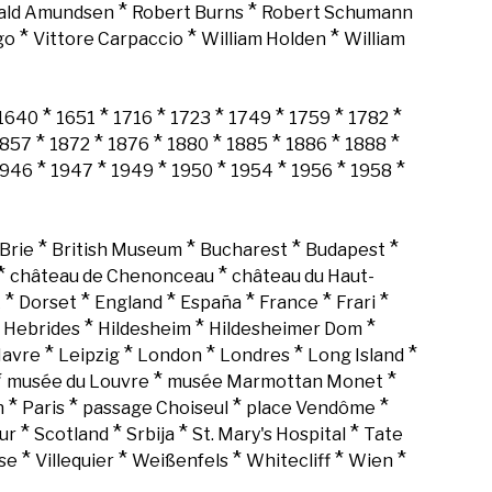
*
*
ald Amundsen
Robert Burns
Robert Schumann
*
*
*
go
Vittore Carpaccio
William Holden
William
*
*
*
*
*
*
*
1640
1651
1716
1723
1749
1759
1782
*
*
*
*
*
*
*
1857
1872
1876
1880
1885
1886
1888
*
*
*
*
*
*
*
1946
1947
1949
1950
1954
1956
1958
*
*
*
*
Brie
British Museum
Bucharest
Budapest
*
*
château de Chenonceau
château du Haut-
*
*
*
*
*
*
k
Dorset
England
España
France
Frari
*
*
*
*
Hebrides
Hildesheim
Hildesheimer Dom
*
*
*
*
*
Havre
Leipzig
London
Londres
Long Island
*
*
*
musée du Louvre
musée Marmottan Monet
*
*
*
*
n
Paris
passage Choiseul
place Vendôme
*
*
*
*
ur
Scotland
Srbija
St. Mary's Hospital
Tate
*
*
*
*
*
se
Villequier
Weißenfels
Whitecliff
Wien