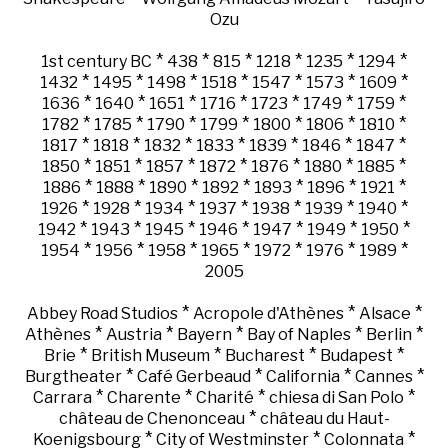
Ozu
*
*
*
*
*
*
1st century BC
438
815
1218
1235
1294
*
*
*
*
*
*
*
1432
1495
1498
1518
1547
1573
1609
*
*
*
*
*
*
*
1636
1640
1651
1716
1723
1749
1759
*
*
*
*
*
*
*
1782
1785
1790
1799
1800
1806
1810
*
*
*
*
*
*
*
1817
1818
1832
1833
1839
1846
1847
*
*
*
*
*
*
*
1850
1851
1857
1872
1876
1880
1885
*
*
*
*
*
*
*
1886
1888
1890
1892
1893
1896
1921
*
*
*
*
*
*
*
1926
1928
1934
1937
1938
1939
1940
*
*
*
*
*
*
*
1942
1943
1945
1946
1947
1949
1950
*
*
*
*
*
*
*
1954
1956
1958
1965
1972
1976
1989
2005
*
*
*
Abbey Road Studios
Acropole d'Athènes
Alsace
*
*
*
*
*
Athènes
Austria
Bayern
Bay of Naples
Berlin
*
*
*
*
Brie
British Museum
Bucharest
Budapest
*
*
*
*
Burgtheater
Café Gerbeaud
California
Cannes
*
*
*
*
Carrara
Charente
Charité
chiesa di San Polo
*
château de Chenonceau
château du Haut-
*
*
*
Koenigsbourg
City of Westminster
Colonnata