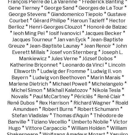
*
*
François Pierre de La Varenne
Frederick Banting
*
*
*
Gene Tierney
George Sand
Georges de La Tour
*
*
George Stevens
Giandomenico Tiepolo
Gustave
*
*
*
Courbet
Gérard Philipe
Haroun Tazieff
Hector
*
*
Berlioz
Henri-Georges Clouzot
Honoré de Balzac
*
*
*
*
Ieoh Ming Pei
Iosif Ivanovici
Jacques Becker
*
*
Jacques Tourneur
Jan van Eyck
Jean-Baptiste
*
*
*
Greuze
Jean-Baptiste Launay
Jean Renoir
John
*
*
Everett Millais
Josef von Sternberg
Joseph L.
*
*
*
Mankiewicz
Jules Verne
József Dobos
*
*
Katherine Briçonnet
Leonardo da Vinci
Lincoln
*
*
Ellsworth
Ludwig der Fromme
Ludwig II. von
*
*
*
Bayern
Ludwig von Beethoven
Marin Marais
*
*
*
Marlene Dietrich
Michael Powell
Michelangelo
*
*
*
Michel Simon
Mikhaïl Kalatozov
Nikola Tesla
*
*
*
*
Novalis
Paul McCartney
Périclès
René Clair
*
*
*
René Dubos
Rex Harrison
Richard Wagner
Roald
*
*
*
Amundsen
Robert Burns
Robert Schumann
*
*
Stefan Vladislav
Thomas d'Aquin
Théodore de
*
*
*
Banville
Tiziano Vecellio
Umberto Nobile
Victor
*
*
*
Hugo
Vittore Carpaccio
William Holden
William
*
*
Shakespeare
Wolfgang Amadeus Mozart
Yasujiro