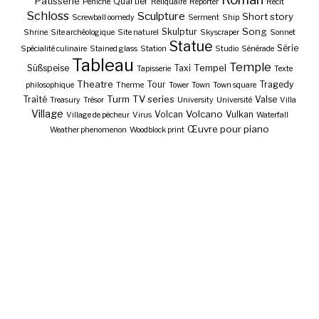
Pâtisserie
Quartier
Péniche
Reliquaire
Reporter
Récit
Schloss
Sculpture
Short story
Screwball oomedy
Serment
Ship
Song
Skulptur
Shrine
Site archéologique
Site naturel
Skyscraper
Sonnet
Statue
Série
Spécialité culinaire
Stained glass
Station
Studio
Sénérade
Tableau
Temple
Tempel
Süßspeise
Taxi
Tapisserie
Texte
Theatre
Tour
Tragedy
philosophique
Therme
Tower
Town
Town square
Turm
TV series
Traité
Valse
Treasury
Trésor
University
Université
Villa
Village
Volcano
Volcan
Vulkan
Village de pêcheur
Virus
Waterfall
Œuvre pour piano
Weather phenomenon
Woodblock print