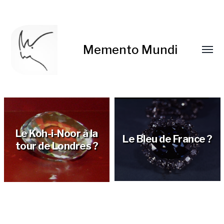
Memento Mundi
Le Koh-i-Noor à la
Le Bleu de France ?
tour de Londres ?