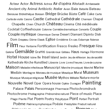
Actress
Air d'opéra
Actor
Altstadt
Acteur
Actrice
Ambassade
Ancient city
Baie
Bateau
Animal
Antibiotic
Atelier
Avion
Bataille
Bridge
Café
Brücke
Büste
Cake
Berceuse
Bibliothèque
Boisson
Carte
Castle
Cathédrale
Cathedral
Chapel
Carte de visite
Casino
Chanson
Château
Chapelle
Church
Cité médiévale
Cinema
Chien
Couple
Coffeehouse
Cocktail
Colonne
Comédie dramatique
Concerto
Couple mythique
Desert
Diamant
Dipinto
Dish
Céramique
Danse
Eglise
Dom
Drapeau
Dôme
Ebook
Emblème
En-cas
Estampe
Faïence
Film
Fresque
Fortification
Fresco
Fresko
Fête
Fleur
Fontaine
Gemälde
Haus
Graffiti
Hormone
Galerie
Grande roue
Gâteau
Horloge
Hotel
House
Insel
Ile
Island
Icône
Jardin
Jeu de réflexion
Jeu de société
Kathedrale
Kirche
Kunstlied
Librairie
Livre
Livre d'heures
Livre de cuisine
Maison
Manuscript
Marine
Maladie infectieuse
Marche (musique)
Marché
Museum
Medizin
Mural
Montagne
Morceau de musique
Mosaïque
Musée
Mythos
Nature morte
Musique
Musique religieuse
Mélodie
Painting
Nouvelle
Novel
Oper
Opera house
Opéra
Ouragan
Palais
Palace
Personnage
Photochromdruck
Pharmacie
Piece of music
Place
Photochrome
Photographie
Phénomène naturel
Pont
Poem
Plat
Poetry
Portrait
Plage
Plante
Polyptyque
Portail
Poème
Poésie
Poème symphonique
Presbytère
Produit naturel
Roman