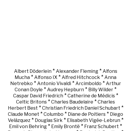
*
*
Albert Döderlein
Alexander Fleming
Alfons
*
*
*
Mucha
Alfonso IX
Alfred Hitchcock
Anna
*
*
*
Netrebko
Antonio Vivaldi
Arcimboldo
Arthur
*
*
*
Conan Doyle
Audrey Hepburn
Billy Wilder
*
*
Caspar David Friedrich
Catherine de Médicis
*
*
Celtic Britons
Charles Baudelaire
Charles
*
*
Herbert Best
Christian Friedrich Daniel Schubart
*
*
*
Claude Monet
Columbo
Diane de Poitiers
Diego
*
*
*
Velázquez
Douglas Sirk
Elisabeth Vigée-Lebrun
*
*
*
Emil von Behring
Emily Brontë
Franz Schubert