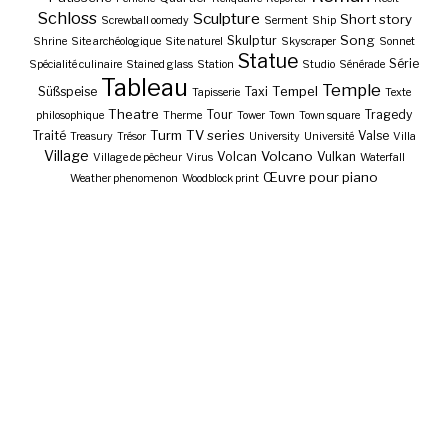
Schloss
Sculpture
Short story
Screwball oomedy
Serment
Ship
Song
Skulptur
Shrine
Site archéologique
Site naturel
Skyscraper
Sonnet
Statue
Série
Spécialité culinaire
Stained glass
Station
Studio
Sénérade
Tableau
Temple
Tempel
Süßspeise
Taxi
Tapisserie
Texte
Theatre
Tour
Tragedy
philosophique
Therme
Tower
Town
Town square
Turm
TV series
Traité
Valse
Treasury
Trésor
University
Université
Villa
Village
Volcano
Volcan
Vulkan
Village de pêcheur
Virus
Waterfall
Œuvre pour piano
Weather phenomenon
Woodblock print