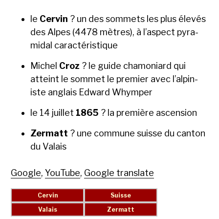
le
Cervin
? un des som­mets les plus élevés
des Alpes (4478 mètres), à l’aspect pyra­
mi­dal car­ac­téris­tique
Michel
Croz
? le guide cha­mo­ni­ard qui
atteint le som­met le pre­mier avec l’alpin­
iste anglais Edward Whym­per
le 14 juil­let
1865
? la pre­mière ascen­sion
Zer­matt
? une com­mune suisse du can­ton
du Valais
Google
,
YouTube
,
Google translate