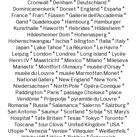
*
*
*
Cronwall
Denham
Deutschland
*
*
*
*
Dominicanenkerk
Dorset
England
España
*
*
*
*
France
Frari
Füssen
Gallerie dell'Accademia
*
*
*
Gand
Guadeloupe
Hambourg
Hamburger
*
*
*
*
Kunsthalle
Haworth
Hebrides
Hildesheim
*
*
Hildesheimer Dom
Hohenasperg
*
*
*
*
*
Hohenschwangau
Ischia
Islington
Italia
Italy
*
*
*
*
Japan
Lake Tahoe
La Réunion
Le Havre
*
*
*
*
Leipzig
London
Londres
Long Island
Lycée
*
*
*
*
Henri-IV
Maastricht
Mexico
Milano
Mileševa
*
*
*
Manastir
Montfort-l'Amaury
musée d'Orsay
*
*
musée du Louvre
musée Marmottan Monet
*
*
*
National Gallery
New England
New York
*
*
*
Niedersachsen
North Pole
Opéra-Comique
*
*
*
Paddington
Paris
passage Choiseul
place
*
*
*
Vendôme
Prijepolje
pyramide du Louvre
*
*
*
*
*
Romania
Russia
Salamanca
Salerno
Salzburg
*
*
*
*
San Antonio
Saumur
Scotland
Srbija
St. Mary's
*
*
*
*
*
Hospital
Tate Britain
Texas
Tokyo
Toronto
*
*
*
*
Toscana
tour Clovis
United Kingdom
USA
*
*
*
*
*
Utopie
Venezia
Venise
Villequier
Weißenfels