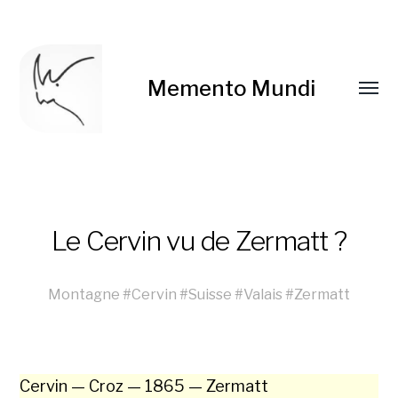
Memento Mundi
Le Cervin vu de Zermatt ?
Montagne
#
Cervin
#
Suisse
#
Valais
#
Zermatt
Cervin — Croz — 1865 — Zer­matt