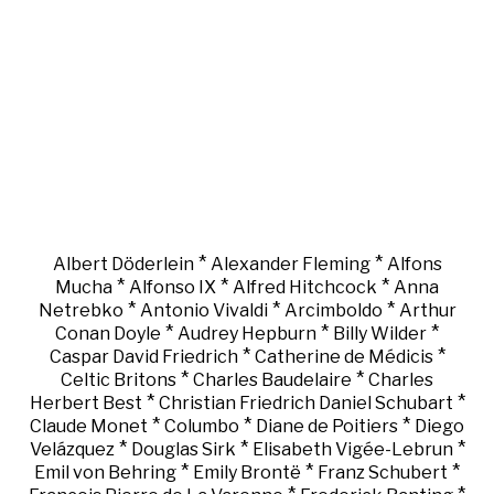
*
*
Albert Döderlein
Alexander Fleming
Alfons
*
*
*
Mucha
Alfonso IX
Alfred Hitchcock
Anna
*
*
*
Netrebko
Antonio Vivaldi
Arcimboldo
Arthur
*
*
*
Conan Doyle
Audrey Hepburn
Billy Wilder
*
*
Caspar David Friedrich
Catherine de Médicis
*
*
Celtic Britons
Charles Baudelaire
Charles
*
*
Herbert Best
Christian Friedrich Daniel Schubart
*
*
*
Claude Monet
Columbo
Diane de Poitiers
Diego
*
*
*
Velázquez
Douglas Sirk
Elisabeth Vigée-Lebrun
*
*
*
Emil von Behring
Emily Brontë
Franz Schubert