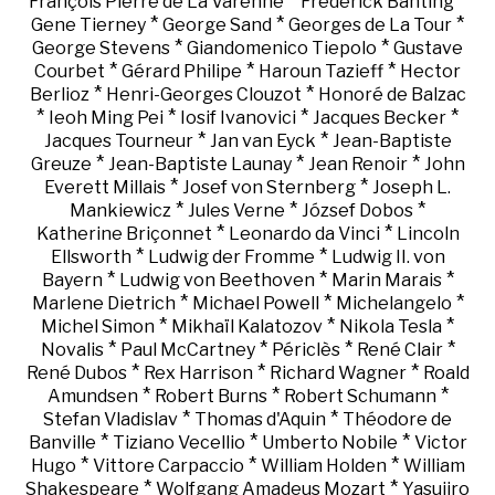
*
*
François Pierre de La Varenne
Frederick Banting
*
*
*
Gene Tierney
George Sand
Georges de La Tour
*
*
George Stevens
Giandomenico Tiepolo
Gustave
*
*
*
Courbet
Gérard Philipe
Haroun Tazieff
Hector
*
*
Berlioz
Henri-Georges Clouzot
Honoré de Balzac
*
*
*
*
Ieoh Ming Pei
Iosif Ivanovici
Jacques Becker
*
*
Jacques Tourneur
Jan van Eyck
Jean-Baptiste
*
*
*
Greuze
Jean-Baptiste Launay
Jean Renoir
John
*
*
Everett Millais
Josef von Sternberg
Joseph L.
*
*
*
Mankiewicz
Jules Verne
József Dobos
*
*
Katherine Briçonnet
Leonardo da Vinci
Lincoln
*
*
Ellsworth
Ludwig der Fromme
Ludwig II. von
*
*
*
Bayern
Ludwig von Beethoven
Marin Marais
*
*
*
Marlene Dietrich
Michael Powell
Michelangelo
*
*
*
Michel Simon
Mikhaïl Kalatozov
Nikola Tesla
*
*
*
*
Novalis
Paul McCartney
Périclès
René Clair
*
*
*
René Dubos
Rex Harrison
Richard Wagner
Roald
*
*
*
Amundsen
Robert Burns
Robert Schumann
*
*
Stefan Vladislav
Thomas d'Aquin
Théodore de
*
*
*
Banville
Tiziano Vecellio
Umberto Nobile
Victor
*
*
*
Hugo
Vittore Carpaccio
William Holden
William
*
*
Shakespeare
Wolfgang Amadeus Mozart
Yasujiro