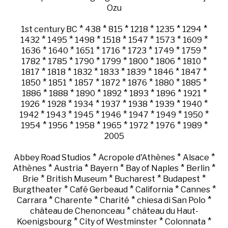
Ozu
*
*
*
*
*
*
1st century BC
438
815
1218
1235
1294
*
*
*
*
*
*
*
1432
1495
1498
1518
1547
1573
1609
*
*
*
*
*
*
*
1636
1640
1651
1716
1723
1749
1759
*
*
*
*
*
*
*
1782
1785
1790
1799
1800
1806
1810
*
*
*
*
*
*
*
1817
1818
1832
1833
1839
1846
1847
*
*
*
*
*
*
*
1850
1851
1857
1872
1876
1880
1885
*
*
*
*
*
*
*
1886
1888
1890
1892
1893
1896
1921
*
*
*
*
*
*
*
1926
1928
1934
1937
1938
1939
1940
*
*
*
*
*
*
*
1942
1943
1945
1946
1947
1949
1950
*
*
*
*
*
*
*
1954
1956
1958
1965
1972
1976
1989
2005
*
*
*
Abbey Road Studios
Acropole d'Athènes
Alsace
*
*
*
*
*
Athènes
Austria
Bayern
Bay of Naples
Berlin
*
*
*
*
Brie
British Museum
Bucharest
Budapest
*
*
*
*
Burgtheater
Café Gerbeaud
California
Cannes
*
*
*
*
Carrara
Charente
Charité
chiesa di San Polo
*
château de Chenonceau
château du Haut-
*
*
*
Koenigsbourg
City of Westminster
Colonnata