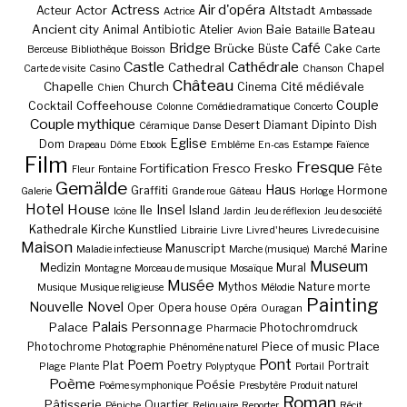
Actress
Air d'opéra
Actor
Altstadt
Acteur
Actrice
Ambassade
Ancient city
Baie
Bateau
Animal
Antibiotic
Atelier
Avion
Bataille
Bridge
Café
Brücke
Büste
Cake
Berceuse
Bibliothèque
Boisson
Carte
Castle
Cathédrale
Cathedral
Chapel
Carte de visite
Casino
Chanson
Château
Chapelle
Church
Cité médiévale
Cinema
Chien
Couple
Coffeehouse
Cocktail
Colonne
Comédie dramatique
Concerto
Couple mythique
Desert
Diamant
Dipinto
Dish
Céramique
Danse
Eglise
Dom
Drapeau
Dôme
Ebook
Emblème
En-cas
Estampe
Faïence
Film
Fresque
Fortification
Fresco
Fresko
Fête
Fleur
Fontaine
Gemälde
Haus
Graffiti
Hormone
Galerie
Grande roue
Gâteau
Horloge
Hotel
House
Insel
Ile
Island
Icône
Jardin
Jeu de réflexion
Jeu de société
Kathedrale
Kirche
Kunstlied
Librairie
Livre
Livre d'heures
Livre de cuisine
Maison
Manuscript
Marine
Maladie infectieuse
Marche (musique)
Marché
Museum
Medizin
Mural
Montagne
Morceau de musique
Mosaïque
Musée
Mythos
Nature morte
Musique
Musique religieuse
Mélodie
Painting
Nouvelle
Novel
Oper
Opera house
Opéra
Ouragan
Palais
Palace
Personnage
Photochromdruck
Pharmacie
Piece of music
Place
Photochrome
Photographie
Phénomène naturel
Pont
Poem
Plat
Poetry
Portrait
Plage
Plante
Polyptyque
Portail
Poème
Poésie
Poème symphonique
Presbytère
Produit naturel
Roman
Pâtisserie
Quartier
Péniche
Reliquaire
Reporter
Récit