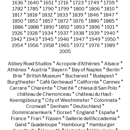
*
*
*
*
*
*
*
1636
1640
1651
1716
1723
1749
1759
*
*
*
*
*
*
*
1782
1785
1790
1799
1800
1806
1810
*
*
*
*
*
*
*
1817
1818
1832
1833
1839
1846
1847
*
*
*
*
*
*
*
1850
1851
1857
1872
1876
1880
1885
*
*
*
*
*
*
*
1886
1888
1890
1892
1893
1896
1921
*
*
*
*
*
*
*
1926
1928
1934
1937
1938
1939
1940
*
*
*
*
*
*
*
1942
1943
1945
1946
1947
1949
1950
*
*
*
*
*
*
*
1954
1956
1958
1965
1972
1976
1989
2005
*
*
*
Abbey Road Studios
Acropole d'Athènes
Alsace
*
*
*
*
*
Athènes
Austria
Bayern
Bay of Naples
Berlin
*
*
*
*
Brie
British Museum
Bucharest
Budapest
*
*
*
*
Burgtheater
Café Gerbeaud
California
Cannes
*
*
*
*
Carrara
Charente
Charité
chiesa di San Polo
*
château de Chenonceau
château du Haut-
*
*
*
Koenigsbourg
City of Westminster
Colonnata
*
*
*
Cronwall
Denham
Deutschland
*
*
*
*
Dominicanenkerk
Dorset
England
España
*
*
*
*
France
Frari
Füssen
Gallerie dell'Accademia
*
*
*
Gand
Guadeloupe
Hambourg
Hamburger