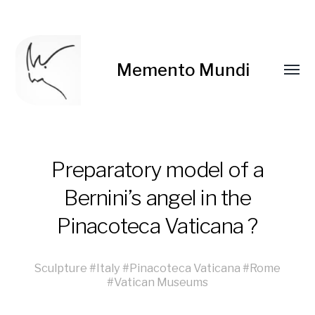
Memento Mundi
Preparatory model of a
Bernini’s angel in the
Pinacoteca Vaticana ?
Sculpture
#
Italy
#
Pinacoteca Vaticana
#
Rome
#
Vatican Museums