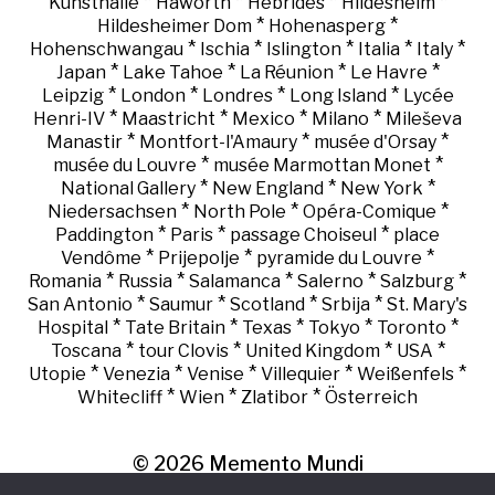
*
*
*
*
Kunsthalle
Haworth
Hebrides
Hildesheim
*
*
Hildesheimer Dom
Hohenasperg
*
*
*
*
*
Hohenschwangau
Ischia
Islington
Italia
Italy
*
*
*
*
Japan
Lake Tahoe
La Réunion
Le Havre
*
*
*
*
Leipzig
London
Londres
Long Island
Lycée
*
*
*
*
Henri-IV
Maastricht
Mexico
Milano
Mileševa
*
*
*
Manastir
Montfort-l'Amaury
musée d'Orsay
*
*
musée du Louvre
musée Marmottan Monet
*
*
*
National Gallery
New England
New York
*
*
*
Niedersachsen
North Pole
Opéra-Comique
*
*
*
Paddington
Paris
passage Choiseul
place
*
*
*
Vendôme
Prijepolje
pyramide du Louvre
*
*
*
*
*
Romania
Russia
Salamanca
Salerno
Salzburg
*
*
*
*
San Antonio
Saumur
Scotland
Srbija
St. Mary's
*
*
*
*
*
Hospital
Tate Britain
Texas
Tokyo
Toronto
*
*
*
*
Toscana
tour Clovis
United Kingdom
USA
*
*
*
*
*
Utopie
Venezia
Venise
Villequier
Weißenfels
*
*
*
Whitecliff
Wien
Zlatibor
Österreich
© 2026
Memento Mundi