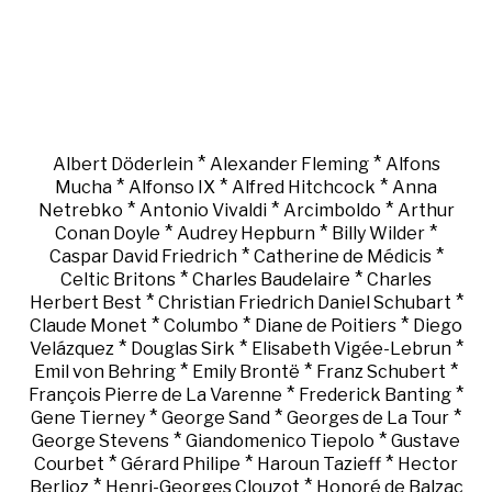
*
*
Albert Döderlein
Alexander Fleming
Alfons
*
*
*
Mucha
Alfonso IX
Alfred Hitchcock
Anna
*
*
*
Netrebko
Antonio Vivaldi
Arcimboldo
Arthur
*
*
*
Conan Doyle
Audrey Hepburn
Billy Wilder
*
*
Caspar David Friedrich
Catherine de Médicis
*
*
Celtic Britons
Charles Baudelaire
Charles
*
*
Herbert Best
Christian Friedrich Daniel Schubart
*
*
*
Claude Monet
Columbo
Diane de Poitiers
Diego
*
*
*
Velázquez
Douglas Sirk
Elisabeth Vigée-Lebrun
*
*
*
Emil von Behring
Emily Brontë
Franz Schubert
*
*
François Pierre de La Varenne
Frederick Banting
*
*
*
Gene Tierney
George Sand
Georges de La Tour
*
*
George Stevens
Giandomenico Tiepolo
Gustave
*
*
*
Courbet
Gérard Philipe
Haroun Tazieff
Hector
*
*
Berlioz
Henri-Georges Clouzot
Honoré de Balzac