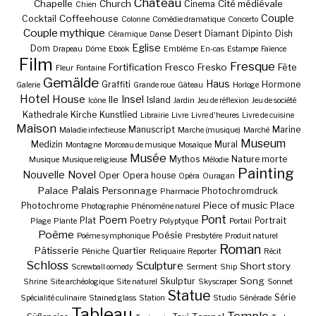
Château
Chapelle
Church
Cité médiévale
Cinema
Chien
Couple
Coffeehouse
Cocktail
Colonne
Comédie dramatique
Concerto
Couple mythique
Desert
Diamant
Dipinto
Dish
Céramique
Danse
Eglise
Dom
Drapeau
Dôme
Ebook
Emblème
En-cas
Estampe
Faïence
Film
Fresque
Fortification
Fresco
Fresko
Fête
Fleur
Fontaine
Gemälde
Haus
Graffiti
Hormone
Galerie
Grande roue
Gâteau
Horloge
Hotel
House
Insel
Ile
Island
Icône
Jardin
Jeu de réflexion
Jeu de société
Kathedrale
Kirche
Kunstlied
Librairie
Livre
Livre d'heures
Livre de cuisine
Maison
Manuscript
Marine
Maladie infectieuse
Marche (musique)
Marché
Museum
Medizin
Mural
Montagne
Morceau de musique
Mosaïque
Musée
Mythos
Nature morte
Musique
Musique religieuse
Mélodie
Painting
Nouvelle
Novel
Oper
Opera house
Opéra
Ouragan
Palais
Palace
Personnage
Photochromdruck
Pharmacie
Piece of music
Place
Photochrome
Photographie
Phénomène naturel
Pont
Poem
Plat
Poetry
Portrait
Plage
Plante
Polyptyque
Portail
Poème
Poésie
Poème symphonique
Presbytère
Produit naturel
Roman
Pâtisserie
Quartier
Péniche
Reliquaire
Reporter
Récit
Schloss
Sculpture
Short story
Screwball oomedy
Serment
Ship
Song
Skulptur
Shrine
Site archéologique
Site naturel
Skyscraper
Sonnet
Statue
Série
Spécialité culinaire
Stained glass
Station
Studio
Sénérade
Tableau