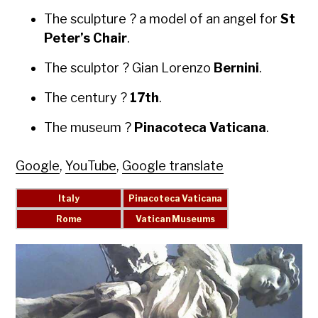
The sculp­ture ? a mod­el of an angel for
St
Peter’s Chair
.
The sculp­tor ? Gian Loren­zo
Berni­ni
.
The cen­tu­ry ?
17th
.
The muse­um ?
Pina­cote­ca Vat­i­cana
.
Google
,
YouTube
,
Google translate