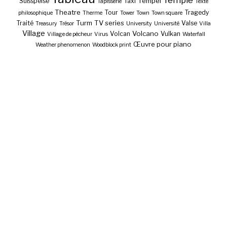
Temple
Tempel
Süßspeise
Taxi
Tapisserie
Texte
Theatre
Tour
Tragedy
philosophique
Therme
Tower
Town
Town square
Turm
TV series
Traité
Valse
Treasury
Trésor
University
Université
Villa
Village
Volcano
Volcan
Vulkan
Village de pêcheur
Virus
Waterfall
Œuvre pour piano
Weather phenomenon
Woodblock print