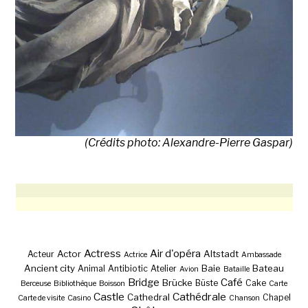
(Crédits photo: Alexandre-Pierre Gaspar)
Actress
Air d'opéra
Actor
Altstadt
Acteur
Actrice
Ambassade
Ancient city
Baie
Bateau
Animal
Antibiotic
Atelier
Avion
Bataille
Bridge
Café
Brücke
Büste
Cake
Berceuse
Bibliothèque
Boisson
Carte
Castle
Cathédrale
Cathedral
Chapel
Carte de visite
Casino
Chanson