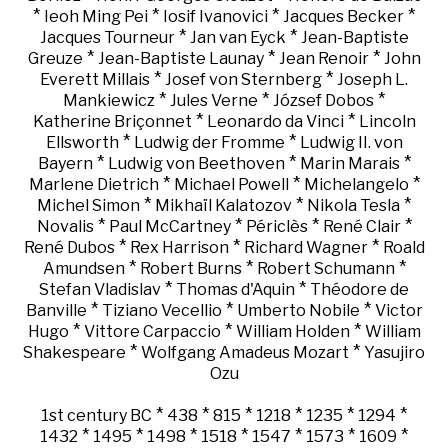
*
*
*
*
Ieoh Ming Pei
Iosif Ivanovici
Jacques Becker
*
*
Jacques Tourneur
Jan van Eyck
Jean-Baptiste
*
*
*
Greuze
Jean-Baptiste Launay
Jean Renoir
John
*
*
Everett Millais
Josef von Sternberg
Joseph L.
*
*
*
Mankiewicz
Jules Verne
József Dobos
*
*
Katherine Briçonnet
Leonardo da Vinci
Lincoln
*
*
Ellsworth
Ludwig der Fromme
Ludwig II. von
*
*
*
Bayern
Ludwig von Beethoven
Marin Marais
*
*
*
Marlene Dietrich
Michael Powell
Michelangelo
*
*
*
Michel Simon
Mikhaïl Kalatozov
Nikola Tesla
*
*
*
*
Novalis
Paul McCartney
Périclès
René Clair
*
*
*
René Dubos
Rex Harrison
Richard Wagner
Roald
*
*
*
Amundsen
Robert Burns
Robert Schumann
*
*
Stefan Vladislav
Thomas d'Aquin
Théodore de
*
*
*
Banville
Tiziano Vecellio
Umberto Nobile
Victor
*
*
*
Hugo
Vittore Carpaccio
William Holden
William
*
*
Shakespeare
Wolfgang Amadeus Mozart
Yasujiro
Ozu
*
*
*
*
*
*
1st century BC
438
815
1218
1235
1294
*
*
*
*
*
*
*
1432
1495
1498
1518
1547
1573
1609