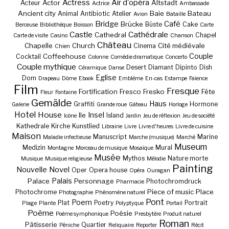
Actress
Air d'opéra
Actor
Altstadt
Acteur
Actrice
Ambassade
Ancient city
Baie
Bateau
Animal
Antibiotic
Atelier
Avion
Bataille
Bridge
Café
Brücke
Büste
Cake
Berceuse
Bibliothèque
Boisson
Carte
Castle
Cathédrale
Cathedral
Chapel
Carte de visite
Casino
Chanson
Château
Chapelle
Church
Cité médiévale
Cinema
Chien
Couple
Coffeehouse
Cocktail
Colonne
Comédie dramatique
Concerto
Couple mythique
Desert
Diamant
Dipinto
Dish
Céramique
Danse
Eglise
Dom
Drapeau
Dôme
Ebook
Emblème
En-cas
Estampe
Faïence
Film
Fresque
Fortification
Fresco
Fresko
Fête
Fleur
Fontaine
Gemälde
Haus
Graffiti
Hormone
Galerie
Grande roue
Gâteau
Horloge
Hotel
House
Insel
Ile
Island
Icône
Jardin
Jeu de réflexion
Jeu de société
Kathedrale
Kirche
Kunstlied
Librairie
Livre
Livre d'heures
Livre de cuisine
Maison
Manuscript
Marine
Maladie infectieuse
Marche (musique)
Marché
Museum
Medizin
Mural
Montagne
Morceau de musique
Mosaïque
Musée
Mythos
Nature morte
Musique
Musique religieuse
Mélodie
Painting
Nouvelle
Novel
Oper
Opera house
Opéra
Ouragan
Palais
Palace
Personnage
Photochromdruck
Pharmacie
Piece of music
Place
Photochrome
Photographie
Phénomène naturel
Pont
Poem
Plat
Poetry
Portrait
Plage
Plante
Polyptyque
Portail
Poème
Poésie
Poème symphonique
Presbytère
Produit naturel
Roman
Pâtisserie
Quartier
Péniche
Reliquaire
Reporter
Récit