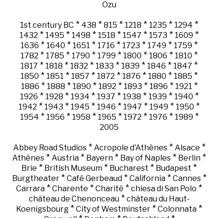
Ozu
*
*
*
*
*
*
1st century BC
438
815
1218
1235
1294
*
*
*
*
*
*
*
1432
1495
1498
1518
1547
1573
1609
*
*
*
*
*
*
*
1636
1640
1651
1716
1723
1749
1759
*
*
*
*
*
*
*
1782
1785
1790
1799
1800
1806
1810
*
*
*
*
*
*
*
1817
1818
1832
1833
1839
1846
1847
*
*
*
*
*
*
*
1850
1851
1857
1872
1876
1880
1885
*
*
*
*
*
*
*
1886
1888
1890
1892
1893
1896
1921
*
*
*
*
*
*
*
1926
1928
1934
1937
1938
1939
1940
*
*
*
*
*
*
*
1942
1943
1945
1946
1947
1949
1950
*
*
*
*
*
*
*
1954
1956
1958
1965
1972
1976
1989
2005
*
*
*
Abbey Road Studios
Acropole d'Athènes
Alsace
*
*
*
*
*
Athènes
Austria
Bayern
Bay of Naples
Berlin
*
*
*
*
Brie
British Museum
Bucharest
Budapest
*
*
*
*
Burgtheater
Café Gerbeaud
California
Cannes
*
*
*
*
Carrara
Charente
Charité
chiesa di San Polo
*
château de Chenonceau
château du Haut-
*
*
*
Koenigsbourg
City of Westminster
Colonnata