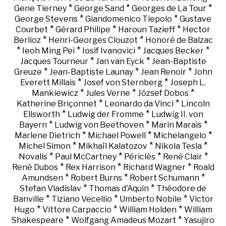
*
*
*
Gene Tierney
George Sand
Georges de La Tour
*
*
George Stevens
Giandomenico Tiepolo
Gustave
*
*
*
Courbet
Gérard Philipe
Haroun Tazieff
Hector
*
*
Berlioz
Henri-Georges Clouzot
Honoré de Balzac
*
*
*
*
Ieoh Ming Pei
Iosif Ivanovici
Jacques Becker
*
*
Jacques Tourneur
Jan van Eyck
Jean-Baptiste
*
*
*
Greuze
Jean-Baptiste Launay
Jean Renoir
John
*
*
Everett Millais
Josef von Sternberg
Joseph L.
*
*
*
Mankiewicz
Jules Verne
József Dobos
*
*
Katherine Briçonnet
Leonardo da Vinci
Lincoln
*
*
Ellsworth
Ludwig der Fromme
Ludwig II. von
*
*
*
Bayern
Ludwig von Beethoven
Marin Marais
*
*
*
Marlene Dietrich
Michael Powell
Michelangelo
*
*
*
Michel Simon
Mikhaïl Kalatozov
Nikola Tesla
*
*
*
*
Novalis
Paul McCartney
Périclès
René Clair
*
*
*
René Dubos
Rex Harrison
Richard Wagner
Roald
*
*
*
Amundsen
Robert Burns
Robert Schumann
*
*
Stefan Vladislav
Thomas d'Aquin
Théodore de
*
*
*
Banville
Tiziano Vecellio
Umberto Nobile
Victor
*
*
*
Hugo
Vittore Carpaccio
William Holden
William
*
*
Shakespeare
Wolfgang Amadeus Mozart
Yasujiro