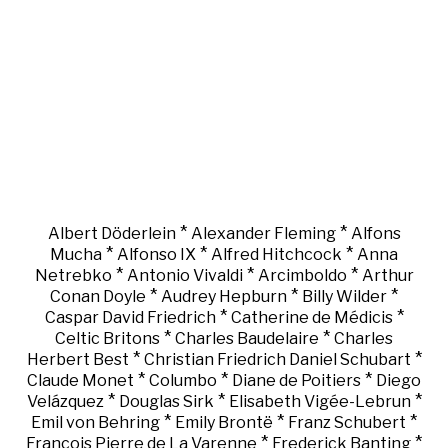
*
*
Albert Döderlein
Alexander Fleming
Alfons
*
*
*
Mucha
Alfonso IX
Alfred Hitchcock
Anna
*
*
*
Netrebko
Antonio Vivaldi
Arcimboldo
Arthur
*
*
*
Conan Doyle
Audrey Hepburn
Billy Wilder
*
*
Caspar David Friedrich
Catherine de Médicis
*
*
Celtic Britons
Charles Baudelaire
Charles
*
*
Herbert Best
Christian Friedrich Daniel Schubart
*
*
*
Claude Monet
Columbo
Diane de Poitiers
Diego
*
*
*
Velázquez
Douglas Sirk
Elisabeth Vigée-Lebrun
*
*
*
Emil von Behring
Emily Brontë
Franz Schubert
*
*
François Pierre de La Varenne
Frederick Banting