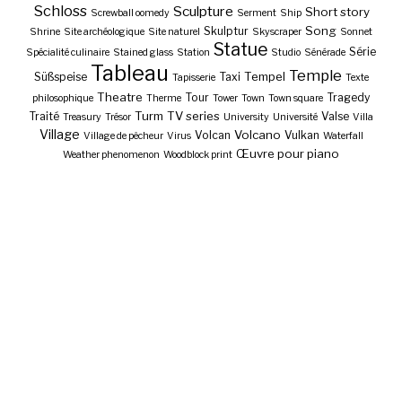
Schloss
Sculpture
Short story
Screwball oomedy
Serment
Ship
Song
Skulptur
Shrine
Site archéologique
Site naturel
Skyscraper
Sonnet
Statue
Série
Spécialité culinaire
Stained glass
Station
Studio
Sénérade
Tableau
Temple
Tempel
Süßspeise
Taxi
Tapisserie
Texte
Theatre
Tour
Tragedy
philosophique
Therme
Tower
Town
Town square
Turm
TV series
Traité
Valse
Treasury
Trésor
University
Université
Villa
Village
Volcano
Volcan
Vulkan
Village de pêcheur
Virus
Waterfall
Œuvre pour piano
Weather phenomenon
Woodblock print