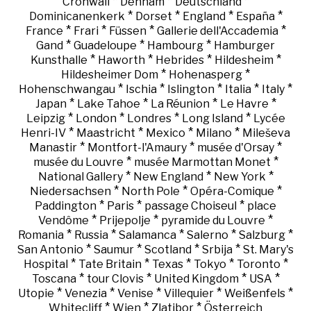
*
*
*
Cronwall
Denham
Deutschland
*
*
*
*
Dominicanenkerk
Dorset
England
España
*
*
*
*
France
Frari
Füssen
Gallerie dell'Accademia
*
*
*
Gand
Guadeloupe
Hambourg
Hamburger
*
*
*
*
Kunsthalle
Haworth
Hebrides
Hildesheim
*
*
Hildesheimer Dom
Hohenasperg
*
*
*
*
*
Hohenschwangau
Ischia
Islington
Italia
Italy
*
*
*
*
Japan
Lake Tahoe
La Réunion
Le Havre
*
*
*
*
Leipzig
London
Londres
Long Island
Lycée
*
*
*
*
Henri-IV
Maastricht
Mexico
Milano
Mileševa
*
*
*
Manastir
Montfort-l'Amaury
musée d'Orsay
*
*
musée du Louvre
musée Marmottan Monet
*
*
*
National Gallery
New England
New York
*
*
*
Niedersachsen
North Pole
Opéra-Comique
*
*
*
Paddington
Paris
passage Choiseul
place
*
*
*
Vendôme
Prijepolje
pyramide du Louvre
*
*
*
*
*
Romania
Russia
Salamanca
Salerno
Salzburg
*
*
*
*
San Antonio
Saumur
Scotland
Srbija
St. Mary's
*
*
*
*
*
Hospital
Tate Britain
Texas
Tokyo
Toronto
*
*
*
*
Toscana
tour Clovis
United Kingdom
USA
*
*
*
*
*
Utopie
Venezia
Venise
Villequier
Weißenfels
*
*
*
Whitecliff
Wien
Zlatibor
Österreich