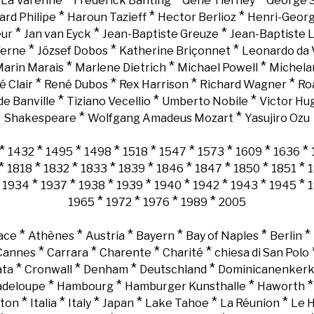
e La Varenne
Frederick Banting
Gene Tierney
George 
*
*
*
ard Philipe
Haroun Tazieff
Hector Berlioz
Henri-Georg
*
*
*
eur
Jan van Eyck
Jean-Baptiste Greuze
Jean-Baptiste 
*
*
*
Verne
József Dobos
Katherine Briçonnet
Leonardo da 
*
*
*
arin Marais
Marlene Dietrich
Michael Powell
Michela
*
*
*
*
é Clair
René Dubos
Rex Harrison
Richard Wagner
Ro
*
*
*
e Banville
Tiziano Vecellio
Umberto Nobile
Victor Hu
*
*
Shakespeare
Wolfgang Amadeus Mozart
Yasujiro Ozu
*
*
*
*
*
*
*
*
*
1432
1495
1498
1518
1547
1573
1609
1636
*
*
*
*
*
*
*
*
*
1818
1832
1833
1839
1846
1847
1850
1851
*
*
*
*
*
*
*
*
*
1934
1937
1938
1939
1940
1942
1943
1945
*
*
*
*
1965
1972
1976
1989
2005
*
*
*
*
*
*
ace
Athènes
Austria
Bayern
Bay of Naples
Berlin
*
*
*
*
Cannes
Carrara
Charente
Charité
chiesa di San Polo
*
*
*
*
ata
Cronwall
Denham
Deutschland
Dominicanenker
*
*
*
adeloupe
Hambourg
Hamburger Kunsthalle
Haworth
*
*
*
*
*
*
gton
Italia
Italy
Japan
Lake Tahoe
La Réunion
Le 