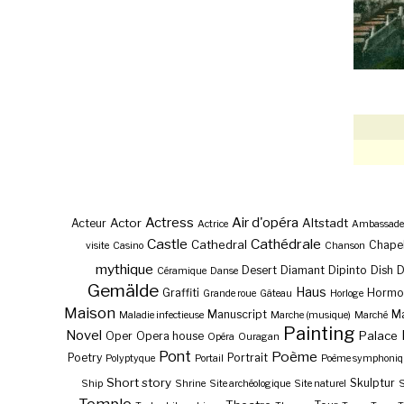
Actress
Air d'opéra
Actor
Altstadt
Acteur
Actrice
Ambassade
Castle
Cathédrale
Cathedral
Chape
visite
Casino
Chanson
mythique
Desert
Diamant
Dipinto
Dish
Céramique
Danse
Gemälde
Haus
Graffiti
Hormo
Grande roue
Gâteau
Horloge
Maison
Manuscript
Ma
Maladie infectieuse
Marche (musique)
Marché
Painting
Novel
Palace
Oper
Opera house
Opéra
Ouragan
Pont
Poème
Poetry
Portrait
Polyptyque
Portail
Poème symphoniq
Short story
Skulptur
Ship
Shrine
Site archéologique
Site naturel
S
Temple