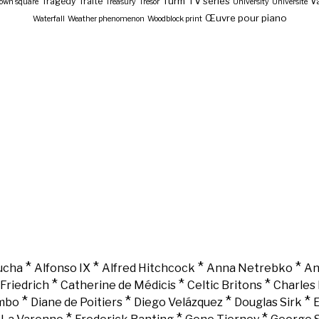
Turm
TV series
Tragedy
Traité
Va
own square
Treasury
Trésor
University
Université
Œuvre pour piano
Waterfall
Weather phenomenon
Woodblock print
*
*
*
*
ucha
Alfonso IX
Alfred Hitchcock
Anna Netrebko
An
*
*
*
Friedrich
Catherine de Médicis
Celtic Britons
Charles 
*
*
*
*
mbo
Diane de Poitiers
Diego Velázquez
Douglas Sirk
E
*
*
*