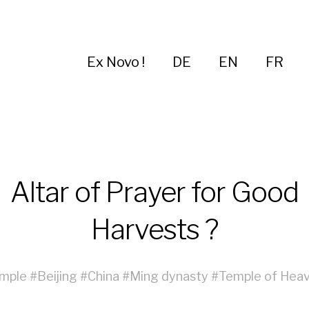
Ex Novo !
DE
EN
FR
Altar of Prayer for Good
Harvests ?
mple
#
Beijing
#
China
#
Ming dynasty
#
Temple of Hea