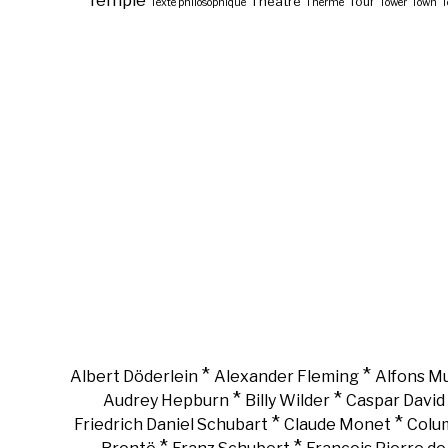
Theatre
Tour
Texte philosophique
Therme
Tower
Town
T
*
*
Albert Döderlein
Alexander Fleming
Alfons M
*
*
Audrey Hepburn
Billy Wilder
Caspar David 
*
*
Friedrich Daniel Schubart
Claude Monet
Colu
*
*