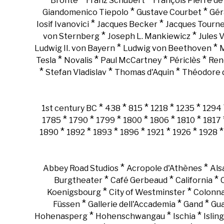
Brontë
Franz Schubert
François Pierre d
*
*
Giandomenico Tiepolo
Gustave Courbet
Gér
*
*
Iosif Ivanovici
Jacques Becker
Jacques Tourn
*
*
von Sternberg
Joseph L. Mankiewicz
Jules 
*
*
Ludwig II. von Bayern
Ludwig von Beethoven
M
*
*
*
*
Tesla
Novalis
Paul McCartney
Périclès
Ren
*
*
*
Stefan Vladislav
Thomas d'Aquin
Théodore d
*
*
*
*
*
1st century BC
438
815
1218
1235
1294
*
*
*
*
*
*
1785
1790
1799
1800
1806
1810
1817
*
*
*
*
*
*
1890
1892
1893
1896
1921
1926
1928
*
*
Abbey Road Studios
Acropole d'Athènes
Als
*
*
*
Burgtheater
Café Gerbeaud
California
*
*
Koenigsbourg
City of Westminster
Colonn
*
*
*
Füssen
Gallerie dell'Accademia
Gand
Gu
*
*
*
Hohenasperg
Hohenschwangau
Ischia
Islin