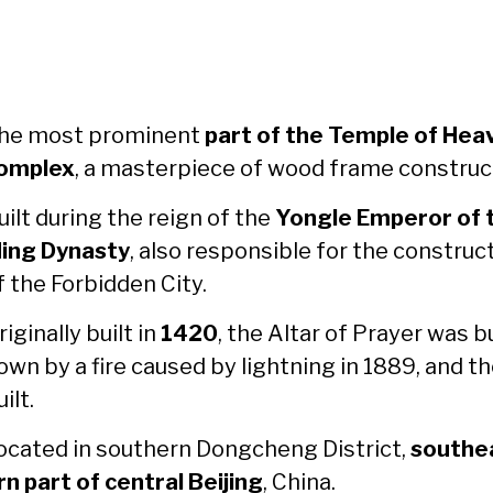
he most promi­nent
part of the Tem­ple of Heav
om­plex
, a mas­ter­piece of wood frame con­struc­
uilt dur­ing the reign of the
Yon­gle Emper­or of 
ing Dynasty
, also respon­si­ble for the con­struc­
f the For­bid­den City.
ig­i­nal­ly built in
1420
, the Altar of Prayer was 
own by a fire caused by light­ning in 1889, and th
ilt.
ocat­ed in south­ern Dongcheng Dis­trict,
south­e
rn part of cen­tral Bei­jing
, Chi­na.