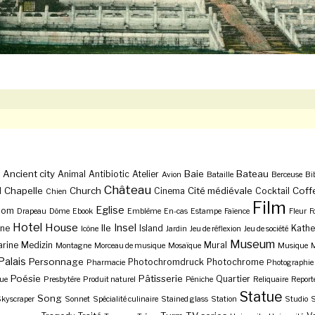
Ancient city
Baie
Bateau
Animal
Antibiotic
Atelier
Avion
Bataille
Berceuse
Bi
Château
Chapelle
Church
Cité médiévale
Coff
l
Cinema
Cocktail
Chien
Film
Eglise
Dom
Drapeau
Dôme
Ebook
Emblème
En-cas
Estampe
Faïence
Fleur
F
Hotel
House
Insel
Ile
ne
Island
Kathe
Icône
Jardin
Jeu de réflexion
Jeu de société
Museum
rine
Medizin
Mural
Montagne
Morceau de musique
Mosaïque
Musique
M
Palais
Personnage
Photochromdruck
Photochrome
Pharmacie
Photographie
Poésie
Pâtisserie
Quartier
ue
Presbytère
Produit naturel
Péniche
Reliquaire
Report
Statue
Song
kyscraper
Sonnet
Spécialité culinaire
Stained glass
Station
Studio
S