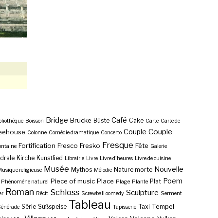
Bridge
Café
Brücke
Büste
Cake
bliothèque
Boisson
Carte
Carte de
Couple
Couple
eehouse
Colonne
Comédie dramatique
Concerto
Fresque
Fortification
Fresco
Fresko
Fête
ontaine
Galerie
drale
Kirche
Kunstlied
Librairie
Livre
Livre d'heures
Livre de cuisine
Musée
Nouvelle
Mythos
Nature morte
usique religieuse
Mélodie
Poem
Piece of music
Place
Plat
Phénomène naturel
Plage
Plante
Roman
Schloss
Sculpture
er
Récit
Screwball oomedy
Serment
Tableau
Tempel
Série
Süßspeise
Taxi
énérade
Tapisserie