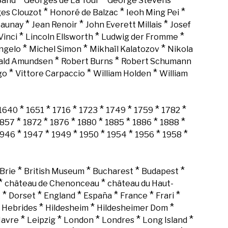
Sand
Georges de La Tour
George Stevens
*
*
*
es Clouzot
Honoré de Balzac
Ieoh Ming Pei
*
*
*
Launay
Jean Renoir
John Everett Millais
Josef
*
*
*
Vinci
Lincoln Ellsworth
Ludwig der Fromme
*
*
*
ngelo
Michel Simon
Mikhaïl Kalatozov
Nikola
*
*
ald Amundsen
Robert Burns
Robert Schumann
*
*
*
go
Vittore Carpaccio
William Holden
William
*
*
*
*
*
*
*
1640
1651
1716
1723
1749
1759
1782
*
*
*
*
*
*
*
1857
1872
1876
1880
1885
1886
1888
*
*
*
*
*
*
*
1946
1947
1949
1950
1954
1956
1958
*
*
*
*
Brie
British Museum
Bucharest
Budapest
*
*
château de Chenonceau
château du Haut-
*
*
*
*
*
*
k
Dorset
England
España
France
Frari
*
*
*
*
Hebrides
Hildesheim
Hildesheimer Dom
*
*
*
*
*
Havre
Leipzig
London
Londres
Long Island