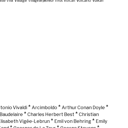
Village
Volcano
lse
Volcan
Vulkan
Villa
Village de pêcheur
Virus
*
*
*
tonio Vivaldi
Arcimboldo
Arthur Conan Doyle
*
*
Baudelaire
Charles Herbert Best
Christian
*
*
lisabeth Vigée-Lebrun
Emil von Behring
Emily
*
*
*