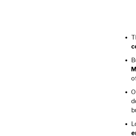
T
c
B
M
o
Or
d
bu
L
e