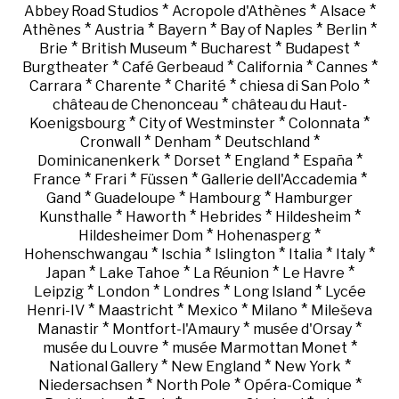
*
*
*
Abbey Road Studios
Acropole d'Athènes
Alsace
*
*
*
*
*
Athènes
Austria
Bayern
Bay of Naples
Berlin
*
*
*
*
Brie
British Museum
Bucharest
Budapest
*
*
*
*
Burgtheater
Café Gerbeaud
California
Cannes
*
*
*
*
Carrara
Charente
Charité
chiesa di San Polo
*
château de Chenonceau
château du Haut-
*
*
*
Koenigsbourg
City of Westminster
Colonnata
*
*
*
Cronwall
Denham
Deutschland
*
*
*
*
Dominicanenkerk
Dorset
England
España
*
*
*
*
France
Frari
Füssen
Gallerie dell'Accademia
*
*
*
Gand
Guadeloupe
Hambourg
Hamburger
*
*
*
*
Kunsthalle
Haworth
Hebrides
Hildesheim
*
*
Hildesheimer Dom
Hohenasperg
*
*
*
*
*
Hohenschwangau
Ischia
Islington
Italia
Italy
*
*
*
*
Japan
Lake Tahoe
La Réunion
Le Havre
*
*
*
*
Leipzig
London
Londres
Long Island
Lycée
*
*
*
*
Henri-IV
Maastricht
Mexico
Milano
Mileševa
*
*
*
Manastir
Montfort-l'Amaury
musée d'Orsay
*
*
musée du Louvre
musée Marmottan Monet
*
*
*
National Gallery
New England
New York
*
*
*
Niedersachsen
North Pole
Opéra-Comique