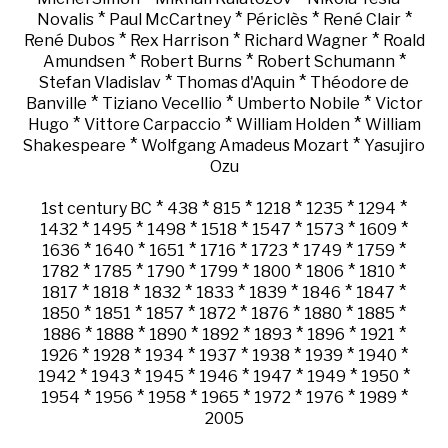
*
*
*
*
Novalis
Paul McCartney
Périclès
René Clair
*
*
*
René Dubos
Rex Harrison
Richard Wagner
Roald
*
*
*
Amundsen
Robert Burns
Robert Schumann
*
*
Stefan Vladislav
Thomas d'Aquin
Théodore de
*
*
*
Banville
Tiziano Vecellio
Umberto Nobile
Victor
*
*
*
Hugo
Vittore Carpaccio
William Holden
William
*
*
Shakespeare
Wolfgang Amadeus Mozart
Yasujiro
Ozu
*
*
*
*
*
*
1st century BC
438
815
1218
1235
1294
*
*
*
*
*
*
*
1432
1495
1498
1518
1547
1573
1609
*
*
*
*
*
*
*
1636
1640
1651
1716
1723
1749
1759
*
*
*
*
*
*
*
1782
1785
1790
1799
1800
1806
1810
*
*
*
*
*
*
*
1817
1818
1832
1833
1839
1846
1847
*
*
*
*
*
*
*
1850
1851
1857
1872
1876
1880
1885
*
*
*
*
*
*
*
1886
1888
1890
1892
1893
1896
1921
*
*
*
*
*
*
*
1926
1928
1934
1937
1938
1939
1940
*
*
*
*
*
*
*
1942
1943
1945
1946
1947
1949
1950
*
*
*
*
*
*
*
1954
1956
1958
1965
1972
1976
1989
2005