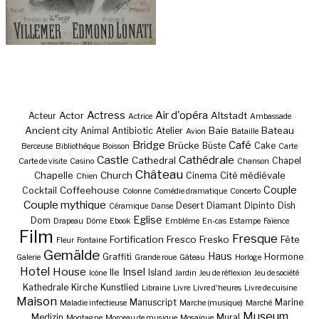
Actress
Air d'opéra
Actor
Altstadt
Acteur
Actrice
Ambassade
Ancient city
Baie
Bateau
Animal
Antibiotic
Atelier
Avion
Bataille
Bridge
Café
Brücke
Büste
Cake
Berceuse
Bibliothèque
Boisson
Carte
Castle
Cathédrale
Cathedral
Chapel
Carte de visite
Casino
Chanson
Château
Chapelle
Church
Cité médiévale
Cinema
Chien
Couple
Coffeehouse
Cocktail
Colonne
Comédie dramatique
Concerto
Couple mythique
Desert
Diamant
Dipinto
Dish
Céramique
Danse
Eglise
Dom
Drapeau
Dôme
Ebook
Emblème
En-cas
Estampe
Faïence
Film
Fresque
Fortification
Fresco
Fresko
Fête
Fleur
Fontaine
Gemälde
Haus
Graffiti
Hormone
Galerie
Grande roue
Gâteau
Horloge
Hotel
House
Insel
Ile
Island
Icône
Jardin
Jeu de réflexion
Jeu de société
Kathedrale
Kirche
Kunstlied
Librairie
Livre
Livre d'heures
Livre de cuisine
Maison
Manuscript
Marine
Maladie infectieuse
Marche (musique)
Marché
Museum
Medizin
Mural
Montagne
Morceau de musique
Mosaïque