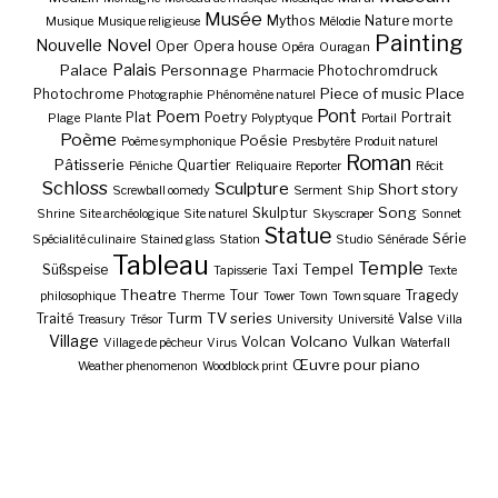
Musée
Mythos
Nature morte
Musique
Musique religieuse
Mélodie
Painting
Nouvelle
Novel
Oper
Opera house
Opéra
Ouragan
Palais
Palace
Personnage
Photochromdruck
Pharmacie
Piece of music
Place
Photochrome
Photographie
Phénomène naturel
Pont
Poem
Plat
Poetry
Portrait
Plage
Plante
Polyptyque
Portail
Poème
Poésie
Poème symphonique
Presbytère
Produit naturel
Roman
Pâtisserie
Quartier
Péniche
Reliquaire
Reporter
Récit
Schloss
Sculpture
Short story
Screwball oomedy
Serment
Ship
Song
Skulptur
Shrine
Site archéologique
Site naturel
Skyscraper
Sonnet
Statue
Série
Spécialité culinaire
Stained glass
Station
Studio
Sénérade
Tableau
Temple
Tempel
Süßspeise
Taxi
Tapisserie
Texte
Theatre
Tour
Tragedy
philosophique
Therme
Tower
Town
Town square
Turm
TV series
Traité
Valse
Treasury
Trésor
University
Université
Villa
Village
Volcano
Volcan
Vulkan
Village de pêcheur
Virus
Waterfall
Œuvre pour piano
Weather phenomenon
Woodblock print