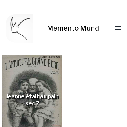
Memento Mundi
Jeanne était au pain
sec ?