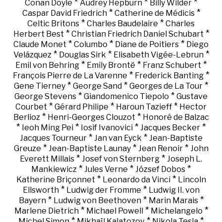
*
*
*
Conan Doyle
Audrey Hepburn
Billy Wilder
*
*
Caspar David Friedrich
Catherine de Médicis
*
*
Celtic Britons
Charles Baudelaire
Charles
*
*
Herbert Best
Christian Friedrich Daniel Schubart
*
*
*
Claude Monet
Columbo
Diane de Poitiers
Diego
*
*
*
Velázquez
Douglas Sirk
Elisabeth Vigée-Lebrun
*
*
*
Emil von Behring
Emily Brontë
Franz Schubert
*
*
François Pierre de La Varenne
Frederick Banting
*
*
*
Gene Tierney
George Sand
Georges de La Tour
*
*
George Stevens
Giandomenico Tiepolo
Gustave
*
*
*
Courbet
Gérard Philipe
Haroun Tazieff
Hector
*
*
Berlioz
Henri-Georges Clouzot
Honoré de Balzac
*
*
*
*
Ieoh Ming Pei
Iosif Ivanovici
Jacques Becker
*
*
Jacques Tourneur
Jan van Eyck
Jean-Baptiste
*
*
*
Greuze
Jean-Baptiste Launay
Jean Renoir
John
*
*
Everett Millais
Josef von Sternberg
Joseph L.
*
*
*
Mankiewicz
Jules Verne
József Dobos
*
*
Katherine Briçonnet
Leonardo da Vinci
Lincoln
*
*
Ellsworth
Ludwig der Fromme
Ludwig II. von
*
*
*
Bayern
Ludwig von Beethoven
Marin Marais
*
*
*
Marlene Dietrich
Michael Powell
Michelangelo
*
*
*
Michel Simon
Mikhaïl Kalatozov
Nikola Tesla