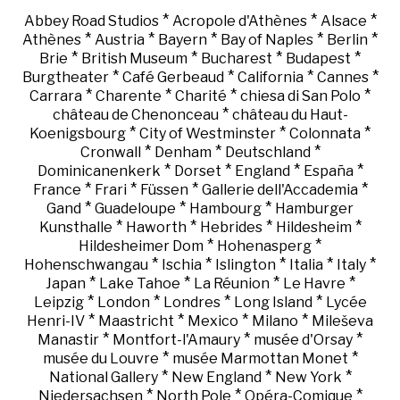
*
*
*
Abbey Road Studios
Acropole d'Athènes
Alsace
*
*
*
*
*
Athènes
Austria
Bayern
Bay of Naples
Berlin
*
*
*
*
Brie
British Museum
Bucharest
Budapest
*
*
*
*
Burgtheater
Café Gerbeaud
California
Cannes
*
*
*
*
Carrara
Charente
Charité
chiesa di San Polo
*
château de Chenonceau
château du Haut-
*
*
*
Koenigsbourg
City of Westminster
Colonnata
*
*
*
Cronwall
Denham
Deutschland
*
*
*
*
Dominicanenkerk
Dorset
England
España
*
*
*
*
France
Frari
Füssen
Gallerie dell'Accademia
*
*
*
Gand
Guadeloupe
Hambourg
Hamburger
*
*
*
*
Kunsthalle
Haworth
Hebrides
Hildesheim
*
*
Hildesheimer Dom
Hohenasperg
*
*
*
*
*
Hohenschwangau
Ischia
Islington
Italia
Italy
*
*
*
*
Japan
Lake Tahoe
La Réunion
Le Havre
*
*
*
*
Leipzig
London
Londres
Long Island
Lycée
*
*
*
*
Henri-IV
Maastricht
Mexico
Milano
Mileševa
*
*
*
Manastir
Montfort-l'Amaury
musée d'Orsay
*
*
musée du Louvre
musée Marmottan Monet
*
*
*
National Gallery
New England
New York
*
*
*
Niedersachsen
North Pole
Opéra-Comique