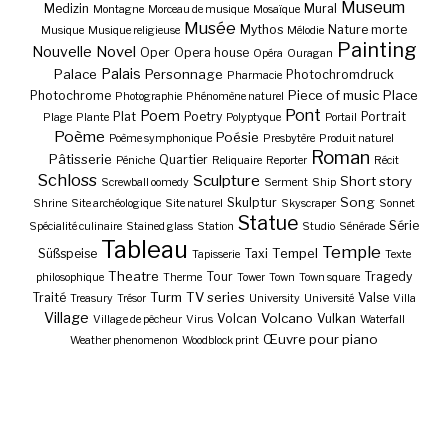
Museum
Medizin
Mural
Montagne
Morceau de musique
Mosaïque
Musée
Mythos
Nature morte
Musique
Musique religieuse
Mélodie
Painting
Nouvelle
Novel
Oper
Opera house
Opéra
Ouragan
Palais
Palace
Personnage
Photochromdruck
Pharmacie
Piece of music
Place
Photochrome
Photographie
Phénomène naturel
Pont
Poem
Plat
Poetry
Portrait
Plage
Plante
Polyptyque
Portail
Poème
Poésie
Poème symphonique
Presbytère
Produit naturel
Roman
Pâtisserie
Quartier
Péniche
Reliquaire
Reporter
Récit
Schloss
Sculpture
Short story
Screwball oomedy
Serment
Ship
Song
Skulptur
Shrine
Site archéologique
Site naturel
Skyscraper
Sonnet
Statue
Série
Spécialité culinaire
Stained glass
Station
Studio
Sénérade
Tableau
Temple
Tempel
Süßspeise
Taxi
Tapisserie
Texte
Theatre
Tour
Tragedy
philosophique
Therme
Tower
Town
Town square
Turm
TV series
Traité
Valse
Treasury
Trésor
University
Université
Villa
Village
Volcano
Volcan
Vulkan
Village de pêcheur
Virus
Waterfall
Œuvre pour piano
Weather phenomenon
Woodblock print