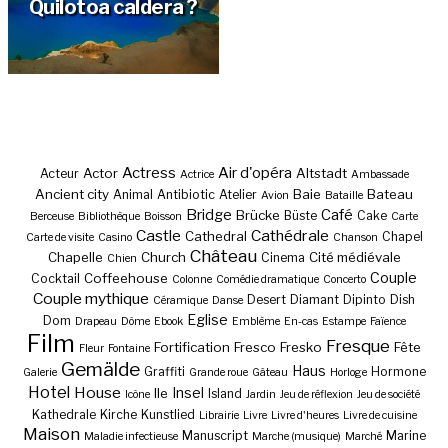
Quilotoa caldera ?
Actress
Air d'opéra
Actor
Altstadt
Acteur
Actrice
Ambassade
Ancient city
Baie
Bateau
Animal
Antibiotic
Atelier
Avion
Bataille
Bridge
Café
Brücke
Büste
Cake
Berceuse
Bibliothèque
Boisson
Carte
Castle
Cathédrale
Cathedral
Chapel
Carte de visite
Casino
Chanson
Château
Chapelle
Church
Cité médiévale
Cinema
Chien
Couple
Coffeehouse
Cocktail
Colonne
Comédie dramatique
Concerto
Couple mythique
Desert
Diamant
Dipinto
Dish
Céramique
Danse
Eglise
Dom
Drapeau
Dôme
Ebook
Emblème
En-cas
Estampe
Faïence
Film
Fresque
Fortification
Fresco
Fresko
Fête
Fleur
Fontaine
Gemälde
Haus
Graffiti
Hormone
Galerie
Grande roue
Gâteau
Horloge
Hotel
House
Insel
Ile
Island
Icône
Jardin
Jeu de réflexion
Jeu de société
Kathedrale
Kirche
Kunstlied
Librairie
Livre
Livre d'heures
Livre de cuisine
Maison
Manuscript
Marine
Maladie infectieuse
Marche (musique)
Marché