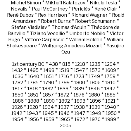
*
*
*
Michel Simon
Mikhaïl Kalatozov
Nikola Tesla
*
*
*
*
Novalis
Paul McCartney
Périclès
René Clair
*
*
*
René Dubos
Rex Harrison
Richard Wagner
Roald
*
*
*
Amundsen
Robert Burns
Robert Schumann
*
*
Stefan Vladislav
Thomas d'Aquin
Théodore de
*
*
*
Banville
Tiziano Vecellio
Umberto Nobile
Victor
*
*
*
Hugo
Vittore Carpaccio
William Holden
William
*
*
Shakespeare
Wolfgang Amadeus Mozart
Yasujiro
Ozu
*
*
*
*
*
*
1st century BC
438
815
1218
1235
1294
*
*
*
*
*
*
*
1432
1495
1498
1518
1547
1573
1609
*
*
*
*
*
*
*
1636
1640
1651
1716
1723
1749
1759
*
*
*
*
*
*
*
1782
1785
1790
1799
1800
1806
1810
*
*
*
*
*
*
*
1817
1818
1832
1833
1839
1846
1847
*
*
*
*
*
*
*
1850
1851
1857
1872
1876
1880
1885
*
*
*
*
*
*
*
1886
1888
1890
1892
1893
1896
1921
*
*
*
*
*
*
*
1926
1928
1934
1937
1938
1939
1940
*
*
*
*
*
*
*
1942
1943
1945
1946
1947
1949
1950
*
*
*
*
*
*
*
1954
1956
1958
1965
1972
1976
1989
2005