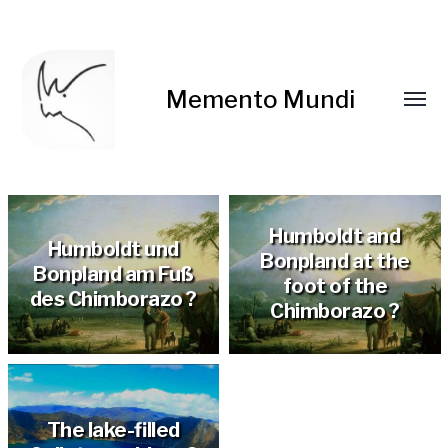
Memento Mundi
Humboldt and
Humboldt und
Bonpland at the
Bonpland am Fuß
foot of the
des Chimborazo ?
Chimborazo ?
The lake-filled