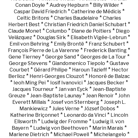
*
*
*
Conan Doyle
Audrey Hepburn
Billy Wilder
*
*
Caspar David Friedrich
Catherine de Médicis
*
*
Celtic Britons
Charles Baudelaire
Charles
*
*
Herbert Best
Christian Friedrich Daniel Schubart
*
*
*
Claude Monet
Columbo
Diane de Poitiers
Diego
*
*
*
Velázquez
Douglas Sirk
Elisabeth Vigée-Lebrun
*
*
*
Emil von Behring
Emily Brontë
Franz Schubert
*
*
François Pierre de La Varenne
Frederick Banting
*
*
*
Gene Tierney
George Sand
Georges de La Tour
*
*
George Stevens
Giandomenico Tiepolo
Gustave
*
*
*
Courbet
Gérard Philipe
Haroun Tazieff
Hector
*
*
Berlioz
Henri-Georges Clouzot
Honoré de Balzac
*
*
*
*
Ieoh Ming Pei
Iosif Ivanovici
Jacques Becker
*
*
Jacques Tourneur
Jan van Eyck
Jean-Baptiste
*
*
*
Greuze
Jean-Baptiste Launay
Jean Renoir
John
*
*
Everett Millais
Josef von Sternberg
Joseph L.
*
*
*
Mankiewicz
Jules Verne
József Dobos
*
*
Katherine Briçonnet
Leonardo da Vinci
Lincoln
*
*
Ellsworth
Ludwig der Fromme
Ludwig II. von
*
*
*
Bayern
Ludwig von Beethoven
Marin Marais
*
*
*
Marlene Dietrich
Michael Powell
Michelangelo