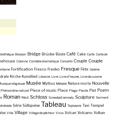
Bridge
Café
Brücke
Büste
Cake
bliothèque
Boisson
Carte
Carte de
Couple
Couple
eehouse
Colonne
Comédie dramatique
Concerto
Fresque
Fortification
Fresco
Fresko
Fête
ontaine
Galerie
drale
Kirche
Kunstlied
Librairie
Livre
Livre d'heures
Livre de cuisine
Musée
Nouvelle
Mythos
Nature morte
usique religieuse
Mélodie
Poem
Piece of music
Place
Plat
Phénomène naturel
Plage
Plante
Roman
Schloss
Sculpture
er
Récit
Screwball oomedy
Serment
Tableau
Tempel
Série
Süßspeise
Taxi
énérade
Tapisserie
Village
Volcano
lse
Volcan
Vulkan
Villa
Village de pêcheur
Virus