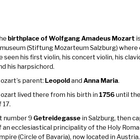
he
birth­place of Wolf­gang Amadeus Mozart
i
 muse­um (Stiftung Mozar­teum Salzburg) where
e seen his first vio­lin, his con­cert vio­lin, his clav
nd his harp­si­chord.
ozart’s par­ent:
Leopold
and
Anna Maria
.
ozart lived there from his birth in
1756
until th
f 17.
t num­ber 9
Getrei­de­gasse
in Salzburg, then cap­
f an eccle­si­as­ti­cal prin­ci­pal­i­ty of the Holy Rom
mpire (Cir­cle of Bavaria), now locat­ed in Aus­tria.