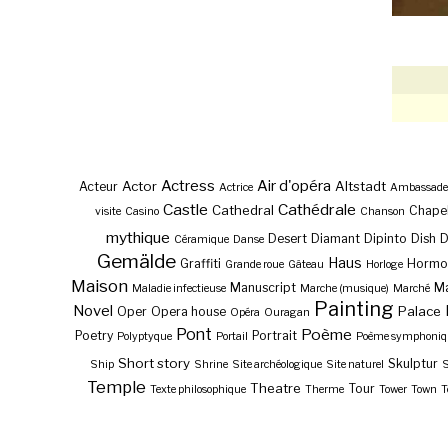
Actress
Air d'opéra
Actor
Altstadt
Acteur
Actrice
Ambassade
Castle
Cathédrale
Cathedral
Chape
visite
Casino
Chanson
mythique
Desert
Diamant
Dipinto
Dish
Céramique
Danse
Gemälde
Haus
Graffiti
Hormo
Grande roue
Gâteau
Horloge
Maison
Manuscript
Ma
Maladie infectieuse
Marche (musique)
Marché
Painting
Novel
Palace
Oper
Opera house
Opéra
Ouragan
Pont
Poème
Poetry
Portrait
Polyptyque
Portail
Poème symphoniq
Short story
Skulptur
Ship
Shrine
Site archéologique
Site naturel
S
Temple
Theatre
Tour
Texte philosophique
Therme
Tower
Town
T