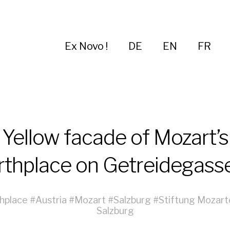
Ex Novo !
DE
EN
FR
Yellow facade of Mozart’s
rthplace on Getreidegass
thplace
#
Austria
#
Mozart
#
Salzburg
#
Stiftung Mozar
Salzburg