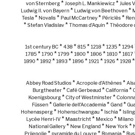
*
*
von Sternberg
Joseph L. Mankiewicz
Jules 
*
*
Ludwig II. von Bayern
Ludwig von Beethoven
M
*
*
*
*
Tesla
Novalis
Paul McCartney
Périclès
Ren
*
*
*
Stefan Vladislav
Thomas d'Aquin
Théodore d
*
*
*
*
*
1st century BC
438
815
1218
1235
1294
*
*
*
*
*
*
1785
1790
1799
1800
1806
1810
1817
*
*
*
*
*
*
1890
1892
1893
1896
1921
1926
1928
*
*
Abbey Road Studios
Acropole d'Athènes
Als
*
*
*
Burgtheater
Café Gerbeaud
California
*
*
Koenigsbourg
City of Westminster
Colonn
*
*
*
Füssen
Gallerie dell'Accademia
Gand
Gu
*
*
*
Hohenasperg
Hohenschwangau
Ischia
Islin
*
*
*
Lycée Henri-IV
Maastricht
Mexico
Milano
*
*
*
National Gallery
New England
New York
*
*
*
Prijepolje
pyramide du Louvre
Romania
Rus