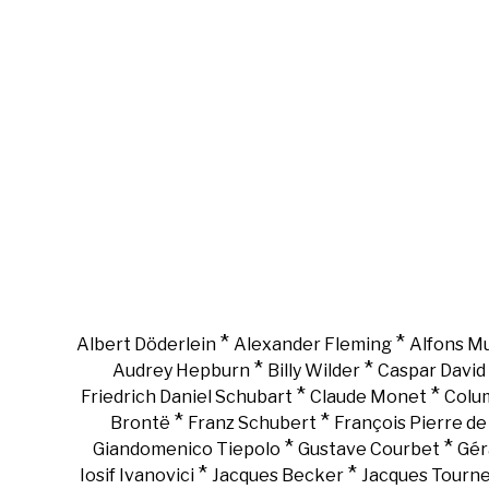
*
*
Albert Döderlein
Alexander Fleming
Alfons M
*
*
Audrey Hepburn
Billy Wilder
Caspar David 
*
*
Friedrich Daniel Schubart
Claude Monet
Colu
*
*
Brontë
Franz Schubert
François Pierre d
*
*
Giandomenico Tiepolo
Gustave Courbet
Gér
*
*
Iosif Ivanovici
Jacques Becker
Jacques Tourn