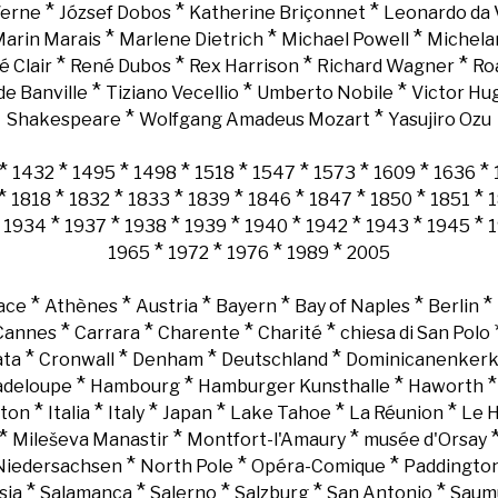
*
*
*
Verne
József Dobos
Katherine Briçonnet
Leonardo da 
*
*
*
arin Marais
Marlene Dietrich
Michael Powell
Michela
*
*
*
*
é Clair
René Dubos
Rex Harrison
Richard Wagner
Ro
*
*
*
e Banville
Tiziano Vecellio
Umberto Nobile
Victor Hu
*
*
Shakespeare
Wolfgang Amadeus Mozart
Yasujiro Ozu
*
*
*
*
*
*
*
*
*
1432
1495
1498
1518
1547
1573
1609
1636
*
*
*
*
*
*
*
*
*
1818
1832
1833
1839
1846
1847
1850
1851
*
*
*
*
*
*
*
*
*
1934
1937
1938
1939
1940
1942
1943
1945
*
*
*
*
1965
1972
1976
1989
2005
*
*
*
*
*
*
ace
Athènes
Austria
Bayern
Bay of Naples
Berlin
*
*
*
*
Cannes
Carrara
Charente
Charité
chiesa di San Polo
*
*
*
*
ata
Cronwall
Denham
Deutschland
Dominicanenker
*
*
*
adeloupe
Hambourg
Hamburger Kunsthalle
Haworth
*
*
*
*
*
*
gton
Italia
Italy
Japan
Lake Tahoe
La Réunion
Le 
*
*
*
Mileševa Manastir
Montfort-l'Amaury
musée d'Orsay
*
*
*
Niedersachsen
North Pole
Opéra-Comique
Paddingto
*
*
*
*
*
sia
Salamanca
Salerno
Salzburg
San Antonio
Saum