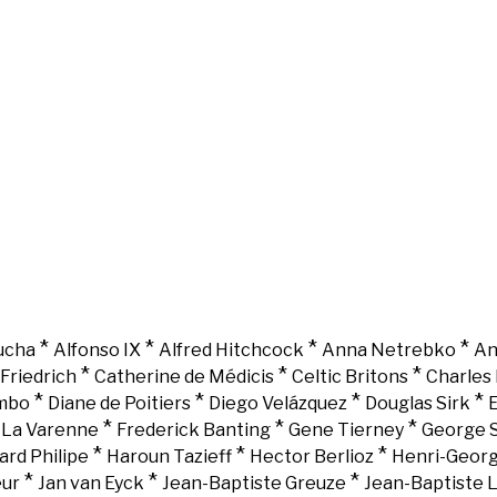
*
*
*
*
ucha
Alfonso IX
Alfred Hitchcock
Anna Netrebko
An
*
*
*
Friedrich
Catherine de Médicis
Celtic Britons
Charles 
*
*
*
*
mbo
Diane de Poitiers
Diego Velázquez
Douglas Sirk
E
*
*
*
e La Varenne
Frederick Banting
Gene Tierney
George 
*
*
*
ard Philipe
Haroun Tazieff
Hector Berlioz
Henri-Georg
*
*
*
eur
Jan van Eyck
Jean-Baptiste Greuze
Jean-Baptiste 