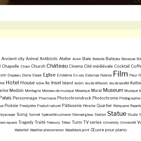
Ancient city
Baie
Bateau
Animal
Antibiotic
Atelier
Avion
Bataille
Berceuse
Bi
Château
Chapelle
Church
Cité médiévale
Coff
l
Cinema
Cocktail
Chien
Film
Eglise
Dom
Drapeau
Dôme
Ebook
Emblème
En-cas
Estampe
Faïence
Fleur
F
Hotel
House
Insel
Ile
ne
Island
Kathe
Icône
Jardin
Jeu de réflexion
Jeu de société
Museum
rine
Medizin
Mural
Montagne
Morceau de musique
Mosaïque
Musique
M
Palais
Personnage
Photochromdruck
Photochrome
Pharmacie
Photographie
Poésie
Pâtisserie
Quartier
ue
Presbytère
Produit naturel
Péniche
Reliquaire
Report
Statue
Song
kyscraper
Sonnet
Spécialité culinaire
Stained glass
Station
Studio
S
Turm
TV series
Tragedy
Traité
Va
own square
Treasury
Trésor
University
Université
Œuvre pour piano
Waterfall
Weather phenomenon
Woodblock print