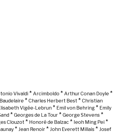
*
*
*
tonio Vivaldi
Arcimboldo
Arthur Conan Doyle
*
*
Baudelaire
Charles Herbert Best
Christian
*
*
lisabeth Vigée-Lebrun
Emil von Behring
Emily
*
*
*
Sand
Georges de La Tour
George Stevens
*
*
*
es Clouzot
Honoré de Balzac
Ieoh Ming Pei
*
*
*
Launay
Jean Renoir
John Everett Millais
Josef