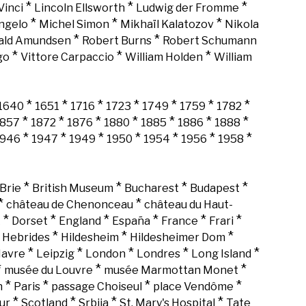
*
*
*
Vinci
Lincoln Ellsworth
Ludwig der Fromme
*
*
*
ngelo
Michel Simon
Mikhaïl Kalatozov
Nikola
*
*
ald Amundsen
Robert Burns
Robert Schumann
*
*
*
go
Vittore Carpaccio
William Holden
William
*
*
*
*
*
*
*
1640
1651
1716
1723
1749
1759
1782
*
*
*
*
*
*
*
1857
1872
1876
1880
1885
1886
1888
*
*
*
*
*
*
*
1946
1947
1949
1950
1954
1956
1958
*
*
*
*
Brie
British Museum
Bucharest
Budapest
*
*
château de Chenonceau
château du Haut-
*
*
*
*
*
*
k
Dorset
England
España
France
Frari
*
*
*
*
Hebrides
Hildesheim
Hildesheimer Dom
*
*
*
*
*
Havre
Leipzig
London
Londres
Long Island
*
*
*
musée du Louvre
musée Marmottan Monet
*
*
*
*
n
Paris
passage Choiseul
place Vendôme
*
*
*
*
ur
Scotland
Srbija
St. Mary's Hospital
Tate