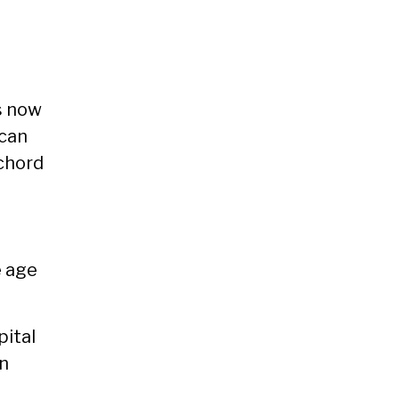
s now
 can
i­chord
e age
i­tal
an