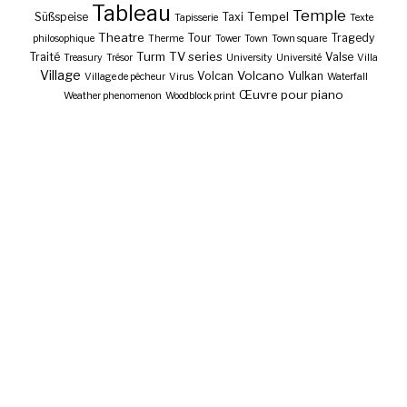
Tableau
Temple
Tempel
Süßspeise
Taxi
Tapisserie
Texte
Theatre
Tour
Tragedy
philosophique
Therme
Tower
Town
Town square
Turm
TV series
Traité
Valse
Treasury
Trésor
University
Université
Villa
Village
Volcano
Volcan
Vulkan
Village de pêcheur
Virus
Waterfall
Œuvre pour piano
Weather phenomenon
Woodblock print