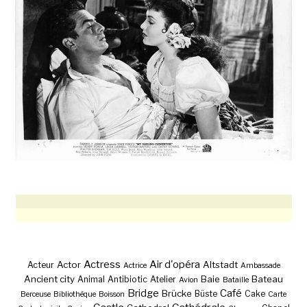
Actress
Air d'opéra
Actor
Altstadt
Acteur
Actrice
Ambassade
Ancient city
Baie
Bateau
Animal
Antibiotic
Atelier
Avion
Bataille
Bridge
Café
Brücke
Büste
Cake
Berceuse
Bibliothèque
Boisson
Carte