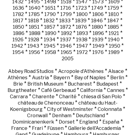
*
*
*
*
*
*
*
1432
1495
1498
1518
1547
1573
1609
*
*
*
*
*
*
*
1636
1640
1651
1716
1723
1749
1759
*
*
*
*
*
*
*
1782
1785
1790
1799
1800
1806
1810
*
*
*
*
*
*
*
1817
1818
1832
1833
1839
1846
1847
*
*
*
*
*
*
*
1850
1851
1857
1872
1876
1880
1885
*
*
*
*
*
*
*
1886
1888
1890
1892
1893
1896
1921
*
*
*
*
*
*
*
1926
1928
1934
1937
1938
1939
1940
*
*
*
*
*
*
*
1942
1943
1945
1946
1947
1949
1950
*
*
*
*
*
*
*
1954
1956
1958
1965
1972
1976
1989
2005
*
*
*
Abbey Road Studios
Acropole d'Athènes
Alsace
*
*
*
*
*
Athènes
Austria
Bayern
Bay of Naples
Berlin
*
*
*
*
Brie
British Museum
Bucharest
Budapest
*
*
*
*
Burgtheater
Café Gerbeaud
California
Cannes
*
*
*
*
Carrara
Charente
Charité
chiesa di San Polo
*
château de Chenonceau
château du Haut-
*
*
*
Koenigsbourg
City of Westminster
Colonnata
*
*
*
Cronwall
Denham
Deutschland
*
*
*
*
Dominicanenkerk
Dorset
England
España
*
*
*
*
France
Frari
Füssen
Gallerie dell'Accademia
*
*
*
Gand
Guadeloupe
Hambourg
Hamburger