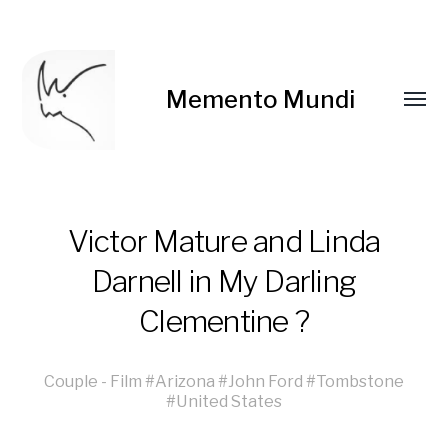
Memento Mundi
Victor Mature and Linda
Darnell in My Darling
Clementine ?
Couple
-
Film
#
Arizona
#
John Ford
#
Tombstone
#
United States