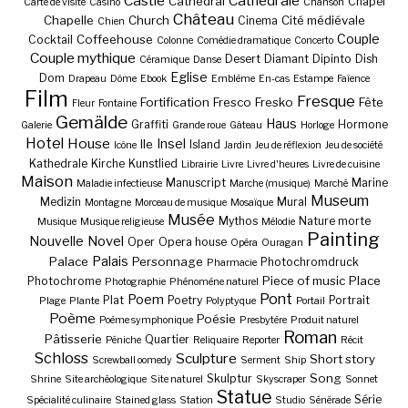
Castle
Cathédrale
Cathedral
Chapel
Carte de visite
Casino
Chanson
Château
Chapelle
Church
Cité médiévale
Cinema
Chien
Couple
Coffeehouse
Cocktail
Colonne
Comédie dramatique
Concerto
Couple mythique
Desert
Diamant
Dipinto
Dish
Céramique
Danse
Eglise
Dom
Drapeau
Dôme
Ebook
Emblème
En-cas
Estampe
Faïence
Film
Fresque
Fortification
Fresco
Fresko
Fête
Fleur
Fontaine
Gemälde
Haus
Graffiti
Hormone
Galerie
Grande roue
Gâteau
Horloge
Hotel
House
Insel
Ile
Island
Icône
Jardin
Jeu de réflexion
Jeu de société
Kathedrale
Kirche
Kunstlied
Librairie
Livre
Livre d'heures
Livre de cuisine
Maison
Manuscript
Marine
Maladie infectieuse
Marche (musique)
Marché
Museum
Medizin
Mural
Montagne
Morceau de musique
Mosaïque
Musée
Mythos
Nature morte
Musique
Musique religieuse
Mélodie
Painting
Nouvelle
Novel
Oper
Opera house
Opéra
Ouragan
Palais
Palace
Personnage
Photochromdruck
Pharmacie
Piece of music
Place
Photochrome
Photographie
Phénomène naturel
Pont
Poem
Plat
Poetry
Portrait
Plage
Plante
Polyptyque
Portail
Poème
Poésie
Poème symphonique
Presbytère
Produit naturel
Roman
Pâtisserie
Quartier
Péniche
Reliquaire
Reporter
Récit
Schloss
Sculpture
Short story
Screwball oomedy
Serment
Ship
Song
Skulptur
Shrine
Site archéologique
Site naturel
Skyscraper
Sonnet
Statue
Série
Spécialité culinaire
Stained glass
Station
Studio
Sénérade