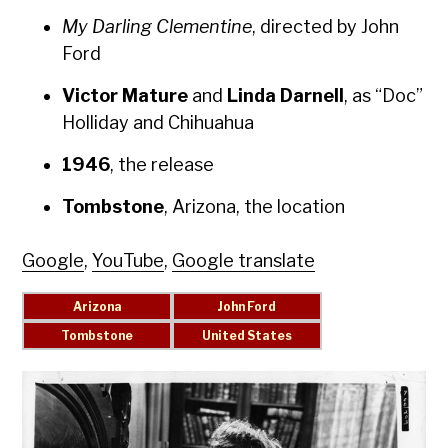
My Dar­ling Clemen­tine
, direct­ed by John
Ford
Vic­tor Mature
and
Lin­da Dar­nell
, as “Doc”
Hol­l­i­day and Chi­huahua
1946
, the release
Tomb­stone
, Ari­zona, the loca­tion
Google
,
YouTube
,
Google translate