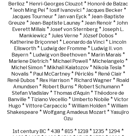
*
*
Berlioz
Henri-Georges Clouzot
Honoré de Balzac
*
*
*
*
Ieoh Ming Pei
Iosif Ivanovici
Jacques Becker
*
*
Jacques Tourneur
Jan van Eyck
Jean-Baptiste
*
*
*
Greuze
Jean-Baptiste Launay
Jean Renoir
John
*
*
Everett Millais
Josef von Sternberg
Joseph L.
*
*
*
Mankiewicz
Jules Verne
József Dobos
*
*
Katherine Briçonnet
Leonardo da Vinci
Lincoln
*
*
Ellsworth
Ludwig der Fromme
Ludwig II. von
*
*
*
Bayern
Ludwig von Beethoven
Marin Marais
*
*
*
Marlene Dietrich
Michael Powell
Michelangelo
*
*
*
Michel Simon
Mikhaïl Kalatozov
Nikola Tesla
*
*
*
*
Novalis
Paul McCartney
Périclès
René Clair
*
*
*
René Dubos
Rex Harrison
Richard Wagner
Roald
*
*
*
Amundsen
Robert Burns
Robert Schumann
*
*
Stefan Vladislav
Thomas d'Aquin
Théodore de
*
*
*
Banville
Tiziano Vecellio
Umberto Nobile
Victor
*
*
*
Hugo
Vittore Carpaccio
William Holden
William
*
*
Shakespeare
Wolfgang Amadeus Mozart
Yasujiro
Ozu
*
*
*
*
*
*
1st century BC
438
815
1218
1235
1294