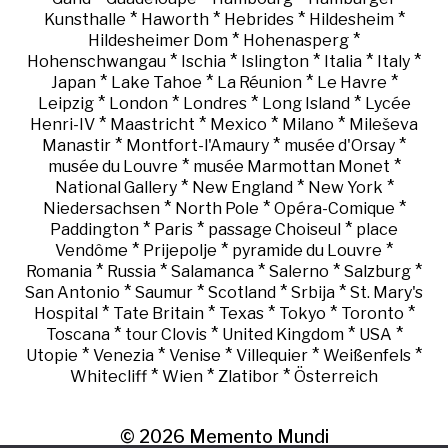
*
*
*
*
Kunsthalle
Haworth
Hebrides
Hildesheim
*
*
Hildesheimer Dom
Hohenasperg
*
*
*
*
*
Hohenschwangau
Ischia
Islington
Italia
Italy
*
*
*
*
Japan
Lake Tahoe
La Réunion
Le Havre
*
*
*
*
Leipzig
London
Londres
Long Island
Lycée
*
*
*
*
Henri-IV
Maastricht
Mexico
Milano
Mileševa
*
*
*
Manastir
Montfort-l'Amaury
musée d'Orsay
*
*
musée du Louvre
musée Marmottan Monet
*
*
*
National Gallery
New England
New York
*
*
*
Niedersachsen
North Pole
Opéra-Comique
*
*
*
Paddington
Paris
passage Choiseul
place
*
*
*
Vendôme
Prijepolje
pyramide du Louvre
*
*
*
*
*
Romania
Russia
Salamanca
Salerno
Salzburg
*
*
*
*
San Antonio
Saumur
Scotland
Srbija
St. Mary's
*
*
*
*
*
Hospital
Tate Britain
Texas
Tokyo
Toronto
*
*
*
*
Toscana
tour Clovis
United Kingdom
USA
*
*
*
*
*
Utopie
Venezia
Venise
Villequier
Weißenfels
*
*
*
Whitecliff
Wien
Zlatibor
Österreich
© 2026
Memento Mundi