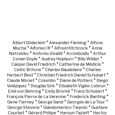
*
*
Albert Döderlein
Alexander Fleming
Alfons
*
*
*
Mucha
Alfonso IX
Alfred Hitchcock
Anna
*
*
*
Netrebko
Antonio Vivaldi
Arcimboldo
Arthur
*
*
*
Conan Doyle
Audrey Hepburn
Billy Wilder
*
*
Caspar David Friedrich
Catherine de Médicis
*
*
Celtic Britons
Charles Baudelaire
Charles
*
*
Herbert Best
Christian Friedrich Daniel Schubart
*
*
*
Claude Monet
Columbo
Diane de Poitiers
Diego
*
*
*
Velázquez
Douglas Sirk
Elisabeth Vigée-Lebrun
*
*
*
Emil von Behring
Emily Brontë
Franz Schubert
*
*
François Pierre de La Varenne
Frederick Banting
*
*
*
Gene Tierney
George Sand
Georges de La Tour
*
*
George Stevens
Giandomenico Tiepolo
Gustave
*
*
*
Courbet
Gérard Philipe
Haroun Tazieff
Hector