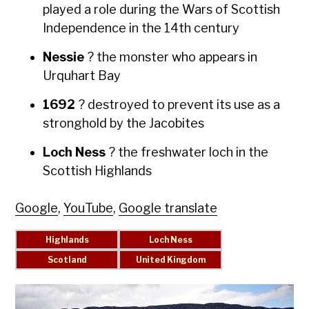
played a role dur­ing the Wars of Scot­tish
Inde­pen­dence in the 14th cen­tu­ry
Nessie
? the mon­ster who appears in
Urquhart Bay
1692
? destroyed to pre­vent its use as a
strong­hold by the Jaco­bites
Loch Ness
? the fresh­wa­ter loch in the
Scot­tish High­lands
Google
,
YouTube
,
Google translate