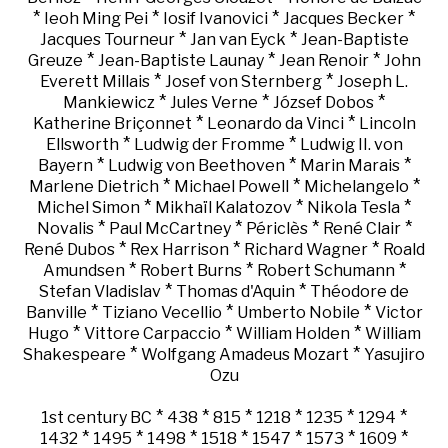
*
*
*
*
Ieoh Ming Pei
Iosif Ivanovici
Jacques Becker
*
*
Jacques Tourneur
Jan van Eyck
Jean-Baptiste
*
*
*
Greuze
Jean-Baptiste Launay
Jean Renoir
John
*
*
Everett Millais
Josef von Sternberg
Joseph L.
*
*
*
Mankiewicz
Jules Verne
József Dobos
*
*
Katherine Briçonnet
Leonardo da Vinci
Lincoln
*
*
Ellsworth
Ludwig der Fromme
Ludwig II. von
*
*
*
Bayern
Ludwig von Beethoven
Marin Marais
*
*
*
Marlene Dietrich
Michael Powell
Michelangelo
*
*
*
Michel Simon
Mikhaïl Kalatozov
Nikola Tesla
*
*
*
*
Novalis
Paul McCartney
Périclès
René Clair
*
*
*
René Dubos
Rex Harrison
Richard Wagner
Roald
*
*
*
Amundsen
Robert Burns
Robert Schumann
*
*
Stefan Vladislav
Thomas d'Aquin
Théodore de
*
*
*
Banville
Tiziano Vecellio
Umberto Nobile
Victor
*
*
*
Hugo
Vittore Carpaccio
William Holden
William
*
*
Shakespeare
Wolfgang Amadeus Mozart
Yasujiro
Ozu
*
*
*
*
*
*
1st century BC
438
815
1218
1235
1294
*
*
*
*
*
*
*
1432
1495
1498
1518
1547
1573
1609