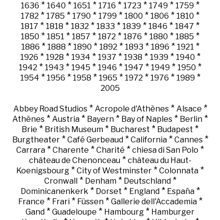
*
*
*
*
*
*
*
1636
1640
1651
1716
1723
1749
1759
*
*
*
*
*
*
*
1782
1785
1790
1799
1800
1806
1810
*
*
*
*
*
*
*
1817
1818
1832
1833
1839
1846
1847
*
*
*
*
*
*
*
1850
1851
1857
1872
1876
1880
1885
*
*
*
*
*
*
*
1886
1888
1890
1892
1893
1896
1921
*
*
*
*
*
*
*
1926
1928
1934
1937
1938
1939
1940
*
*
*
*
*
*
*
1942
1943
1945
1946
1947
1949
1950
*
*
*
*
*
*
*
1954
1956
1958
1965
1972
1976
1989
2005
*
*
*
Abbey Road Studios
Acropole d'Athènes
Alsace
*
*
*
*
*
Athènes
Austria
Bayern
Bay of Naples
Berlin
*
*
*
*
Brie
British Museum
Bucharest
Budapest
*
*
*
*
Burgtheater
Café Gerbeaud
California
Cannes
*
*
*
*
Carrara
Charente
Charité
chiesa di San Polo
*
château de Chenonceau
château du Haut-
*
*
*
Koenigsbourg
City of Westminster
Colonnata
*
*
*
Cronwall
Denham
Deutschland
*
*
*
*
Dominicanenkerk
Dorset
England
España
*
*
*
*
France
Frari
Füssen
Gallerie dell'Accademia
*
*
*
Gand
Guadeloupe
Hambourg
Hamburger