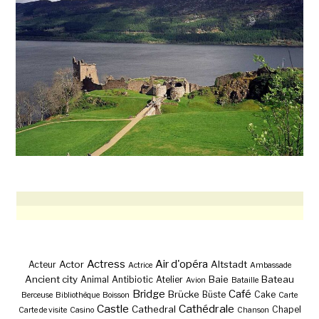
Actress
Air d'opéra
Actor
Altstadt
Acteur
Actrice
Ambassade
Ancient city
Baie
Bateau
Animal
Antibiotic
Atelier
Avion
Bataille
Bridge
Café
Brücke
Büste
Cake
Berceuse
Bibliothèque
Boisson
Carte
Castle
Cathédrale
Cathedral
Chapel
Carte de visite
Casino
Chanson