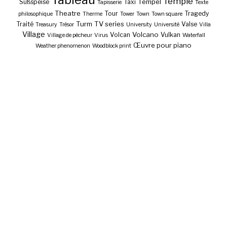
Temple
Tempel
Süßspeise
Taxi
Tapisserie
Texte
Theatre
Tour
Tragedy
philosophique
Therme
Tower
Town
Town square
Turm
TV series
Traité
Valse
Treasury
Trésor
University
Université
Villa
Village
Volcano
Volcan
Vulkan
Village de pêcheur
Virus
Waterfall
Œuvre pour piano
Weather phenomenon
Woodblock print