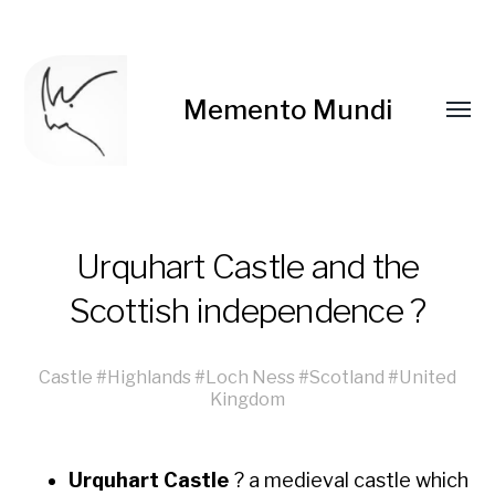
Memento Mundi
Urquhart Castle and the
Scottish independence ?
Castle
#
Highlands
#
Loch Ness
#
Scotland
#
United
Kingdom
Urquhart Cas­tle
? a medieval cas­tle which