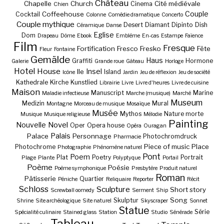
Château
Chapelle
Church
Cité médiévale
Cinema
Chien
Couple
Coffeehouse
Cocktail
Colonne
Comédie dramatique
Concerto
Couple mythique
Desert
Diamant
Dipinto
Dish
Céramique
Danse
Eglise
Dom
Drapeau
Dôme
Ebook
Emblème
En-cas
Estampe
Faïence
Film
Fresque
Fortification
Fresco
Fresko
Fête
Fleur
Fontaine
Gemälde
Haus
Graffiti
Hormone
Galerie
Grande roue
Gâteau
Horloge
Hotel
House
Insel
Ile
Island
Icône
Jardin
Jeu de réflexion
Jeu de société
Kathedrale
Kirche
Kunstlied
Librairie
Livre
Livre d'heures
Livre de cuisine
Maison
Manuscript
Marine
Maladie infectieuse
Marche (musique)
Marché
Museum
Medizin
Mural
Montagne
Morceau de musique
Mosaïque
Musée
Mythos
Nature morte
Musique
Musique religieuse
Mélodie
Painting
Nouvelle
Novel
Oper
Opera house
Opéra
Ouragan
Palais
Palace
Personnage
Photochromdruck
Pharmacie
Piece of music
Place
Photochrome
Photographie
Phénomène naturel
Pont
Poem
Plat
Poetry
Portrait
Plage
Plante
Polyptyque
Portail
Poème
Poésie
Poème symphonique
Presbytère
Produit naturel
Roman
Pâtisserie
Quartier
Péniche
Reliquaire
Reporter
Récit
Schloss
Sculpture
Short story
Screwball oomedy
Serment
Ship
Song
Skulptur
Shrine
Site archéologique
Site naturel
Skyscraper
Sonnet
Statue
Série
Spécialité culinaire
Stained glass
Station
Studio
Sénérade
Tableau