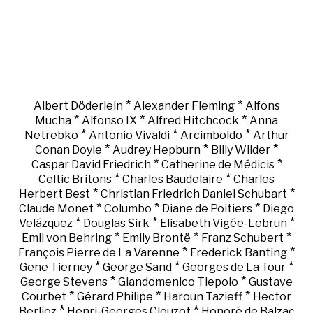
*
*
Albert Döderlein
Alexander Fleming
Alfons
*
*
*
Mucha
Alfonso IX
Alfred Hitchcock
Anna
*
*
*
Netrebko
Antonio Vivaldi
Arcimboldo
Arthur
*
*
*
Conan Doyle
Audrey Hepburn
Billy Wilder
*
*
Caspar David Friedrich
Catherine de Médicis
*
*
Celtic Britons
Charles Baudelaire
Charles
*
*
Herbert Best
Christian Friedrich Daniel Schubart
*
*
*
Claude Monet
Columbo
Diane de Poitiers
Diego
*
*
*
Velázquez
Douglas Sirk
Elisabeth Vigée-Lebrun
*
*
*
Emil von Behring
Emily Brontë
Franz Schubert
*
*
François Pierre de La Varenne
Frederick Banting
*
*
*
Gene Tierney
George Sand
Georges de La Tour
*
*
George Stevens
Giandomenico Tiepolo
Gustave
*
*
*
Courbet
Gérard Philipe
Haroun Tazieff
Hector
*
*
Berlioz
Henri-Georges Clouzot
Honoré de Balzac