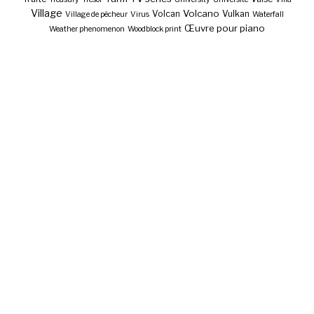
Village
Volcano
Volcan
Vulkan
Village de pêcheur
Virus
Waterfall
Œuvre pour piano
Weather phenomenon
Woodblock print