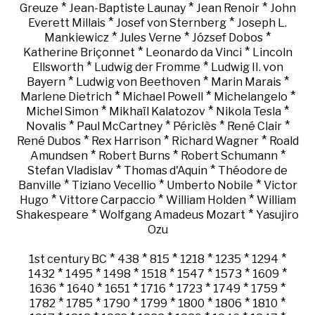
*
*
*
Greuze
Jean-Baptiste Launay
Jean Renoir
John
*
*
Everett Millais
Josef von Sternberg
Joseph L.
*
*
*
Mankiewicz
Jules Verne
József Dobos
*
*
Katherine Briçonnet
Leonardo da Vinci
Lincoln
*
*
Ellsworth
Ludwig der Fromme
Ludwig II. von
*
*
*
Bayern
Ludwig von Beethoven
Marin Marais
*
*
*
Marlene Dietrich
Michael Powell
Michelangelo
*
*
*
Michel Simon
Mikhaïl Kalatozov
Nikola Tesla
*
*
*
*
Novalis
Paul McCartney
Périclès
René Clair
*
*
*
René Dubos
Rex Harrison
Richard Wagner
Roald
*
*
*
Amundsen
Robert Burns
Robert Schumann
*
*
Stefan Vladislav
Thomas d'Aquin
Théodore de
*
*
*
Banville
Tiziano Vecellio
Umberto Nobile
Victor
*
*
*
Hugo
Vittore Carpaccio
William Holden
William
*
*
Shakespeare
Wolfgang Amadeus Mozart
Yasujiro
Ozu
*
*
*
*
*
*
1st century BC
438
815
1218
1235
1294
*
*
*
*
*
*
*
1432
1495
1498
1518
1547
1573
1609
*
*
*
*
*
*
*
1636
1640
1651
1716
1723
1749
1759
*
*
*
*
*
*
*
1782
1785
1790
1799
1800
1806
1810