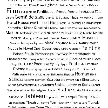
Desert
Diamant
Dipinto
Dish
Céramique
Danse
Eglise
Dom
Drapeau
Dôme
Ebook
Emblème
En-cas
Estampe
Faïence
Film
Fresque
Fortification
Fresco
Fresko
Fête
Fleur
Fontaine
Gemälde
Haus
Graffiti
Hormone
Galerie
Grande roue
Gâteau
Horloge
Hotel
House
Insel
Ile
Island
Icône
Jardin
Jeu de réflexion
Jeu de société
Kathedrale
Kirche
Kunstlied
Librairie
Livre
Livre d'heures
Livre de cuisine
Maison
Manuscript
Marine
Maladie infectieuse
Marche (musique)
Marché
Museum
Medizin
Mural
Montagne
Morceau de musique
Mosaïque
Musée
Mythos
Nature morte
Musique
Musique religieuse
Mélodie
Painting
Nouvelle
Novel
Oper
Opera house
Opéra
Ouragan
Palais
Palace
Personnage
Photochromdruck
Pharmacie
Piece of music
Place
Photochrome
Photographie
Phénomène naturel
Pont
Poem
Plat
Poetry
Portrait
Plage
Plante
Polyptyque
Portail
Poème
Poésie
Poème symphonique
Presbytère
Produit naturel
Roman
Pâtisserie
Quartier
Péniche
Reliquaire
Reporter
Récit
Schloss
Sculpture
Short story
Screwball oomedy
Serment
Ship
Song
Skulptur
Shrine
Site archéologique
Site naturel
Skyscraper
Sonnet
Statue
Série
Spécialité culinaire
Stained glass
Station
Studio
Sénérade
Tableau
Temple
Tempel
Süßspeise
Taxi
Tapisserie
Texte
Theatre
Tour
Tragedy
philosophique
Therme
Tower
Town
Town square
Turm
TV series
Traité
Valse
Treasury
Trésor
University
Université
Villa