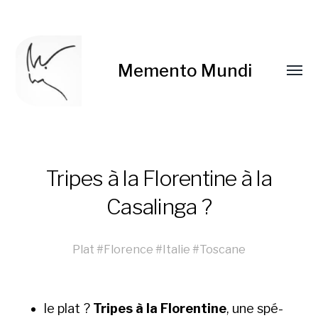
Memento Mundi
Tripes à la Florentine à la
Casalinga ?
Plat
#
Florence
#
Italie
#
Toscane
le plat ?
Tripes à la Flo­ren­tine
, une spé­