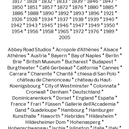
*
*
*
*
*
*
*
1817
1818
1832
1833
1839
1846
1847
*
*
*
*
*
*
*
1850
1851
1857
1872
1876
1880
1885
*
*
*
*
*
*
*
1886
1888
1890
1892
1893
1896
1921
*
*
*
*
*
*
*
1926
1928
1934
1937
1938
1939
1940
*
*
*
*
*
*
*
1942
1943
1945
1946
1947
1949
1950
*
*
*
*
*
*
*
1954
1956
1958
1965
1972
1976
1989
2005
*
*
*
Abbey Road Studios
Acropole d'Athènes
Alsace
*
*
*
*
*
Athènes
Austria
Bayern
Bay of Naples
Berlin
*
*
*
*
Brie
British Museum
Bucharest
Budapest
*
*
*
*
Burgtheater
Café Gerbeaud
California
Cannes
*
*
*
*
Carrara
Charente
Charité
chiesa di San Polo
*
château de Chenonceau
château du Haut-
*
*
*
Koenigsbourg
City of Westminster
Colonnata
*
*
*
Cronwall
Denham
Deutschland
*
*
*
*
Dominicanenkerk
Dorset
England
España
*
*
*
*
France
Frari
Füssen
Gallerie dell'Accademia
*
*
*
Gand
Guadeloupe
Hambourg
Hamburger
*
*
*
*
Kunsthalle
Haworth
Hebrides
Hildesheim
*
*
Hildesheimer Dom
Hohenasperg
*
*
*
*
*
Hohenschwangau
Ischia
Islington
Italia
Italy