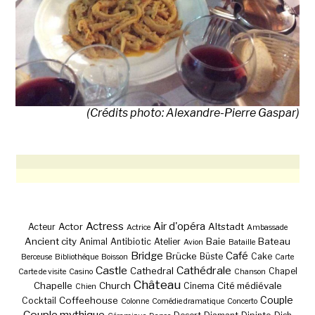
(Crédits photo: Alexandre-Pierre Gaspar)
Actress
Air d'opéra
Actor
Altstadt
Acteur
Actrice
Ambassade
Ancient city
Baie
Bateau
Animal
Antibiotic
Atelier
Avion
Bataille
Bridge
Café
Brücke
Büste
Cake
Berceuse
Bibliothèque
Boisson
Carte
Castle
Cathédrale
Cathedral
Chapel
Carte de visite
Casino
Chanson
Château
Chapelle
Church
Cité médiévale
Cinema
Chien
Couple
Coffeehouse
Cocktail
Colonne
Comédie dramatique
Concerto
Couple mythique