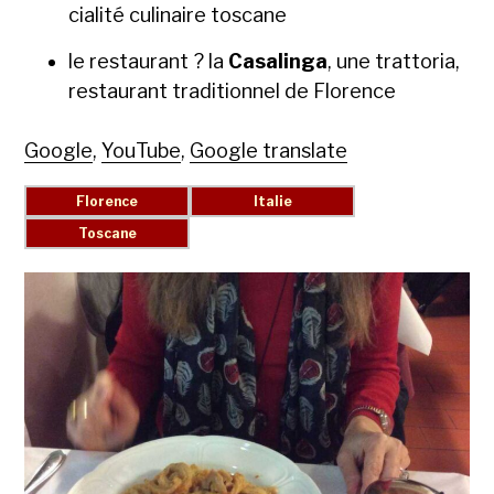
cial­ité culi­naire toscane
le restau­rant ? la
Casalin­ga
, une trat­to­ria,
restau­rant tra­di­tion­nel de Flo­rence
Google
,
YouTube
,
Google translate