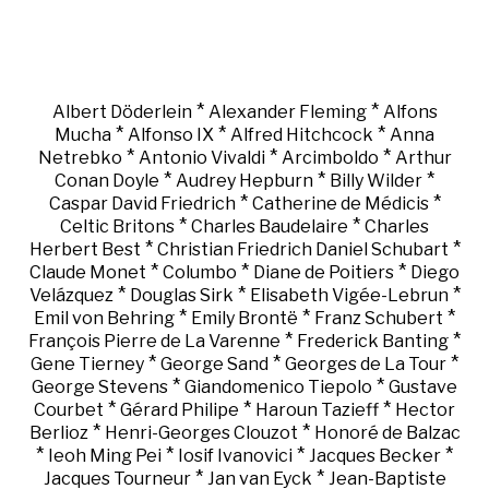
*
*
Albert Döderlein
Alexander Fleming
Alfons
*
*
*
Mucha
Alfonso IX
Alfred Hitchcock
Anna
*
*
*
Netrebko
Antonio Vivaldi
Arcimboldo
Arthur
*
*
*
Conan Doyle
Audrey Hepburn
Billy Wilder
*
*
Caspar David Friedrich
Catherine de Médicis
*
*
Celtic Britons
Charles Baudelaire
Charles
*
*
Herbert Best
Christian Friedrich Daniel Schubart
*
*
*
Claude Monet
Columbo
Diane de Poitiers
Diego
*
*
*
Velázquez
Douglas Sirk
Elisabeth Vigée-Lebrun
*
*
*
Emil von Behring
Emily Brontë
Franz Schubert
*
*
François Pierre de La Varenne
Frederick Banting
*
*
*
Gene Tierney
George Sand
Georges de La Tour
*
*
George Stevens
Giandomenico Tiepolo
Gustave
*
*
*
Courbet
Gérard Philipe
Haroun Tazieff
Hector
*
*
Berlioz
Henri-Georges Clouzot
Honoré de Balzac
*
*
*
*
Ieoh Ming Pei
Iosif Ivanovici
Jacques Becker
*
*
Jacques Tourneur
Jan van Eyck
Jean-Baptiste