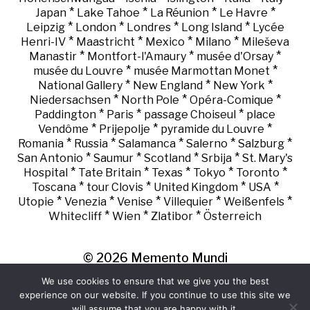
*
*
*
*
Japan
Lake Tahoe
La Réunion
Le Havre
*
*
*
*
Leipzig
London
Londres
Long Island
Lycée
*
*
*
*
Henri-IV
Maastricht
Mexico
Milano
Mileševa
*
*
*
Manastir
Montfort-l'Amaury
musée d'Orsay
*
*
musée du Louvre
musée Marmottan Monet
*
*
*
National Gallery
New England
New York
*
*
*
Niedersachsen
North Pole
Opéra-Comique
*
*
*
Paddington
Paris
passage Choiseul
place
*
*
*
Vendôme
Prijepolje
pyramide du Louvre
*
*
*
*
*
Romania
Russia
Salamanca
Salerno
Salzburg
*
*
*
*
San Antonio
Saumur
Scotland
Srbija
St. Mary's
*
*
*
*
*
Hospital
Tate Britain
Texas
Tokyo
Toronto
*
*
*
*
Toscana
tour Clovis
United Kingdom
USA
*
*
*
*
*
Utopie
Venezia
Venise
Villequier
Weißenfels
*
*
*
Whitecliff
Wien
Zlatibor
Österreich
© 2026
Memento Mundi
We use cookies to ensure that we give you the best
experience on our website. If you continue to use this site we
will assume that you are happy with it.