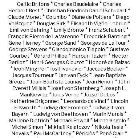
*
*
Celtic Britons
Charles Baudelaire
Charles
*
*
Herbert Best
Christian Friedrich Daniel Schubart
*
*
*
Claude Monet
Columbo
Diane de Poitiers
Diego
*
*
*
Velázquez
Douglas Sirk
Elisabeth Vigée-Lebrun
*
*
*
Emil von Behring
Emily Brontë
Franz Schubert
*
*
François Pierre de La Varenne
Frederick Banting
*
*
*
Gene Tierney
George Sand
Georges de La Tour
*
*
George Stevens
Giandomenico Tiepolo
Gustave
*
*
*
Courbet
Gérard Philipe
Haroun Tazieff
Hector
*
*
Berlioz
Henri-Georges Clouzot
Honoré de Balzac
*
*
*
*
Ieoh Ming Pei
Iosif Ivanovici
Jacques Becker
*
*
Jacques Tourneur
Jan van Eyck
Jean-Baptiste
*
*
*
Greuze
Jean-Baptiste Launay
Jean Renoir
John
*
*
Everett Millais
Josef von Sternberg
Joseph L.
*
*
*
Mankiewicz
Jules Verne
József Dobos
*
*
Katherine Briçonnet
Leonardo da Vinci
Lincoln
*
*
Ellsworth
Ludwig der Fromme
Ludwig II. von
*
*
*
Bayern
Ludwig von Beethoven
Marin Marais
*
*
*
Marlene Dietrich
Michael Powell
Michelangelo
*
*
*
Michel Simon
Mikhaïl Kalatozov
Nikola Tesla
*
*
*
*
Novalis
Paul McCartney
Périclès
René Clair