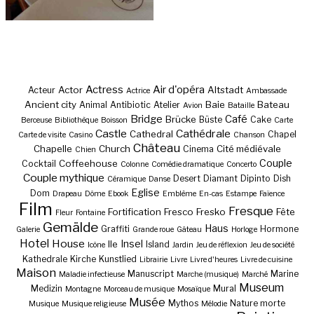
Actress
Air d'opéra
Actor
Altstadt
Acteur
Actrice
Ambassade
Ancient city
Baie
Bateau
Animal
Antibiotic
Atelier
Avion
Bataille
Bridge
Café
Brücke
Büste
Cake
Berceuse
Bibliothèque
Boisson
Carte
Castle
Cathédrale
Cathedral
Chapel
Carte de visite
Casino
Chanson
Château
Chapelle
Church
Cité médiévale
Cinema
Chien
Couple
Coffeehouse
Cocktail
Colonne
Comédie dramatique
Concerto
Couple mythique
Desert
Diamant
Dipinto
Dish
Céramique
Danse
Eglise
Dom
Drapeau
Dôme
Ebook
Emblème
En-cas
Estampe
Faïence
Film
Fresque
Fortification
Fresco
Fresko
Fête
Fleur
Fontaine
Gemälde
Haus
Graffiti
Hormone
Galerie
Grande roue
Gâteau
Horloge
Hotel
House
Insel
Ile
Island
Icône
Jardin
Jeu de réflexion
Jeu de société
Kathedrale
Kirche
Kunstlied
Librairie
Livre
Livre d'heures
Livre de cuisine
Maison
Manuscript
Marine
Maladie infectieuse
Marche (musique)
Marché
Museum
Medizin
Mural
Montagne
Morceau de musique
Mosaïque
Musée
Mythos
Nature morte
Musique
Musique religieuse
Mélodie