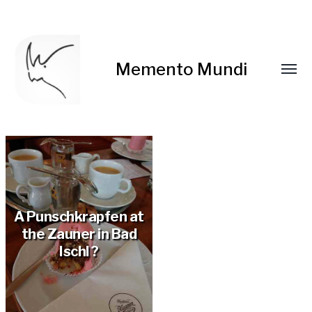
Memento Mundi
A Punschkrapfen at
the Zauner in Bad
Ischl ?