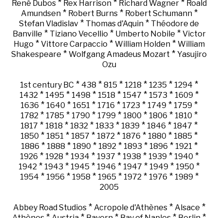
*
*
*
René Dubos
Rex Harrison
Richard Wagner
Roald
*
*
*
Amundsen
Robert Burns
Robert Schumann
*
*
Stefan Vladislav
Thomas d'Aquin
Théodore de
*
*
*
Banville
Tiziano Vecellio
Umberto Nobile
Victor
*
*
*
Hugo
Vittore Carpaccio
William Holden
William
*
*
Shakespeare
Wolfgang Amadeus Mozart
Yasujiro
Ozu
*
*
*
*
*
*
1st century BC
438
815
1218
1235
1294
*
*
*
*
*
*
*
1432
1495
1498
1518
1547
1573
1609
*
*
*
*
*
*
*
1636
1640
1651
1716
1723
1749
1759
*
*
*
*
*
*
*
1782
1785
1790
1799
1800
1806
1810
*
*
*
*
*
*
*
1817
1818
1832
1833
1839
1846
1847
*
*
*
*
*
*
*
1850
1851
1857
1872
1876
1880
1885
*
*
*
*
*
*
*
1886
1888
1890
1892
1893
1896
1921
*
*
*
*
*
*
*
1926
1928
1934
1937
1938
1939
1940
*
*
*
*
*
*
*
1942
1943
1945
1946
1947
1949
1950
*
*
*
*
*
*
*
1954
1956
1958
1965
1972
1976
1989
2005
*
*
*
Abbey Road Studios
Acropole d'Athènes
Alsace
*
*
*
*
*
Athènes
Austria
Bayern
Bay of Naples
Berlin