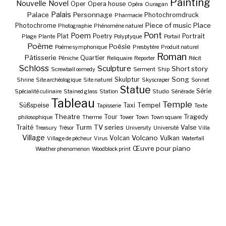
Painting
Nouvelle
Novel
Oper
Opera house
Opéra
Ouragan
Palais
Palace
Personnage
Photochromdruck
Pharmacie
Piece of music
Place
Photochrome
Photographie
Phénomène naturel
Pont
Poem
Plat
Poetry
Portrait
Plage
Plante
Polyptyque
Portail
Poème
Poésie
Poème symphonique
Presbytère
Produit naturel
Roman
Pâtisserie
Quartier
Péniche
Reliquaire
Reporter
Récit
Schloss
Sculpture
Short story
Screwball oomedy
Serment
Ship
Song
Skulptur
Shrine
Site archéologique
Site naturel
Skyscraper
Sonnet
Statue
Série
Spécialité culinaire
Stained glass
Station
Studio
Sénérade
Tableau
Temple
Tempel
Süßspeise
Taxi
Tapisserie
Texte
Theatre
Tour
Tragedy
philosophique
Therme
Tower
Town
Town square
Turm
TV series
Traité
Valse
Treasury
Trésor
University
Université
Villa
Village
Volcano
Volcan
Vulkan
Village de pêcheur
Virus
Waterfall
Œuvre pour piano
Weather phenomenon
Woodblock print