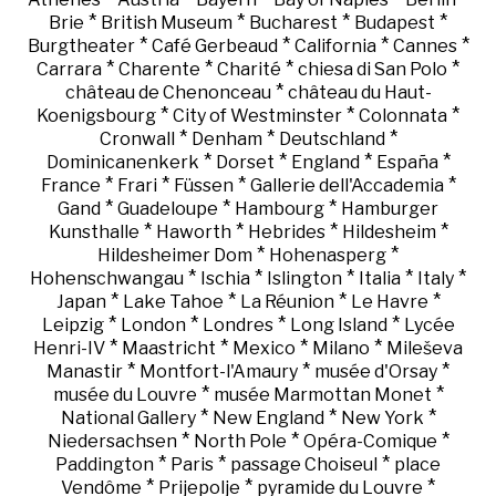
*
*
*
*
Brie
British Museum
Bucharest
Budapest
*
*
*
*
Burgtheater
Café Gerbeaud
California
Cannes
*
*
*
*
Carrara
Charente
Charité
chiesa di San Polo
*
château de Chenonceau
château du Haut-
*
*
*
Koenigsbourg
City of Westminster
Colonnata
*
*
*
Cronwall
Denham
Deutschland
*
*
*
*
Dominicanenkerk
Dorset
England
España
*
*
*
*
France
Frari
Füssen
Gallerie dell'Accademia
*
*
*
Gand
Guadeloupe
Hambourg
Hamburger
*
*
*
*
Kunsthalle
Haworth
Hebrides
Hildesheim
*
*
Hildesheimer Dom
Hohenasperg
*
*
*
*
*
Hohenschwangau
Ischia
Islington
Italia
Italy
*
*
*
*
Japan
Lake Tahoe
La Réunion
Le Havre
*
*
*
*
Leipzig
London
Londres
Long Island
Lycée
*
*
*
*
Henri-IV
Maastricht
Mexico
Milano
Mileševa
*
*
*
Manastir
Montfort-l'Amaury
musée d'Orsay
*
*
musée du Louvre
musée Marmottan Monet
*
*
*
National Gallery
New England
New York
*
*
*
Niedersachsen
North Pole
Opéra-Comique
*
*
*
Paddington
Paris
passage Choiseul
place
*
*
*
Vendôme
Prijepolje
pyramide du Louvre