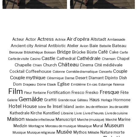
Actress
Air d'opéra
Actor
Altstadt
Acteur
Actrice
Ambassade
Ancient city
Baie
Bateau
Animal
Antibiotic
Atelier
Avion
Bataille
Bridge
Café
Brücke
Büste
Cake
Berceuse
Bibliothèque
Boisson
Carte
Castle
Cathédrale
Cathedral
Chapel
Carte de visite
Casino
Chanson
Château
Chapelle
Church
Cité médiévale
Cinema
Chien
Couple
Coffeehouse
Cocktail
Colonne
Comédie dramatique
Concerto
Couple mythique
Desert
Diamant
Dipinto
Dish
Céramique
Danse
Eglise
Dom
Drapeau
Dôme
Ebook
Emblème
En-cas
Estampe
Faïence
Film
Fresque
Fortification
Fresco
Fresko
Fête
Fleur
Fontaine
Gemälde
Haus
Graffiti
Hormone
Galerie
Grande roue
Gâteau
Horloge
Hotel
House
Insel
Ile
Island
Icône
Jardin
Jeu de réflexion
Jeu de société
Kathedrale
Kirche
Kunstlied
Librairie
Livre
Livre d'heures
Livre de cuisine
Maison
Manuscript
Marine
Maladie infectieuse
Marche (musique)
Marché
Museum
Medizin
Mural
Montagne
Morceau de musique
Mosaïque
Musée
Mythos
Nature morte
Musique
Musique religieuse
Mélodie