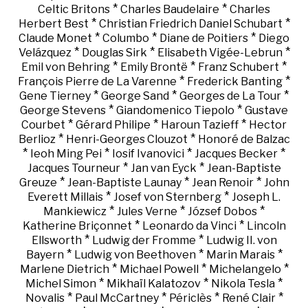
*
*
Celtic Britons
Charles Baudelaire
Charles
*
*
Herbert Best
Christian Friedrich Daniel Schubart
*
*
*
Claude Monet
Columbo
Diane de Poitiers
Diego
*
*
*
Velázquez
Douglas Sirk
Elisabeth Vigée-Lebrun
*
*
*
Emil von Behring
Emily Brontë
Franz Schubert
*
*
François Pierre de La Varenne
Frederick Banting
*
*
*
Gene Tierney
George Sand
Georges de La Tour
*
*
George Stevens
Giandomenico Tiepolo
Gustave
*
*
*
Courbet
Gérard Philipe
Haroun Tazieff
Hector
*
*
Berlioz
Henri-Georges Clouzot
Honoré de Balzac
*
*
*
*
Ieoh Ming Pei
Iosif Ivanovici
Jacques Becker
*
*
Jacques Tourneur
Jan van Eyck
Jean-Baptiste
*
*
*
Greuze
Jean-Baptiste Launay
Jean Renoir
John
*
*
Everett Millais
Josef von Sternberg
Joseph L.
*
*
*
Mankiewicz
Jules Verne
József Dobos
*
*
Katherine Briçonnet
Leonardo da Vinci
Lincoln
*
*
Ellsworth
Ludwig der Fromme
Ludwig II. von
*
*
*
Bayern
Ludwig von Beethoven
Marin Marais
*
*
*
Marlene Dietrich
Michael Powell
Michelangelo
*
*
*
Michel Simon
Mikhaïl Kalatozov
Nikola Tesla
*
*
*
*
Novalis
Paul McCartney
Périclès
René Clair