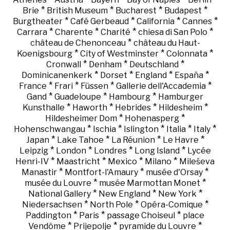
*
*
*
*
Brie
British Museum
Bucharest
Budapest
*
*
*
*
Burgtheater
Café Gerbeaud
California
Cannes
*
*
*
*
Carrara
Charente
Charité
chiesa di San Polo
*
château de Chenonceau
château du Haut-
*
*
*
Koenigsbourg
City of Westminster
Colonnata
*
*
*
Cronwall
Denham
Deutschland
*
*
*
*
Dominicanenkerk
Dorset
England
España
*
*
*
*
France
Frari
Füssen
Gallerie dell'Accademia
*
*
*
Gand
Guadeloupe
Hambourg
Hamburger
*
*
*
*
Kunsthalle
Haworth
Hebrides
Hildesheim
*
*
Hildesheimer Dom
Hohenasperg
*
*
*
*
*
Hohenschwangau
Ischia
Islington
Italia
Italy
*
*
*
*
Japan
Lake Tahoe
La Réunion
Le Havre
*
*
*
*
Leipzig
London
Londres
Long Island
Lycée
*
*
*
*
Henri-IV
Maastricht
Mexico
Milano
Mileševa
*
*
*
Manastir
Montfort-l'Amaury
musée d'Orsay
*
*
musée du Louvre
musée Marmottan Monet
*
*
*
National Gallery
New England
New York
*
*
*
Niedersachsen
North Pole
Opéra-Comique
*
*
*
Paddington
Paris
passage Choiseul
place
*
*
*
Vendôme
Prijepolje
pyramide du Louvre