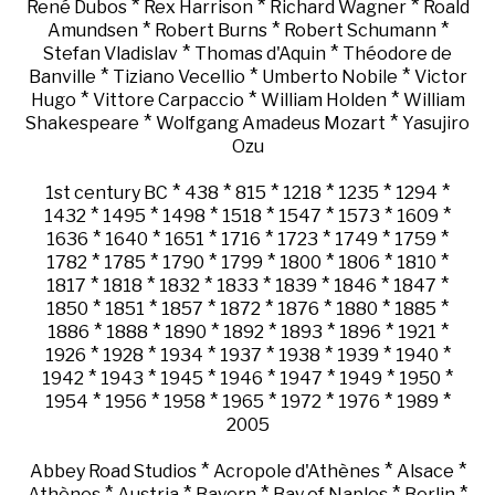
*
*
*
René Dubos
Rex Harrison
Richard Wagner
Roald
*
*
*
Amundsen
Robert Burns
Robert Schumann
*
*
Stefan Vladislav
Thomas d'Aquin
Théodore de
*
*
*
Banville
Tiziano Vecellio
Umberto Nobile
Victor
*
*
*
Hugo
Vittore Carpaccio
William Holden
William
*
*
Shakespeare
Wolfgang Amadeus Mozart
Yasujiro
Ozu
*
*
*
*
*
*
1st century BC
438
815
1218
1235
1294
*
*
*
*
*
*
*
1432
1495
1498
1518
1547
1573
1609
*
*
*
*
*
*
*
1636
1640
1651
1716
1723
1749
1759
*
*
*
*
*
*
*
1782
1785
1790
1799
1800
1806
1810
*
*
*
*
*
*
*
1817
1818
1832
1833
1839
1846
1847
*
*
*
*
*
*
*
1850
1851
1857
1872
1876
1880
1885
*
*
*
*
*
*
*
1886
1888
1890
1892
1893
1896
1921
*
*
*
*
*
*
*
1926
1928
1934
1937
1938
1939
1940
*
*
*
*
*
*
*
1942
1943
1945
1946
1947
1949
1950
*
*
*
*
*
*
*
1954
1956
1958
1965
1972
1976
1989
2005
*
*
*
Abbey Road Studios
Acropole d'Athènes
Alsace
*
*
*
*
*
Athènes
Austria
Bayern
Bay of Naples
Berlin