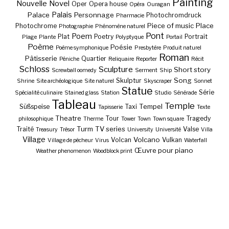
Painting
Nouvelle
Novel
Oper
Opera house
Opéra
Ouragan
Palais
Palace
Personnage
Photochromdruck
Pharmacie
Piece of music
Place
Photochrome
Photographie
Phénomène naturel
Pont
Poem
Plat
Poetry
Portrait
Plage
Plante
Polyptyque
Portail
Poème
Poésie
Poème symphonique
Presbytère
Produit naturel
Roman
Pâtisserie
Quartier
Péniche
Reliquaire
Reporter
Récit
Schloss
Sculpture
Short story
Screwball oomedy
Serment
Ship
Song
Skulptur
Shrine
Site archéologique
Site naturel
Skyscraper
Sonnet
Statue
Série
Spécialité culinaire
Stained glass
Station
Studio
Sénérade
Tableau
Temple
Tempel
Süßspeise
Taxi
Tapisserie
Texte
Theatre
Tour
Tragedy
philosophique
Therme
Tower
Town
Town square
Turm
TV series
Traité
Valse
Treasury
Trésor
University
Université
Villa
Village
Volcano
Volcan
Vulkan
Village de pêcheur
Virus
Waterfall
Œuvre pour piano
Weather phenomenon
Woodblock print