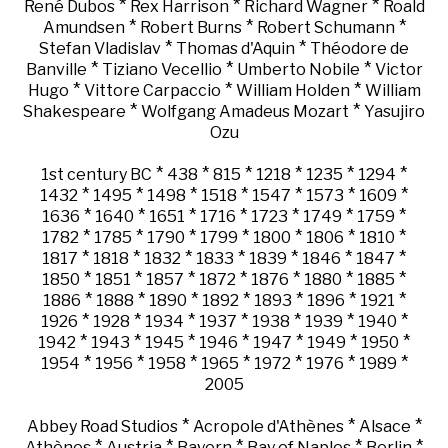
*
*
*
René Dubos
Rex Harrison
Richard Wagner
Roald
*
*
*
Amundsen
Robert Burns
Robert Schumann
*
*
Stefan Vladislav
Thomas d'Aquin
Théodore de
*
*
*
Banville
Tiziano Vecellio
Umberto Nobile
Victor
*
*
*
Hugo
Vittore Carpaccio
William Holden
William
*
*
Shakespeare
Wolfgang Amadeus Mozart
Yasujiro
Ozu
*
*
*
*
*
*
1st century BC
438
815
1218
1235
1294
*
*
*
*
*
*
*
1432
1495
1498
1518
1547
1573
1609
*
*
*
*
*
*
*
1636
1640
1651
1716
1723
1749
1759
*
*
*
*
*
*
*
1782
1785
1790
1799
1800
1806
1810
*
*
*
*
*
*
*
1817
1818
1832
1833
1839
1846
1847
*
*
*
*
*
*
*
1850
1851
1857
1872
1876
1880
1885
*
*
*
*
*
*
*
1886
1888
1890
1892
1893
1896
1921
*
*
*
*
*
*
*
1926
1928
1934
1937
1938
1939
1940
*
*
*
*
*
*
*
1942
1943
1945
1946
1947
1949
1950
*
*
*
*
*
*
*
1954
1956
1958
1965
1972
1976
1989
2005
*
*
*
Abbey Road Studios
Acropole d'Athènes
Alsace
*
*
*
*
*
Athènes
Austria
Bayern
Bay of Naples
Berlin