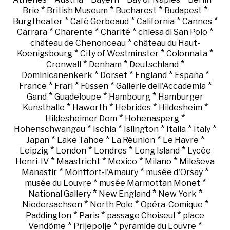
*
*
*
*
Brie
British Museum
Bucharest
Budapest
*
*
*
*
Burgtheater
Café Gerbeaud
California
Cannes
*
*
*
*
Carrara
Charente
Charité
chiesa di San Polo
*
château de Chenonceau
château du Haut-
*
*
*
Koenigsbourg
City of Westminster
Colonnata
*
*
*
Cronwall
Denham
Deutschland
*
*
*
*
Dominicanenkerk
Dorset
England
España
*
*
*
*
France
Frari
Füssen
Gallerie dell'Accademia
*
*
*
Gand
Guadeloupe
Hambourg
Hamburger
*
*
*
*
Kunsthalle
Haworth
Hebrides
Hildesheim
*
*
Hildesheimer Dom
Hohenasperg
*
*
*
*
*
Hohenschwangau
Ischia
Islington
Italia
Italy
*
*
*
*
Japan
Lake Tahoe
La Réunion
Le Havre
*
*
*
*
Leipzig
London
Londres
Long Island
Lycée
*
*
*
*
Henri-IV
Maastricht
Mexico
Milano
Mileševa
*
*
*
Manastir
Montfort-l'Amaury
musée d'Orsay
*
*
musée du Louvre
musée Marmottan Monet
*
*
*
National Gallery
New England
New York
*
*
*
Niedersachsen
North Pole
Opéra-Comique
*
*
*
Paddington
Paris
passage Choiseul
place
*
*
*
Vendôme
Prijepolje
pyramide du Louvre