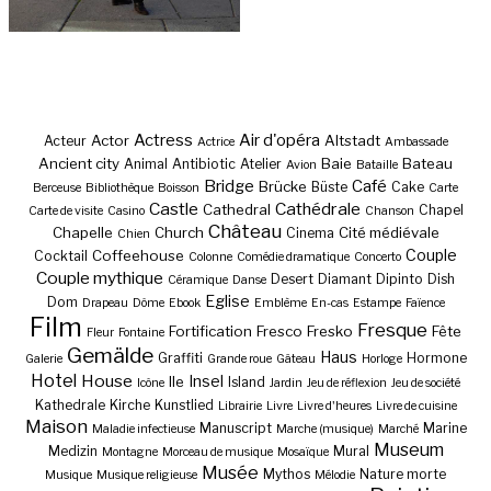
Actress
Air d'opéra
Actor
Altstadt
Acteur
Actrice
Ambassade
Ancient city
Baie
Bateau
Animal
Antibiotic
Atelier
Avion
Bataille
Bridge
Café
Brücke
Büste
Cake
Berceuse
Bibliothèque
Boisson
Carte
Castle
Cathédrale
Cathedral
Chapel
Carte de visite
Casino
Chanson
Château
Chapelle
Church
Cité médiévale
Cinema
Chien
Couple
Coffeehouse
Cocktail
Colonne
Comédie dramatique
Concerto
Couple mythique
Desert
Diamant
Dipinto
Dish
Céramique
Danse
Eglise
Dom
Drapeau
Dôme
Ebook
Emblème
En-cas
Estampe
Faïence
Film
Fresque
Fortification
Fresco
Fresko
Fête
Fleur
Fontaine
Gemälde
Haus
Graffiti
Hormone
Galerie
Grande roue
Gâteau
Horloge
Hotel
House
Insel
Ile
Island
Icône
Jardin
Jeu de réflexion
Jeu de société
Kathedrale
Kirche
Kunstlied
Librairie
Livre
Livre d'heures
Livre de cuisine
Maison
Manuscript
Marine
Maladie infectieuse
Marche (musique)
Marché
Museum
Medizin
Mural
Montagne
Morceau de musique
Mosaïque
Musée
Mythos
Nature morte
Musique
Musique religieuse
Mélodie