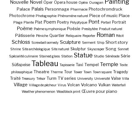
Painting
Nouvelle
Novel
Oper
Opera house
Opéra
Ouragan
Palais
Palace
Personnage
Photochromdruck
Pharmacie
Piece of music
Place
Photochrome
Photographie
Phénomène naturel
Pont
Poem
Plat
Poetry
Portrait
Plage
Plante
Polyptyque
Portail
Poème
Poésie
Poème symphonique
Presbytère
Produit naturel
Roman
Pâtisserie
Quartier
Péniche
Reliquaire
Reporter
Récit
Schloss
Sculpture
Short story
Screwball oomedy
Serment
Ship
Song
Skulptur
Shrine
Site archéologique
Site naturel
Skyscraper
Sonnet
Statue
Série
Spécialité culinaire
Stained glass
Station
Studio
Sénérade
Tableau
Temple
Tempel
Süßspeise
Taxi
Tapisserie
Texte
Theatre
Tour
Tragedy
philosophique
Therme
Tower
Town
Town square
Turm
TV series
Traité
Valse
Treasury
Trésor
University
Université
Villa
Village
Volcano
Volcan
Vulkan
Village de pêcheur
Virus
Waterfall
Œuvre pour piano
Weather phenomenon
Woodblock print