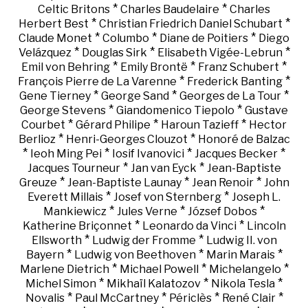
*
*
Celtic Britons
Charles Baudelaire
Charles
*
*
Herbert Best
Christian Friedrich Daniel Schubart
*
*
*
Claude Monet
Columbo
Diane de Poitiers
Diego
*
*
*
Velázquez
Douglas Sirk
Elisabeth Vigée-Lebrun
*
*
*
Emil von Behring
Emily Brontë
Franz Schubert
*
*
François Pierre de La Varenne
Frederick Banting
*
*
*
Gene Tierney
George Sand
Georges de La Tour
*
*
George Stevens
Giandomenico Tiepolo
Gustave
*
*
*
Courbet
Gérard Philipe
Haroun Tazieff
Hector
*
*
Berlioz
Henri-Georges Clouzot
Honoré de Balzac
*
*
*
*
Ieoh Ming Pei
Iosif Ivanovici
Jacques Becker
*
*
Jacques Tourneur
Jan van Eyck
Jean-Baptiste
*
*
*
Greuze
Jean-Baptiste Launay
Jean Renoir
John
*
*
Everett Millais
Josef von Sternberg
Joseph L.
*
*
*
Mankiewicz
Jules Verne
József Dobos
*
*
Katherine Briçonnet
Leonardo da Vinci
Lincoln
*
*
Ellsworth
Ludwig der Fromme
Ludwig II. von
*
*
*
Bayern
Ludwig von Beethoven
Marin Marais
*
*
*
Marlene Dietrich
Michael Powell
Michelangelo
*
*
*
Michel Simon
Mikhaïl Kalatozov
Nikola Tesla
*
*
*
*
Novalis
Paul McCartney
Périclès
René Clair