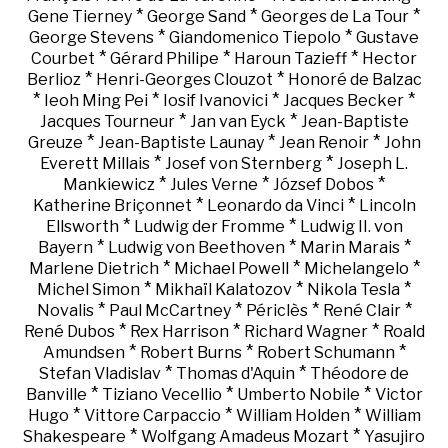
*
*
*
Gene Tierney
George Sand
Georges de La Tour
*
*
George Stevens
Giandomenico Tiepolo
Gustave
*
*
*
Courbet
Gérard Philipe
Haroun Tazieff
Hector
*
*
Berlioz
Henri-Georges Clouzot
Honoré de Balzac
*
*
*
*
Ieoh Ming Pei
Iosif Ivanovici
Jacques Becker
*
*
Jacques Tourneur
Jan van Eyck
Jean-Baptiste
*
*
*
Greuze
Jean-Baptiste Launay
Jean Renoir
John
*
*
Everett Millais
Josef von Sternberg
Joseph L.
*
*
*
Mankiewicz
Jules Verne
József Dobos
*
*
Katherine Briçonnet
Leonardo da Vinci
Lincoln
*
*
Ellsworth
Ludwig der Fromme
Ludwig II. von
*
*
*
Bayern
Ludwig von Beethoven
Marin Marais
*
*
*
Marlene Dietrich
Michael Powell
Michelangelo
*
*
*
Michel Simon
Mikhaïl Kalatozov
Nikola Tesla
*
*
*
*
Novalis
Paul McCartney
Périclès
René Clair
*
*
*
René Dubos
Rex Harrison
Richard Wagner
Roald
*
*
*
Amundsen
Robert Burns
Robert Schumann
*
*
Stefan Vladislav
Thomas d'Aquin
Théodore de
*
*
*
Banville
Tiziano Vecellio
Umberto Nobile
Victor
*
*
*
Hugo
Vittore Carpaccio
William Holden
William
*
*
Shakespeare
Wolfgang Amadeus Mozart
Yasujiro