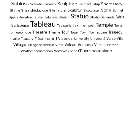
Schloss
Sculpture
Short story
Screwball oomedy
Serment
Ship
Song
Skulptur
Shrine
Site archéologique
Site naturel
Skyscraper
Sonnet
Statue
Série
Spécialité culinaire
Stained glass
Station
Studio
Sénérade
Tableau
Temple
Tempel
Süßspeise
Taxi
Tapisserie
Texte
Theatre
Tour
Tragedy
philosophique
Therme
Tower
Town
Town square
Turm
TV series
Traité
Valse
Treasury
Trésor
University
Université
Villa
Village
Volcano
Volcan
Vulkan
Village de pêcheur
Virus
Waterfall
Œuvre pour piano
Weather phenomenon
Woodblock print