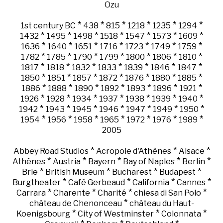
Ozu
*
*
*
*
*
*
1st century BC
438
815
1218
1235
1294
*
*
*
*
*
*
*
1432
1495
1498
1518
1547
1573
1609
*
*
*
*
*
*
*
1636
1640
1651
1716
1723
1749
1759
*
*
*
*
*
*
*
1782
1785
1790
1799
1800
1806
1810
*
*
*
*
*
*
*
1817
1818
1832
1833
1839
1846
1847
*
*
*
*
*
*
*
1850
1851
1857
1872
1876
1880
1885
*
*
*
*
*
*
*
1886
1888
1890
1892
1893
1896
1921
*
*
*
*
*
*
*
1926
1928
1934
1937
1938
1939
1940
*
*
*
*
*
*
*
1942
1943
1945
1946
1947
1949
1950
*
*
*
*
*
*
*
1954
1956
1958
1965
1972
1976
1989
2005
*
*
*
Abbey Road Studios
Acropole d'Athènes
Alsace
*
*
*
*
*
Athènes
Austria
Bayern
Bay of Naples
Berlin
*
*
*
*
Brie
British Museum
Bucharest
Budapest
*
*
*
*
Burgtheater
Café Gerbeaud
California
Cannes
*
*
*
*
Carrara
Charente
Charité
chiesa di San Polo
*
château de Chenonceau
château du Haut-
*
*
*
Koenigsbourg
City of Westminster
Colonnata