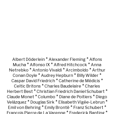
*
*
Albert Döderlein
Alexander Fleming
Alfons
*
*
*
Mucha
Alfonso IX
Alfred Hitchcock
Anna
*
*
*
Netrebko
Antonio Vivaldi
Arcimboldo
Arthur
*
*
*
Conan Doyle
Audrey Hepburn
Billy Wilder
*
*
Caspar David Friedrich
Catherine de Médicis
*
*
Celtic Britons
Charles Baudelaire
Charles
*
*
Herbert Best
Christian Friedrich Daniel Schubart
*
*
*
Claude Monet
Columbo
Diane de Poitiers
Diego
*
*
*
Velázquez
Douglas Sirk
Elisabeth Vigée-Lebrun
*
*
*
Emil von Behring
Emily Brontë
Franz Schubert
*
*
François Pierre de La Varenne
Frederick Banting