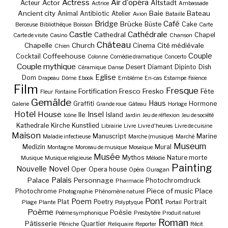
Actress
Air d'opéra
Actor
Altstadt
Acteur
Actrice
Ambassade
Ancient city
Baie
Bateau
Animal
Antibiotic
Atelier
Avion
Bataille
Bridge
Café
Brücke
Büste
Cake
Berceuse
Bibliothèque
Boisson
Carte
Castle
Cathédrale
Cathedral
Chapel
Carte de visite
Casino
Chanson
Château
Chapelle
Church
Cité médiévale
Cinema
Chien
Couple
Coffeehouse
Cocktail
Colonne
Comédie dramatique
Concerto
Couple mythique
Desert
Diamant
Dipinto
Dish
Céramique
Danse
Eglise
Dom
Drapeau
Dôme
Ebook
Emblème
En-cas
Estampe
Faïence
Film
Fresque
Fortification
Fresco
Fresko
Fête
Fleur
Fontaine
Gemälde
Haus
Graffiti
Hormone
Galerie
Grande roue
Gâteau
Horloge
Hotel
House
Insel
Ile
Island
Icône
Jardin
Jeu de réflexion
Jeu de société
Kathedrale
Kirche
Kunstlied
Librairie
Livre
Livre d'heures
Livre de cuisine
Maison
Manuscript
Marine
Maladie infectieuse
Marche (musique)
Marché
Museum
Medizin
Mural
Montagne
Morceau de musique
Mosaïque
Musée
Mythos
Nature morte
Musique
Musique religieuse
Mélodie
Painting
Nouvelle
Novel
Oper
Opera house
Opéra
Ouragan
Palais
Palace
Personnage
Photochromdruck
Pharmacie
Piece of music
Place
Photochrome
Photographie
Phénomène naturel
Pont
Poem
Plat
Poetry
Portrait
Plage
Plante
Polyptyque
Portail
Poème
Poésie
Poème symphonique
Presbytère
Produit naturel
Roman
Pâtisserie
Quartier
Péniche
Reliquaire
Reporter
Récit