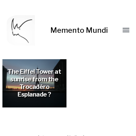
Memento Mundi
The Eiffel Tower at
sunrise from the
Trocadéro
Esplanade ?