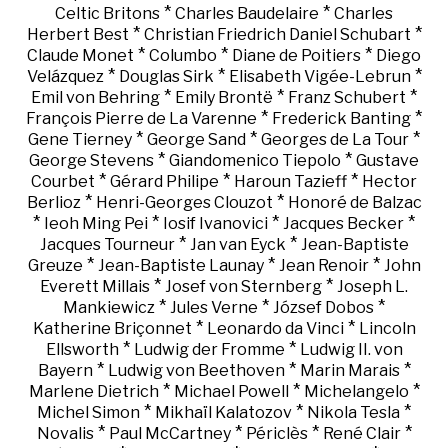
*
*
Celtic Britons
Charles Baudelaire
Charles
*
*
Herbert Best
Christian Friedrich Daniel Schubart
*
*
*
Claude Monet
Columbo
Diane de Poitiers
Diego
*
*
*
Velázquez
Douglas Sirk
Elisabeth Vigée-Lebrun
*
*
*
Emil von Behring
Emily Brontë
Franz Schubert
*
*
François Pierre de La Varenne
Frederick Banting
*
*
*
Gene Tierney
George Sand
Georges de La Tour
*
*
George Stevens
Giandomenico Tiepolo
Gustave
*
*
*
Courbet
Gérard Philipe
Haroun Tazieff
Hector
*
*
Berlioz
Henri-Georges Clouzot
Honoré de Balzac
*
*
*
*
Ieoh Ming Pei
Iosif Ivanovici
Jacques Becker
*
*
Jacques Tourneur
Jan van Eyck
Jean-Baptiste
*
*
*
Greuze
Jean-Baptiste Launay
Jean Renoir
John
*
*
Everett Millais
Josef von Sternberg
Joseph L.
*
*
*
Mankiewicz
Jules Verne
József Dobos
*
*
Katherine Briçonnet
Leonardo da Vinci
Lincoln
*
*
Ellsworth
Ludwig der Fromme
Ludwig II. von
*
*
*
Bayern
Ludwig von Beethoven
Marin Marais
*
*
*
Marlene Dietrich
Michael Powell
Michelangelo
*
*
*
Michel Simon
Mikhaïl Kalatozov
Nikola Tesla
*
*
*
*
Novalis
Paul McCartney
Périclès
René Clair