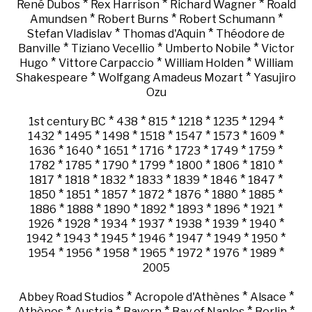
*
*
*
René Dubos
Rex Harrison
Richard Wagner
Roald
*
*
*
Amundsen
Robert Burns
Robert Schumann
*
*
Stefan Vladislav
Thomas d'Aquin
Théodore de
*
*
*
Banville
Tiziano Vecellio
Umberto Nobile
Victor
*
*
*
Hugo
Vittore Carpaccio
William Holden
William
*
*
Shakespeare
Wolfgang Amadeus Mozart
Yasujiro
Ozu
*
*
*
*
*
*
1st century BC
438
815
1218
1235
1294
*
*
*
*
*
*
*
1432
1495
1498
1518
1547
1573
1609
*
*
*
*
*
*
*
1636
1640
1651
1716
1723
1749
1759
*
*
*
*
*
*
*
1782
1785
1790
1799
1800
1806
1810
*
*
*
*
*
*
*
1817
1818
1832
1833
1839
1846
1847
*
*
*
*
*
*
*
1850
1851
1857
1872
1876
1880
1885
*
*
*
*
*
*
*
1886
1888
1890
1892
1893
1896
1921
*
*
*
*
*
*
*
1926
1928
1934
1937
1938
1939
1940
*
*
*
*
*
*
*
1942
1943
1945
1946
1947
1949
1950
*
*
*
*
*
*
*
1954
1956
1958
1965
1972
1976
1989
2005
*
*
*
Abbey Road Studios
Acropole d'Athènes
Alsace
*
*
*
*
*
Athènes
Austria
Bayern
Bay of Naples
Berlin