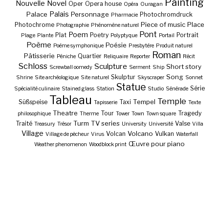
Painting
Nouvelle
Novel
Oper
Opera house
Opéra
Ouragan
Palais
Palace
Personnage
Photochromdruck
Pharmacie
Piece of music
Place
Photochrome
Photographie
Phénomène naturel
Pont
Poem
Plat
Poetry
Portrait
Plage
Plante
Polyptyque
Portail
Poème
Poésie
Poème symphonique
Presbytère
Produit naturel
Roman
Pâtisserie
Quartier
Péniche
Reliquaire
Reporter
Récit
Schloss
Sculpture
Short story
Screwball oomedy
Serment
Ship
Song
Skulptur
Shrine
Site archéologique
Site naturel
Skyscraper
Sonnet
Statue
Série
Spécialité culinaire
Stained glass
Station
Studio
Sénérade
Tableau
Temple
Tempel
Süßspeise
Taxi
Tapisserie
Texte
Theatre
Tour
Tragedy
philosophique
Therme
Tower
Town
Town square
Turm
TV series
Traité
Valse
Treasury
Trésor
University
Université
Villa
Village
Volcano
Volcan
Vulkan
Village de pêcheur
Virus
Waterfall
Œuvre pour piano
Weather phenomenon
Woodblock print