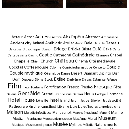
Actress
Air d'opéra
Actor
Altstadt
Acteur
Actrice
Ambassade
Ancient city
Baie
Bateau
Animal
Antibiotic
Atelier
Avion
Bataille
Bridge
Café
Brücke
Büste
Cake
Berceuse
Bibliothèque
Boisson
Carte
Castle
Cathédrale
Cathedral
Chapel
Carte de visite
Casino
Chanson
Château
Chapelle
Church
Cité médiévale
Cinema
Chien
Couple
Coffeehouse
Cocktail
Colonne
Comédie dramatique
Concerto
Couple mythique
Desert
Diamant
Dipinto
Dish
Céramique
Danse
Eglise
Dom
Drapeau
Dôme
Ebook
Emblème
En-cas
Estampe
Faïence
Film
Fresque
Fortification
Fresco
Fresko
Fête
Fleur
Fontaine
Gemälde
Haus
Graffiti
Hormone
Galerie
Grande roue
Gâteau
Horloge
Hotel
House
Insel
Ile
Island
Icône
Jardin
Jeu de réflexion
Jeu de société
Kathedrale
Kirche
Kunstlied
Librairie
Livre
Livre d'heures
Livre de cuisine
Maison
Manuscript
Marine
Maladie infectieuse
Marche (musique)
Marché
Museum
Medizin
Mural
Montagne
Morceau de musique
Mosaïque
Musée
Mythos
Nature morte
Musique
Musique religieuse
Mélodie