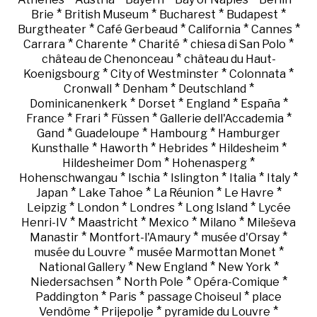
*
*
*
*
Brie
British Museum
Bucharest
Budapest
*
*
*
*
Burgtheater
Café Gerbeaud
California
Cannes
*
*
*
*
Carrara
Charente
Charité
chiesa di San Polo
*
château de Chenonceau
château du Haut-
*
*
*
Koenigsbourg
City of Westminster
Colonnata
*
*
*
Cronwall
Denham
Deutschland
*
*
*
*
Dominicanenkerk
Dorset
England
España
*
*
*
*
France
Frari
Füssen
Gallerie dell'Accademia
*
*
*
Gand
Guadeloupe
Hambourg
Hamburger
*
*
*
*
Kunsthalle
Haworth
Hebrides
Hildesheim
*
*
Hildesheimer Dom
Hohenasperg
*
*
*
*
*
Hohenschwangau
Ischia
Islington
Italia
Italy
*
*
*
*
Japan
Lake Tahoe
La Réunion
Le Havre
*
*
*
*
Leipzig
London
Londres
Long Island
Lycée
*
*
*
*
Henri-IV
Maastricht
Mexico
Milano
Mileševa
*
*
*
Manastir
Montfort-l'Amaury
musée d'Orsay
*
*
musée du Louvre
musée Marmottan Monet
*
*
*
National Gallery
New England
New York
*
*
*
Niedersachsen
North Pole
Opéra-Comique
*
*
*
Paddington
Paris
passage Choiseul
place
*
*
*
Vendôme
Prijepolje
pyramide du Louvre