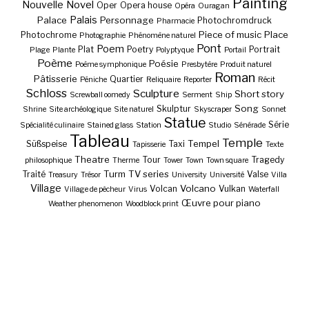
Painting
Nouvelle
Novel
Oper
Opera house
Opéra
Ouragan
Palais
Palace
Personnage
Photochromdruck
Pharmacie
Piece of music
Place
Photochrome
Photographie
Phénomène naturel
Pont
Poem
Plat
Poetry
Portrait
Plage
Plante
Polyptyque
Portail
Poème
Poésie
Poème symphonique
Presbytère
Produit naturel
Roman
Pâtisserie
Quartier
Péniche
Reliquaire
Reporter
Récit
Schloss
Sculpture
Short story
Screwball oomedy
Serment
Ship
Song
Skulptur
Shrine
Site archéologique
Site naturel
Skyscraper
Sonnet
Statue
Série
Spécialité culinaire
Stained glass
Station
Studio
Sénérade
Tableau
Temple
Tempel
Süßspeise
Taxi
Tapisserie
Texte
Theatre
Tour
Tragedy
philosophique
Therme
Tower
Town
Town square
Turm
TV series
Traité
Valse
Treasury
Trésor
University
Université
Villa
Village
Volcano
Volcan
Vulkan
Village de pêcheur
Virus
Waterfall
Œuvre pour piano
Weather phenomenon
Woodblock print