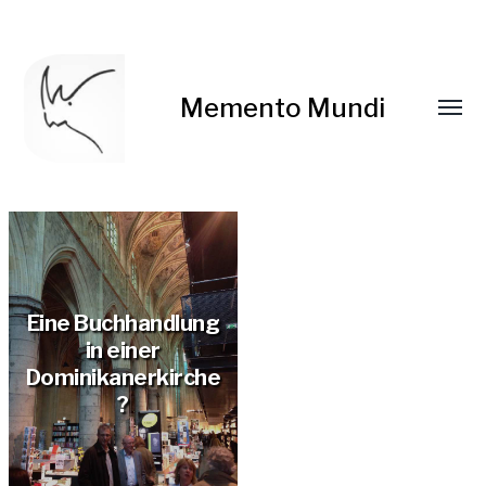
Memento Mundi
Eine Buchhandlung
in einer
Dominikanerkirche
?