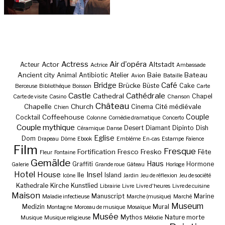
Actress
Air d'opéra
Actor
Altstadt
Acteur
Actrice
Ambassade
Ancient city
Baie
Bateau
Animal
Antibiotic
Atelier
Avion
Bataille
Bridge
Café
Brücke
Büste
Cake
Berceuse
Bibliothèque
Boisson
Carte
Castle
Cathédrale
Cathedral
Chapel
Carte de visite
Casino
Chanson
Château
Chapelle
Church
Cité médiévale
Cinema
Chien
Couple
Coffeehouse
Cocktail
Colonne
Comédie dramatique
Concerto
Couple mythique
Desert
Diamant
Dipinto
Dish
Céramique
Danse
Eglise
Dom
Drapeau
Dôme
Ebook
Emblème
En-cas
Estampe
Faïence
Film
Fresque
Fortification
Fresco
Fresko
Fête
Fleur
Fontaine
Gemälde
Haus
Graffiti
Hormone
Galerie
Grande roue
Gâteau
Horloge
Hotel
House
Insel
Ile
Island
Icône
Jardin
Jeu de réflexion
Jeu de société
Kathedrale
Kirche
Kunstlied
Librairie
Livre
Livre d'heures
Livre de cuisine
Maison
Manuscript
Marine
Maladie infectieuse
Marche (musique)
Marché
Museum
Medizin
Mural
Montagne
Morceau de musique
Mosaïque
Musée
Mythos
Nature morte
Musique
Musique religieuse
Mélodie