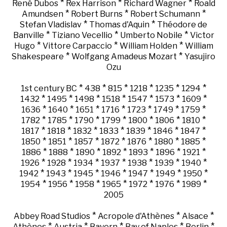
*
*
*
René Dubos
Rex Harrison
Richard Wagner
Roald
*
*
*
Amundsen
Robert Burns
Robert Schumann
*
*
Stefan Vladislav
Thomas d'Aquin
Théodore de
*
*
*
Banville
Tiziano Vecellio
Umberto Nobile
Victor
*
*
*
Hugo
Vittore Carpaccio
William Holden
William
*
*
Shakespeare
Wolfgang Amadeus Mozart
Yasujiro
Ozu
*
*
*
*
*
*
1st century BC
438
815
1218
1235
1294
*
*
*
*
*
*
*
1432
1495
1498
1518
1547
1573
1609
*
*
*
*
*
*
*
1636
1640
1651
1716
1723
1749
1759
*
*
*
*
*
*
*
1782
1785
1790
1799
1800
1806
1810
*
*
*
*
*
*
*
1817
1818
1832
1833
1839
1846
1847
*
*
*
*
*
*
*
1850
1851
1857
1872
1876
1880
1885
*
*
*
*
*
*
*
1886
1888
1890
1892
1893
1896
1921
*
*
*
*
*
*
*
1926
1928
1934
1937
1938
1939
1940
*
*
*
*
*
*
*
1942
1943
1945
1946
1947
1949
1950
*
*
*
*
*
*
*
1954
1956
1958
1965
1972
1976
1989
2005
*
*
*
Abbey Road Studios
Acropole d'Athènes
Alsace
*
*
*
*
*
Athènes
Austria
Bayern
Bay of Naples
Berlin