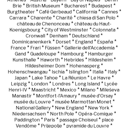
*
*
*
*
Brie
British Museum
Bucharest
Budapest
*
*
*
*
Burgtheater
Café Gerbeaud
California
Cannes
*
*
*
*
Carrara
Charente
Charité
chiesa di San Polo
*
château de Chenonceau
château du Haut-
*
*
*
Koenigsbourg
City of Westminster
Colonnata
*
*
*
Cronwall
Denham
Deutschland
*
*
*
*
Dominicanenkerk
Dorset
England
España
*
*
*
*
France
Frari
Füssen
Gallerie dell'Accademia
*
*
*
Gand
Guadeloupe
Hambourg
Hamburger
*
*
*
*
Kunsthalle
Haworth
Hebrides
Hildesheim
*
*
Hildesheimer Dom
Hohenasperg
*
*
*
*
*
Hohenschwangau
Ischia
Islington
Italia
Italy
*
*
*
*
Japan
Lake Tahoe
La Réunion
Le Havre
*
*
*
*
Leipzig
London
Londres
Long Island
Lycée
*
*
*
*
Henri-IV
Maastricht
Mexico
Milano
Mileševa
*
*
*
Manastir
Montfort-l'Amaury
musée d'Orsay
*
*
musée du Louvre
musée Marmottan Monet
*
*
*
National Gallery
New England
New York
*
*
*
Niedersachsen
North Pole
Opéra-Comique
*
*
*
Paddington
Paris
passage Choiseul
place
*
*
*
Vendôme
Prijepolje
pyramide du Louvre