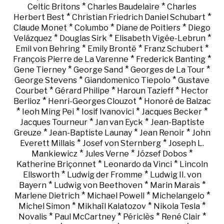
*
*
Celtic Britons
Charles Baudelaire
Charles
*
*
Herbert Best
Christian Friedrich Daniel Schubart
*
*
*
Claude Monet
Columbo
Diane de Poitiers
Diego
*
*
*
Velázquez
Douglas Sirk
Elisabeth Vigée-Lebrun
*
*
*
Emil von Behring
Emily Brontë
Franz Schubert
*
*
François Pierre de La Varenne
Frederick Banting
*
*
*
Gene Tierney
George Sand
Georges de La Tour
*
*
George Stevens
Giandomenico Tiepolo
Gustave
*
*
*
Courbet
Gérard Philipe
Haroun Tazieff
Hector
*
*
Berlioz
Henri-Georges Clouzot
Honoré de Balzac
*
*
*
*
Ieoh Ming Pei
Iosif Ivanovici
Jacques Becker
*
*
Jacques Tourneur
Jan van Eyck
Jean-Baptiste
*
*
*
Greuze
Jean-Baptiste Launay
Jean Renoir
John
*
*
Everett Millais
Josef von Sternberg
Joseph L.
*
*
*
Mankiewicz
Jules Verne
József Dobos
*
*
Katherine Briçonnet
Leonardo da Vinci
Lincoln
*
*
Ellsworth
Ludwig der Fromme
Ludwig II. von
*
*
*
Bayern
Ludwig von Beethoven
Marin Marais
*
*
*
Marlene Dietrich
Michael Powell
Michelangelo
*
*
*
Michel Simon
Mikhaïl Kalatozov
Nikola Tesla
*
*
*
*
Novalis
Paul McCartney
Périclès
René Clair