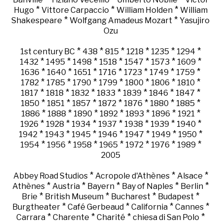
*
*
*
Hugo
Vittore Carpaccio
William Holden
William
*
*
Shakespeare
Wolfgang Amadeus Mozart
Yasujiro
Ozu
*
*
*
*
*
*
1st century BC
438
815
1218
1235
1294
*
*
*
*
*
*
*
1432
1495
1498
1518
1547
1573
1609
*
*
*
*
*
*
*
1636
1640
1651
1716
1723
1749
1759
*
*
*
*
*
*
*
1782
1785
1790
1799
1800
1806
1810
*
*
*
*
*
*
*
1817
1818
1832
1833
1839
1846
1847
*
*
*
*
*
*
*
1850
1851
1857
1872
1876
1880
1885
*
*
*
*
*
*
*
1886
1888
1890
1892
1893
1896
1921
*
*
*
*
*
*
*
1926
1928
1934
1937
1938
1939
1940
*
*
*
*
*
*
*
1942
1943
1945
1946
1947
1949
1950
*
*
*
*
*
*
*
1954
1956
1958
1965
1972
1976
1989
2005
*
*
*
Abbey Road Studios
Acropole d'Athènes
Alsace
*
*
*
*
*
Athènes
Austria
Bayern
Bay of Naples
Berlin
*
*
*
*
Brie
British Museum
Bucharest
Budapest
*
*
*
*
Burgtheater
Café Gerbeaud
California
Cannes
*
*
*
*
Carrara
Charente
Charité
chiesa di San Polo