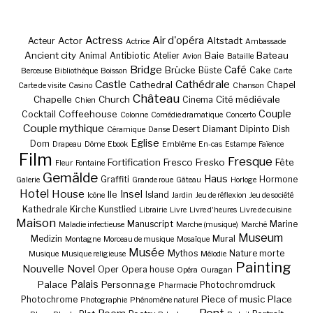
Actress
Air d'opéra
Actor
Altstadt
Acteur
Actrice
Ambassade
Ancient city
Baie
Bateau
Animal
Antibiotic
Atelier
Avion
Bataille
Bridge
Café
Brücke
Büste
Cake
Berceuse
Bibliothèque
Boisson
Carte
Castle
Cathédrale
Cathedral
Chapel
Carte de visite
Casino
Chanson
Château
Chapelle
Church
Cité médiévale
Cinema
Chien
Couple
Coffeehouse
Cocktail
Colonne
Comédie dramatique
Concerto
Couple mythique
Desert
Diamant
Dipinto
Dish
Céramique
Danse
Eglise
Dom
Drapeau
Dôme
Ebook
Emblème
En-cas
Estampe
Faïence
Film
Fresque
Fortification
Fresco
Fresko
Fête
Fleur
Fontaine
Gemälde
Haus
Graffiti
Hormone
Galerie
Grande roue
Gâteau
Horloge
Hotel
House
Insel
Ile
Island
Icône
Jardin
Jeu de réflexion
Jeu de société
Kathedrale
Kirche
Kunstlied
Librairie
Livre
Livre d'heures
Livre de cuisine
Maison
Manuscript
Marine
Maladie infectieuse
Marche (musique)
Marché
Museum
Medizin
Mural
Montagne
Morceau de musique
Mosaïque
Musée
Mythos
Nature morte
Musique
Musique religieuse
Mélodie
Painting
Nouvelle
Novel
Oper
Opera house
Opéra
Ouragan
Palais
Palace
Personnage
Photochromdruck
Pharmacie
Piece of music
Place
Photochrome
Photographie
Phénomène naturel