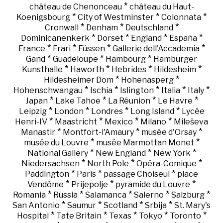
*
château de Chenonceau
château du Haut-
*
*
*
Koenigsbourg
City of Westminster
Colonnata
*
*
*
Cronwall
Denham
Deutschland
*
*
*
*
Dominicanenkerk
Dorset
England
España
*
*
*
*
France
Frari
Füssen
Gallerie dell'Accademia
*
*
*
Gand
Guadeloupe
Hambourg
Hamburger
*
*
*
*
Kunsthalle
Haworth
Hebrides
Hildesheim
*
*
Hildesheimer Dom
Hohenasperg
*
*
*
*
*
Hohenschwangau
Ischia
Islington
Italia
Italy
*
*
*
*
Japan
Lake Tahoe
La Réunion
Le Havre
*
*
*
*
Leipzig
London
Londres
Long Island
Lycée
*
*
*
*
Henri-IV
Maastricht
Mexico
Milano
Mileševa
*
*
*
Manastir
Montfort-l'Amaury
musée d'Orsay
*
*
musée du Louvre
musée Marmottan Monet
*
*
*
National Gallery
New England
New York
*
*
*
Niedersachsen
North Pole
Opéra-Comique
*
*
*
Paddington
Paris
passage Choiseul
place
*
*
*
Vendôme
Prijepolje
pyramide du Louvre
*
*
*
*
*
Romania
Russia
Salamanca
Salerno
Salzburg
*
*
*
*
San Antonio
Saumur
Scotland
Srbija
St. Mary's
*
*
*
*
*
Hospital
Tate Britain
Texas
Tokyo
Toronto