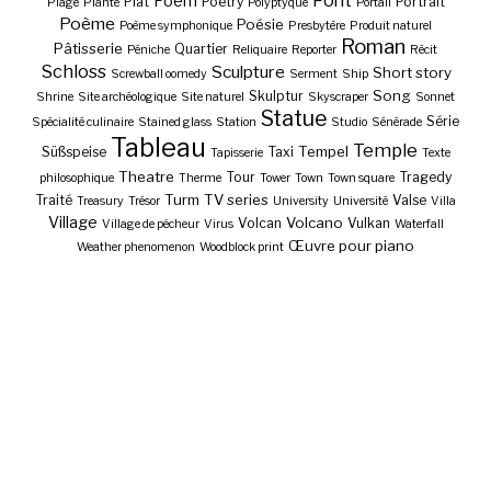
Pont
Poem
Plat
Poetry
Portrait
Plage
Plante
Polyptyque
Portail
Poème
Poésie
Poème symphonique
Presbytère
Produit naturel
Roman
Pâtisserie
Quartier
Péniche
Reliquaire
Reporter
Récit
Schloss
Sculpture
Short story
Screwball oomedy
Serment
Ship
Song
Skulptur
Shrine
Site archéologique
Site naturel
Skyscraper
Sonnet
Statue
Série
Spécialité culinaire
Stained glass
Station
Studio
Sénérade
Tableau
Temple
Tempel
Süßspeise
Taxi
Tapisserie
Texte
Theatre
Tour
Tragedy
philosophique
Therme
Tower
Town
Town square
Turm
TV series
Traité
Valse
Treasury
Trésor
University
Université
Villa
Village
Volcano
Volcan
Vulkan
Village de pêcheur
Virus
Waterfall
Œuvre pour piano
Weather phenomenon
Woodblock print