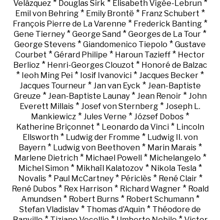
*
*
*
Velázquez
Douglas Sirk
Elisabeth Vigée-Lebrun
*
*
*
Emil von Behring
Emily Brontë
Franz Schubert
*
*
François Pierre de La Varenne
Frederick Banting
*
*
*
Gene Tierney
George Sand
Georges de La Tour
*
*
George Stevens
Giandomenico Tiepolo
Gustave
*
*
*
Courbet
Gérard Philipe
Haroun Tazieff
Hector
*
*
Berlioz
Henri-Georges Clouzot
Honoré de Balzac
*
*
*
*
Ieoh Ming Pei
Iosif Ivanovici
Jacques Becker
*
*
Jacques Tourneur
Jan van Eyck
Jean-Baptiste
*
*
*
Greuze
Jean-Baptiste Launay
Jean Renoir
John
*
*
Everett Millais
Josef von Sternberg
Joseph L.
*
*
*
Mankiewicz
Jules Verne
József Dobos
*
*
Katherine Briçonnet
Leonardo da Vinci
Lincoln
*
*
Ellsworth
Ludwig der Fromme
Ludwig II. von
*
*
*
Bayern
Ludwig von Beethoven
Marin Marais
*
*
*
Marlene Dietrich
Michael Powell
Michelangelo
*
*
*
Michel Simon
Mikhaïl Kalatozov
Nikola Tesla
*
*
*
*
Novalis
Paul McCartney
Périclès
René Clair
*
*
*
René Dubos
Rex Harrison
Richard Wagner
Roald
*
*
*
Amundsen
Robert Burns
Robert Schumann
*
*
Stefan Vladislav
Thomas d'Aquin
Théodore de
*
*
*
Banville
Tiziano Vecellio
Umberto Nobile
Victor