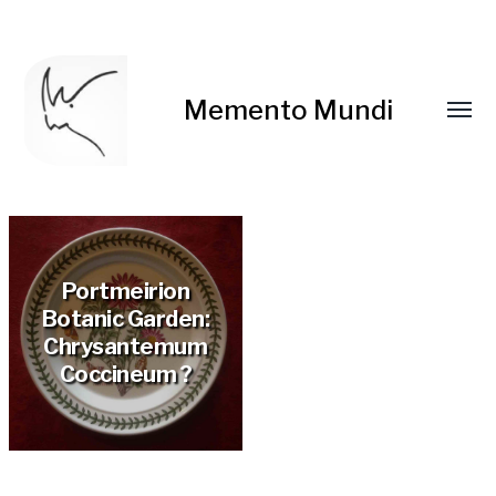
Memento Mundi
Portmeirion
Botanic Garden:
Chrysantemum
Coccineum ?