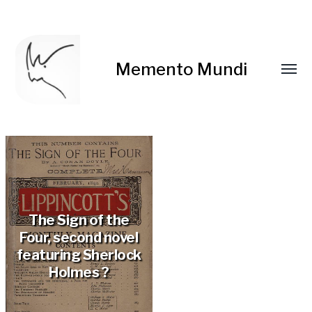
Memento Mundi
The Sign of the
Four, second novel
featuring Sherlock
Holmes ?