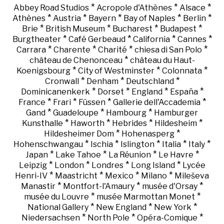
*
*
*
Abbey Road Studios
Acropole d'Athènes
Alsace
*
*
*
*
*
Athènes
Austria
Bayern
Bay of Naples
Berlin
*
*
*
*
Brie
British Museum
Bucharest
Budapest
*
*
*
*
Burgtheater
Café Gerbeaud
California
Cannes
*
*
*
*
Carrara
Charente
Charité
chiesa di San Polo
*
château de Chenonceau
château du Haut-
*
*
*
Koenigsbourg
City of Westminster
Colonnata
*
*
*
Cronwall
Denham
Deutschland
*
*
*
*
Dominicanenkerk
Dorset
England
España
*
*
*
*
France
Frari
Füssen
Gallerie dell'Accademia
*
*
*
Gand
Guadeloupe
Hambourg
Hamburger
*
*
*
*
Kunsthalle
Haworth
Hebrides
Hildesheim
*
*
Hildesheimer Dom
Hohenasperg
*
*
*
*
*
Hohenschwangau
Ischia
Islington
Italia
Italy
*
*
*
*
Japan
Lake Tahoe
La Réunion
Le Havre
*
*
*
*
Leipzig
London
Londres
Long Island
Lycée
*
*
*
*
Henri-IV
Maastricht
Mexico
Milano
Mileševa
*
*
*
Manastir
Montfort-l'Amaury
musée d'Orsay
*
*
musée du Louvre
musée Marmottan Monet
*
*
*
National Gallery
New England
New York
*
*
*
Niedersachsen
North Pole
Opéra-Comique