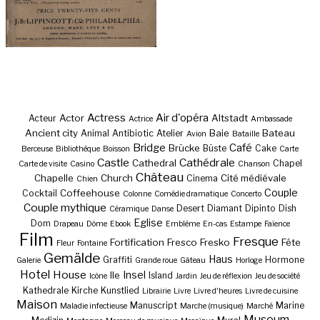
Actress
Air d'opéra
Actor
Altstadt
Acteur
Actrice
Ambassade
Ancient city
Baie
Bateau
Animal
Antibiotic
Atelier
Avion
Bataille
Bridge
Café
Brücke
Büste
Cake
Berceuse
Bibliothèque
Boisson
Carte
Castle
Cathédrale
Cathedral
Chapel
Carte de visite
Casino
Chanson
Château
Chapelle
Church
Cité médiévale
Cinema
Chien
Couple
Coffeehouse
Cocktail
Colonne
Comédie dramatique
Concerto
Couple mythique
Desert
Diamant
Dipinto
Dish
Céramique
Danse
Eglise
Dom
Drapeau
Dôme
Ebook
Emblème
En-cas
Estampe
Faïence
Film
Fresque
Fortification
Fresco
Fresko
Fête
Fleur
Fontaine
Gemälde
Haus
Graffiti
Hormone
Galerie
Grande roue
Gâteau
Horloge
Hotel
House
Insel
Ile
Island
Icône
Jardin
Jeu de réflexion
Jeu de société
Kathedrale
Kirche
Kunstlied
Librairie
Livre
Livre d'heures
Livre de cuisine
Maison
Manuscript
Marine
Maladie infectieuse
Marche (musique)
Marché
Museum