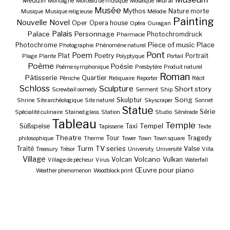
Medizin
Mural
Montagne
Morceau de musique
Mosaïque
Musée
Mythos
Nature morte
Musique
Musique religieuse
Mélodie
Painting
Nouvelle
Novel
Oper
Opera house
Opéra
Ouragan
Palais
Palace
Personnage
Photochromdruck
Pharmacie
Piece of music
Place
Photochrome
Photographie
Phénomène naturel
Pont
Poem
Plat
Poetry
Portrait
Plage
Plante
Polyptyque
Portail
Poème
Poésie
Poème symphonique
Presbytère
Produit naturel
Roman
Pâtisserie
Quartier
Péniche
Reliquaire
Reporter
Récit
Schloss
Sculpture
Short story
Screwball oomedy
Serment
Ship
Song
Skulptur
Shrine
Site archéologique
Site naturel
Skyscraper
Sonnet
Statue
Série
Spécialité culinaire
Stained glass
Station
Studio
Sénérade
Tableau
Temple
Tempel
Süßspeise
Taxi
Tapisserie
Texte
Theatre
Tour
Tragedy
philosophique
Therme
Tower
Town
Town square
Turm
TV series
Traité
Valse
Treasury
Trésor
University
Université
Villa
Village
Volcano
Volcan
Vulkan
Village de pêcheur
Virus
Waterfall
Œuvre pour piano
Weather phenomenon
Woodblock print