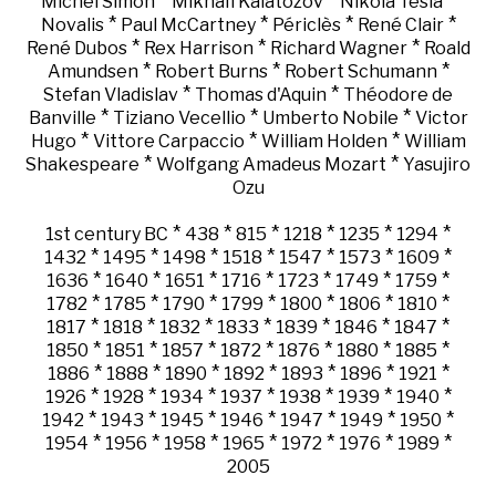
*
*
*
Michel Simon
Mikhaïl Kalatozov
Nikola Tesla
*
*
*
*
Novalis
Paul McCartney
Périclès
René Clair
*
*
*
René Dubos
Rex Harrison
Richard Wagner
Roald
*
*
*
Amundsen
Robert Burns
Robert Schumann
*
*
Stefan Vladislav
Thomas d'Aquin
Théodore de
*
*
*
Banville
Tiziano Vecellio
Umberto Nobile
Victor
*
*
*
Hugo
Vittore Carpaccio
William Holden
William
*
*
Shakespeare
Wolfgang Amadeus Mozart
Yasujiro
Ozu
*
*
*
*
*
*
1st century BC
438
815
1218
1235
1294
*
*
*
*
*
*
*
1432
1495
1498
1518
1547
1573
1609
*
*
*
*
*
*
*
1636
1640
1651
1716
1723
1749
1759
*
*
*
*
*
*
*
1782
1785
1790
1799
1800
1806
1810
*
*
*
*
*
*
*
1817
1818
1832
1833
1839
1846
1847
*
*
*
*
*
*
*
1850
1851
1857
1872
1876
1880
1885
*
*
*
*
*
*
*
1886
1888
1890
1892
1893
1896
1921
*
*
*
*
*
*
*
1926
1928
1934
1937
1938
1939
1940
*
*
*
*
*
*
*
1942
1943
1945
1946
1947
1949
1950
*
*
*
*
*
*
*
1954
1956
1958
1965
1972
1976
1989
2005