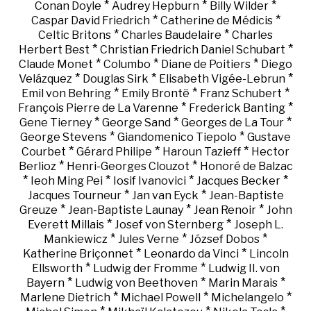
*
*
*
Conan Doyle
Audrey Hepburn
Billy Wilder
*
*
Caspar David Friedrich
Catherine de Médicis
*
*
Celtic Britons
Charles Baudelaire
Charles
*
*
Herbert Best
Christian Friedrich Daniel Schubart
*
*
*
Claude Monet
Columbo
Diane de Poitiers
Diego
*
*
*
Velázquez
Douglas Sirk
Elisabeth Vigée-Lebrun
*
*
*
Emil von Behring
Emily Brontë
Franz Schubert
*
*
François Pierre de La Varenne
Frederick Banting
*
*
*
Gene Tierney
George Sand
Georges de La Tour
*
*
George Stevens
Giandomenico Tiepolo
Gustave
*
*
*
Courbet
Gérard Philipe
Haroun Tazieff
Hector
*
*
Berlioz
Henri-Georges Clouzot
Honoré de Balzac
*
*
*
*
Ieoh Ming Pei
Iosif Ivanovici
Jacques Becker
*
*
Jacques Tourneur
Jan van Eyck
Jean-Baptiste
*
*
*
Greuze
Jean-Baptiste Launay
Jean Renoir
John
*
*
Everett Millais
Josef von Sternberg
Joseph L.
*
*
*
Mankiewicz
Jules Verne
József Dobos
*
*
Katherine Briçonnet
Leonardo da Vinci
Lincoln
*
*
Ellsworth
Ludwig der Fromme
Ludwig II. von
*
*
*
Bayern
Ludwig von Beethoven
Marin Marais
*
*
*
Marlene Dietrich
Michael Powell
Michelangelo