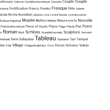
Couple
Couple
eehouse
Colonne
Comédie dramatique
Concerto
Fresque
Fortification
Fresco
Fresko
Fête
ontaine
Galerie
drale
Kirche
Kunstlied
Librairie
Livre
Livre d'heures
Livre de cuisine
Musée
Nouvelle
Mythos
Nature morte
usique religieuse
Mélodie
Poem
Piece of music
Place
Plat
Phénomène naturel
Plage
Plante
Roman
Schloss
Sculpture
er
Récit
Screwball oomedy
Serment
Tableau
Tempel
Série
Süßspeise
Taxi
énérade
Tapisserie
Village
Volcano
lse
Volcan
Vulkan
Villa
Village de pêcheur
Virus