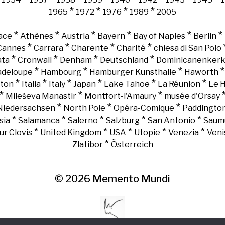
*
*
*
*
1965
1972
1976
1989
2005
*
*
*
*
*
*
ace
Athènes
Austria
Bayern
Bay of Naples
Berlin
*
*
*
*
Cannes
Carrara
Charente
Charité
chiesa di San Polo
*
*
*
*
ata
Cronwall
Denham
Deutschland
Dominicanenker
*
*
*
adeloupe
Hambourg
Hamburger Kunsthalle
Haworth
*
*
*
*
*
*
gton
Italia
Italy
Japan
Lake Tahoe
La Réunion
Le 
*
*
*
Mileševa Manastir
Montfort-l'Amaury
musée d'Orsay
*
*
*
Niedersachsen
North Pole
Opéra-Comique
Paddingto
*
*
*
*
*
sia
Salamanca
Salerno
Salzburg
San Antonio
Saum
*
*
*
*
*
ur Clovis
United Kingdom
USA
Utopie
Venezia
Veni
*
Zlatibor
Österreich
© 2026
Memento Mundi