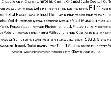
Château
Chapelle
Church
Cité médiévale
Coff
l
Cinema
Cocktail
Chien
Film
Eglise
Dom
Drapeau
Dôme
Ebook
Emblème
En-cas
Estampe
Faïence
Fleur
F
Hotel
House
Insel
Ile
ne
Island
Kathe
Icône
Jardin
Jeu de réflexion
Jeu de société
Museum
rine
Medizin
Mural
Montagne
Morceau de musique
Mosaïque
Musique
M
Palais
Personnage
Photochromdruck
Photochrome
Pharmacie
Photographie
Poésie
Pâtisserie
Quartier
ue
Presbytère
Produit naturel
Péniche
Reliquaire
Report
Statue
Song
kyscraper
Sonnet
Spécialité culinaire
Stained glass
Station
Studio
S
Turm
TV series
Tragedy
Traité
Va
own square
Treasury
Trésor
University
Université
Œuvre pour piano
Waterfall
Weather phenomenon
Woodblock print