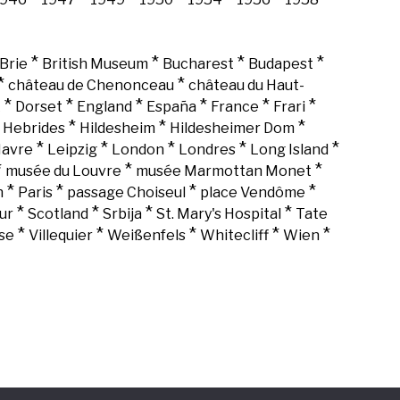
*
*
*
*
Brie
British Museum
Bucharest
Budapest
*
*
château de Chenonceau
château du Haut-
*
*
*
*
*
*
k
Dorset
England
España
France
Frari
*
*
*
*
Hebrides
Hildesheim
Hildesheimer Dom
*
*
*
*
*
Havre
Leipzig
London
Londres
Long Island
*
*
*
musée du Louvre
musée Marmottan Monet
*
*
*
*
n
Paris
passage Choiseul
place Vendôme
*
*
*
*
ur
Scotland
Srbija
St. Mary's Hospital
Tate
*
*
*
*
*
se
Villequier
Weißenfels
Whitecliff
Wien