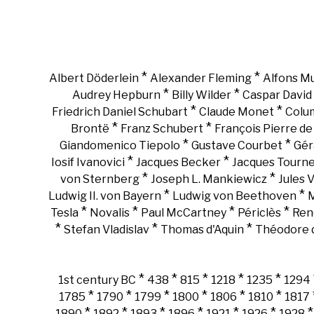
*
*
Albert Döderlein
Alexander Fleming
Alfons M
*
*
Audrey Hepburn
Billy Wilder
Caspar David 
*
*
Friedrich Daniel Schubart
Claude Monet
Colu
*
*
Brontë
Franz Schubert
François Pierre d
*
*
Giandomenico Tiepolo
Gustave Courbet
Gér
*
*
Iosif Ivanovici
Jacques Becker
Jacques Tourn
*
*
von Sternberg
Joseph L. Mankiewicz
Jules 
*
*
Ludwig II. von Bayern
Ludwig von Beethoven
M
*
*
*
*
Tesla
Novalis
Paul McCartney
Périclès
Ren
*
*
*
Stefan Vladislav
Thomas d'Aquin
Théodore d
*
*
*
*
*
1st century BC
438
815
1218
1235
1294
*
*
*
*
*
*
1785
1790
1799
1800
1806
1810
1817
*
*
*
*
*
*
1890
1892
1893
1896
1921
1926
1928