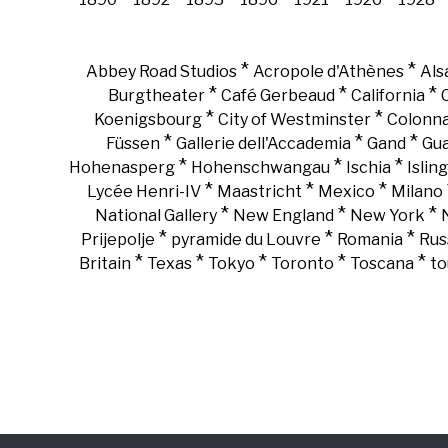
*
*
Abbey Road Studios
Acropole d'Athènes
Als
*
*
*
Burgtheater
Café Gerbeaud
California
*
*
Koenigsbourg
City of Westminster
Colonn
*
*
*
Füssen
Gallerie dell'Accademia
Gand
Gu
*
*
*
Hohenasperg
Hohenschwangau
Ischia
Islin
*
*
*
Lycée Henri-IV
Maastricht
Mexico
Milano
*
*
*
National Gallery
New England
New York
*
*
*
Prijepolje
pyramide du Louvre
Romania
Rus
*
*
*
*
*
Britain
Texas
Tokyo
Toronto
Toscana
to