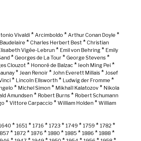
*
*
*
tonio Vivaldi
Arcimboldo
Arthur Conan Doyle
*
*
Baudelaire
Charles Herbert Best
Christian
*
*
lisabeth Vigée-Lebrun
Emil von Behring
Emily
*
*
*
Sand
Georges de La Tour
George Stevens
*
*
*
es Clouzot
Honoré de Balzac
Ieoh Ming Pei
*
*
*
Launay
Jean Renoir
John Everett Millais
Josef
*
*
*
Vinci
Lincoln Ellsworth
Ludwig der Fromme
*
*
*
ngelo
Michel Simon
Mikhaïl Kalatozov
Nikola
*
*
ald Amundsen
Robert Burns
Robert Schumann
*
*
*
go
Vittore Carpaccio
William Holden
William
*
*
*
*
*
*
*
1640
1651
1716
1723
1749
1759
1782
*
*
*
*
*
*
*
1857
1872
1876
1880
1885
1886
1888
*
*
*
*
*
*
*
1946
1947
1949
1950
1954
1956
1958