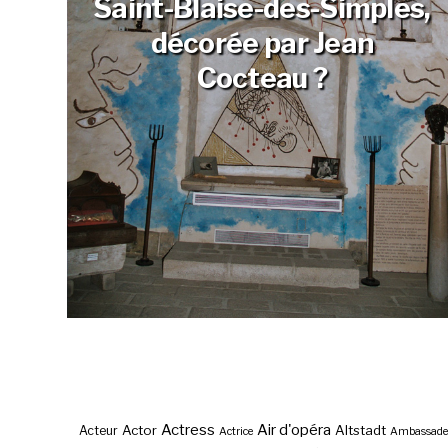
Saint-Blaise-des-Simples,
décorée par Jean
Cocteau ?
Actress
Air d'opéra
Actor
Altstadt
Acteur
Actrice
Ambassade