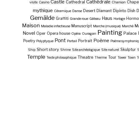
Castle
Cathédrale
Cathedral
Chape
visite
Casino
Chanson
mythique
Desert
Diamant
Dipinto
Dish
Céramique
Danse
Gemälde
Haus
Graffiti
Hormo
Grande roue
Gâteau
Horloge
Maison
Manuscript
Ma
Maladie infectieuse
Marche (musique)
Marché
Painting
Novel
Palace
Oper
Opera house
Opéra
Ouragan
Pont
Poème
Poetry
Portrait
Polyptyque
Portail
Poème symphoniq
Short story
Skulptur
Ship
Shrine
Site archéologique
Site naturel
S
Temple
Theatre
Tour
Texte philosophique
Therme
Tower
Town
T