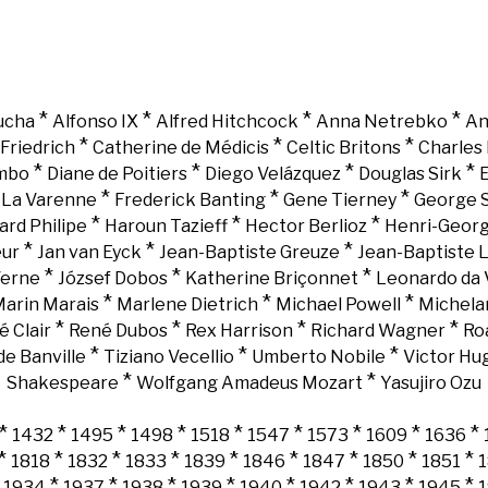
*
*
*
*
ucha
Alfonso IX
Alfred Hitchcock
Anna Netrebko
An
*
*
*
Friedrich
Catherine de Médicis
Celtic Britons
Charles 
*
*
*
*
mbo
Diane de Poitiers
Diego Velázquez
Douglas Sirk
E
*
*
*
e La Varenne
Frederick Banting
Gene Tierney
George 
*
*
*
ard Philipe
Haroun Tazieff
Hector Berlioz
Henri-Georg
*
*
*
eur
Jan van Eyck
Jean-Baptiste Greuze
Jean-Baptiste 
*
*
*
Verne
József Dobos
Katherine Briçonnet
Leonardo da 
*
*
*
arin Marais
Marlene Dietrich
Michael Powell
Michela
*
*
*
*
é Clair
René Dubos
Rex Harrison
Richard Wagner
Ro
*
*
*
e Banville
Tiziano Vecellio
Umberto Nobile
Victor Hu
*
*
Shakespeare
Wolfgang Amadeus Mozart
Yasujiro Ozu
*
*
*
*
*
*
*
*
*
1432
1495
1498
1518
1547
1573
1609
1636
*
*
*
*
*
*
*
*
*
1818
1832
1833
1839
1846
1847
1850
1851
*
*
*
*
*
*
*
*
*
1934
1937
1938
1939
1940
1942
1943
1945