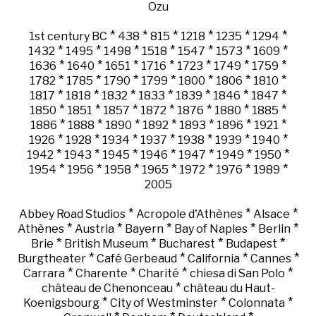
Ozu
*
*
*
*
*
*
1st century BC
438
815
1218
1235
1294
*
*
*
*
*
*
*
1432
1495
1498
1518
1547
1573
1609
*
*
*
*
*
*
*
1636
1640
1651
1716
1723
1749
1759
*
*
*
*
*
*
*
1782
1785
1790
1799
1800
1806
1810
*
*
*
*
*
*
*
1817
1818
1832
1833
1839
1846
1847
*
*
*
*
*
*
*
1850
1851
1857
1872
1876
1880
1885
*
*
*
*
*
*
*
1886
1888
1890
1892
1893
1896
1921
*
*
*
*
*
*
*
1926
1928
1934
1937
1938
1939
1940
*
*
*
*
*
*
*
1942
1943
1945
1946
1947
1949
1950
*
*
*
*
*
*
*
1954
1956
1958
1965
1972
1976
1989
2005
*
*
*
Abbey Road Studios
Acropole d'Athènes
Alsace
*
*
*
*
*
Athènes
Austria
Bayern
Bay of Naples
Berlin
*
*
*
*
Brie
British Museum
Bucharest
Budapest
*
*
*
*
Burgtheater
Café Gerbeaud
California
Cannes
*
*
*
*
Carrara
Charente
Charité
chiesa di San Polo
*
château de Chenonceau
château du Haut-
*
*
*
Koenigsbourg
City of Westminster
Colonnata