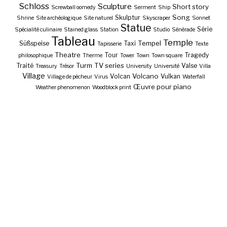
Schloss
Sculpture
Short story
Screwball oomedy
Serment
Ship
Song
Skulptur
Shrine
Site archéologique
Site naturel
Skyscraper
Sonnet
Statue
Série
Spécialité culinaire
Stained glass
Station
Studio
Sénérade
Tableau
Temple
Tempel
Süßspeise
Taxi
Tapisserie
Texte
Theatre
Tour
Tragedy
philosophique
Therme
Tower
Town
Town square
Turm
TV series
Traité
Valse
Treasury
Trésor
University
Université
Villa
Village
Volcano
Volcan
Vulkan
Village de pêcheur
Virus
Waterfall
Œuvre pour piano
Weather phenomenon
Woodblock print