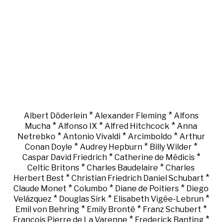
*
*
Albert Döderlein
Alexander Fleming
Alfons
*
*
*
Mucha
Alfonso IX
Alfred Hitchcock
Anna
*
*
*
Netrebko
Antonio Vivaldi
Arcimboldo
Arthur
*
*
*
Conan Doyle
Audrey Hepburn
Billy Wilder
*
*
Caspar David Friedrich
Catherine de Médicis
*
*
Celtic Britons
Charles Baudelaire
Charles
*
*
Herbert Best
Christian Friedrich Daniel Schubart
*
*
*
Claude Monet
Columbo
Diane de Poitiers
Diego
*
*
*
Velázquez
Douglas Sirk
Elisabeth Vigée-Lebrun
*
*
*
Emil von Behring
Emily Brontë
Franz Schubert
*
*
François Pierre de La Varenne
Frederick Banting