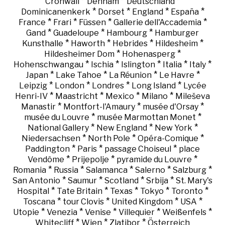
*
*
*
Cronwall
Denham
Deutschland
*
*
*
*
Dominicanenkerk
Dorset
England
España
*
*
*
*
France
Frari
Füssen
Gallerie dell'Accademia
*
*
*
Gand
Guadeloupe
Hambourg
Hamburger
*
*
*
*
Kunsthalle
Haworth
Hebrides
Hildesheim
*
*
Hildesheimer Dom
Hohenasperg
*
*
*
*
*
Hohenschwangau
Ischia
Islington
Italia
Italy
*
*
*
*
Japan
Lake Tahoe
La Réunion
Le Havre
*
*
*
*
Leipzig
London
Londres
Long Island
Lycée
*
*
*
*
Henri-IV
Maastricht
Mexico
Milano
Mileševa
*
*
*
Manastir
Montfort-l'Amaury
musée d'Orsay
*
*
musée du Louvre
musée Marmottan Monet
*
*
*
National Gallery
New England
New York
*
*
*
Niedersachsen
North Pole
Opéra-Comique
*
*
*
Paddington
Paris
passage Choiseul
place
*
*
*
Vendôme
Prijepolje
pyramide du Louvre
*
*
*
*
*
Romania
Russia
Salamanca
Salerno
Salzburg
*
*
*
*
San Antonio
Saumur
Scotland
Srbija
St. Mary's
*
*
*
*
*
Hospital
Tate Britain
Texas
Tokyo
Toronto
*
*
*
*
Toscana
tour Clovis
United Kingdom
USA
*
*
*
*
*
Utopie
Venezia
Venise
Villequier
Weißenfels
*
*
*
Whitecliff
Wien
Zlatibor
Österreich