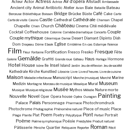
Actress
Air d'opéra
Actor
Altstadt
Acteur
Actrice
Ambassade
Ancient city
Baie
Bateau
Animal
Antibiotic
Atelier
Avion
Bataille
Bridge
Café
Brücke
Büste
Cake
Berceuse
Bibliothèque
Boisson
Carte
Castle
Cathédrale
Cathedral
Chapel
Carte de visite
Casino
Chanson
Château
Chapelle
Church
Cité médiévale
Cinema
Chien
Couple
Coffeehouse
Cocktail
Colonne
Comédie dramatique
Concerto
Couple mythique
Desert
Diamant
Dipinto
Dish
Céramique
Danse
Eglise
Dom
Drapeau
Dôme
Ebook
Emblème
En-cas
Estampe
Faïence
Film
Fresque
Fortification
Fresco
Fresko
Fête
Fleur
Fontaine
Gemälde
Haus
Graffiti
Hormone
Galerie
Grande roue
Gâteau
Horloge
Hotel
House
Insel
Ile
Island
Icône
Jardin
Jeu de réflexion
Jeu de société
Kathedrale
Kirche
Kunstlied
Librairie
Livre
Livre d'heures
Livre de cuisine
Maison
Manuscript
Marine
Maladie infectieuse
Marche (musique)
Marché
Museum
Medizin
Mural
Montagne
Morceau de musique
Mosaïque
Musée
Mythos
Nature morte
Musique
Musique religieuse
Mélodie
Painting
Nouvelle
Novel
Oper
Opera house
Opéra
Ouragan
Palais
Palace
Personnage
Photochromdruck
Pharmacie
Piece of music
Place
Photochrome
Photographie
Phénomène naturel
Pont
Poem
Plat
Poetry
Portrait
Plage
Plante
Polyptyque
Portail
Poème
Poésie
Poème symphonique
Presbytère
Produit naturel
Roman
Pâtisserie
Quartier
Péniche
Reliquaire
Reporter
Récit