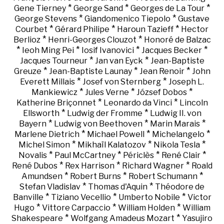
*
*
*
Gene Tierney
George Sand
Georges de La Tour
*
*
George Stevens
Giandomenico Tiepolo
Gustave
*
*
*
Courbet
Gérard Philipe
Haroun Tazieff
Hector
*
*
Berlioz
Henri-Georges Clouzot
Honoré de Balzac
*
*
*
*
Ieoh Ming Pei
Iosif Ivanovici
Jacques Becker
*
*
Jacques Tourneur
Jan van Eyck
Jean-Baptiste
*
*
*
Greuze
Jean-Baptiste Launay
Jean Renoir
John
*
*
Everett Millais
Josef von Sternberg
Joseph L.
*
*
*
Mankiewicz
Jules Verne
József Dobos
*
*
Katherine Briçonnet
Leonardo da Vinci
Lincoln
*
*
Ellsworth
Ludwig der Fromme
Ludwig II. von
*
*
*
Bayern
Ludwig von Beethoven
Marin Marais
*
*
*
Marlene Dietrich
Michael Powell
Michelangelo
*
*
*
Michel Simon
Mikhaïl Kalatozov
Nikola Tesla
*
*
*
*
Novalis
Paul McCartney
Périclès
René Clair
*
*
*
René Dubos
Rex Harrison
Richard Wagner
Roald
*
*
*
Amundsen
Robert Burns
Robert Schumann
*
*
Stefan Vladislav
Thomas d'Aquin
Théodore de
*
*
*
Banville
Tiziano Vecellio
Umberto Nobile
Victor
*
*
*
Hugo
Vittore Carpaccio
William Holden
William
*
*
Shakespeare
Wolfgang Amadeus Mozart
Yasujiro