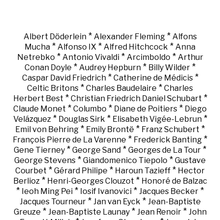
*
*
Albert Döderlein
Alexander Fleming
Alfons
*
*
*
Mucha
Alfonso IX
Alfred Hitchcock
Anna
*
*
*
Netrebko
Antonio Vivaldi
Arcimboldo
Arthur
*
*
*
Conan Doyle
Audrey Hepburn
Billy Wilder
*
*
Caspar David Friedrich
Catherine de Médicis
*
*
Celtic Britons
Charles Baudelaire
Charles
*
*
Herbert Best
Christian Friedrich Daniel Schubart
*
*
*
Claude Monet
Columbo
Diane de Poitiers
Diego
*
*
*
Velázquez
Douglas Sirk
Elisabeth Vigée-Lebrun
*
*
*
Emil von Behring
Emily Brontë
Franz Schubert
*
*
François Pierre de La Varenne
Frederick Banting
*
*
*
Gene Tierney
George Sand
Georges de La Tour
*
*
George Stevens
Giandomenico Tiepolo
Gustave
*
*
*
Courbet
Gérard Philipe
Haroun Tazieff
Hector
*
*
Berlioz
Henri-Georges Clouzot
Honoré de Balzac
*
*
*
*
Ieoh Ming Pei
Iosif Ivanovici
Jacques Becker
*
*
Jacques Tourneur
Jan van Eyck
Jean-Baptiste
*
*
*
Greuze
Jean-Baptiste Launay
Jean Renoir
John