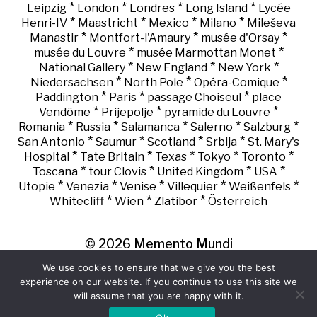
*
*
*
*
Leipzig
London
Londres
Long Island
Lycée
*
*
*
*
Henri-IV
Maastricht
Mexico
Milano
Mileševa
*
*
*
Manastir
Montfort-l'Amaury
musée d'Orsay
*
*
musée du Louvre
musée Marmottan Monet
*
*
*
National Gallery
New England
New York
*
*
*
Niedersachsen
North Pole
Opéra-Comique
*
*
*
Paddington
Paris
passage Choiseul
place
*
*
*
Vendôme
Prijepolje
pyramide du Louvre
*
*
*
*
*
Romania
Russia
Salamanca
Salerno
Salzburg
*
*
*
*
San Antonio
Saumur
Scotland
Srbija
St. Mary's
*
*
*
*
*
Hospital
Tate Britain
Texas
Tokyo
Toronto
*
*
*
*
Toscana
tour Clovis
United Kingdom
USA
*
*
*
*
*
Utopie
Venezia
Venise
Villequier
Weißenfels
*
*
*
Whitecliff
Wien
Zlatibor
Österreich
© 2026
Memento Mundi
We use cookies to ensure that we give you the best
experience on our website. If you continue to use this site we
will assume that you are happy with it.