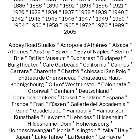
*
*
*
*
*
*
*
1886
1888
1890
1892
1893
1896
1921
*
*
*
*
*
*
*
1926
1928
1934
1937
1938
1939
1940
*
*
*
*
*
*
*
1942
1943
1945
1946
1947
1949
1950
*
*
*
*
*
*
*
1954
1956
1958
1965
1972
1976
1989
2005
*
*
*
Abbey Road Studios
Acropole d'Athènes
Alsace
*
*
*
*
*
Athènes
Austria
Bayern
Bay of Naples
Berlin
*
*
*
*
Brie
British Museum
Bucharest
Budapest
*
*
*
*
Burgtheater
Café Gerbeaud
California
Cannes
*
*
*
*
Carrara
Charente
Charité
chiesa di San Polo
*
château de Chenonceau
château du Haut-
*
*
*
Koenigsbourg
City of Westminster
Colonnata
*
*
*
Cronwall
Denham
Deutschland
*
*
*
*
Dominicanenkerk
Dorset
England
España
*
*
*
*
France
Frari
Füssen
Gallerie dell'Accademia
*
*
*
Gand
Guadeloupe
Hambourg
Hamburger
*
*
*
*
Kunsthalle
Haworth
Hebrides
Hildesheim
*
*
Hildesheimer Dom
Hohenasperg
*
*
*
*
*
Hohenschwangau
Ischia
Islington
Italia
Italy
*
*
*
*
Japan
Lake Tahoe
La Réunion
Le Havre