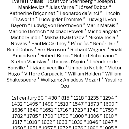
*
*
Everett Millais
Josef von Sternberg
Joseph L.
*
*
*
Mankiewicz
Jules Verne
József Dobos
*
*
Katherine Briçonnet
Leonardo da Vinci
Lincoln
*
*
Ellsworth
Ludwig der Fromme
Ludwig II. von
*
*
*
Bayern
Ludwig von Beethoven
Marin Marais
*
*
*
Marlene Dietrich
Michael Powell
Michelangelo
*
*
*
Michel Simon
Mikhaïl Kalatozov
Nikola Tesla
*
*
*
*
Novalis
Paul McCartney
Périclès
René Clair
*
*
*
René Dubos
Rex Harrison
Richard Wagner
Roald
*
*
*
Amundsen
Robert Burns
Robert Schumann
*
*
Stefan Vladislav
Thomas d'Aquin
Théodore de
*
*
*
Banville
Tiziano Vecellio
Umberto Nobile
Victor
*
*
*
Hugo
Vittore Carpaccio
William Holden
William
*
*
Shakespeare
Wolfgang Amadeus Mozart
Yasujiro
Ozu
*
*
*
*
*
*
1st century BC
438
815
1218
1235
1294
*
*
*
*
*
*
*
1432
1495
1498
1518
1547
1573
1609
*
*
*
*
*
*
*
1636
1640
1651
1716
1723
1749
1759
*
*
*
*
*
*
*
1782
1785
1790
1799
1800
1806
1810
*
*
*
*
*
*
*
1817
1818
1832
1833
1839
1846
1847
*
*
*
*
*
*
*
1850
1851
1857
1872
1876
1880
1885