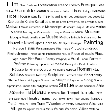
Film
Fresque
Fortification
Fresco
Fresko
Fête
Fleur
Fontaine
Gemälde
Haus
Graffiti
Hormone
Galerie
Grande roue
Gâteau
Horloge
Hotel
House
Insel
Ile
Island
Icône
Jardin
Jeu de réflexion
Jeu de société
Kathedrale
Kirche
Kunstlied
Librairie
Livre
Livre d'heures
Livre de cuisine
Maison
Manuscript
Marine
Maladie infectieuse
Marche (musique)
Marché
Museum
Medizin
Mural
Montagne
Morceau de musique
Mosaïque
Musée
Mythos
Nature morte
Musique
Musique religieuse
Mélodie
Painting
Nouvelle
Novel
Oper
Opera house
Opéra
Ouragan
Palais
Palace
Personnage
Photochromdruck
Pharmacie
Piece of music
Place
Photochrome
Photographie
Phénomène naturel
Pont
Poem
Plat
Poetry
Portrait
Plage
Plante
Polyptyque
Portail
Poème
Poésie
Poème symphonique
Presbytère
Produit naturel
Roman
Pâtisserie
Quartier
Péniche
Reliquaire
Reporter
Récit
Schloss
Sculpture
Short story
Screwball oomedy
Serment
Ship
Song
Skulptur
Shrine
Site archéologique
Site naturel
Skyscraper
Sonnet
Statue
Série
Spécialité culinaire
Stained glass
Station
Studio
Sénérade
Tableau
Temple
Tempel
Süßspeise
Taxi
Tapisserie
Texte
Theatre
Tour
Tragedy
philosophique
Therme
Tower
Town
Town square
Turm
TV series
Traité
Valse
Treasury
Trésor
University
Université
Villa
Village
Volcano
Volcan
Vulkan
Village de pêcheur
Virus
Waterfall