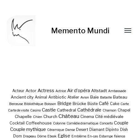
Memento Mundi
Le blenheim
Blenheim Cavalier
Cavalier King
King Charles Spaniel
Charles ?
?
Actress
Air d'opéra
Actor
Altstadt
Acteur
Actrice
Ambassade
Ancient city
Baie
Bateau
Animal
Antibiotic
Atelier
Avion
Bataille
Bridge
Café
Brücke
Büste
Cake
Berceuse
Bibliothèque
Boisson
Carte
Castle
Cathédrale
Cathedral
Chapel
Carte de visite
Casino
Chanson
Château
Chapelle
Church
Cité médiévale
Cinema
Chien
Couple
Coffeehouse
Cocktail
Colonne
Comédie dramatique
Concerto
Couple mythique
Desert
Diamant
Dipinto
Dish
Céramique
Danse
Eglise
Dom
Drapeau
Dôme
Ebook
Emblème
En-cas
Estampe
Faïence