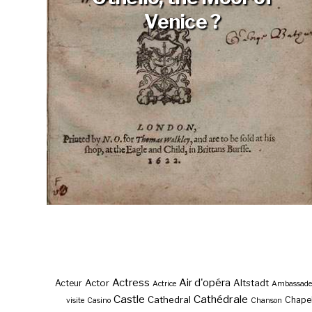
Venice ?
Actress
Air d'opéra
Actor
Altstadt
Acteur
Actrice
Ambassade
Castle
Cathédrale
Cathedral
Chape
visite
Casino
Chanson