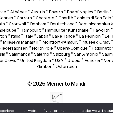
*
*
*
*
*
*
ace
Athènes
Austria
Bayern
Bay of Naples
Berlin
*
*
*
*
Cannes
Carrara
Charente
Charité
chiesa di San Polo
*
*
*
*
ata
Cronwall
Denham
Deutschland
Dominicanenker
*
*
*
adeloupe
Hambourg
Hamburger Kunsthalle
Haworth
*
*
*
*
*
*
gton
Italia
Italy
Japan
Lake Tahoe
La Réunion
Le 
*
*
*
Mileševa Manastir
Montfort-l'Amaury
musée d'Orsay
*
*
*
Niedersachsen
North Pole
Opéra-Comique
Paddingto
*
*
*
*
*
sia
Salamanca
Salerno
Salzburg
San Antonio
Saum
*
*
*
*
*
ur Clovis
United Kingdom
USA
Utopie
Venezia
Veni
*
Zlatibor
Österreich
© 2026
Memento Mundi
perience on our website. If you continue to use this site we will assum