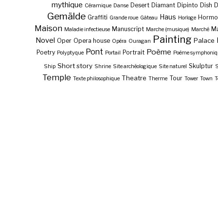
mythique
Desert
Diamant
Dipinto
Dish
Céramique
Danse
Gemälde
Haus
Graffiti
Hormo
Grande roue
Gâteau
Horloge
Maison
Manuscript
Ma
Maladie infectieuse
Marche (musique)
Marché
Painting
Novel
Palace
Oper
Opera house
Opéra
Ouragan
Pont
Poème
Poetry
Portrait
Polyptyque
Portail
Poème symphoniq
Short story
Skulptur
Ship
Shrine
Site archéologique
Site naturel
S
Temple
Theatre
Tour
Texte philosophique
Therme
Tower
Town
T