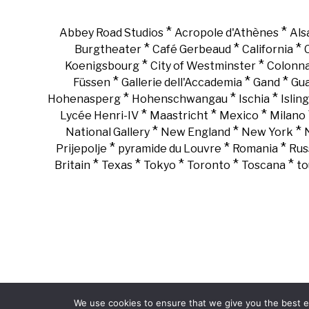
*
*
Abbey Road Studios
Acropole d'Athènes
Als
*
*
*
Burgtheater
Café Gerbeaud
California
*
*
Koenigsbourg
City of Westminster
Colonn
*
*
*
Füssen
Gallerie dell'Accademia
Gand
Gu
*
*
*
Hohenasperg
Hohenschwangau
Ischia
Islin
*
*
*
Lycée Henri-IV
Maastricht
Mexico
Milano
*
*
*
National Gallery
New England
New York
*
*
*
Prijepolje
pyramide du Louvre
Romania
Rus
*
*
*
*
*
Britain
Texas
Tokyo
Toronto
Toscana
to
We use cookies to ensure that we give you the best ex