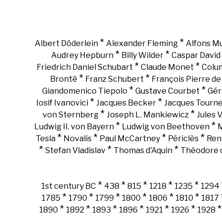
*
*
Albert Döderlein
Alexander Fleming
Alfons M
*
*
Audrey Hepburn
Billy Wilder
Caspar David 
*
*
Friedrich Daniel Schubart
Claude Monet
Colu
*
*
Brontë
Franz Schubert
François Pierre d
*
*
Giandomenico Tiepolo
Gustave Courbet
Gér
*
*
Iosif Ivanovici
Jacques Becker
Jacques Tourn
*
*
von Sternberg
Joseph L. Mankiewicz
Jules 
*
*
Ludwig II. von Bayern
Ludwig von Beethoven
M
*
*
*
*
Tesla
Novalis
Paul McCartney
Périclès
Ren
*
*
*
Stefan Vladislav
Thomas d'Aquin
Théodore d
*
*
*
*
*
1st century BC
438
815
1218
1235
1294
*
*
*
*
*
*
1785
1790
1799
1800
1806
1810
1817
*
*
*
*
*
*
1890
1892
1893
1896
1921
1926
1928