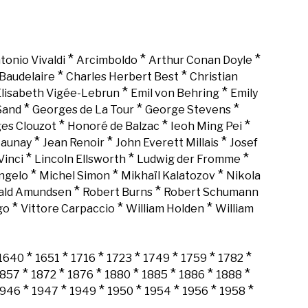
*
*
*
tonio Vivaldi
Arcimboldo
Arthur Conan Doyle
*
*
Baudelaire
Charles Herbert Best
Christian
*
*
lisabeth Vigée-Lebrun
Emil von Behring
Emily
*
*
*
Sand
Georges de La Tour
George Stevens
*
*
*
es Clouzot
Honoré de Balzac
Ieoh Ming Pei
*
*
*
Launay
Jean Renoir
John Everett Millais
Josef
*
*
*
Vinci
Lincoln Ellsworth
Ludwig der Fromme
*
*
*
ngelo
Michel Simon
Mikhaïl Kalatozov
Nikola
*
*
ald Amundsen
Robert Burns
Robert Schumann
*
*
*
go
Vittore Carpaccio
William Holden
William
*
*
*
*
*
*
*
1640
1651
1716
1723
1749
1759
1782
*
*
*
*
*
*
*
1857
1872
1876
1880
1885
1886
1888
*
*
*
*
*
*
*
1946
1947
1949
1950
1954
1956
1958