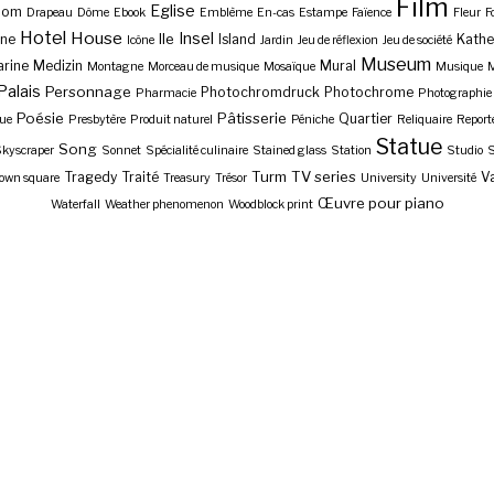
Film
Eglise
Dom
Drapeau
Dôme
Ebook
Emblème
En-cas
Estampe
Faïence
Fleur
F
Hotel
House
Insel
Ile
ne
Island
Kathe
Icône
Jardin
Jeu de réflexion
Jeu de société
Museum
rine
Medizin
Mural
Montagne
Morceau de musique
Mosaïque
Musique
M
Palais
Personnage
Photochromdruck
Photochrome
Pharmacie
Photographie
Poésie
Pâtisserie
Quartier
ue
Presbytère
Produit naturel
Péniche
Reliquaire
Report
Statue
Song
kyscraper
Sonnet
Spécialité culinaire
Stained glass
Station
Studio
S
Turm
TV series
Tragedy
Traité
Va
own square
Treasury
Trésor
University
Université
Œuvre pour piano
Waterfall
Weather phenomenon
Woodblock print