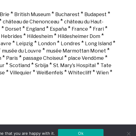
*
*
*
*
Brie
British Museum
Bucharest
Budapest
*
*
château de Chenonceau
château du Haut-
*
*
*
*
*
*
k
Dorset
England
España
France
Frari
*
*
*
*
Hebrides
Hildesheim
Hildesheimer Dom
*
*
*
*
*
Havre
Leipzig
London
Londres
Long Island
*
*
*
musée du Louvre
musée Marmottan Monet
*
*
*
*
n
Paris
passage Choiseul
place Vendôme
*
*
*
*
ur
Scotland
Srbija
St. Mary's Hospital
Tate
*
*
*
*
*
se
Villequier
Weißenfels
Whitecliff
Wien
e that you are happy with it.
Ok