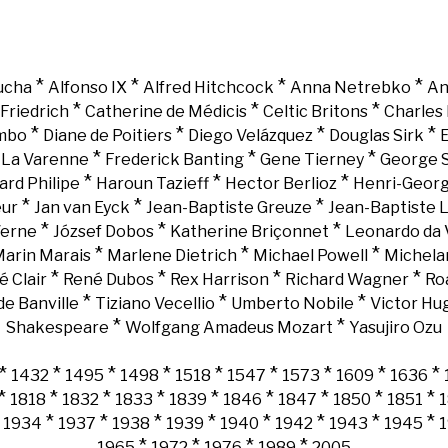
*
*
*
*
ucha
Alfonso IX
Alfred Hitchcock
Anna Netrebko
An
*
*
*
Friedrich
Catherine de Médicis
Celtic Britons
Charles 
*
*
*
*
mbo
Diane de Poitiers
Diego Velázquez
Douglas Sirk
E
*
*
*
e La Varenne
Frederick Banting
Gene Tierney
George 
*
*
*
ard Philipe
Haroun Tazieff
Hector Berlioz
Henri-Georg
*
*
*
eur
Jan van Eyck
Jean-Baptiste Greuze
Jean-Baptiste 
*
*
*
Verne
József Dobos
Katherine Briçonnet
Leonardo da 
*
*
*
arin Marais
Marlene Dietrich
Michael Powell
Michela
*
*
*
*
é Clair
René Dubos
Rex Harrison
Richard Wagner
Ro
*
*
*
e Banville
Tiziano Vecellio
Umberto Nobile
Victor Hu
*
*
Shakespeare
Wolfgang Amadeus Mozart
Yasujiro Ozu
*
*
*
*
*
*
*
*
*
1432
1495
1498
1518
1547
1573
1609
1636
*
*
*
*
*
*
*
*
*
1818
1832
1833
1839
1846
1847
1850
1851
*
*
*
*
*
*
*
*
*
1934
1937
1938
1939
1940
1942
1943
1945
*
*
*
*
1965
1972
1976
1989
2005