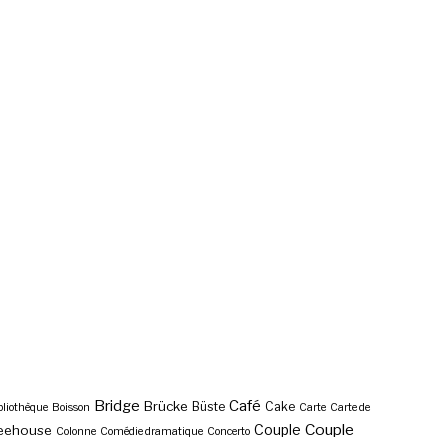
Bridge
Café
Brücke
Büste
Cake
bliothèque
Boisson
Carte
Carte de
Couple
Couple
eehouse
Colonne
Comédie dramatique
Concerto