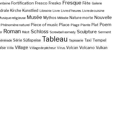
Fresque
Fortification
Fresco
Fresko
Fête
ontaine
Galerie
drale
Kirche
Kunstlied
Librairie
Livre
Livre d'heures
Livre de cuisine
Musée
Nouvelle
Mythos
Nature morte
usique religieuse
Mélodie
Poem
Piece of music
Place
Plat
Phénomène naturel
Plage
Plante
Roman
Schloss
Sculpture
er
Récit
Screwball oomedy
Serment
Tableau
Tempel
Série
Süßspeise
Taxi
énérade
Tapisserie
Village
Volcano
lse
Volcan
Vulkan
Villa
Village de pêcheur
Virus