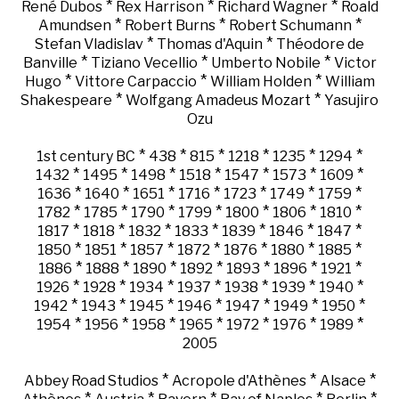
*
*
*
René Dubos
Rex Harrison
Richard Wagner
Roald
*
*
*
Amundsen
Robert Burns
Robert Schumann
*
*
Stefan Vladislav
Thomas d'Aquin
Théodore de
*
*
*
Banville
Tiziano Vecellio
Umberto Nobile
Victor
*
*
*
Hugo
Vittore Carpaccio
William Holden
William
*
*
Shakespeare
Wolfgang Amadeus Mozart
Yasujiro
Ozu
*
*
*
*
*
*
1st century BC
438
815
1218
1235
1294
*
*
*
*
*
*
*
1432
1495
1498
1518
1547
1573
1609
*
*
*
*
*
*
*
1636
1640
1651
1716
1723
1749
1759
*
*
*
*
*
*
*
1782
1785
1790
1799
1800
1806
1810
*
*
*
*
*
*
*
1817
1818
1832
1833
1839
1846
1847
*
*
*
*
*
*
*
1850
1851
1857
1872
1876
1880
1885
*
*
*
*
*
*
*
1886
1888
1890
1892
1893
1896
1921
*
*
*
*
*
*
*
1926
1928
1934
1937
1938
1939
1940
*
*
*
*
*
*
*
1942
1943
1945
1946
1947
1949
1950
*
*
*
*
*
*
*
1954
1956
1958
1965
1972
1976
1989
2005
*
*
*
Abbey Road Studios
Acropole d'Athènes
Alsace
*
*
*
*
*