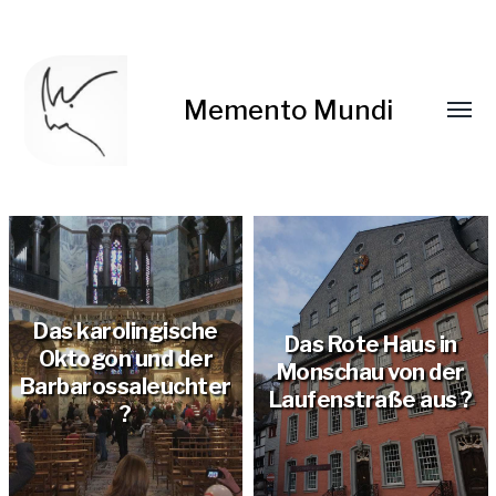
Memento Mundi
Das karolingische
Das Rote Haus in
Oktogon und der
Monschau von der
Barbarossaleuchter
Laufenstraße aus ?
?