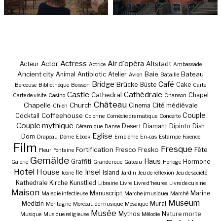
Actress
Air d'opéra
Actor
Altstadt
Acteur
Actrice
Ambassade
Ancient city
Baie
Bateau
Animal
Antibiotic
Atelier
Avion
Bataille
Bridge
Café
Brücke
Büste
Cake
Berceuse
Bibliothèque
Boisson
Carte
Castle
Cathédrale
Cathedral
Chapel
Carte de visite
Casino
Chanson
Château
Chapelle
Church
Cité médiévale
Cinema
Chien
Couple
Coffeehouse
Cocktail
Colonne
Comédie dramatique
Concerto
Couple mythique
Desert
Diamant
Dipinto
Dish
Céramique
Danse
Eglise
Dom
Drapeau
Dôme
Ebook
Emblème
En-cas
Estampe
Faïence
Film
Fresque
Fortification
Fresco
Fresko
Fête
Fleur
Fontaine
Gemälde
Haus
Graffiti
Hormone
Galerie
Grande roue
Gâteau
Horloge
Hotel
House
Insel
Ile
Island
Icône
Jardin
Jeu de réflexion
Jeu de société
Kathedrale
Kirche
Kunstlied
Librairie
Livre
Livre d'heures
Livre de cuisine
Maison
Manuscript
Marine
Maladie infectieuse
Marche (musique)
Marché
Museum
Medizin
Mural
Montagne
Morceau de musique
Mosaïque
Musée
Mythos
Nature morte
Musique
Musique religieuse
Mélodie