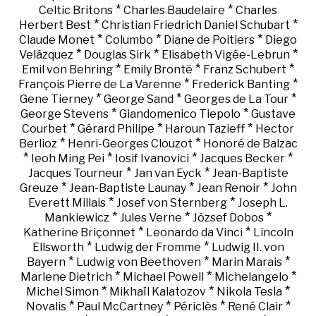
*
*
Celtic Britons
Charles Baudelaire
Charles
*
*
Herbert Best
Christian Friedrich Daniel Schubart
*
*
*
Claude Monet
Columbo
Diane de Poitiers
Diego
*
*
*
Velázquez
Douglas Sirk
Elisabeth Vigée-Lebrun
*
*
*
Emil von Behring
Emily Brontë
Franz Schubert
*
*
François Pierre de La Varenne
Frederick Banting
*
*
*
Gene Tierney
George Sand
Georges de La Tour
*
*
George Stevens
Giandomenico Tiepolo
Gustave
*
*
*
Courbet
Gérard Philipe
Haroun Tazieff
Hector
*
*
Berlioz
Henri-Georges Clouzot
Honoré de Balzac
*
*
*
*
Ieoh Ming Pei
Iosif Ivanovici
Jacques Becker
*
*
Jacques Tourneur
Jan van Eyck
Jean-Baptiste
*
*
*
Greuze
Jean-Baptiste Launay
Jean Renoir
John
*
*
Everett Millais
Josef von Sternberg
Joseph L.
*
*
*
Mankiewicz
Jules Verne
József Dobos
*
*
Katherine Briçonnet
Leonardo da Vinci
Lincoln
*
*
Ellsworth
Ludwig der Fromme
Ludwig II. von
*
*
*
Bayern
Ludwig von Beethoven
Marin Marais
*
*
*
Marlene Dietrich
Michael Powell
Michelangelo
*
*
*
Michel Simon
Mikhaïl Kalatozov
Nikola Tesla
*
*
*
*
Novalis
Paul McCartney
Périclès
René Clair