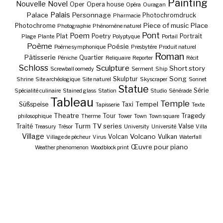
Painting
Nouvelle
Novel
Oper
Opera house
Opéra
Ouragan
Palais
Palace
Personnage
Photochromdruck
Pharmacie
Piece of music
Place
Photochrome
Photographie
Phénomène naturel
Pont
Poem
Plat
Poetry
Portrait
Plage
Plante
Polyptyque
Portail
Poème
Poésie
Poème symphonique
Presbytère
Produit naturel
Roman
Pâtisserie
Quartier
Péniche
Reliquaire
Reporter
Récit
Schloss
Sculpture
Short story
Screwball oomedy
Serment
Ship
Song
Skulptur
Shrine
Site archéologique
Site naturel
Skyscraper
Sonnet
Statue
Série
Spécialité culinaire
Stained glass
Station
Studio
Sénérade
Tableau
Temple
Tempel
Süßspeise
Taxi
Tapisserie
Texte
Theatre
Tour
Tragedy
philosophique
Therme
Tower
Town
Town square
Turm
TV series
Traité
Valse
Treasury
Trésor
University
Université
Villa
Village
Volcano
Volcan
Vulkan
Village de pêcheur
Virus
Waterfall
Œuvre pour piano
Weather phenomenon
Woodblock print