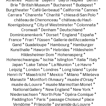
Athènes
Austria
Bayern
Bay of Naples
Berlin
*
*
*
*
Brie
British Museum
Bucharest
Budapest
*
*
*
*
Burgtheater
Café Gerbeaud
California
Cannes
*
*
*
*
Carrara
Charente
Charité
chiesa di San Polo
*
château de Chenonceau
château du Haut-
*
*
*
Koenigsbourg
City of Westminster
Colonnata
*
*
*
Cronwall
Denham
Deutschland
*
*
*
*
Dominicanenkerk
Dorset
England
España
*
*
*
*
France
Frari
Füssen
Gallerie dell'Accademia
*
*
*
Gand
Guadeloupe
Hambourg
Hamburger
*
*
*
*
Kunsthalle
Haworth
Hebrides
Hildesheim
*
*
Hildesheimer Dom
Hohenasperg
*
*
*
*
*
Hohenschwangau
Ischia
Islington
Italia
Italy
*
*
*
*
Japan
Lake Tahoe
La Réunion
Le Havre
*
*
*
*
Leipzig
London
Londres
Long Island
Lycée
*
*
*
*
Henri-IV
Maastricht
Mexico
Milano
Mileševa
*
*
*
Manastir
Montfort-l'Amaury
musée d'Orsay
*
*
musée du Louvre
musée Marmottan Monet
*
*
*
National Gallery
New England
New York
*
*
*
Niedersachsen
North Pole
Opéra-Comique
*
*
*
Paddington
Paris
passage Choiseul
place
*
*
*
Vendôme
Prijepolje
pyramide du Louvre