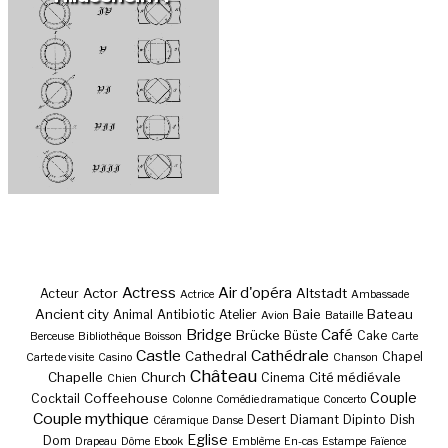
Actress
Air d'opéra
Actor
Altstadt
Acteur
Actrice
Ambassade
Ancient city
Baie
Bateau
Animal
Antibiotic
Atelier
Avion
Bataille
Bridge
Café
Brücke
Büste
Cake
Berceuse
Bibliothèque
Boisson
Carte
Castle
Cathédrale
Cathedral
Chapel
Carte de visite
Casino
Chanson
Château
Chapelle
Church
Cité médiévale
Cinema
Chien
Couple
Coffeehouse
Cocktail
Colonne
Comédie dramatique
Concerto
Couple mythique
Desert
Diamant
Dipinto
Dish
Céramique
Danse
Eglise
Dom
Drapeau
Dôme
Ebook
Emblème
En-cas
Estampe
Faïence