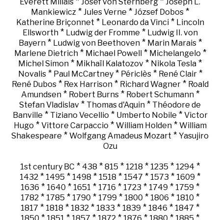
*
*
Everett Millais
Josef von Sternberg
Joseph L.
*
*
*
Mankiewicz
Jules Verne
József Dobos
*
*
Katherine Briçonnet
Leonardo da Vinci
Lincoln
*
*
Ellsworth
Ludwig der Fromme
Ludwig II. von
*
*
*
Bayern
Ludwig von Beethoven
Marin Marais
*
*
*
Marlene Dietrich
Michael Powell
Michelangelo
*
*
*
Michel Simon
Mikhaïl Kalatozov
Nikola Tesla
*
*
*
*
Novalis
Paul McCartney
Périclès
René Clair
*
*
*
René Dubos
Rex Harrison
Richard Wagner
Roald
*
*
*
Amundsen
Robert Burns
Robert Schumann
*
*
Stefan Vladislav
Thomas d'Aquin
Théodore de
*
*
*
Banville
Tiziano Vecellio
Umberto Nobile
Victor
*
*
*
Hugo
Vittore Carpaccio
William Holden
William
*
*
Shakespeare
Wolfgang Amadeus Mozart
Yasujiro
Ozu
*
*
*
*
*
*
1st century BC
438
815
1218
1235
1294
*
*
*
*
*
*
*
1432
1495
1498
1518
1547
1573
1609
*
*
*
*
*
*
*
1636
1640
1651
1716
1723
1749
1759
*
*
*
*
*
*
*
1782
1785
1790
1799
1800
1806
1810
*
*
*
*
*
*
*
1817
1818
1832
1833
1839
1846
1847
*
*
*
*
*
*
*
1850
1851
1857
1872
1876
1880
1885