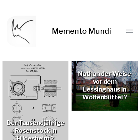
Memento Mundi
Nathan der Weise
vor dem
Lessinghaus in
Wolfenbüttel ?
Der Tausendjährige
Rosenstock in
Hildesheim ?