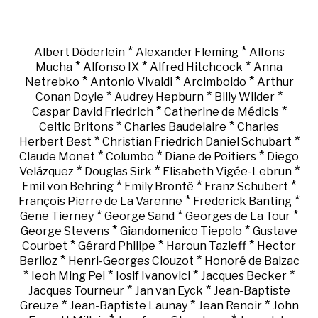
*
*
Albert Döderlein
Alexander Fleming
Alfons
*
*
*
Mucha
Alfonso IX
Alfred Hitchcock
Anna
*
*
*
Netrebko
Antonio Vivaldi
Arcimboldo
Arthur
*
*
*
Conan Doyle
Audrey Hepburn
Billy Wilder
*
*
Caspar David Friedrich
Catherine de Médicis
*
*
Celtic Britons
Charles Baudelaire
Charles
*
*
Herbert Best
Christian Friedrich Daniel Schubart
*
*
*
Claude Monet
Columbo
Diane de Poitiers
Diego
*
*
*
Velázquez
Douglas Sirk
Elisabeth Vigée-Lebrun
*
*
*
Emil von Behring
Emily Brontë
Franz Schubert
*
*
François Pierre de La Varenne
Frederick Banting
*
*
*
Gene Tierney
George Sand
Georges de La Tour
*
*
George Stevens
Giandomenico Tiepolo
Gustave
*
*
*
Courbet
Gérard Philipe
Haroun Tazieff
Hector
*
*
Berlioz
Henri-Georges Clouzot
Honoré de Balzac
*
*
*
*
Ieoh Ming Pei
Iosif Ivanovici
Jacques Becker
*
*
Jacques Tourneur
Jan van Eyck
Jean-Baptiste
*
*
*
Greuze
Jean-Baptiste Launay
Jean Renoir
John