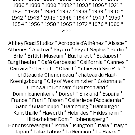
*
*
*
*
*
*
*
1886
1888
1890
1892
1893
1896
1921
*
*
*
*
*
*
*
1926
1928
1934
1937
1938
1939
1940
*
*
*
*
*
*
*
1942
1943
1945
1946
1947
1949
1950
*
*
*
*
*
*
*
1954
1956
1958
1965
1972
1976
1989
2005
*
*
*
Abbey Road Studios
Acropole d'Athènes
Alsace
*
*
*
*
*
Athènes
Austria
Bayern
Bay of Naples
Berlin
*
*
*
*
Brie
British Museum
Bucharest
Budapest
*
*
*
*
Burgtheater
Café Gerbeaud
California
Cannes
*
*
*
*
Carrara
Charente
Charité
chiesa di San Polo
*
château de Chenonceau
château du Haut-
*
*
*
Koenigsbourg
City of Westminster
Colonnata
*
*
*
Cronwall
Denham
Deutschland
*
*
*
*
Dominicanenkerk
Dorset
England
España
*
*
*
*
France
Frari
Füssen
Gallerie dell'Accademia
*
*
*
Gand
Guadeloupe
Hambourg
Hamburger
*
*
*
*
Kunsthalle
Haworth
Hebrides
Hildesheim
*
*
Hildesheimer Dom
Hohenasperg
*
*
*
*
*
Hohenschwangau
Ischia
Islington
Italia
Italy
*
*
*
*
Japan
Lake Tahoe
La Réunion
Le Havre