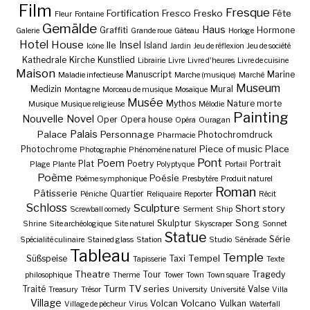
Film
Fresque
Fortification
Fresco
Fresko
Fête
Fleur
Fontaine
Gemälde
Haus
Graffiti
Hormone
Galerie
Grande roue
Gâteau
Horloge
Hotel
House
Insel
Ile
Island
Icône
Jardin
Jeu de réflexion
Jeu de société
Kathedrale
Kirche
Kunstlied
Librairie
Livre
Livre d'heures
Livre de cuisine
Maison
Manuscript
Marine
Maladie infectieuse
Marche (musique)
Marché
Museum
Medizin
Mural
Montagne
Morceau de musique
Mosaïque
Musée
Mythos
Nature morte
Musique
Musique religieuse
Mélodie
Painting
Nouvelle
Novel
Oper
Opera house
Opéra
Ouragan
Palais
Palace
Personnage
Photochromdruck
Pharmacie
Piece of music
Place
Photochrome
Photographie
Phénomène naturel
Pont
Poem
Plat
Poetry
Portrait
Plage
Plante
Polyptyque
Portail
Poème
Poésie
Poème symphonique
Presbytère
Produit naturel
Roman
Pâtisserie
Quartier
Péniche
Reliquaire
Reporter
Récit
Schloss
Sculpture
Short story
Screwball oomedy
Serment
Ship
Song
Skulptur
Shrine
Site archéologique
Site naturel
Skyscraper
Sonnet
Statue
Série
Spécialité culinaire
Stained glass
Station
Studio
Sénérade
Tableau
Temple
Tempel
Süßspeise
Taxi
Tapisserie
Texte
Theatre
Tour
Tragedy
philosophique
Therme
Tower
Town
Town square
Turm
TV series
Traité
Valse
Treasury
Trésor
University
Université
Villa
Village
Volcano
Volcan
Vulkan
Village de pêcheur
Virus
Waterfall