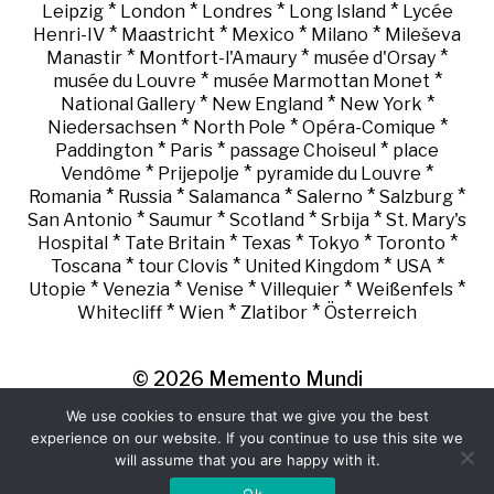
*
*
*
*
Leipzig
London
Londres
Long Island
Lycée
*
*
*
*
Henri-IV
Maastricht
Mexico
Milano
Mileševa
*
*
*
Manastir
Montfort-l'Amaury
musée d'Orsay
*
*
musée du Louvre
musée Marmottan Monet
*
*
*
National Gallery
New England
New York
*
*
*
Niedersachsen
North Pole
Opéra-Comique
*
*
*
Paddington
Paris
passage Choiseul
place
*
*
*
Vendôme
Prijepolje
pyramide du Louvre
*
*
*
*
*
Romania
Russia
Salamanca
Salerno
Salzburg
*
*
*
*
San Antonio
Saumur
Scotland
Srbija
St. Mary's
*
*
*
*
*
Hospital
Tate Britain
Texas
Tokyo
Toronto
*
*
*
*
Toscana
tour Clovis
United Kingdom
USA
*
*
*
*
*
Utopie
Venezia
Venise
Villequier
Weißenfels
*
*
*
Whitecliff
Wien
Zlatibor
Österreich
© 2026
Memento Mundi
We use cookies to ensure that we give you the best
experience on our website. If you continue to use this site we
will assume that you are happy with it.
Ok