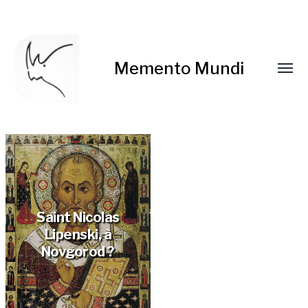
Memento Mundi
Saint Nicolas
Lipenski, à
Novgorod ?