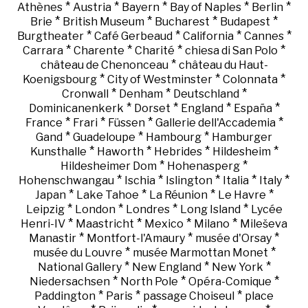
*
*
*
*
*
Athènes
Austria
Bayern
Bay of Naples
Berlin
*
*
*
*
Brie
British Museum
Bucharest
Budapest
*
*
*
*
Burgtheater
Café Gerbeaud
California
Cannes
*
*
*
*
Carrara
Charente
Charité
chiesa di San Polo
*
château de Chenonceau
château du Haut-
*
*
*
Koenigsbourg
City of Westminster
Colonnata
*
*
*
Cronwall
Denham
Deutschland
*
*
*
*
Dominicanenkerk
Dorset
England
España
*
*
*
*
France
Frari
Füssen
Gallerie dell'Accademia
*
*
*
Gand
Guadeloupe
Hambourg
Hamburger
*
*
*
*
Kunsthalle
Haworth
Hebrides
Hildesheim
*
*
Hildesheimer Dom
Hohenasperg
*
*
*
*
*
Hohenschwangau
Ischia
Islington
Italia
Italy
*
*
*
*
Japan
Lake Tahoe
La Réunion
Le Havre
*
*
*
*
Leipzig
London
Londres
Long Island
Lycée
*
*
*
*
Henri-IV
Maastricht
Mexico
Milano
Mileševa
*
*
*
Manastir
Montfort-l'Amaury
musée d'Orsay
*
*
musée du Louvre
musée Marmottan Monet
*
*
*
National Gallery
New England
New York
*
*
*
Niedersachsen
North Pole
Opéra-Comique
*
*
*
Paddington
Paris
passage Choiseul
place