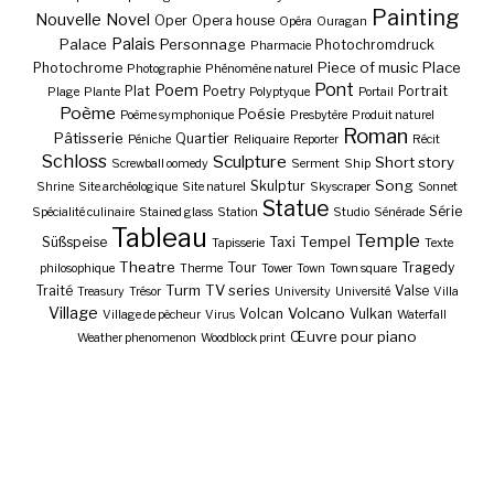
Painting
Nouvelle
Novel
Oper
Opera house
Opéra
Ouragan
Palais
Palace
Personnage
Photochromdruck
Pharmacie
Piece of music
Place
Photochrome
Photographie
Phénomène naturel
Pont
Poem
Plat
Poetry
Portrait
Plage
Plante
Polyptyque
Portail
Poème
Poésie
Poème symphonique
Presbytère
Produit naturel
Roman
Pâtisserie
Quartier
Péniche
Reliquaire
Reporter
Récit
Schloss
Sculpture
Short story
Screwball oomedy
Serment
Ship
Song
Skulptur
Shrine
Site archéologique
Site naturel
Skyscraper
Sonnet
Statue
Série
Spécialité culinaire
Stained glass
Station
Studio
Sénérade
Tableau
Temple
Tempel
Süßspeise
Taxi
Tapisserie
Texte
Theatre
Tour
Tragedy
philosophique
Therme
Tower
Town
Town square
Turm
TV series
Traité
Valse
Treasury
Trésor
University
Université
Villa
Village
Volcano
Volcan
Vulkan
Village de pêcheur
Virus
Waterfall
Œuvre pour piano
Weather phenomenon
Woodblock print