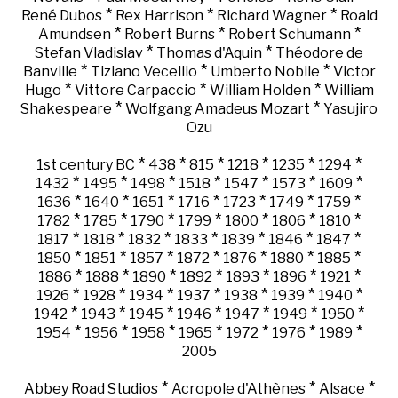
*
*
*
René Dubos
Rex Harrison
Richard Wagner
Roald
*
*
*
Amundsen
Robert Burns
Robert Schumann
*
*
Stefan Vladislav
Thomas d'Aquin
Théodore de
*
*
*
Banville
Tiziano Vecellio
Umberto Nobile
Victor
*
*
*
Hugo
Vittore Carpaccio
William Holden
William
*
*
Shakespeare
Wolfgang Amadeus Mozart
Yasujiro
Ozu
*
*
*
*
*
*
1st century BC
438
815
1218
1235
1294
*
*
*
*
*
*
*
1432
1495
1498
1518
1547
1573
1609
*
*
*
*
*
*
*
1636
1640
1651
1716
1723
1749
1759
*
*
*
*
*
*
*
1782
1785
1790
1799
1800
1806
1810
*
*
*
*
*
*
*
1817
1818
1832
1833
1839
1846
1847
*
*
*
*
*
*
*
1850
1851
1857
1872
1876
1880
1885
*
*
*
*
*
*
*
1886
1888
1890
1892
1893
1896
1921
*
*
*
*
*
*
*
1926
1928
1934
1937
1938
1939
1940
*
*
*
*
*
*
*
1942
1943
1945
1946
1947
1949
1950
*
*
*
*
*
*
*
1954
1956
1958
1965
1972
1976
1989
2005
*
*
*
Abbey Road Studios
Acropole d'Athènes
Alsace