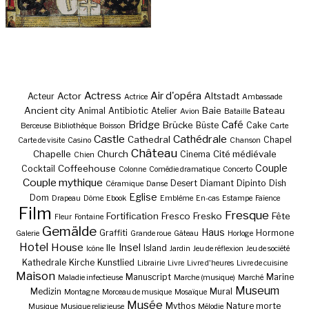
Actress
Air d'opéra
Actor
Altstadt
Acteur
Actrice
Ambassade
Ancient city
Baie
Bateau
Animal
Antibiotic
Atelier
Avion
Bataille
Bridge
Café
Brücke
Büste
Cake
Berceuse
Bibliothèque
Boisson
Carte
Castle
Cathédrale
Cathedral
Chapel
Carte de visite
Casino
Chanson
Château
Chapelle
Church
Cité médiévale
Cinema
Chien
Couple
Coffeehouse
Cocktail
Colonne
Comédie dramatique
Concerto
Couple mythique
Desert
Diamant
Dipinto
Dish
Céramique
Danse
Eglise
Dom
Drapeau
Dôme
Ebook
Emblème
En-cas
Estampe
Faïence
Film
Fresque
Fortification
Fresco
Fresko
Fête
Fleur
Fontaine
Gemälde
Haus
Graffiti
Hormone
Galerie
Grande roue
Gâteau
Horloge
Hotel
House
Insel
Ile
Island
Icône
Jardin
Jeu de réflexion
Jeu de société
Kathedrale
Kirche
Kunstlied
Librairie
Livre
Livre d'heures
Livre de cuisine
Maison
Manuscript
Marine
Maladie infectieuse
Marche (musique)
Marché
Museum
Medizin
Mural
Montagne
Morceau de musique
Mosaïque
Musée
Mythos
Nature morte
Musique
Musique religieuse
Mélodie