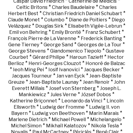
*
*
Caspar David Friedrich
Catherine de Médicis
*
*
Celtic Britons
Charles Baudelaire
Charles
*
*
Herbert Best
Christian Friedrich Daniel Schubart
*
*
*
Claude Monet
Columbo
Diane de Poitiers
Diego
*
*
*
Velázquez
Douglas Sirk
Elisabeth Vigée-Lebrun
*
*
*
Emil von Behring
Emily Brontë
Franz Schubert
*
*
François Pierre de La Varenne
Frederick Banting
*
*
*
Gene Tierney
George Sand
Georges de La Tour
*
*
George Stevens
Giandomenico Tiepolo
Gustave
*
*
*
Courbet
Gérard Philipe
Haroun Tazieff
Hector
*
*
Berlioz
Henri-Georges Clouzot
Honoré de Balzac
*
*
*
*
Ieoh Ming Pei
Iosif Ivanovici
Jacques Becker
*
*
Jacques Tourneur
Jan van Eyck
Jean-Baptiste
*
*
*
Greuze
Jean-Baptiste Launay
Jean Renoir
John
*
*
Everett Millais
Josef von Sternberg
Joseph L.
*
*
*
Mankiewicz
Jules Verne
József Dobos
*
*
Katherine Briçonnet
Leonardo da Vinci
Lincoln
*
*
Ellsworth
Ludwig der Fromme
Ludwig II. von
*
*
*
Bayern
Ludwig von Beethoven
Marin Marais
*
*
*
Marlene Dietrich
Michael Powell
Michelangelo
*
*
*
Michel Simon
Mikhaïl Kalatozov
Nikola Tesla
*
*
*
*
Novalis
Paul McCartney
Périclès
René Clair