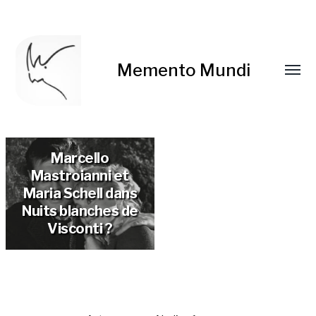
Memento Mundi
Marcello
Mastroianni et
Maria Schell dans
Nuits blanches de
Visconti ?