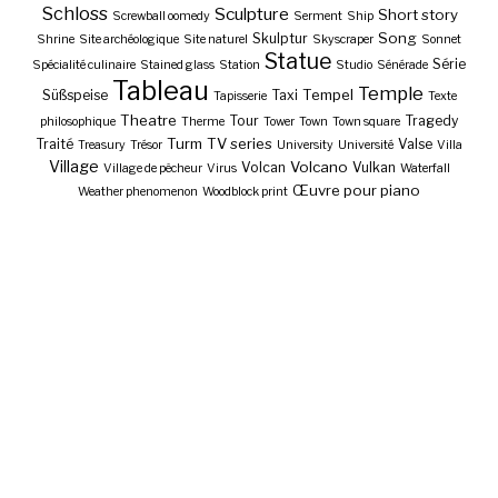
Schloss
Sculpture
Short story
Screwball oomedy
Serment
Ship
Song
Skulptur
Shrine
Site archéologique
Site naturel
Skyscraper
Sonnet
Statue
Série
Spécialité culinaire
Stained glass
Station
Studio
Sénérade
Tableau
Temple
Tempel
Süßspeise
Taxi
Tapisserie
Texte
Theatre
Tour
Tragedy
philosophique
Therme
Tower
Town
Town square
Turm
TV series
Traité
Valse
Treasury
Trésor
University
Université
Villa
Village
Volcano
Volcan
Vulkan
Village de pêcheur
Virus
Waterfall
Œuvre pour piano
Weather phenomenon
Woodblock print