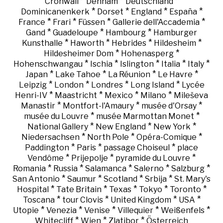
*
*
*
Cronwall
Denham
Deutschland
*
*
*
*
Dominicanenkerk
Dorset
England
España
*
*
*
*
France
Frari
Füssen
Gallerie dell'Accademia
*
*
*
Gand
Guadeloupe
Hambourg
Hamburger
*
*
*
*
Kunsthalle
Haworth
Hebrides
Hildesheim
*
*
Hildesheimer Dom
Hohenasperg
*
*
*
*
*
Hohenschwangau
Ischia
Islington
Italia
Italy
*
*
*
*
Japan
Lake Tahoe
La Réunion
Le Havre
*
*
*
*
Leipzig
London
Londres
Long Island
Lycée
*
*
*
*
Henri-IV
Maastricht
Mexico
Milano
Mileševa
*
*
*
Manastir
Montfort-l'Amaury
musée d'Orsay
*
*
musée du Louvre
musée Marmottan Monet
*
*
*
National Gallery
New England
New York
*
*
*
Niedersachsen
North Pole
Opéra-Comique
*
*
*
Paddington
Paris
passage Choiseul
place
*
*
*
Vendôme
Prijepolje
pyramide du Louvre
*
*
*
*
*
Romania
Russia
Salamanca
Salerno
Salzburg
*
*
*
*
San Antonio
Saumur
Scotland
Srbija
St. Mary's
*
*
*
*
*
Hospital
Tate Britain
Texas
Tokyo
Toronto
*
*
*
*
Toscana
tour Clovis
United Kingdom
USA
*
*
*
*
*
Utopie
Venezia
Venise
Villequier
Weißenfels
*
*
*
Whitecliff
Wien
Zlatibor
Österreich