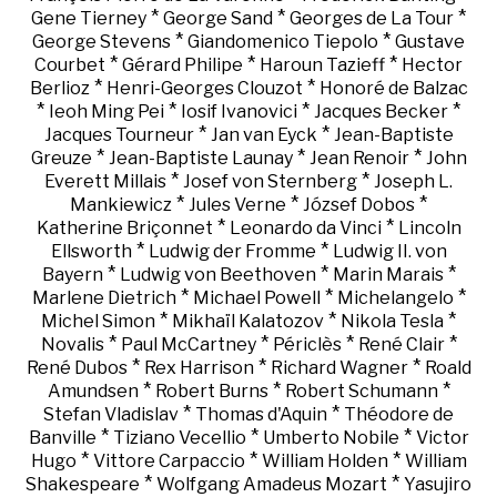
*
*
*
Gene Tierney
George Sand
Georges de La Tour
*
*
George Stevens
Giandomenico Tiepolo
Gustave
*
*
*
Courbet
Gérard Philipe
Haroun Tazieff
Hector
*
*
Berlioz
Henri-Georges Clouzot
Honoré de Balzac
*
*
*
*
Ieoh Ming Pei
Iosif Ivanovici
Jacques Becker
*
*
Jacques Tourneur
Jan van Eyck
Jean-Baptiste
*
*
*
Greuze
Jean-Baptiste Launay
Jean Renoir
John
*
*
Everett Millais
Josef von Sternberg
Joseph L.
*
*
*
Mankiewicz
Jules Verne
József Dobos
*
*
Katherine Briçonnet
Leonardo da Vinci
Lincoln
*
*
Ellsworth
Ludwig der Fromme
Ludwig II. von
*
*
*
Bayern
Ludwig von Beethoven
Marin Marais
*
*
*
Marlene Dietrich
Michael Powell
Michelangelo
*
*
*
Michel Simon
Mikhaïl Kalatozov
Nikola Tesla
*
*
*
*
Novalis
Paul McCartney
Périclès
René Clair
*
*
*
René Dubos
Rex Harrison
Richard Wagner
Roald
*
*
*
Amundsen
Robert Burns
Robert Schumann
*
*
Stefan Vladislav
Thomas d'Aquin
Théodore de
*
*
*
Banville
Tiziano Vecellio
Umberto Nobile
Victor
*
*
*
Hugo
Vittore Carpaccio
William Holden
William
*
*
Shakespeare
Wolfgang Amadeus Mozart
Yasujiro