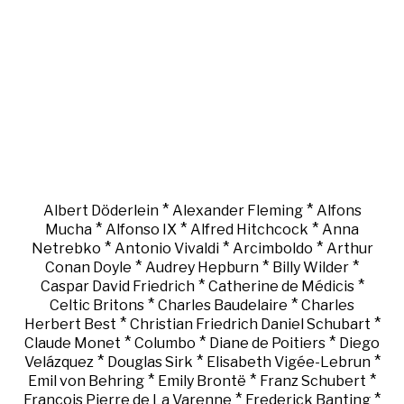
*
*
Albert Döderlein
Alexander Fleming
Alfons
*
*
*
Mucha
Alfonso IX
Alfred Hitchcock
Anna
*
*
*
Netrebko
Antonio Vivaldi
Arcimboldo
Arthur
*
*
*
Conan Doyle
Audrey Hepburn
Billy Wilder
*
*
Caspar David Friedrich
Catherine de Médicis
*
*
Celtic Britons
Charles Baudelaire
Charles
*
*
Herbert Best
Christian Friedrich Daniel Schubart
*
*
*
Claude Monet
Columbo
Diane de Poitiers
Diego
*
*
*
Velázquez
Douglas Sirk
Elisabeth Vigée-Lebrun
*
*
*
Emil von Behring
Emily Brontë
Franz Schubert
*
*
François Pierre de La Varenne
Frederick Banting