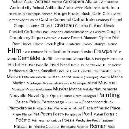
Actress
Air d'opéra
Actor
Altstadt
Acteur
Actrice
Ambassade
Ancient city
Baie
Bateau
Animal
Antibiotic
Atelier
Avion
Bataille
Bridge
Café
Brücke
Büste
Cake
Berceuse
Bibliothèque
Boisson
Carte
Castle
Cathédrale
Cathedral
Chapel
Carte de visite
Casino
Chanson
Château
Chapelle
Church
Cité médiévale
Cinema
Chien
Couple
Coffeehouse
Cocktail
Colonne
Comédie dramatique
Concerto
Couple mythique
Desert
Diamant
Dipinto
Dish
Céramique
Danse
Eglise
Dom
Drapeau
Dôme
Ebook
Emblème
En-cas
Estampe
Faïence
Film
Fresque
Fortification
Fresco
Fresko
Fête
Fleur
Fontaine
Gemälde
Haus
Graffiti
Hormone
Galerie
Grande roue
Gâteau
Horloge
Hotel
House
Insel
Ile
Island
Icône
Jardin
Jeu de réflexion
Jeu de société
Kathedrale
Kirche
Kunstlied
Librairie
Livre
Livre d'heures
Livre de cuisine
Maison
Manuscript
Marine
Maladie infectieuse
Marche (musique)
Marché
Museum
Medizin
Mural
Montagne
Morceau de musique
Mosaïque
Musée
Mythos
Nature morte
Musique
Musique religieuse
Mélodie
Painting
Nouvelle
Novel
Oper
Opera house
Opéra
Ouragan
Palais
Palace
Personnage
Photochromdruck
Pharmacie
Piece of music
Place
Photochrome
Photographie
Phénomène naturel
Pont
Poem
Plat
Poetry
Portrait
Plage
Plante
Polyptyque
Portail
Poème
Poésie
Poème symphonique
Presbytère
Produit naturel
Roman
Pâtisserie
Quartier
Péniche
Reliquaire
Reporter
Récit