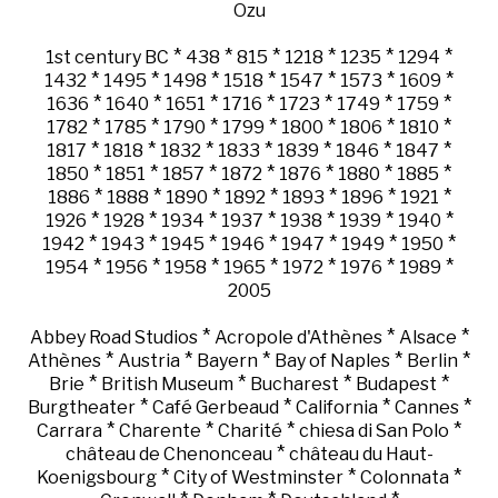
Ozu
*
*
*
*
*
*
1st century BC
438
815
1218
1235
1294
*
*
*
*
*
*
*
1432
1495
1498
1518
1547
1573
1609
*
*
*
*
*
*
*
1636
1640
1651
1716
1723
1749
1759
*
*
*
*
*
*
*
1782
1785
1790
1799
1800
1806
1810
*
*
*
*
*
*
*
1817
1818
1832
1833
1839
1846
1847
*
*
*
*
*
*
*
1850
1851
1857
1872
1876
1880
1885
*
*
*
*
*
*
*
1886
1888
1890
1892
1893
1896
1921
*
*
*
*
*
*
*
1926
1928
1934
1937
1938
1939
1940
*
*
*
*
*
*
*
1942
1943
1945
1946
1947
1949
1950
*
*
*
*
*
*
*
1954
1956
1958
1965
1972
1976
1989
2005
*
*
*
Abbey Road Studios
Acropole d'Athènes
Alsace
*
*
*
*
*
Athènes
Austria
Bayern
Bay of Naples
Berlin
*
*
*
*
Brie
British Museum
Bucharest
Budapest
*
*
*
*
Burgtheater
Café Gerbeaud
California
Cannes
*
*
*
*
Carrara
Charente
Charité
chiesa di San Polo
*
château de Chenonceau
château du Haut-
*
*
*
Koenigsbourg
City of Westminster
Colonnata