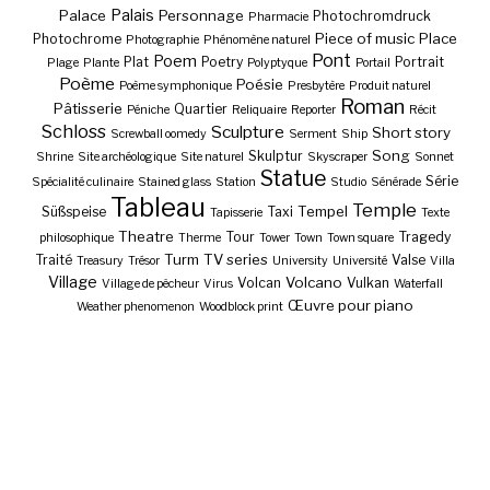
Palais
Palace
Personnage
Photochromdruck
Pharmacie
Piece of music
Place
Photochrome
Photographie
Phénomène naturel
Pont
Poem
Plat
Poetry
Portrait
Plage
Plante
Polyptyque
Portail
Poème
Poésie
Poème symphonique
Presbytère
Produit naturel
Roman
Pâtisserie
Quartier
Péniche
Reliquaire
Reporter
Récit
Schloss
Sculpture
Short story
Screwball oomedy
Serment
Ship
Song
Skulptur
Shrine
Site archéologique
Site naturel
Skyscraper
Sonnet
Statue
Série
Spécialité culinaire
Stained glass
Station
Studio
Sénérade
Tableau
Temple
Tempel
Süßspeise
Taxi
Tapisserie
Texte
Theatre
Tour
Tragedy
philosophique
Therme
Tower
Town
Town square
Turm
TV series
Traité
Valse
Treasury
Trésor
University
Université
Villa
Village
Volcano
Volcan
Vulkan
Village de pêcheur
Virus
Waterfall
Œuvre pour piano
Weather phenomenon
Woodblock print