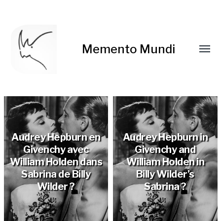
Memento Mundi
Audrey Hepburn en
Audrey Hepburn in
Givenchy avec
Givenchy and
William Holden dans
William Holden in
Sabrina de Billy
Billy Wilder’s
Wilder ?
Sabrina ?