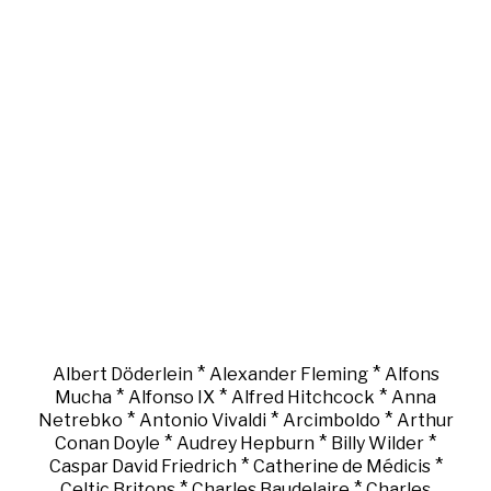
*
*
Albert Döderlein
Alexander Fleming
Alfons
*
*
*
Mucha
Alfonso IX
Alfred Hitchcock
Anna
*
*
*
Netrebko
Antonio Vivaldi
Arcimboldo
Arthur
*
*
*
Conan Doyle
Audrey Hepburn
Billy Wilder
*
*
Caspar David Friedrich
Catherine de Médicis
*
*
Celtic Britons
Charles Baudelaire
Charles