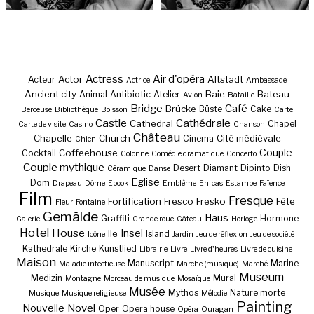
Actress
Air d'opéra
Actor
Altstadt
Acteur
Actrice
Ambassade
Ancient city
Baie
Bateau
Animal
Antibiotic
Atelier
Avion
Bataille
Bridge
Café
Brücke
Büste
Cake
Berceuse
Bibliothèque
Boisson
Carte
Castle
Cathédrale
Cathedral
Chapel
Carte de visite
Casino
Chanson
Château
Chapelle
Church
Cité médiévale
Cinema
Chien
Couple
Coffeehouse
Cocktail
Colonne
Comédie dramatique
Concerto
Couple mythique
Desert
Diamant
Dipinto
Dish
Céramique
Danse
Eglise
Dom
Drapeau
Dôme
Ebook
Emblème
En-cas
Estampe
Faïence
Film
Fresque
Fortification
Fresco
Fresko
Fête
Fleur
Fontaine
Gemälde
Haus
Graffiti
Hormone
Galerie
Grande roue
Gâteau
Horloge
Hotel
House
Insel
Ile
Island
Icône
Jardin
Jeu de réflexion
Jeu de société
Kathedrale
Kirche
Kunstlied
Librairie
Livre
Livre d'heures
Livre de cuisine
Maison
Manuscript
Marine
Maladie infectieuse
Marche (musique)
Marché
Museum
Medizin
Mural
Montagne
Morceau de musique
Mosaïque
Musée
Mythos
Nature morte
Musique
Musique religieuse
Mélodie
Painting
Nouvelle
Novel
Oper
Opera house
Opéra
Ouragan