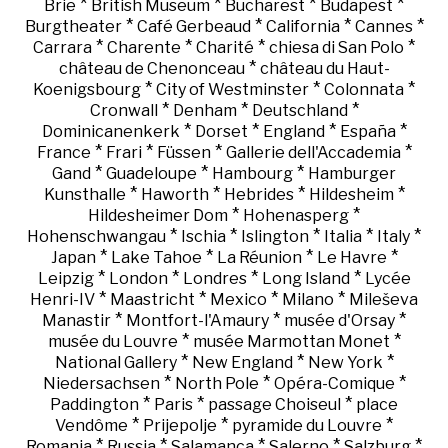
*
*
*
*
Brie
British Museum
Bucharest
Budapest
*
*
*
*
Burgtheater
Café Gerbeaud
California
Cannes
*
*
*
*
Carrara
Charente
Charité
chiesa di San Polo
*
château de Chenonceau
château du Haut-
*
*
*
Koenigsbourg
City of Westminster
Colonnata
*
*
*
Cronwall
Denham
Deutschland
*
*
*
*
Dominicanenkerk
Dorset
England
España
*
*
*
*
France
Frari
Füssen
Gallerie dell'Accademia
*
*
*
Gand
Guadeloupe
Hambourg
Hamburger
*
*
*
*
Kunsthalle
Haworth
Hebrides
Hildesheim
*
*
Hildesheimer Dom
Hohenasperg
*
*
*
*
*
Hohenschwangau
Ischia
Islington
Italia
Italy
*
*
*
*
Japan
Lake Tahoe
La Réunion
Le Havre
*
*
*
*
Leipzig
London
Londres
Long Island
Lycée
*
*
*
*
Henri-IV
Maastricht
Mexico
Milano
Mileševa
*
*
*
Manastir
Montfort-l'Amaury
musée d'Orsay
*
*
musée du Louvre
musée Marmottan Monet
*
*
*
National Gallery
New England
New York
*
*
*
Niedersachsen
North Pole
Opéra-Comique
*
*
*
Paddington
Paris
passage Choiseul
place
*
*
*
Vendôme
Prijepolje
pyramide du Louvre
*
*
*
*
*
Romania
Russia
Salamanca
Salerno
Salzburg