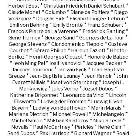
*
*
Herbert Best
Christian Friedrich Daniel Schubart
*
*
*
Claude Monet
Columbo
Diane de Poitiers
Diego
*
*
*
Velázquez
Douglas Sirk
Elisabeth Vigée-Lebrun
*
*
*
Emil von Behring
Emily Brontë
Franz Schubert
*
*
François Pierre de La Varenne
Frederick Banting
*
*
*
Gene Tierney
George Sand
Georges de La Tour
*
*
George Stevens
Giandomenico Tiepolo
Gustave
*
*
*
Courbet
Gérard Philipe
Haroun Tazieff
Hector
*
*
Berlioz
Henri-Georges Clouzot
Honoré de Balzac
*
*
*
*
Ieoh Ming Pei
Iosif Ivanovici
Jacques Becker
*
*
Jacques Tourneur
Jan van Eyck
Jean-Baptiste
*
*
*
Greuze
Jean-Baptiste Launay
Jean Renoir
John
*
*
Everett Millais
Josef von Sternberg
Joseph L.
*
*
*
Mankiewicz
Jules Verne
József Dobos
*
*
Katherine Briçonnet
Leonardo da Vinci
Lincoln
*
*
Ellsworth
Ludwig der Fromme
Ludwig II. von
*
*
*
Bayern
Ludwig von Beethoven
Marin Marais
*
*
*
Marlene Dietrich
Michael Powell
Michelangelo
*
*
*
Michel Simon
Mikhaïl Kalatozov
Nikola Tesla
*
*
*
*
Novalis
Paul McCartney
Périclès
René Clair
*
*
*
René Dubos
Rex Harrison
Richard Wagner
Roald