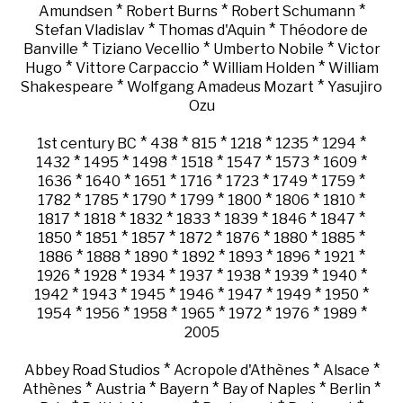
*
*
*
Amundsen
Robert Burns
Robert Schumann
*
*
Stefan Vladislav
Thomas d'Aquin
Théodore de
*
*
*
Banville
Tiziano Vecellio
Umberto Nobile
Victor
*
*
*
Hugo
Vittore Carpaccio
William Holden
William
*
*
Shakespeare
Wolfgang Amadeus Mozart
Yasujiro
Ozu
*
*
*
*
*
*
1st century BC
438
815
1218
1235
1294
*
*
*
*
*
*
*
1432
1495
1498
1518
1547
1573
1609
*
*
*
*
*
*
*
1636
1640
1651
1716
1723
1749
1759
*
*
*
*
*
*
*
1782
1785
1790
1799
1800
1806
1810
*
*
*
*
*
*
*
1817
1818
1832
1833
1839
1846
1847
*
*
*
*
*
*
*
1850
1851
1857
1872
1876
1880
1885
*
*
*
*
*
*
*
1886
1888
1890
1892
1893
1896
1921
*
*
*
*
*
*
*
1926
1928
1934
1937
1938
1939
1940
*
*
*
*
*
*
*
1942
1943
1945
1946
1947
1949
1950
*
*
*
*
*
*
*
1954
1956
1958
1965
1972
1976
1989
2005
*
*
*
Abbey Road Studios
Acropole d'Athènes
Alsace
*
*
*
*
*
Athènes
Austria
Bayern
Bay of Naples
Berlin