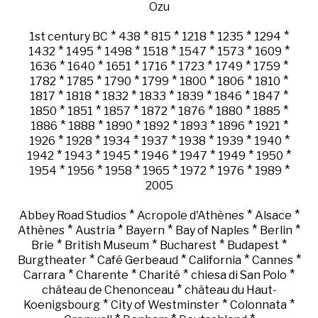
Ozu
*
*
*
*
*
*
1st century BC
438
815
1218
1235
1294
*
*
*
*
*
*
*
1432
1495
1498
1518
1547
1573
1609
*
*
*
*
*
*
*
1636
1640
1651
1716
1723
1749
1759
*
*
*
*
*
*
*
1782
1785
1790
1799
1800
1806
1810
*
*
*
*
*
*
*
1817
1818
1832
1833
1839
1846
1847
*
*
*
*
*
*
*
1850
1851
1857
1872
1876
1880
1885
*
*
*
*
*
*
*
1886
1888
1890
1892
1893
1896
1921
*
*
*
*
*
*
*
1926
1928
1934
1937
1938
1939
1940
*
*
*
*
*
*
*
1942
1943
1945
1946
1947
1949
1950
*
*
*
*
*
*
*
1954
1956
1958
1965
1972
1976
1989
2005
*
*
*
Abbey Road Studios
Acropole d'Athènes
Alsace
*
*
*
*
*
Athènes
Austria
Bayern
Bay of Naples
Berlin
*
*
*
*
Brie
British Museum
Bucharest
Budapest
*
*
*
*
Burgtheater
Café Gerbeaud
California
Cannes
*
*
*
*
Carrara
Charente
Charité
chiesa di San Polo
*
château de Chenonceau
château du Haut-
*
*
*
Koenigsbourg
City of Westminster
Colonnata