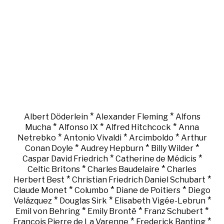
*
*
Albert Döderlein
Alexander Fleming
Alfons
*
*
*
Mucha
Alfonso IX
Alfred Hitchcock
Anna
*
*
*
Netrebko
Antonio Vivaldi
Arcimboldo
Arthur
*
*
*
Conan Doyle
Audrey Hepburn
Billy Wilder
*
*
Caspar David Friedrich
Catherine de Médicis
*
*
Celtic Britons
Charles Baudelaire
Charles
*
*
Herbert Best
Christian Friedrich Daniel Schubart
*
*
*
Claude Monet
Columbo
Diane de Poitiers
Diego
*
*
*
Velázquez
Douglas Sirk
Elisabeth Vigée-Lebrun
*
*
*
Emil von Behring
Emily Brontë
Franz Schubert
*
*
François Pierre de La Varenne
Frederick Banting