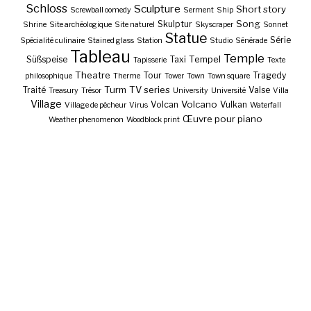
Schloss
Sculpture
Short story
Screwball oomedy
Serment
Ship
Song
Skulptur
Shrine
Site archéologique
Site naturel
Skyscraper
Sonnet
Statue
Série
Spécialité culinaire
Stained glass
Station
Studio
Sénérade
Tableau
Temple
Tempel
Süßspeise
Taxi
Tapisserie
Texte
Theatre
Tour
Tragedy
philosophique
Therme
Tower
Town
Town square
Turm
TV series
Traité
Valse
Treasury
Trésor
University
Université
Villa
Village
Volcano
Volcan
Vulkan
Village de pêcheur
Virus
Waterfall
Œuvre pour piano
Weather phenomenon
Woodblock print