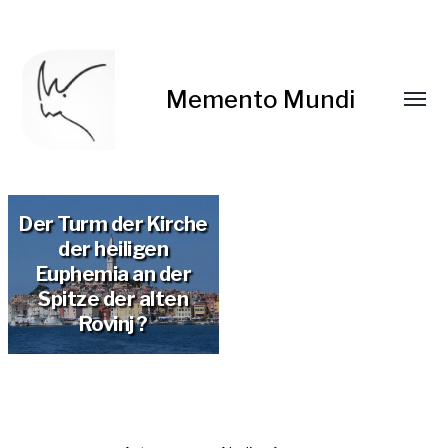
Memento Mundi
Der Turm der Kirche
der heiligen
Euphemia an der
Spitze der alten
Rovinj ?