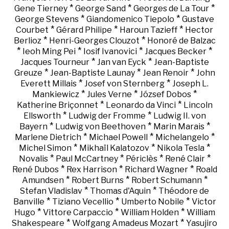
*
*
*
Gene Tierney
George Sand
Georges de La Tour
*
*
George Stevens
Giandomenico Tiepolo
Gustave
*
*
*
Courbet
Gérard Philipe
Haroun Tazieff
Hector
*
*
Berlioz
Henri-Georges Clouzot
Honoré de Balzac
*
*
*
*
Ieoh Ming Pei
Iosif Ivanovici
Jacques Becker
*
*
Jacques Tourneur
Jan van Eyck
Jean-Baptiste
*
*
*
Greuze
Jean-Baptiste Launay
Jean Renoir
John
*
*
Everett Millais
Josef von Sternberg
Joseph L.
*
*
*
Mankiewicz
Jules Verne
József Dobos
*
*
Katherine Briçonnet
Leonardo da Vinci
Lincoln
*
*
Ellsworth
Ludwig der Fromme
Ludwig II. von
*
*
*
Bayern
Ludwig von Beethoven
Marin Marais
*
*
*
Marlene Dietrich
Michael Powell
Michelangelo
*
*
*
Michel Simon
Mikhaïl Kalatozov
Nikola Tesla
*
*
*
*
Novalis
Paul McCartney
Périclès
René Clair
*
*
*
René Dubos
Rex Harrison
Richard Wagner
Roald
*
*
*
Amundsen
Robert Burns
Robert Schumann
*
*
Stefan Vladislav
Thomas d'Aquin
Théodore de
*
*
*
Banville
Tiziano Vecellio
Umberto Nobile
Victor
*
*
*
Hugo
Vittore Carpaccio
William Holden
William
*
*
Shakespeare
Wolfgang Amadeus Mozart
Yasujiro