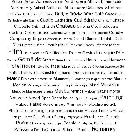
Actress
Air d'opéra
Actor
Altstadt
Acteur
Actrice
Ambassade
Ancient city
Baie
Bateau
Animal
Antibiotic
Atelier
Avion
Bataille
Bridge
Café
Brücke
Büste
Cake
Berceuse
Bibliothèque
Boisson
Carte
Castle
Cathédrale
Cathedral
Chapel
Carte de visite
Casino
Chanson
Château
Chapelle
Church
Cité médiévale
Cinema
Chien
Couple
Coffeehouse
Cocktail
Colonne
Comédie dramatique
Concerto
Couple mythique
Desert
Diamant
Dipinto
Dish
Céramique
Danse
Eglise
Dom
Drapeau
Dôme
Ebook
Emblème
En-cas
Estampe
Faïence
Film
Fresque
Fortification
Fresco
Fresko
Fête
Fleur
Fontaine
Gemälde
Haus
Graffiti
Hormone
Galerie
Grande roue
Gâteau
Horloge
Hotel
House
Insel
Ile
Island
Icône
Jardin
Jeu de réflexion
Jeu de société
Kathedrale
Kirche
Kunstlied
Librairie
Livre
Livre d'heures
Livre de cuisine
Maison
Manuscript
Marine
Maladie infectieuse
Marche (musique)
Marché
Museum
Medizin
Mural
Montagne
Morceau de musique
Mosaïque
Musée
Mythos
Nature morte
Musique
Musique religieuse
Mélodie
Painting
Nouvelle
Novel
Oper
Opera house
Opéra
Ouragan
Palais
Palace
Personnage
Photochromdruck
Pharmacie
Piece of music
Place
Photochrome
Photographie
Phénomène naturel
Pont
Poem
Plat
Poetry
Portrait
Plage
Plante
Polyptyque
Portail
Poème
Poésie
Poème symphonique
Presbytère
Produit naturel
Roman
Pâtisserie
Quartier
Péniche
Reliquaire
Reporter
Récit