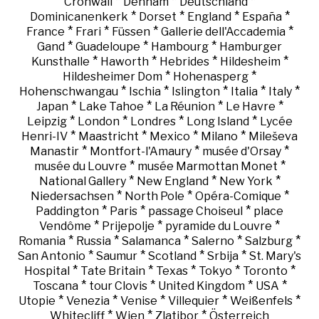
*
*
*
Cronwall
Denham
Deutschland
*
*
*
*
Dominicanenkerk
Dorset
England
España
*
*
*
*
France
Frari
Füssen
Gallerie dell'Accademia
*
*
*
Gand
Guadeloupe
Hambourg
Hamburger
*
*
*
*
Kunsthalle
Haworth
Hebrides
Hildesheim
*
*
Hildesheimer Dom
Hohenasperg
*
*
*
*
*
Hohenschwangau
Ischia
Islington
Italia
Italy
*
*
*
*
Japan
Lake Tahoe
La Réunion
Le Havre
*
*
*
*
Leipzig
London
Londres
Long Island
Lycée
*
*
*
*
Henri-IV
Maastricht
Mexico
Milano
Mileševa
*
*
*
Manastir
Montfort-l'Amaury
musée d'Orsay
*
*
musée du Louvre
musée Marmottan Monet
*
*
*
National Gallery
New England
New York
*
*
*
Niedersachsen
North Pole
Opéra-Comique
*
*
*
Paddington
Paris
passage Choiseul
place
*
*
*
Vendôme
Prijepolje
pyramide du Louvre
*
*
*
*
*
Romania
Russia
Salamanca
Salerno
Salzburg
*
*
*
*
San Antonio
Saumur
Scotland
Srbija
St. Mary's
*
*
*
*
*
Hospital
Tate Britain
Texas
Tokyo
Toronto
*
*
*
*
Toscana
tour Clovis
United Kingdom
USA
*
*
*
*
*
Utopie
Venezia
Venise
Villequier
Weißenfels
*
*
*
Whitecliff
Wien
Zlatibor
Österreich