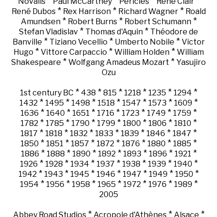
*
*
*
*
Novalis
Paul McCartney
Périclès
René Clair
*
*
*
René Dubos
Rex Harrison
Richard Wagner
Roald
*
*
*
Amundsen
Robert Burns
Robert Schumann
*
*
Stefan Vladislav
Thomas d'Aquin
Théodore de
*
*
*
Banville
Tiziano Vecellio
Umberto Nobile
Victor
*
*
*
Hugo
Vittore Carpaccio
William Holden
William
*
*
Shakespeare
Wolfgang Amadeus Mozart
Yasujiro
Ozu
*
*
*
*
*
*
1st century BC
438
815
1218
1235
1294
*
*
*
*
*
*
*
1432
1495
1498
1518
1547
1573
1609
*
*
*
*
*
*
*
1636
1640
1651
1716
1723
1749
1759
*
*
*
*
*
*
*
1782
1785
1790
1799
1800
1806
1810
*
*
*
*
*
*
*
1817
1818
1832
1833
1839
1846
1847
*
*
*
*
*
*
*
1850
1851
1857
1872
1876
1880
1885
*
*
*
*
*
*
*
1886
1888
1890
1892
1893
1896
1921
*
*
*
*
*
*
*
1926
1928
1934
1937
1938
1939
1940
*
*
*
*
*
*
*
1942
1943
1945
1946
1947
1949
1950
*
*
*
*
*
*
*
1954
1956
1958
1965
1972
1976
1989
2005
*
*
*
Abbey Road Studios
Acropole d'Athènes
Alsace