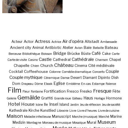
Actress
Air d'opéra
Actor
Altstadt
Acteur
Actrice
Ambassade
Ancient city
Baie
Bateau
Animal
Antibiotic
Atelier
Avion
Bataille
Bridge
Café
Brücke
Büste
Cake
Berceuse
Bibliothèque
Boisson
Carte
Castle
Cathédrale
Cathedral
Chapel
Carte de visite
Casino
Chanson
Château
Chapelle
Church
Cité médiévale
Cinema
Chien
Couple
Coffeehouse
Cocktail
Colonne
Comédie dramatique
Concerto
Couple mythique
Desert
Diamant
Dipinto
Dish
Céramique
Danse
Eglise
Dom
Drapeau
Dôme
Ebook
Emblème
En-cas
Estampe
Faïence
Film
Fresque
Fortification
Fresco
Fresko
Fête
Fleur
Fontaine
Gemälde
Haus
Graffiti
Hormone
Galerie
Grande roue
Gâteau
Horloge
Hotel
House
Insel
Ile
Island
Icône
Jardin
Jeu de réflexion
Jeu de société
Kathedrale
Kirche
Kunstlied
Librairie
Livre
Livre d'heures
Livre de cuisine
Maison
Manuscript
Marine
Maladie infectieuse
Marche (musique)
Marché
Museum
Medizin
Mural
Montagne
Morceau de musique
Mosaïque