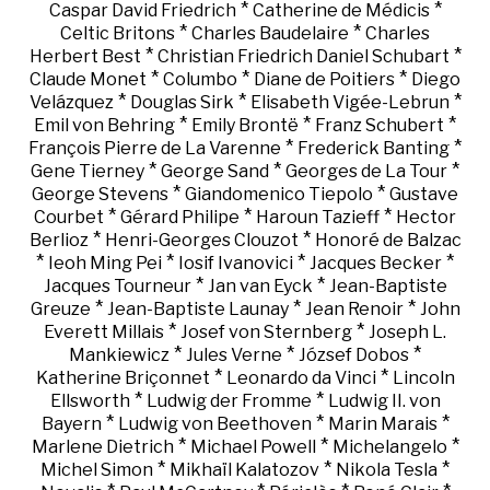
*
*
Caspar David Friedrich
Catherine de Médicis
*
*
Celtic Britons
Charles Baudelaire
Charles
*
*
Herbert Best
Christian Friedrich Daniel Schubart
*
*
*
Claude Monet
Columbo
Diane de Poitiers
Diego
*
*
*
Velázquez
Douglas Sirk
Elisabeth Vigée-Lebrun
*
*
*
Emil von Behring
Emily Brontë
Franz Schubert
*
*
François Pierre de La Varenne
Frederick Banting
*
*
*
Gene Tierney
George Sand
Georges de La Tour
*
*
George Stevens
Giandomenico Tiepolo
Gustave
*
*
*
Courbet
Gérard Philipe
Haroun Tazieff
Hector
*
*
Berlioz
Henri-Georges Clouzot
Honoré de Balzac
*
*
*
*
Ieoh Ming Pei
Iosif Ivanovici
Jacques Becker
*
*
Jacques Tourneur
Jan van Eyck
Jean-Baptiste
*
*
*
Greuze
Jean-Baptiste Launay
Jean Renoir
John
*
*
Everett Millais
Josef von Sternberg
Joseph L.
*
*
*
Mankiewicz
Jules Verne
József Dobos
*
*
Katherine Briçonnet
Leonardo da Vinci
Lincoln
*
*
Ellsworth
Ludwig der Fromme
Ludwig II. von
*
*
*
Bayern
Ludwig von Beethoven
Marin Marais
*
*
*
Marlene Dietrich
Michael Powell
Michelangelo
*
*
*
Michel Simon
Mikhaïl Kalatozov
Nikola Tesla