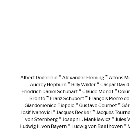
*
*
Albert Döderlein
Alexander Fleming
Alfons M
*
*
Audrey Hepburn
Billy Wilder
Caspar David 
*
*
Friedrich Daniel Schubart
Claude Monet
Colu
*
*
Brontë
Franz Schubert
François Pierre d
*
*
Giandomenico Tiepolo
Gustave Courbet
Gér
*
*
Iosif Ivanovici
Jacques Becker
Jacques Tourn
*
*
von Sternberg
Joseph L. Mankiewicz
Jules 
*
*
Ludwig II. von Bayern
Ludwig von Beethoven
M