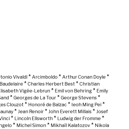
*
*
*
tonio Vivaldi
Arcimboldo
Arthur Conan Doyle
*
*
Baudelaire
Charles Herbert Best
Christian
*
*
lisabeth Vigée-Lebrun
Emil von Behring
Emily
*
*
*
Sand
Georges de La Tour
George Stevens
*
*
*
es Clouzot
Honoré de Balzac
Ieoh Ming Pei
*
*
*
Launay
Jean Renoir
John Everett Millais
Josef
*
*
*
Vinci
Lincoln Ellsworth
Ludwig der Fromme
*
*
*
ngelo
Michel Simon
Mikhaïl Kalatozov
Nikola