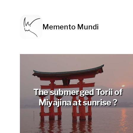
Memento Mundi
The submerged Torii of
Miyajina at sunrise ?