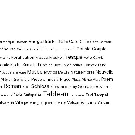
Bridge
Café
Brücke
Büste
Cake
bliothèque
Boisson
Carte
Carte de
Couple
Couple
eehouse
Colonne
Comédie dramatique
Concerto
Fresque
Fortification
Fresco
Fresko
Fête
ontaine
Galerie
drale
Kirche
Kunstlied
Librairie
Livre
Livre d'heures
Livre de cuisine
Musée
Nouvelle
Mythos
Nature morte
usique religieuse
Mélodie
Poem
Piece of music
Place
Plat
Phénomène naturel
Plage
Plante
Roman
Schloss
Sculpture
er
Récit
Screwball oomedy
Serment
Tableau
Tempel
Série
Süßspeise
Taxi
énérade
Tapisserie
Village
Volcano
lse
Volcan
Vulkan
Villa
Village de pêcheur
Virus