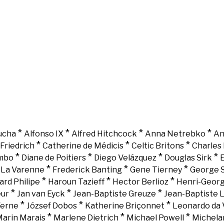
*
*
*
*
ucha
Alfonso IX
Alfred Hitchcock
Anna Netrebko
An
*
*
*
Friedrich
Catherine de Médicis
Celtic Britons
Charles 
*
*
*
*
mbo
Diane de Poitiers
Diego Velázquez
Douglas Sirk
E
*
*
*
e La Varenne
Frederick Banting
Gene Tierney
George 
*
*
*
ard Philipe
Haroun Tazieff
Hector Berlioz
Henri-Georg
*
*
*
eur
Jan van Eyck
Jean-Baptiste Greuze
Jean-Baptiste 
*
*
*
Verne
József Dobos
Katherine Briçonnet
Leonardo da 
*
*
*
arin Marais
Marlene Dietrich
Michael Powell
Michela