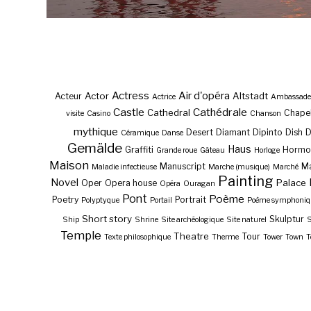
Actress
Air d'opéra
Actor
Altstadt
Acteur
Actrice
Ambassade
Castle
Cathédrale
Cathedral
Chape
visite
Casino
Chanson
mythique
Desert
Diamant
Dipinto
Dish
Céramique
Danse
Gemälde
Haus
Graffiti
Hormo
Grande roue
Gâteau
Horloge
Maison
Manuscript
Ma
Maladie infectieuse
Marche (musique)
Marché
Painting
Novel
Palace
Oper
Opera house
Opéra
Ouragan
Pont
Poème
Poetry
Portrait
Polyptyque
Portail
Poème symphoniq
Short story
Skulptur
Ship
Shrine
Site archéologique
Site naturel
S
Temple
Theatre
Tour
Texte philosophique
Therme
Tower
Town
T