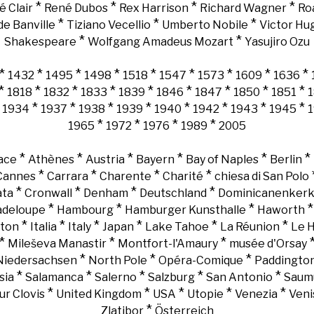
*
*
*
*
é Clair
René Dubos
Rex Harrison
Richard Wagner
Ro
*
*
*
e Banville
Tiziano Vecellio
Umberto Nobile
Victor Hu
*
*
Shakespeare
Wolfgang Amadeus Mozart
Yasujiro Ozu
*
*
*
*
*
*
*
*
*
1432
1495
1498
1518
1547
1573
1609
1636
*
*
*
*
*
*
*
*
*
1818
1832
1833
1839
1846
1847
1850
1851
*
*
*
*
*
*
*
*
*
1934
1937
1938
1939
1940
1942
1943
1945
*
*
*
*
1965
1972
1976
1989
2005
*
*
*
*
*
*
ace
Athènes
Austria
Bayern
Bay of Naples
Berlin
*
*
*
*
Cannes
Carrara
Charente
Charité
chiesa di San Polo
*
*
*
*
ata
Cronwall
Denham
Deutschland
Dominicanenker
*
*
*
adeloupe
Hambourg
Hamburger Kunsthalle
Haworth
*
*
*
*
*
*
gton
Italia
Italy
Japan
Lake Tahoe
La Réunion
Le 
*
*
*
Mileševa Manastir
Montfort-l'Amaury
musée d'Orsay
*
*
*
Niedersachsen
North Pole
Opéra-Comique
Paddingto
*
*
*
*
*
sia
Salamanca
Salerno
Salzburg
San Antonio
Saum
*
*
*
*
*
ur Clovis
United Kingdom
USA
Utopie
Venezia
Veni
*
Zlatibor
Österreich