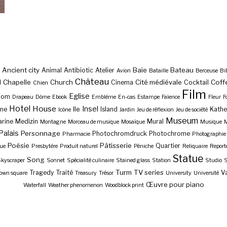
Ancient city
Baie
Bateau
Animal
Antibiotic
Atelier
Avion
Bataille
Berceuse
Bi
Château
Chapelle
Church
Cité médiévale
Coff
l
Cinema
Cocktail
Chien
Film
Eglise
Dom
Drapeau
Dôme
Ebook
Emblème
En-cas
Estampe
Faïence
Fleur
F
Hotel
House
Insel
Ile
ne
Island
Kathe
Icône
Jardin
Jeu de réflexion
Jeu de société
Museum
rine
Medizin
Mural
Montagne
Morceau de musique
Mosaïque
Musique
M
Palais
Personnage
Photochromdruck
Photochrome
Pharmacie
Photographie
Poésie
Pâtisserie
Quartier
ue
Presbytère
Produit naturel
Péniche
Reliquaire
Report
Statue
Song
kyscraper
Sonnet
Spécialité culinaire
Stained glass
Station
Studio
S
Turm
TV series
Tragedy
Traité
Va
own square
Treasury
Trésor
University
Université
Œuvre pour piano
Waterfall
Weather phenomenon
Woodblock print