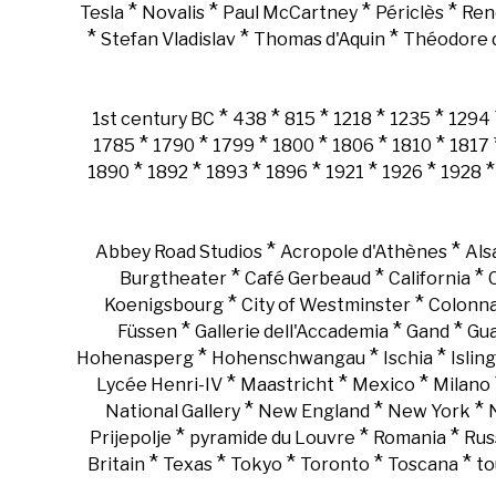
*
*
*
*
Tesla
Novalis
Paul McCartney
Périclès
Ren
*
*
*
Stefan Vladislav
Thomas d'Aquin
Théodore d
*
*
*
*
*
1st century BC
438
815
1218
1235
1294
*
*
*
*
*
*
1785
1790
1799
1800
1806
1810
1817
*
*
*
*
*
*
1890
1892
1893
1896
1921
1926
1928
*
*
Abbey Road Studios
Acropole d'Athènes
Als
*
*
*
Burgtheater
Café Gerbeaud
California
*
*
Koenigsbourg
City of Westminster
Colonn
*
*
*
Füssen
Gallerie dell'Accademia
Gand
Gu
*
*
*
Hohenasperg
Hohenschwangau
Ischia
Islin
*
*
*
Lycée Henri-IV
Maastricht
Mexico
Milano
*
*
*
National Gallery
New England
New York
*
*
*
Prijepolje
pyramide du Louvre
Romania
Rus
*
*
*
*
*
Britain
Texas
Tokyo
Toronto
Toscana
to