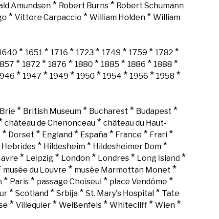
*
*
ald Amundsen
Robert Burns
Robert Schumann
*
*
*
go
Vittore Carpaccio
William Holden
William
*
*
*
*
*
*
*
1640
1651
1716
1723
1749
1759
1782
*
*
*
*
*
*
*
1857
1872
1876
1880
1885
1886
1888
*
*
*
*
*
*
*
1946
1947
1949
1950
1954
1956
1958
*
*
*
*
Brie
British Museum
Bucharest
Budapest
*
*
château de Chenonceau
château du Haut-
*
*
*
*
*
*
k
Dorset
England
España
France
Frari
*
*
*
*
Hebrides
Hildesheim
Hildesheimer Dom
*
*
*
*
*
Havre
Leipzig
London
Londres
Long Island
*
*
*
musée du Louvre
musée Marmottan Monet
*
*
*
*
n
Paris
passage Choiseul
place Vendôme
*
*
*
*
ur
Scotland
Srbija
St. Mary's Hospital
Tate
*
*
*
*
*
se
Villequier
Weißenfels
Whitecliff
Wien