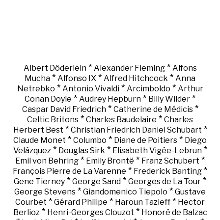
*
*
Albert Döderlein
Alexander Fleming
Alfons
*
*
*
Mucha
Alfonso IX
Alfred Hitchcock
Anna
*
*
*
Netrebko
Antonio Vivaldi
Arcimboldo
Arthur
*
*
*
Conan Doyle
Audrey Hepburn
Billy Wilder
*
*
Caspar David Friedrich
Catherine de Médicis
*
*
Celtic Britons
Charles Baudelaire
Charles
*
*
Herbert Best
Christian Friedrich Daniel Schubart
*
*
*
Claude Monet
Columbo
Diane de Poitiers
Diego
*
*
*
Velázquez
Douglas Sirk
Elisabeth Vigée-Lebrun
*
*
*
Emil von Behring
Emily Brontë
Franz Schubert
*
*
François Pierre de La Varenne
Frederick Banting
*
*
*
Gene Tierney
George Sand
Georges de La Tour
*
*
George Stevens
Giandomenico Tiepolo
Gustave
*
*
*
Courbet
Gérard Philipe
Haroun Tazieff
Hector
*
*
Berlioz
Henri-Georges Clouzot
Honoré de Balzac