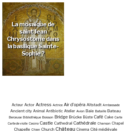
La mosaïque de
saint Jean
Chrysostome dans
la basilique Sainte-
Sophie ?
Actress
Air d'opéra
Actor
Altstadt
Acteur
Actrice
Ambassade
Ancient city
Baie
Bateau
Animal
Antibiotic
Atelier
Avion
Bataille
Bridge
Café
Brücke
Büste
Cake
Berceuse
Bibliothèque
Boisson
Carte
Castle
Cathédrale
Cathedral
Chapel
Carte de visite
Casino
Chanson
Château
Chapelle
Church
Cité médiévale
Cinema
Chien