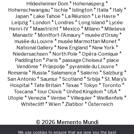
*
*
Hildesheimer Dom
Hohenasperg
*
*
*
*
*
Hohenschwangau
Ischia
Islington
Italia
Italy
*
*
*
*
Japan
Lake Tahoe
La Réunion
Le Havre
*
*
*
*
Leipzig
London
Londres
Long Island
Lycée
*
*
*
*
Henri-IV
Maastricht
Mexico
Milano
Mileševa
*
*
*
Manastir
Montfort-l'Amaury
musée d'Orsay
*
*
musée du Louvre
musée Marmottan Monet
*
*
*
National Gallery
New England
New York
*
*
*
Niedersachsen
North Pole
Opéra-Comique
*
*
*
Paddington
Paris
passage Choiseul
place
*
*
*
Vendôme
Prijepolje
pyramide du Louvre
*
*
*
*
*
Romania
Russia
Salamanca
Salerno
Salzburg
*
*
*
*
San Antonio
Saumur
Scotland
Srbija
St. Mary's
*
*
*
*
*
Hospital
Tate Britain
Texas
Tokyo
Toronto
*
*
*
*
Toscana
tour Clovis
United Kingdom
USA
*
*
*
*
*
Utopie
Venezia
Venise
Villequier
Weißenfels
*
*
*
Whitecliff
Wien
Zlatibor
Österreich
© 2026
Memento Mundi
We use cookies to ensure that we give you the best