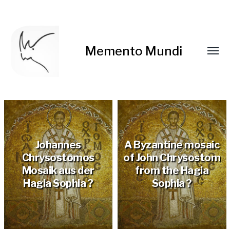
Memento Mundi
Johannes
A Byzantine mosaic
Chrysostomos
of John Chrysostom
Mosaik aus der
from the Hagia
Hagia Sophia ?
Sophia ?