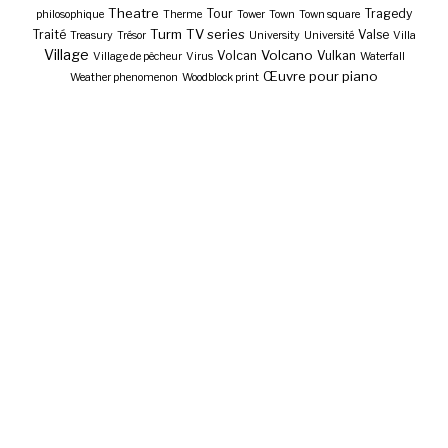
Theatre
Tour
Tragedy
philosophique
Therme
Tower
Town
Town square
Turm
TV series
Traité
Valse
Treasury
Trésor
University
Université
Villa
Village
Volcano
Volcan
Vulkan
Village de pêcheur
Virus
Waterfall
Œuvre pour piano
Weather phenomenon
Woodblock print