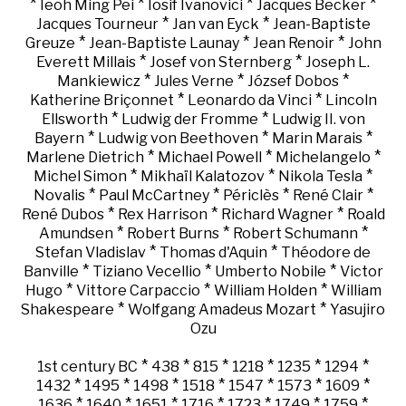
*
*
*
*
Ieoh Ming Pei
Iosif Ivanovici
Jacques Becker
*
*
Jacques Tourneur
Jan van Eyck
Jean-Baptiste
*
*
*
Greuze
Jean-Baptiste Launay
Jean Renoir
John
*
*
Everett Millais
Josef von Sternberg
Joseph L.
*
*
*
Mankiewicz
Jules Verne
József Dobos
*
*
Katherine Briçonnet
Leonardo da Vinci
Lincoln
*
*
Ellsworth
Ludwig der Fromme
Ludwig II. von
*
*
*
Bayern
Ludwig von Beethoven
Marin Marais
*
*
*
Marlene Dietrich
Michael Powell
Michelangelo
*
*
*
Michel Simon
Mikhaïl Kalatozov
Nikola Tesla
*
*
*
*
Novalis
Paul McCartney
Périclès
René Clair
*
*
*
René Dubos
Rex Harrison
Richard Wagner
Roald
*
*
*
Amundsen
Robert Burns
Robert Schumann
*
*
Stefan Vladislav
Thomas d'Aquin
Théodore de
*
*
*
Banville
Tiziano Vecellio
Umberto Nobile
Victor
*
*
*
Hugo
Vittore Carpaccio
William Holden
William
*
*
Shakespeare
Wolfgang Amadeus Mozart
Yasujiro
Ozu
*
*
*
*
*
*
1st century BC
438
815
1218
1235
1294
*
*
*
*
*
*
*
1432
1495
1498
1518
1547
1573
1609
*
*
*
*
*
*
*
1636
1640
1651
1716
1723
1749
1759