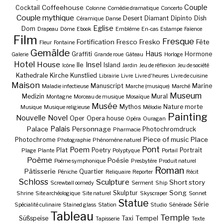
Couple
Coffeehouse
Cocktail
Colonne
Comédie dramatique
Concerto
Couple mythique
Desert
Diamant
Dipinto
Dish
Céramique
Danse
Eglise
Dom
Drapeau
Dôme
Ebook
Emblème
En-cas
Estampe
Faïence
Film
Fresque
Fortification
Fresco
Fresko
Fête
Fleur
Fontaine
Gemälde
Haus
Graffiti
Hormone
Galerie
Grande roue
Gâteau
Horloge
Hotel
House
Insel
Ile
Island
Icône
Jardin
Jeu de réflexion
Jeu de société
Kathedrale
Kirche
Kunstlied
Librairie
Livre
Livre d'heures
Livre de cuisine
Maison
Manuscript
Marine
Maladie infectieuse
Marche (musique)
Marché
Museum
Medizin
Mural
Montagne
Morceau de musique
Mosaïque
Musée
Mythos
Nature morte
Musique
Musique religieuse
Mélodie
Painting
Nouvelle
Novel
Oper
Opera house
Opéra
Ouragan
Palais
Palace
Personnage
Photochromdruck
Pharmacie
Piece of music
Place
Photochrome
Photographie
Phénomène naturel
Pont
Poem
Plat
Poetry
Portrait
Plage
Plante
Polyptyque
Portail
Poème
Poésie
Poème symphonique
Presbytère
Produit naturel
Roman
Pâtisserie
Quartier
Péniche
Reliquaire
Reporter
Récit
Schloss
Sculpture
Short story
Screwball oomedy
Serment
Ship
Song
Skulptur
Shrine
Site archéologique
Site naturel
Skyscraper
Sonnet
Statue
Série
Spécialité culinaire
Stained glass
Station
Studio
Sénérade
Tableau
Temple
Tempel
Süßspeise
Taxi
Tapisserie
Texte