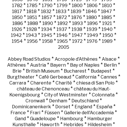
*
*
*
*
*
*
*
1782
1785
1790
1799
1800
1806
1810
*
*
*
*
*
*
*
1817
1818
1832
1833
1839
1846
1847
*
*
*
*
*
*
*
1850
1851
1857
1872
1876
1880
1885
*
*
*
*
*
*
*
1886
1888
1890
1892
1893
1896
1921
*
*
*
*
*
*
*
1926
1928
1934
1937
1938
1939
1940
*
*
*
*
*
*
*
1942
1943
1945
1946
1947
1949
1950
*
*
*
*
*
*
*
1954
1956
1958
1965
1972
1976
1989
2005
*
*
*
Abbey Road Studios
Acropole d'Athènes
Alsace
*
*
*
*
*
Athènes
Austria
Bayern
Bay of Naples
Berlin
*
*
*
*
Brie
British Museum
Bucharest
Budapest
*
*
*
*
Burgtheater
Café Gerbeaud
California
Cannes
*
*
*
*
Carrara
Charente
Charité
chiesa di San Polo
*
château de Chenonceau
château du Haut-
*
*
*
Koenigsbourg
City of Westminster
Colonnata
*
*
*
Cronwall
Denham
Deutschland
*
*
*
*
Dominicanenkerk
Dorset
England
España
*
*
*
*
France
Frari
Füssen
Gallerie dell'Accademia
*
*
*
Gand
Guadeloupe
Hambourg
Hamburger
*
*
*
*
Kunsthalle
Haworth
Hebrides
Hildesheim