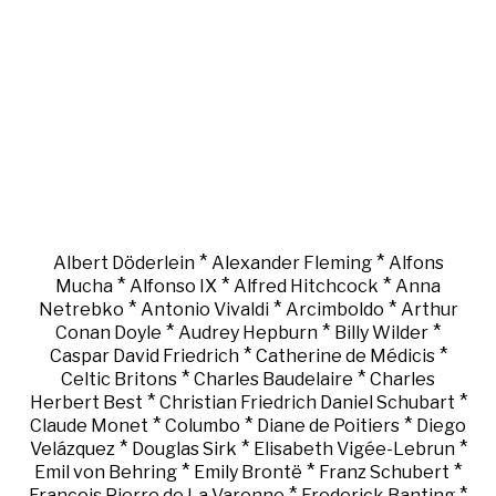
*
*
Albert Döderlein
Alexander Fleming
Alfons
*
*
*
Mucha
Alfonso IX
Alfred Hitchcock
Anna
*
*
*
Netrebko
Antonio Vivaldi
Arcimboldo
Arthur
*
*
*
Conan Doyle
Audrey Hepburn
Billy Wilder
*
*
Caspar David Friedrich
Catherine de Médicis
*
*
Celtic Britons
Charles Baudelaire
Charles
*
*
Herbert Best
Christian Friedrich Daniel Schubart
*
*
*
Claude Monet
Columbo
Diane de Poitiers
Diego
*
*
*
Velázquez
Douglas Sirk
Elisabeth Vigée-Lebrun
*
*
*
Emil von Behring
Emily Brontë
Franz Schubert
*
*
François Pierre de La Varenne
Frederick Banting