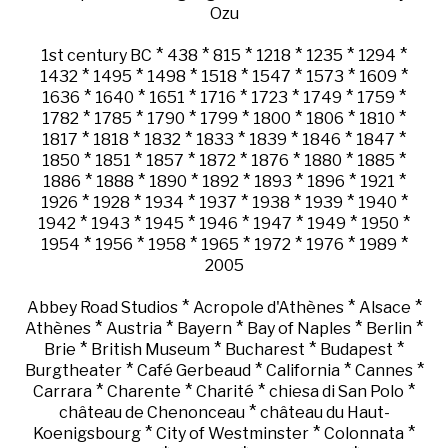
Ozu
*
*
*
*
*
*
1st century BC
438
815
1218
1235
1294
*
*
*
*
*
*
*
1432
1495
1498
1518
1547
1573
1609
*
*
*
*
*
*
*
1636
1640
1651
1716
1723
1749
1759
*
*
*
*
*
*
*
1782
1785
1790
1799
1800
1806
1810
*
*
*
*
*
*
*
1817
1818
1832
1833
1839
1846
1847
*
*
*
*
*
*
*
1850
1851
1857
1872
1876
1880
1885
*
*
*
*
*
*
*
1886
1888
1890
1892
1893
1896
1921
*
*
*
*
*
*
*
1926
1928
1934
1937
1938
1939
1940
*
*
*
*
*
*
*
1942
1943
1945
1946
1947
1949
1950
*
*
*
*
*
*
*
1954
1956
1958
1965
1972
1976
1989
2005
*
*
*
Abbey Road Studios
Acropole d'Athènes
Alsace
*
*
*
*
*
Athènes
Austria
Bayern
Bay of Naples
Berlin
*
*
*
*
Brie
British Museum
Bucharest
Budapest
*
*
*
*
Burgtheater
Café Gerbeaud
California
Cannes
*
*
*
*
Carrara
Charente
Charité
chiesa di San Polo
*
château de Chenonceau
château du Haut-
*
*
*
Koenigsbourg
City of Westminster
Colonnata