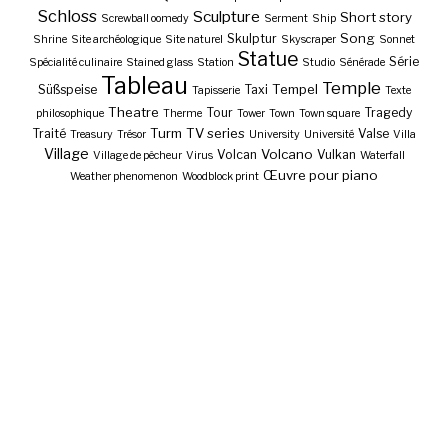
Schloss
Sculpture
Short story
Screwball oomedy
Serment
Ship
Song
Skulptur
Shrine
Site archéologique
Site naturel
Skyscraper
Sonnet
Statue
Série
Spécialité culinaire
Stained glass
Station
Studio
Sénérade
Tableau
Temple
Tempel
Süßspeise
Taxi
Tapisserie
Texte
Theatre
Tour
Tragedy
philosophique
Therme
Tower
Town
Town square
Turm
TV series
Traité
Valse
Treasury
Trésor
University
Université
Villa
Village
Volcano
Volcan
Vulkan
Village de pêcheur
Virus
Waterfall
Œuvre pour piano
Weather phenomenon
Woodblock print