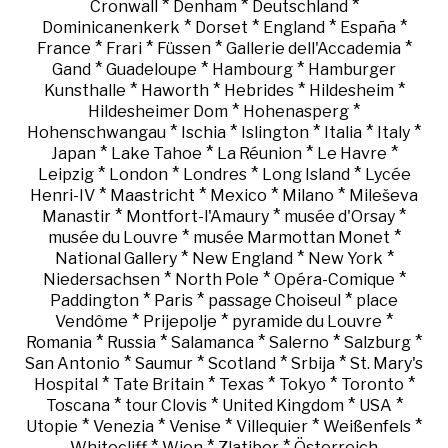
*
*
*
Cronwall
Denham
Deutschland
*
*
*
*
Dominicanenkerk
Dorset
England
España
*
*
*
*
France
Frari
Füssen
Gallerie dell'Accademia
*
*
*
Gand
Guadeloupe
Hambourg
Hamburger
*
*
*
*
Kunsthalle
Haworth
Hebrides
Hildesheim
*
*
Hildesheimer Dom
Hohenasperg
*
*
*
*
*
Hohenschwangau
Ischia
Islington
Italia
Italy
*
*
*
*
Japan
Lake Tahoe
La Réunion
Le Havre
*
*
*
*
Leipzig
London
Londres
Long Island
Lycée
*
*
*
*
Henri-IV
Maastricht
Mexico
Milano
Mileševa
*
*
*
Manastir
Montfort-l'Amaury
musée d'Orsay
*
*
musée du Louvre
musée Marmottan Monet
*
*
*
National Gallery
New England
New York
*
*
*
Niedersachsen
North Pole
Opéra-Comique
*
*
*
Paddington
Paris
passage Choiseul
place
*
*
*
Vendôme
Prijepolje
pyramide du Louvre
*
*
*
*
*
Romania
Russia
Salamanca
Salerno
Salzburg
*
*
*
*
San Antonio
Saumur
Scotland
Srbija
St. Mary's
*
*
*
*
*
Hospital
Tate Britain
Texas
Tokyo
Toronto
*
*
*
*
Toscana
tour Clovis
United Kingdom
USA
*
*
*
*
*
Utopie
Venezia
Venise
Villequier
Weißenfels
*
*
*
Whitecliff
Wien
Zlatibor
Österreich