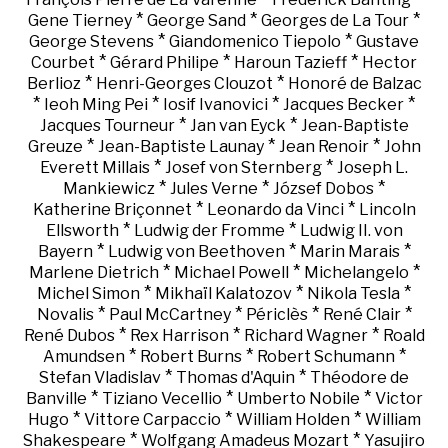
*
*
*
Gene Tierney
George Sand
Georges de La Tour
*
*
George Stevens
Giandomenico Tiepolo
Gustave
*
*
*
Courbet
Gérard Philipe
Haroun Tazieff
Hector
*
*
Berlioz
Henri-Georges Clouzot
Honoré de Balzac
*
*
*
*
Ieoh Ming Pei
Iosif Ivanovici
Jacques Becker
*
*
Jacques Tourneur
Jan van Eyck
Jean-Baptiste
*
*
*
Greuze
Jean-Baptiste Launay
Jean Renoir
John
*
*
Everett Millais
Josef von Sternberg
Joseph L.
*
*
*
Mankiewicz
Jules Verne
József Dobos
*
*
Katherine Briçonnet
Leonardo da Vinci
Lincoln
*
*
Ellsworth
Ludwig der Fromme
Ludwig II. von
*
*
*
Bayern
Ludwig von Beethoven
Marin Marais
*
*
*
Marlene Dietrich
Michael Powell
Michelangelo
*
*
*
Michel Simon
Mikhaïl Kalatozov
Nikola Tesla
*
*
*
*
Novalis
Paul McCartney
Périclès
René Clair
*
*
*
René Dubos
Rex Harrison
Richard Wagner
Roald
*
*
*
Amundsen
Robert Burns
Robert Schumann
*
*
Stefan Vladislav
Thomas d'Aquin
Théodore de
*
*
*
Banville
Tiziano Vecellio
Umberto Nobile
Victor
*
*
*
Hugo
Vittore Carpaccio
William Holden
William
*
*
Shakespeare
Wolfgang Amadeus Mozart
Yasujiro