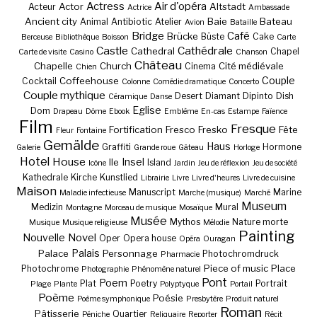
Actress
Air d'opéra
Actor
Altstadt
Acteur
Actrice
Ambassade
Ancient city
Baie
Bateau
Animal
Antibiotic
Atelier
Avion
Bataille
Bridge
Café
Brücke
Büste
Cake
Berceuse
Bibliothèque
Boisson
Carte
Castle
Cathédrale
Cathedral
Chapel
Carte de visite
Casino
Chanson
Château
Chapelle
Church
Cité médiévale
Cinema
Chien
Couple
Coffeehouse
Cocktail
Colonne
Comédie dramatique
Concerto
Couple mythique
Desert
Diamant
Dipinto
Dish
Céramique
Danse
Eglise
Dom
Drapeau
Dôme
Ebook
Emblème
En-cas
Estampe
Faïence
Film
Fresque
Fortification
Fresco
Fresko
Fête
Fleur
Fontaine
Gemälde
Haus
Graffiti
Hormone
Galerie
Grande roue
Gâteau
Horloge
Hotel
House
Insel
Ile
Island
Icône
Jardin
Jeu de réflexion
Jeu de société
Kathedrale
Kirche
Kunstlied
Librairie
Livre
Livre d'heures
Livre de cuisine
Maison
Manuscript
Marine
Maladie infectieuse
Marche (musique)
Marché
Museum
Medizin
Mural
Montagne
Morceau de musique
Mosaïque
Musée
Mythos
Nature morte
Musique
Musique religieuse
Mélodie
Painting
Nouvelle
Novel
Oper
Opera house
Opéra
Ouragan
Palais
Palace
Personnage
Photochromdruck
Pharmacie
Piece of music
Place
Photochrome
Photographie
Phénomène naturel
Pont
Poem
Plat
Poetry
Portrait
Plage
Plante
Polyptyque
Portail
Poème
Poésie
Poème symphonique
Presbytère
Produit naturel
Roman
Pâtisserie
Quartier
Péniche
Reliquaire
Reporter
Récit