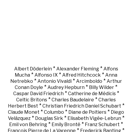
*
*
Albert Döderlein
Alexander Fleming
Alfons
*
*
*
Mucha
Alfonso IX
Alfred Hitchcock
Anna
*
*
*
Netrebko
Antonio Vivaldi
Arcimboldo
Arthur
*
*
*
Conan Doyle
Audrey Hepburn
Billy Wilder
*
*
Caspar David Friedrich
Catherine de Médicis
*
*
Celtic Britons
Charles Baudelaire
Charles
*
*
Herbert Best
Christian Friedrich Daniel Schubart
*
*
*
Claude Monet
Columbo
Diane de Poitiers
Diego
*
*
*
Velázquez
Douglas Sirk
Elisabeth Vigée-Lebrun
*
*
*
Emil von Behring
Emily Brontë
Franz Schubert
*
*
François Pierre de La Varenne
Frederick Banting