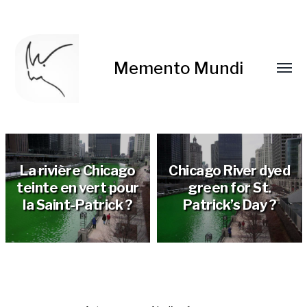
Memento Mundi
La rivière Chicago
Chicago River dyed
teinte en vert pour
green for St.
la Saint-Patrick ?
Patrick’s Day ?