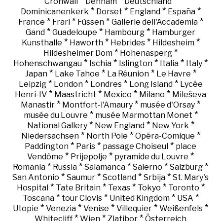
*
*
*
Cronwall
Denham
Deutschland
*
*
*
*
Dominicanenkerk
Dorset
England
España
*
*
*
*
France
Frari
Füssen
Gallerie dell'Accademia
*
*
*
Gand
Guadeloupe
Hambourg
Hamburger
*
*
*
*
Kunsthalle
Haworth
Hebrides
Hildesheim
*
*
Hildesheimer Dom
Hohenasperg
*
*
*
*
*
Hohenschwangau
Ischia
Islington
Italia
Italy
*
*
*
*
Japan
Lake Tahoe
La Réunion
Le Havre
*
*
*
*
Leipzig
London
Londres
Long Island
Lycée
*
*
*
*
Henri-IV
Maastricht
Mexico
Milano
Mileševa
*
*
*
Manastir
Montfort-l'Amaury
musée d'Orsay
*
*
musée du Louvre
musée Marmottan Monet
*
*
*
National Gallery
New England
New York
*
*
*
Niedersachsen
North Pole
Opéra-Comique
*
*
*
Paddington
Paris
passage Choiseul
place
*
*
*
Vendôme
Prijepolje
pyramide du Louvre
*
*
*
*
*
Romania
Russia
Salamanca
Salerno
Salzburg
*
*
*
*
San Antonio
Saumur
Scotland
Srbija
St. Mary's
*
*
*
*
*
Hospital
Tate Britain
Texas
Tokyo
Toronto
*
*
*
*
Toscana
tour Clovis
United Kingdom
USA
*
*
*
*
*
Utopie
Venezia
Venise
Villequier
Weißenfels
*
*
*
Whitecliff
Wien
Zlatibor
Österreich