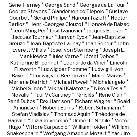
*
*
*
Gene Tierney
George Sand
Georges de La Tour
*
*
George Stevens
Giandomenico Tiepolo
Gustave
*
*
*
Courbet
Gérard Philipe
Haroun Tazieff
Hector
*
*
Berlioz
Henri-Georges Clouzot
Honoré de Balzac
*
*
*
*
Ieoh Ming Pei
Iosif Ivanovici
Jacques Becker
*
*
Jacques Tourneur
Jan van Eyck
Jean-Baptiste
*
*
*
Greuze
Jean-Baptiste Launay
Jean Renoir
John
*
*
Everett Millais
Josef von Sternberg
Joseph L.
*
*
*
Mankiewicz
Jules Verne
József Dobos
*
*
Katherine Briçonnet
Leonardo da Vinci
Lincoln
*
*
Ellsworth
Ludwig der Fromme
Ludwig II. von
*
*
*
Bayern
Ludwig von Beethoven
Marin Marais
*
*
*
Marlene Dietrich
Michael Powell
Michelangelo
*
*
*
Michel Simon
Mikhaïl Kalatozov
Nikola Tesla
*
*
*
*
Novalis
Paul McCartney
Périclès
René Clair
*
*
*
René Dubos
Rex Harrison
Richard Wagner
Roald
*
*
*
Amundsen
Robert Burns
Robert Schumann
*
*
Stefan Vladislav
Thomas d'Aquin
Théodore de
*
*
*
Banville
Tiziano Vecellio
Umberto Nobile
Victor
*
*
*
Hugo
Vittore Carpaccio
William Holden
William
*
*
Shakespeare
Wolfgang Amadeus Mozart
Yasujiro