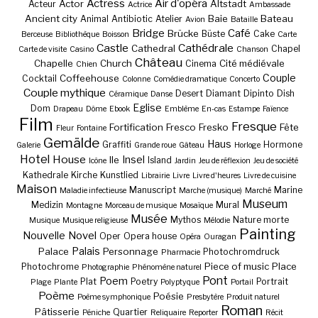
Actress
Air d'opéra
Actor
Altstadt
Acteur
Actrice
Ambassade
Ancient city
Baie
Bateau
Animal
Antibiotic
Atelier
Avion
Bataille
Bridge
Café
Brücke
Büste
Cake
Berceuse
Bibliothèque
Boisson
Carte
Castle
Cathédrale
Cathedral
Chapel
Carte de visite
Casino
Chanson
Château
Chapelle
Church
Cité médiévale
Cinema
Chien
Couple
Coffeehouse
Cocktail
Colonne
Comédie dramatique
Concerto
Couple mythique
Desert
Diamant
Dipinto
Dish
Céramique
Danse
Eglise
Dom
Drapeau
Dôme
Ebook
Emblème
En-cas
Estampe
Faïence
Film
Fresque
Fortification
Fresco
Fresko
Fête
Fleur
Fontaine
Gemälde
Haus
Graffiti
Hormone
Galerie
Grande roue
Gâteau
Horloge
Hotel
House
Insel
Ile
Island
Icône
Jardin
Jeu de réflexion
Jeu de société
Kathedrale
Kirche
Kunstlied
Librairie
Livre
Livre d'heures
Livre de cuisine
Maison
Manuscript
Marine
Maladie infectieuse
Marche (musique)
Marché
Museum
Medizin
Mural
Montagne
Morceau de musique
Mosaïque
Musée
Mythos
Nature morte
Musique
Musique religieuse
Mélodie
Painting
Nouvelle
Novel
Oper
Opera house
Opéra
Ouragan
Palais
Palace
Personnage
Photochromdruck
Pharmacie
Piece of music
Place
Photochrome
Photographie
Phénomène naturel
Pont
Poem
Plat
Poetry
Portrait
Plage
Plante
Polyptyque
Portail
Poème
Poésie
Poème symphonique
Presbytère
Produit naturel
Roman
Pâtisserie
Quartier
Péniche
Reliquaire
Reporter
Récit