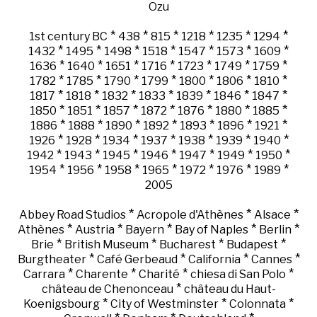
Ozu
*
*
*
*
*
*
1st century BC
438
815
1218
1235
1294
*
*
*
*
*
*
*
1432
1495
1498
1518
1547
1573
1609
*
*
*
*
*
*
*
1636
1640
1651
1716
1723
1749
1759
*
*
*
*
*
*
*
1782
1785
1790
1799
1800
1806
1810
*
*
*
*
*
*
*
1817
1818
1832
1833
1839
1846
1847
*
*
*
*
*
*
*
1850
1851
1857
1872
1876
1880
1885
*
*
*
*
*
*
*
1886
1888
1890
1892
1893
1896
1921
*
*
*
*
*
*
*
1926
1928
1934
1937
1938
1939
1940
*
*
*
*
*
*
*
1942
1943
1945
1946
1947
1949
1950
*
*
*
*
*
*
*
1954
1956
1958
1965
1972
1976
1989
2005
*
*
*
Abbey Road Studios
Acropole d'Athènes
Alsace
*
*
*
*
*
Athènes
Austria
Bayern
Bay of Naples
Berlin
*
*
*
*
Brie
British Museum
Bucharest
Budapest
*
*
*
*
Burgtheater
Café Gerbeaud
California
Cannes
*
*
*
*
Carrara
Charente
Charité
chiesa di San Polo
*
château de Chenonceau
château du Haut-
*
*
*
Koenigsbourg
City of Westminster
Colonnata