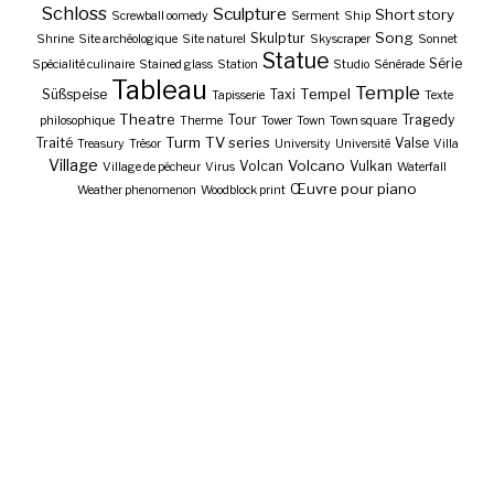
Schloss
Sculpture
Short story
Screwball oomedy
Serment
Ship
Song
Skulptur
Shrine
Site archéologique
Site naturel
Skyscraper
Sonnet
Statue
Série
Spécialité culinaire
Stained glass
Station
Studio
Sénérade
Tableau
Temple
Tempel
Süßspeise
Taxi
Tapisserie
Texte
Theatre
Tour
Tragedy
philosophique
Therme
Tower
Town
Town square
Turm
TV series
Traité
Valse
Treasury
Trésor
University
Université
Villa
Village
Volcano
Volcan
Vulkan
Village de pêcheur
Virus
Waterfall
Œuvre pour piano
Weather phenomenon
Woodblock print