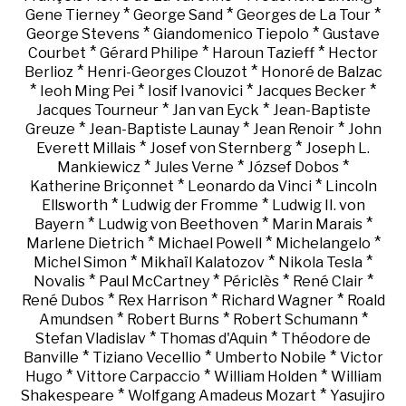
*
*
*
Gene Tierney
George Sand
Georges de La Tour
*
*
George Stevens
Giandomenico Tiepolo
Gustave
*
*
*
Courbet
Gérard Philipe
Haroun Tazieff
Hector
*
*
Berlioz
Henri-Georges Clouzot
Honoré de Balzac
*
*
*
*
Ieoh Ming Pei
Iosif Ivanovici
Jacques Becker
*
*
Jacques Tourneur
Jan van Eyck
Jean-Baptiste
*
*
*
Greuze
Jean-Baptiste Launay
Jean Renoir
John
*
*
Everett Millais
Josef von Sternberg
Joseph L.
*
*
*
Mankiewicz
Jules Verne
József Dobos
*
*
Katherine Briçonnet
Leonardo da Vinci
Lincoln
*
*
Ellsworth
Ludwig der Fromme
Ludwig II. von
*
*
*
Bayern
Ludwig von Beethoven
Marin Marais
*
*
*
Marlene Dietrich
Michael Powell
Michelangelo
*
*
*
Michel Simon
Mikhaïl Kalatozov
Nikola Tesla
*
*
*
*
Novalis
Paul McCartney
Périclès
René Clair
*
*
*
René Dubos
Rex Harrison
Richard Wagner
Roald
*
*
*
Amundsen
Robert Burns
Robert Schumann
*
*
Stefan Vladislav
Thomas d'Aquin
Théodore de
*
*
*
Banville
Tiziano Vecellio
Umberto Nobile
Victor
*
*
*
Hugo
Vittore Carpaccio
William Holden
William
*
*
Shakespeare
Wolfgang Amadeus Mozart
Yasujiro