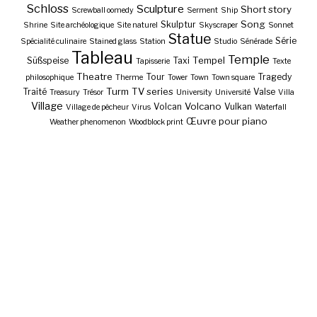
Schloss
Sculpture
Short story
Screwball oomedy
Serment
Ship
Song
Skulptur
Shrine
Site archéologique
Site naturel
Skyscraper
Sonnet
Statue
Série
Spécialité culinaire
Stained glass
Station
Studio
Sénérade
Tableau
Temple
Tempel
Süßspeise
Taxi
Tapisserie
Texte
Theatre
Tour
Tragedy
philosophique
Therme
Tower
Town
Town square
Turm
TV series
Traité
Valse
Treasury
Trésor
University
Université
Villa
Village
Volcano
Volcan
Vulkan
Village de pêcheur
Virus
Waterfall
Œuvre pour piano
Weather phenomenon
Woodblock print