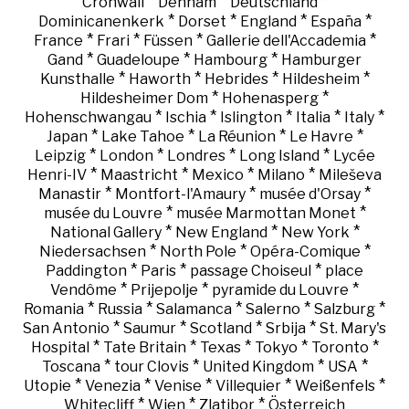
*
*
*
Cronwall
Denham
Deutschland
*
*
*
*
Dominicanenkerk
Dorset
England
España
*
*
*
*
France
Frari
Füssen
Gallerie dell'Accademia
*
*
*
Gand
Guadeloupe
Hambourg
Hamburger
*
*
*
*
Kunsthalle
Haworth
Hebrides
Hildesheim
*
*
Hildesheimer Dom
Hohenasperg
*
*
*
*
*
Hohenschwangau
Ischia
Islington
Italia
Italy
*
*
*
*
Japan
Lake Tahoe
La Réunion
Le Havre
*
*
*
*
Leipzig
London
Londres
Long Island
Lycée
*
*
*
*
Henri-IV
Maastricht
Mexico
Milano
Mileševa
*
*
*
Manastir
Montfort-l'Amaury
musée d'Orsay
*
*
musée du Louvre
musée Marmottan Monet
*
*
*
National Gallery
New England
New York
*
*
*
Niedersachsen
North Pole
Opéra-Comique
*
*
*
Paddington
Paris
passage Choiseul
place
*
*
*
Vendôme
Prijepolje
pyramide du Louvre
*
*
*
*
*
Romania
Russia
Salamanca
Salerno
Salzburg
*
*
*
*
San Antonio
Saumur
Scotland
Srbija
St. Mary's
*
*
*
*
*
Hospital
Tate Britain
Texas
Tokyo
Toronto
*
*
*
*
Toscana
tour Clovis
United Kingdom
USA
*
*
*
*
*
Utopie
Venezia
Venise
Villequier
Weißenfels
*
*
*
Whitecliff
Wien
Zlatibor
Österreich