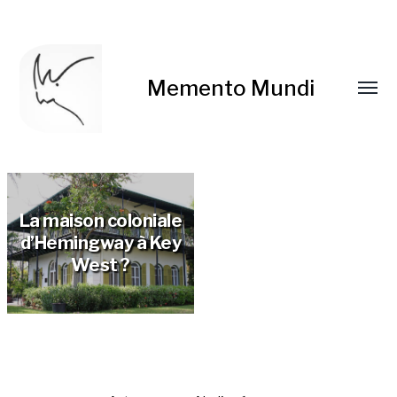
Memento Mundi
La maison coloniale
d’Hemingway à Key
West ?