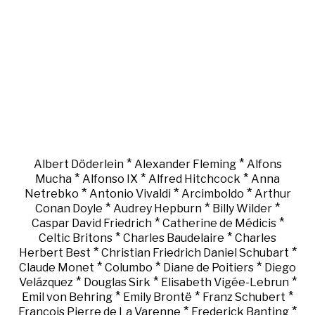
*
*
Albert Döderlein
Alexander Fleming
Alfons
*
*
*
Mucha
Alfonso IX
Alfred Hitchcock
Anna
*
*
*
Netrebko
Antonio Vivaldi
Arcimboldo
Arthur
*
*
*
Conan Doyle
Audrey Hepburn
Billy Wilder
*
*
Caspar David Friedrich
Catherine de Médicis
*
*
Celtic Britons
Charles Baudelaire
Charles
*
*
Herbert Best
Christian Friedrich Daniel Schubart
*
*
*
Claude Monet
Columbo
Diane de Poitiers
Diego
*
*
*
Velázquez
Douglas Sirk
Elisabeth Vigée-Lebrun
*
*
*
Emil von Behring
Emily Brontë
Franz Schubert
*
*
François Pierre de La Varenne
Frederick Banting