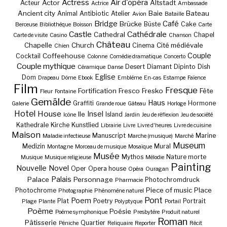
Actress
Air d'opéra
Actor
Altstadt
Acteur
Actrice
Ambassade
Ancient city
Baie
Bateau
Animal
Antibiotic
Atelier
Avion
Bataille
Bridge
Café
Brücke
Büste
Cake
Berceuse
Bibliothèque
Boisson
Carte
Castle
Cathédrale
Cathedral
Chapel
Carte de visite
Casino
Chanson
Château
Chapelle
Church
Cité médiévale
Cinema
Chien
Couple
Coffeehouse
Cocktail
Colonne
Comédie dramatique
Concerto
Couple mythique
Desert
Diamant
Dipinto
Dish
Céramique
Danse
Eglise
Dom
Drapeau
Dôme
Ebook
Emblème
En-cas
Estampe
Faïence
Film
Fresque
Fortification
Fresco
Fresko
Fête
Fleur
Fontaine
Gemälde
Haus
Graffiti
Hormone
Galerie
Grande roue
Gâteau
Horloge
Hotel
House
Insel
Ile
Island
Icône
Jardin
Jeu de réflexion
Jeu de société
Kathedrale
Kirche
Kunstlied
Librairie
Livre
Livre d'heures
Livre de cuisine
Maison
Manuscript
Marine
Maladie infectieuse
Marche (musique)
Marché
Museum
Medizin
Mural
Montagne
Morceau de musique
Mosaïque
Musée
Mythos
Nature morte
Musique
Musique religieuse
Mélodie
Painting
Nouvelle
Novel
Oper
Opera house
Opéra
Ouragan
Palais
Palace
Personnage
Photochromdruck
Pharmacie
Piece of music
Place
Photochrome
Photographie
Phénomène naturel
Pont
Poem
Plat
Poetry
Portrait
Plage
Plante
Polyptyque
Portail
Poème
Poésie
Poème symphonique
Presbytère
Produit naturel
Roman
Pâtisserie
Quartier
Péniche
Reliquaire
Reporter
Récit