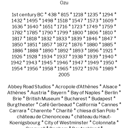
Ozu
*
*
*
*
*
*
1st century BC
438
815
1218
1235
1294
*
*
*
*
*
*
*
1432
1495
1498
1518
1547
1573
1609
*
*
*
*
*
*
*
1636
1640
1651
1716
1723
1749
1759
*
*
*
*
*
*
*
1782
1785
1790
1799
1800
1806
1810
*
*
*
*
*
*
*
1817
1818
1832
1833
1839
1846
1847
*
*
*
*
*
*
*
1850
1851
1857
1872
1876
1880
1885
*
*
*
*
*
*
*
1886
1888
1890
1892
1893
1896
1921
*
*
*
*
*
*
*
1926
1928
1934
1937
1938
1939
1940
*
*
*
*
*
*
*
1942
1943
1945
1946
1947
1949
1950
*
*
*
*
*
*
*
1954
1956
1958
1965
1972
1976
1989
2005
*
*
*
Abbey Road Studios
Acropole d'Athènes
Alsace
*
*
*
*
*
Athènes
Austria
Bayern
Bay of Naples
Berlin
*
*
*
*
Brie
British Museum
Bucharest
Budapest
*
*
*
*
Burgtheater
Café Gerbeaud
California
Cannes
*
*
*
*
Carrara
Charente
Charité
chiesa di San Polo
*
château de Chenonceau
château du Haut-
*
*
*
Koenigsbourg
City of Westminster
Colonnata