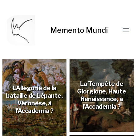
Memento Mundi
La Tempête de
L’Allégorie de la
Giorgione, Haute
bataille de Lépante,
Renaissance, à
Véronèse, à
l’Accademia ?
l’Accademia ?