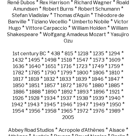
*
*
*
René Dubos
Rex Harrison
Richard Wagner
Roald
*
*
*
Amundsen
Robert Burns
Robert Schumann
*
*
Stefan Vladislav
Thomas d'Aquin
Théodore de
*
*
*
Banville
Tiziano Vecellio
Umberto Nobile
Victor
*
*
*
Hugo
Vittore Carpaccio
William Holden
William
*
*
Shakespeare
Wolfgang Amadeus Mozart
Yasujiro
Ozu
*
*
*
*
*
*
1st century BC
438
815
1218
1235
1294
*
*
*
*
*
*
*
1432
1495
1498
1518
1547
1573
1609
*
*
*
*
*
*
*
1636
1640
1651
1716
1723
1749
1759
*
*
*
*
*
*
*
1782
1785
1790
1799
1800
1806
1810
*
*
*
*
*
*
*
1817
1818
1832
1833
1839
1846
1847
*
*
*
*
*
*
*
1850
1851
1857
1872
1876
1880
1885
*
*
*
*
*
*
*
1886
1888
1890
1892
1893
1896
1921
*
*
*
*
*
*
*
1926
1928
1934
1937
1938
1939
1940
*
*
*
*
*
*
*
1942
1943
1945
1946
1947
1949
1950
*
*
*
*
*
*
*
1954
1956
1958
1965
1972
1976
1989
2005
*
*
*
Abbey Road Studios
Acropole d'Athènes
Alsace