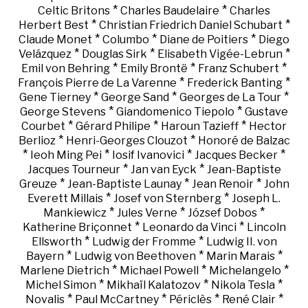
*
*
Celtic Britons
Charles Baudelaire
Charles
*
*
Herbert Best
Christian Friedrich Daniel Schubart
*
*
*
Claude Monet
Columbo
Diane de Poitiers
Diego
*
*
*
Velázquez
Douglas Sirk
Elisabeth Vigée-Lebrun
*
*
*
Emil von Behring
Emily Brontë
Franz Schubert
*
*
François Pierre de La Varenne
Frederick Banting
*
*
*
Gene Tierney
George Sand
Georges de La Tour
*
*
George Stevens
Giandomenico Tiepolo
Gustave
*
*
*
Courbet
Gérard Philipe
Haroun Tazieff
Hector
*
*
Berlioz
Henri-Georges Clouzot
Honoré de Balzac
*
*
*
*
Ieoh Ming Pei
Iosif Ivanovici
Jacques Becker
*
*
Jacques Tourneur
Jan van Eyck
Jean-Baptiste
*
*
*
Greuze
Jean-Baptiste Launay
Jean Renoir
John
*
*
Everett Millais
Josef von Sternberg
Joseph L.
*
*
*
Mankiewicz
Jules Verne
József Dobos
*
*
Katherine Briçonnet
Leonardo da Vinci
Lincoln
*
*
Ellsworth
Ludwig der Fromme
Ludwig II. von
*
*
*
Bayern
Ludwig von Beethoven
Marin Marais
*
*
*
Marlene Dietrich
Michael Powell
Michelangelo
*
*
*
Michel Simon
Mikhaïl Kalatozov
Nikola Tesla
*
*
*
*
Novalis
Paul McCartney
Périclès
René Clair