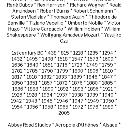
*
*
*
René Dubos
Rex Harrison
Richard Wagner
Roald
*
*
*
Amundsen
Robert Burns
Robert Schumann
*
*
Stefan Vladislav
Thomas d'Aquin
Théodore de
*
*
*
Banville
Tiziano Vecellio
Umberto Nobile
Victor
*
*
*
Hugo
Vittore Carpaccio
William Holden
William
*
*
Shakespeare
Wolfgang Amadeus Mozart
Yasujiro
Ozu
*
*
*
*
*
*
1st century BC
438
815
1218
1235
1294
*
*
*
*
*
*
*
1432
1495
1498
1518
1547
1573
1609
*
*
*
*
*
*
*
1636
1640
1651
1716
1723
1749
1759
*
*
*
*
*
*
*
1782
1785
1790
1799
1800
1806
1810
*
*
*
*
*
*
*
1817
1818
1832
1833
1839
1846
1847
*
*
*
*
*
*
*
1850
1851
1857
1872
1876
1880
1885
*
*
*
*
*
*
*
1886
1888
1890
1892
1893
1896
1921
*
*
*
*
*
*
*
1926
1928
1934
1937
1938
1939
1940
*
*
*
*
*
*
*
1942
1943
1945
1946
1947
1949
1950
*
*
*
*
*
*
*
1954
1956
1958
1965
1972
1976
1989
2005
*
*
*
Abbey Road Studios
Acropole d'Athènes
Alsace