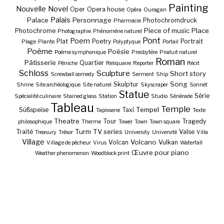
Painting
Nouvelle
Novel
Oper
Opera house
Opéra
Ouragan
Palais
Palace
Personnage
Photochromdruck
Pharmacie
Piece of music
Place
Photochrome
Photographie
Phénomène naturel
Pont
Poem
Plat
Poetry
Portrait
Plage
Plante
Polyptyque
Portail
Poème
Poésie
Poème symphonique
Presbytère
Produit naturel
Roman
Pâtisserie
Quartier
Péniche
Reliquaire
Reporter
Récit
Schloss
Sculpture
Short story
Screwball oomedy
Serment
Ship
Song
Skulptur
Shrine
Site archéologique
Site naturel
Skyscraper
Sonnet
Statue
Série
Spécialité culinaire
Stained glass
Station
Studio
Sénérade
Tableau
Temple
Tempel
Süßspeise
Taxi
Tapisserie
Texte
Theatre
Tour
Tragedy
philosophique
Therme
Tower
Town
Town square
Turm
TV series
Traité
Valse
Treasury
Trésor
University
Université
Villa
Village
Volcano
Volcan
Vulkan
Village de pêcheur
Virus
Waterfall
Œuvre pour piano
Weather phenomenon
Woodblock print