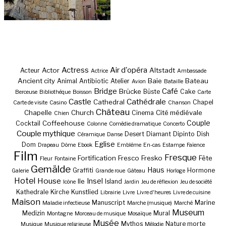
Actress
Air d'opéra
Actor
Altstadt
Acteur
Actrice
Ambassade
Ancient city
Baie
Bateau
Animal
Antibiotic
Atelier
Avion
Bataille
Bridge
Café
Brücke
Büste
Cake
Berceuse
Bibliothèque
Boisson
Carte
Castle
Cathédrale
Cathedral
Chapel
Carte de visite
Casino
Chanson
Château
Chapelle
Church
Cité médiévale
Cinema
Chien
Couple
Coffeehouse
Cocktail
Colonne
Comédie dramatique
Concerto
Couple mythique
Desert
Diamant
Dipinto
Dish
Céramique
Danse
Eglise
Dom
Drapeau
Dôme
Ebook
Emblème
En-cas
Estampe
Faïence
Film
Fresque
Fortification
Fresco
Fresko
Fête
Fleur
Fontaine
Gemälde
Haus
Graffiti
Hormone
Galerie
Grande roue
Gâteau
Horloge
Hotel
House
Insel
Ile
Island
Icône
Jardin
Jeu de réflexion
Jeu de société
Kathedrale
Kirche
Kunstlied
Librairie
Livre
Livre d'heures
Livre de cuisine
Maison
Manuscript
Marine
Maladie infectieuse
Marche (musique)
Marché
Museum
Medizin
Mural
Montagne
Morceau de musique
Mosaïque
Musée
Mythos
Nature morte
Musique
Musique religieuse
Mélodie