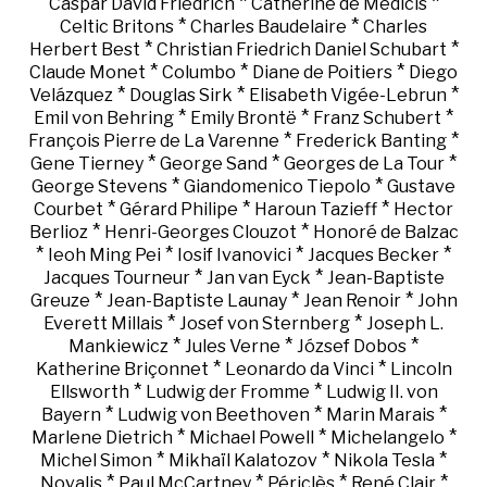
*
*
Caspar David Friedrich
Catherine de Médicis
*
*
Celtic Britons
Charles Baudelaire
Charles
*
*
Herbert Best
Christian Friedrich Daniel Schubart
*
*
*
Claude Monet
Columbo
Diane de Poitiers
Diego
*
*
*
Velázquez
Douglas Sirk
Elisabeth Vigée-Lebrun
*
*
*
Emil von Behring
Emily Brontë
Franz Schubert
*
*
François Pierre de La Varenne
Frederick Banting
*
*
*
Gene Tierney
George Sand
Georges de La Tour
*
*
George Stevens
Giandomenico Tiepolo
Gustave
*
*
*
Courbet
Gérard Philipe
Haroun Tazieff
Hector
*
*
Berlioz
Henri-Georges Clouzot
Honoré de Balzac
*
*
*
*
Ieoh Ming Pei
Iosif Ivanovici
Jacques Becker
*
*
Jacques Tourneur
Jan van Eyck
Jean-Baptiste
*
*
*
Greuze
Jean-Baptiste Launay
Jean Renoir
John
*
*
Everett Millais
Josef von Sternberg
Joseph L.
*
*
*
Mankiewicz
Jules Verne
József Dobos
*
*
Katherine Briçonnet
Leonardo da Vinci
Lincoln
*
*
Ellsworth
Ludwig der Fromme
Ludwig II. von
*
*
*
Bayern
Ludwig von Beethoven
Marin Marais
*
*
*
Marlene Dietrich
Michael Powell
Michelangelo
*
*
*
Michel Simon
Mikhaïl Kalatozov
Nikola Tesla
*
*
*
*
Novalis
Paul McCartney
Périclès
René Clair