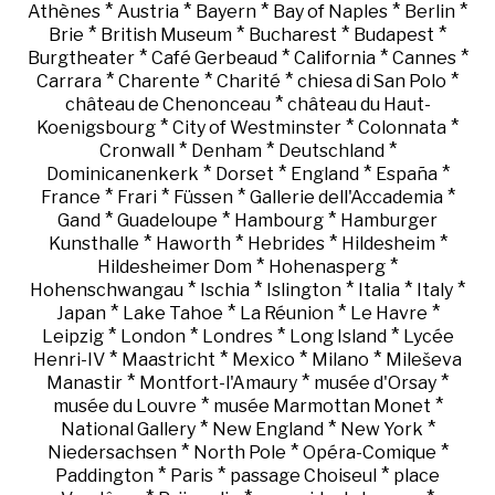
*
*
*
*
*
Athènes
Austria
Bayern
Bay of Naples
Berlin
*
*
*
*
Brie
British Museum
Bucharest
Budapest
*
*
*
*
Burgtheater
Café Gerbeaud
California
Cannes
*
*
*
*
Carrara
Charente
Charité
chiesa di San Polo
*
château de Chenonceau
château du Haut-
*
*
*
Koenigsbourg
City of Westminster
Colonnata
*
*
*
Cronwall
Denham
Deutschland
*
*
*
*
Dominicanenkerk
Dorset
England
España
*
*
*
*
France
Frari
Füssen
Gallerie dell'Accademia
*
*
*
Gand
Guadeloupe
Hambourg
Hamburger
*
*
*
*
Kunsthalle
Haworth
Hebrides
Hildesheim
*
*
Hildesheimer Dom
Hohenasperg
*
*
*
*
*
Hohenschwangau
Ischia
Islington
Italia
Italy
*
*
*
*
Japan
Lake Tahoe
La Réunion
Le Havre
*
*
*
*
Leipzig
London
Londres
Long Island
Lycée
*
*
*
*
Henri-IV
Maastricht
Mexico
Milano
Mileševa
*
*
*
Manastir
Montfort-l'Amaury
musée d'Orsay
*
*
musée du Louvre
musée Marmottan Monet
*
*
*
National Gallery
New England
New York
*
*
*
Niedersachsen
North Pole
Opéra-Comique
*
*
*
Paddington
Paris
passage Choiseul
place