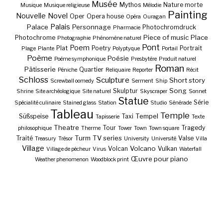
Musée
Mythos
Nature morte
Musique
Musique religieuse
Mélodie
Painting
Nouvelle
Novel
Oper
Opera house
Opéra
Ouragan
Palais
Palace
Personnage
Photochromdruck
Pharmacie
Piece of music
Place
Photochrome
Photographie
Phénomène naturel
Pont
Poem
Plat
Poetry
Portrait
Plage
Plante
Polyptyque
Portail
Poème
Poésie
Poème symphonique
Presbytère
Produit naturel
Roman
Pâtisserie
Quartier
Péniche
Reliquaire
Reporter
Récit
Schloss
Sculpture
Short story
Screwball oomedy
Serment
Ship
Song
Skulptur
Shrine
Site archéologique
Site naturel
Skyscraper
Sonnet
Statue
Série
Spécialité culinaire
Stained glass
Station
Studio
Sénérade
Tableau
Temple
Tempel
Süßspeise
Taxi
Tapisserie
Texte
Theatre
Tour
Tragedy
philosophique
Therme
Tower
Town
Town square
Turm
TV series
Traité
Valse
Treasury
Trésor
University
Université
Villa
Village
Volcano
Volcan
Vulkan
Village de pêcheur
Virus
Waterfall
Œuvre pour piano
Weather phenomenon
Woodblock print