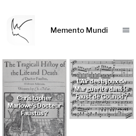
Memento Mundi
L’Air des bijoux de
Marguerite dans le
Faust de Gounod ?
Christopher
Marlowe’s Docteur
Faustus ?