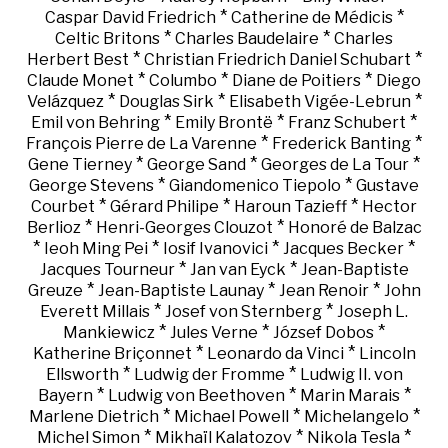
*
*
Caspar David Friedrich
Catherine de Médicis
*
*
Celtic Britons
Charles Baudelaire
Charles
*
*
Herbert Best
Christian Friedrich Daniel Schubart
*
*
*
Claude Monet
Columbo
Diane de Poitiers
Diego
*
*
*
Velázquez
Douglas Sirk
Elisabeth Vigée-Lebrun
*
*
*
Emil von Behring
Emily Brontë
Franz Schubert
*
*
François Pierre de La Varenne
Frederick Banting
*
*
*
Gene Tierney
George Sand
Georges de La Tour
*
*
George Stevens
Giandomenico Tiepolo
Gustave
*
*
*
Courbet
Gérard Philipe
Haroun Tazieff
Hector
*
*
Berlioz
Henri-Georges Clouzot
Honoré de Balzac
*
*
*
*
Ieoh Ming Pei
Iosif Ivanovici
Jacques Becker
*
*
Jacques Tourneur
Jan van Eyck
Jean-Baptiste
*
*
*
Greuze
Jean-Baptiste Launay
Jean Renoir
John
*
*
Everett Millais
Josef von Sternberg
Joseph L.
*
*
*
Mankiewicz
Jules Verne
József Dobos
*
*
Katherine Briçonnet
Leonardo da Vinci
Lincoln
*
*
Ellsworth
Ludwig der Fromme
Ludwig II. von
*
*
*
Bayern
Ludwig von Beethoven
Marin Marais
*
*
*
Marlene Dietrich
Michael Powell
Michelangelo
*
*
*
Michel Simon
Mikhaïl Kalatozov
Nikola Tesla