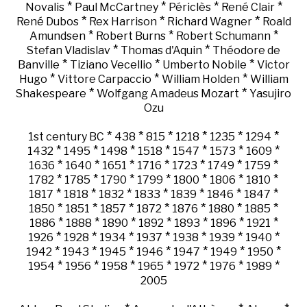
*
*
*
*
Novalis
Paul McCartney
Périclès
René Clair
*
*
*
René Dubos
Rex Harrison
Richard Wagner
Roald
*
*
*
Amundsen
Robert Burns
Robert Schumann
*
*
Stefan Vladislav
Thomas d'Aquin
Théodore de
*
*
*
Banville
Tiziano Vecellio
Umberto Nobile
Victor
*
*
*
Hugo
Vittore Carpaccio
William Holden
William
*
*
Shakespeare
Wolfgang Amadeus Mozart
Yasujiro
Ozu
*
*
*
*
*
*
1st century BC
438
815
1218
1235
1294
*
*
*
*
*
*
*
1432
1495
1498
1518
1547
1573
1609
*
*
*
*
*
*
*
1636
1640
1651
1716
1723
1749
1759
*
*
*
*
*
*
*
1782
1785
1790
1799
1800
1806
1810
*
*
*
*
*
*
*
1817
1818
1832
1833
1839
1846
1847
*
*
*
*
*
*
*
1850
1851
1857
1872
1876
1880
1885
*
*
*
*
*
*
*
1886
1888
1890
1892
1893
1896
1921
*
*
*
*
*
*
*
1926
1928
1934
1937
1938
1939
1940
*
*
*
*
*
*
*
1942
1943
1945
1946
1947
1949
1950
*
*
*
*
*
*
*
1954
1956
1958
1965
1972
1976
1989
2005