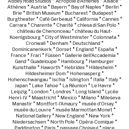
*
*
*
Abbey Road Studios
Acropole d'Athènes
Alsace
*
*
*
*
*
Athènes
Austria
Bayern
Bay of Naples
Berlin
*
*
*
*
Brie
British Museum
Bucharest
Budapest
*
*
*
*
Burgtheater
Café Gerbeaud
California
Cannes
*
*
*
*
Carrara
Charente
Charité
chiesa di San Polo
*
château de Chenonceau
château du Haut-
*
*
*
Koenigsbourg
City of Westminster
Colonnata
*
*
*
Cronwall
Denham
Deutschland
*
*
*
*
Dominicanenkerk
Dorset
England
España
*
*
*
*
France
Frari
Füssen
Gallerie dell'Accademia
*
*
*
Gand
Guadeloupe
Hambourg
Hamburger
*
*
*
*
Kunsthalle
Haworth
Hebrides
Hildesheim
*
*
Hildesheimer Dom
Hohenasperg
*
*
*
*
*
Hohenschwangau
Ischia
Islington
Italia
Italy
*
*
*
*
Japan
Lake Tahoe
La Réunion
Le Havre
*
*
*
*
Leipzig
London
Londres
Long Island
Lycée
*
*
*
*
Henri-IV
Maastricht
Mexico
Milano
Mileševa
*
*
*
Manastir
Montfort-l'Amaury
musée d'Orsay
*
*
musée du Louvre
musée Marmottan Monet
*
*
*
National Gallery
New England
New York
*
*
*
Niedersachsen
North Pole
Opéra-Comique
*
*
*
Paddington
Paris
passage Choiseul
place