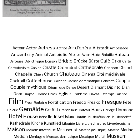
Actress
Air d'opéra
Actor
Altstadt
Acteur
Actrice
Ambassade
Ancient city
Baie
Bateau
Animal
Antibiotic
Atelier
Avion
Bataille
Bridge
Café
Brücke
Büste
Cake
Berceuse
Bibliothèque
Boisson
Carte
Castle
Cathédrale
Cathedral
Chapel
Carte de visite
Casino
Chanson
Château
Chapelle
Church
Cité médiévale
Cinema
Chien
Couple
Coffeehouse
Cocktail
Colonne
Comédie dramatique
Concerto
Couple mythique
Desert
Diamant
Dipinto
Dish
Céramique
Danse
Eglise
Dom
Drapeau
Dôme
Ebook
Emblème
En-cas
Estampe
Faïence
Film
Fresque
Fortification
Fresco
Fresko
Fête
Fleur
Fontaine
Gemälde
Haus
Graffiti
Hormone
Galerie
Grande roue
Gâteau
Horloge
Hotel
House
Insel
Ile
Island
Icône
Jardin
Jeu de réflexion
Jeu de société
Kathedrale
Kirche
Kunstlied
Librairie
Livre
Livre d'heures
Livre de cuisine
Maison
Manuscript
Marine
Maladie infectieuse
Marche (musique)
Marché
Museum
Medizin
Mural
Montagne
Morceau de musique
Mosaïque