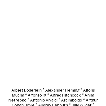
*
*
Albert Döderlein
Alexander Fleming
Alfons
*
*
*
Mucha
Alfonso IX
Alfred Hitchcock
Anna
*
*
*
Netrebko
Antonio Vivaldi
Arcimboldo
Arthur
*
*
*
Conan Doyle
Audrey Hepburn
Billy Wilder